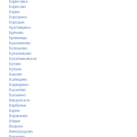
Борисовка
Борисово
Борки
Бородино
Бородки
Братовщина
Брёхово
Бронницы
Бужаниново
Бузланово
Булатниково
Булатниковское
Бутово
Бутынь
Быково
Валищево
Варварино
Василёво
Васькино
Введенское
Вербилки
Верея
Верзилово
Вёшки
Видное
Виноградово
Витенево