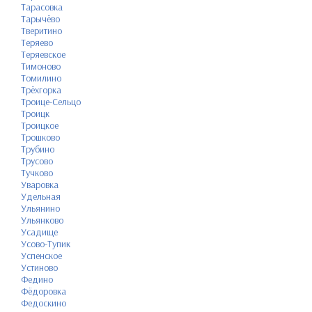
Тарасовка
Тарычёво
Тверитино
Теряево
Теряевское
Тимоново
Томилино
Трёхгорка
Троице-Сельцо
Троицк
Троицкое
Трошково
Трубино
Трусово
Тучково
Уваровка
Удельная
Ульянино
Ульянково
Усадище
Усово-Тупик
Успенское
Устиново
Федино
Фёдоровка
Федоскино