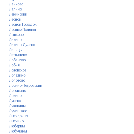
Лайково
Лапино
Ленинский
Лесной
Лесной Городок
Лесные Поляны
Лешково
Ликино
Ликино-Дулево
Липицы
Литвиново
Лобаново
Лобня
Лозовское
Лопатино
Лопотово
Лосино-Петровский
Лотошино
Лохино
Лунёво
Луховицы
Лучинское
Лыткарино
Лыткино
Люберцы
Любучаны