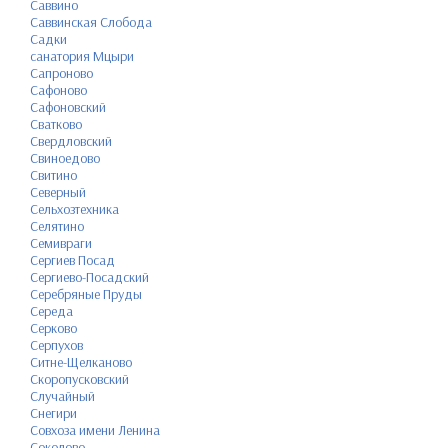
Саввино
Саввинская Слобода
Садки
санатория Мцыри
Сапроново
Сафоново
Сафоновский
Сватково
Свердловский
Свиноедово
Свитино
Северный
Сельхозтехника
Селятино
Семивраги
Сергиев Посад
Сергиево-Посадский
Серебряные Пруды
Середа
Серково
Серпухов
Ситне-Щелканово
Скоропусковский
Случайный
Снегири
Совхоза имени Ленина
Соколово