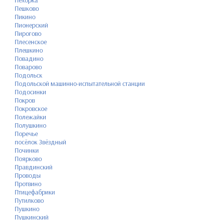
Пешково
Пикино
Пионерский
Пирогово
Плесенское
Плешкино
Повадино
Поварово
Подольск
Подольской машинно-испытательной станции
Подосинки
Покров
Покровское
Полежайки
Полушкино
Поречье
посёлок Звёздный
Починки
Поярково
Правдинский
Проводы
Протвино
Птицефабрики
Путилково
Пушкино
Пушкинский