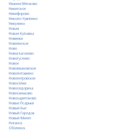
Нижнее Мячково
Никитское
Никифорово
Николо-Урюпино
Никулино
Новая
Новая Купавна
Новинки
Новлянское
Ново
Новоглаголево
Новогуслево
Новое
Новоивановское
Новолотошино
Новопетровское
Новосёлки
Новосидориха
Новосиньково
Новохаритоново
Новые Псарьки
Новый Быт
Новый Городок
Новый Милет
Ногинск
Оболенск