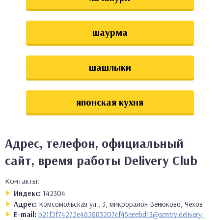
шаурма
шашлыки
японская кухня
Адрес, телефон, официальный
сайт, время работы Delivery Club
Контакты:
Индекс:
142304
Адрес:
Комсомольская ул., 3, микрорайон Венюково, Чехов
E-mail:
b21f2f74272e482883207cf45eeebd13@sentry.delivery-