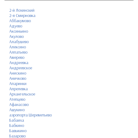
2-й Лохинский
2-я Смирновка
Аббакумово
Адуево
Аксиньино
Акулово
Алабушево
Алексино
Алпатьево
Амерево
Андреевка
Андреевское
Анискино
Аничково
Апаринки
Апрелевка
Архангельское
Атепцево
Афанасово
Ашукино
аэропорта Шереметьево
Бабаиха
Бабкино
Бавыкино
Базарово