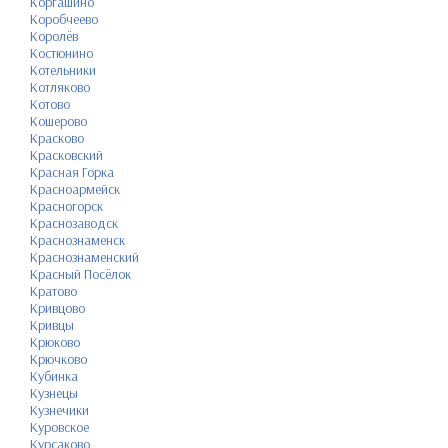
Коргашино
Коробчеево
Королёв
Костюнино
Котельники
Котляково
Котово
Кошерово
Красково
Красковский
Красная Горка
Красноармейск
Красногорск
Краснозаводск
Краснознаменск
Краснознаменский
Красный Посёлок
Кратово
Кривцово
Кривцы
Крюково
Крючково
Кубинка
Кузнецы
Кузнечики
Куровское
Курсаково