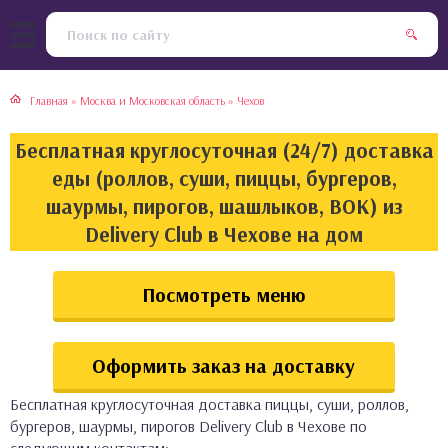
тская кухня
раки
Главная
»
Москва и Московская область
»
Чехов
инская кухня
ды
Бесплатная круглосуточная (24/7) доставка
йская кухня
ны
еды (роллов, суши, пиццы, бургеров,
шаурмы, пирогов, шашлыков, ВОК) из
кская кухня
чики
Delivery Club в Чехове на дом
ская кухня
чка, булочки
Посмотреть меню
ерты
Оформить заказ на доставку
епродукты
Бесплатная круглосуточная доставка пиццы, суши, роллов,
та
бургеров, шаурмы, пирогов Delivery Club в Чехове по