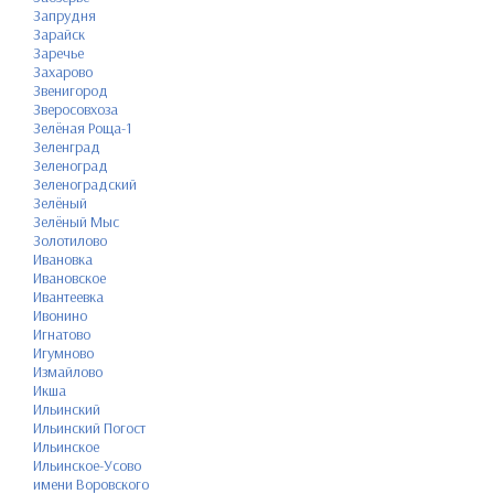
Запрудня
Зарайск
Заречье
Захарово
Звенигород
Зверосовхоза
Зелёная Роща-1
Зеленград
Зеленоград
Зеленоградский
Зелёный
Зелёный Мыс
Золотилово
Ивановка
Ивановское
Ивантеевка
Ивонино
Игнатово
Игумново
Измайлово
Икша
Ильинский
Ильинский Погост
Ильинское
Ильинское-Усово
имени Воровского