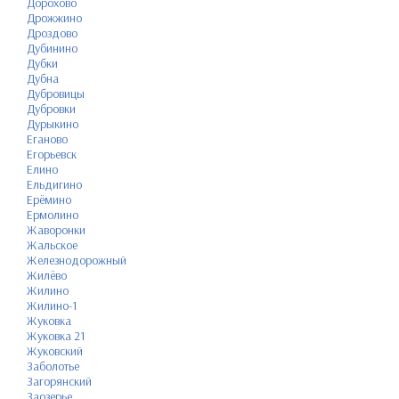
Дорохово
Дрожжино
Дроздово
Дубинино
Дубки
Дубна
Дубровицы
Дубровки
Дурыкино
Еганово
Егорьевск
Елино
Ельдигино
Ерёмино
Ермолино
Жаворонки
Жальское
Железнодорожный
Жилёво
Жилино
Жилино-1
Жуковка
Жуковка 21
Жуковский
Заболотье
Загорянский
Заозерье