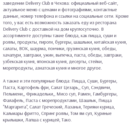
заведении Delivery Club в Чехова: официальный веб-сайт,
актуальное меню с ценами и фотографиями, контактные
данные, номер телефона и ссылки на социальные сети. Кроме
того, у вас есть возможность заказать еду из ресторана
Delivery Club с доставкой на дом круглосуточно. В
ассортименте доступны такие блюда, как пицца, суши и
роллы, продукты, пироги, бургеры, шашлыки, китайская кухня,
салаты, ВОК, шаурма, пончики, грузинская кухня, обеды,
хачапури, завтраки, ужин, выпечка, паста, обеды, завтраки,
узбекская кухня, японская кухня, десерты, стейки,
морепродукты, азиатская кухня и многое другое.
А также и эти популярные блюда: Пицца, Суши, Бургеры,
Паста, Картофель фри, Салат Цезарь,, Суп, Сэндвичи,
Пельмени,, Фрикадельки,, Мисо суп, Рамен, Гамбургеры,
Фалафель, Паста с морепродуктами, Шашлык, Пицца
"Маргарита", Салат Греческий, Лазанья, Терияки курица,
Кальмары фритто, Спринг роллы, Том ям суп, Куриные
крылышки, Лапша с курицей, Тако.