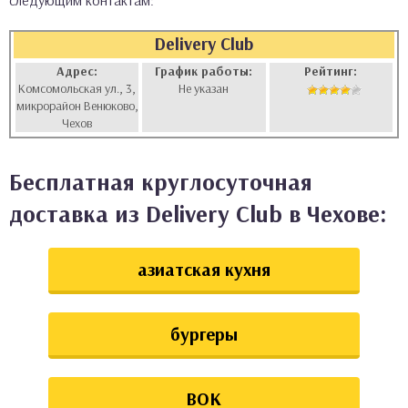
следующим контактам:
аты
Delivery Club
ки
Адрес:
График работы:
Рейтинг:
Комсомольская ул., 3,
Не указан
микрорайон Венюково,
апури
Чехов
Бесплатная круглосуточная
доставка из Delivery Club в Чехове:
азиатская кухня
бургеры
ВОК