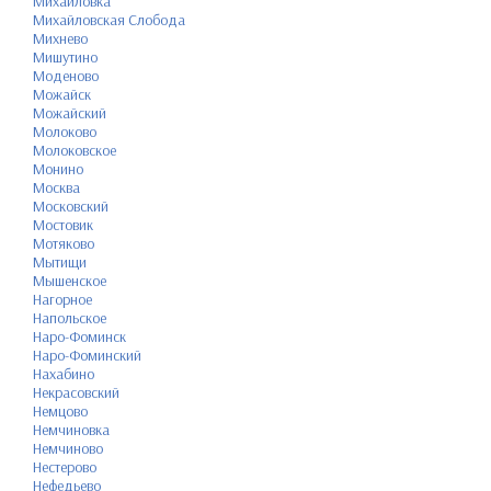
Михайловка
Михайловская Слобода
Михнево
Мишутино
Моденово
Можайск
Можайский
Молоково
Молоковское
Монино
Москва
Московский
Мостовик
Мотяково
Мытищи
Мышенское
Нагорное
Напольское
Наро-Фоминск
Наро-Фоминский
Нахабино
Некрасовский
Немцово
Немчиновка
Немчиново
Нестерово
Нефедьево