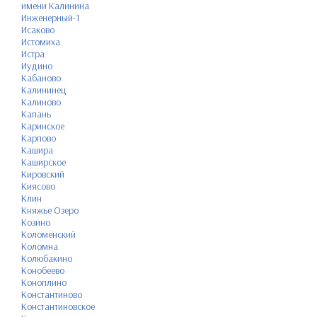
имени Калинина
Инженерный-1
Исаково
Истомиха
Истра
Иудино
Кабаново
Калининец
Калиново
Капань
Каринское
Карпово
Кашира
Каширское
Кировский
Киясово
Клин
Княжье Озеро
Козино
Коломенский
Коломна
Колюбакино
Конобеево
Коноплино
Константиново
Константиновское