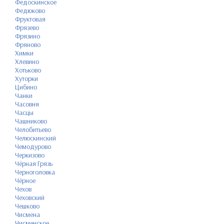
Федоскинское
Федюково
Фруктовая
Фрязево
Фрязино
Фряново
Химки
Хлевино
Хотьково
Хуторки
Цибино
Чанки
Часовня
Часцы
Чашниково
Челобитьево
Челюскинский
Чемодурово
Черкизово
Чёрная Грязь
Черноголовка
Чёрное
Чехов
Чеховский
Чешково
Чисмена
Чисменское