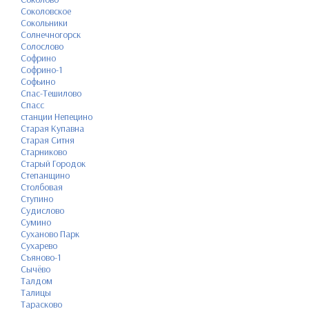
Соколовское
Сокольники
Солнечногорск
Солослово
Софрино
Софрино-1
Софьино
Спас-Тешилово
Спасс
станции Непецино
Старая Купавна
Старая Ситня
Старниково
Старый Городок
Степанщино
Столбовая
Ступино
Судислово
Сумино
Суханово Парк
Сухарево
Съяново-1
Сычёво
Талдом
Талицы
Тарасково