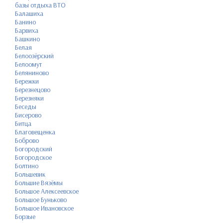
базы отдыха ВТО
Балашиха
Банино
Барвиха
Башкино
Белая
Белоозёрский
Белоомут
Беляниново
Бережки
Березнецово
Березняки
Беседы
Бисерово
Битца
Благовещенка
Боброво
Богородский
Богородское
Болтино
Большевик
Большие Вязёмы
Большое Алексеевское
Большое Буньково
Большое Ивановское
Борзые