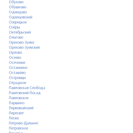
Обухово
Обушково
Одинцово
Одинцовский
Озерецкое
Озёры
Октябрьский
Ольгово
Орехово-Зуево
Орехово-Зуевский
Орлово
Осеево
Осеченки
Останкино
Осташёво
Островцы
Отрадное
Павловская Слобода
Павловский Посад
Павловское
Паршино
Первомайский
Пересвет
Пески
Петрово-Дальнее
Петровское
Пехорка