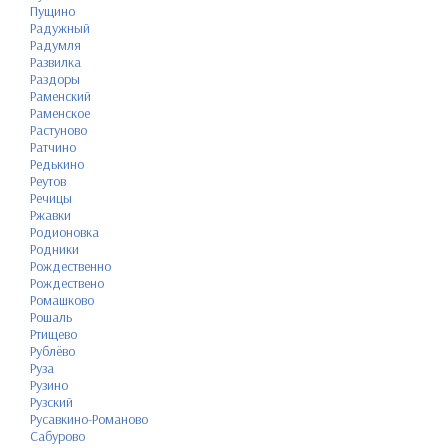
Пущино
Радужный
Радумля
Развилка
Раздоры
Раменский
Раменское
Растуново
Ратчино
Редькино
Реутов
Речицы
Ржавки
Родионовка
Родники
Рождественно
Рождествено
Ромашково
Рошаль
Ртищево
Рублёво
Руза
Рузино
Рузский
Русавкино-Романово
Сабурово