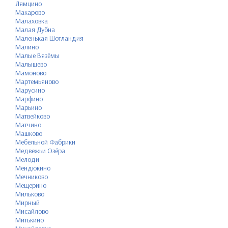
Лямцино
Макарово
Малаховка
Малая Дубна
Маленькая Шотландия
Малино
Малые Вязёмы
Малышево
Мамоново
Мартемьяново
Марусино
Марфино
Марьино
Матвейково
Матчино
Машково
Мебельной Фабрики
Медвежьи Озёра
Мелоди
Мендюкино
Мечниково
Мещерино
Мильково
Мирный
Мисайлово
Митькино