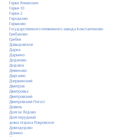
Горки Ленинские
Горки-10
Горки-2
Городково
Горшково
Государственного племенного завода Константиново
Грибаново
Грибки
Давыдовское
Дарна
Дарьино
Деденево
Дедовск
Демихово
Дергаево
Дзержинский
Дмитров
Дмитровка
Дмитровский
Дмитровский Погост
Довиль
Долгое Лёдово
Долгопрудный
дома отдыха Покровское
Домодедово
Донино