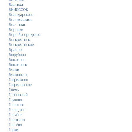
Власиха
ВНИИССОК
Володарского
Волоколамск
Волчёнки
Воронки
Воря-Богородское
Воскресенск
Воскресенское
Врачово
Вырубово
Высоково
Высоковск
Вялки
Вялковское
Гаврилково
Гавриловское
Гжель
Глебовский
Глухово
Голиково
Голицыно
Голубое
Голыгино
Гольёво
Горки