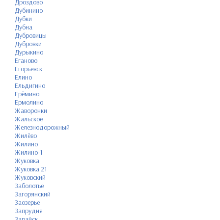
Дроздово
Дубинино
Дубки
Дубна
Дубровицы
Дубровки
Дурыкино
Еганово
Егорьевск
Елино
Ельдигино
Ерёмино
Ермолино
Жаворонки
Жальское
Железнодорожный
Жилёво
Жилино
Жилино-1
Жуковка
Жуковка 21
Жуковский
Заболотье
Загорянский
Заозерье
Запрудня
Зарайск