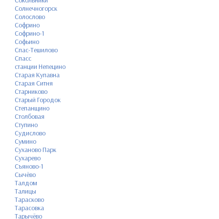
Сокольники
Солнечногорск
Солослово
Софрино
Софрино-1
Софьино
Спас-Тешилово
Спасс
станции Непецино
Старая Купавна
Старая Ситня
Старниково
Старый Городок
Степанщино
Столбовая
Ступино
Судислово
Сумино
Суханово Парк
Сухарево
Съяново-1
Сычёво
Талдом
Талицы
Тарасково
Тарасовка
Тарычёво