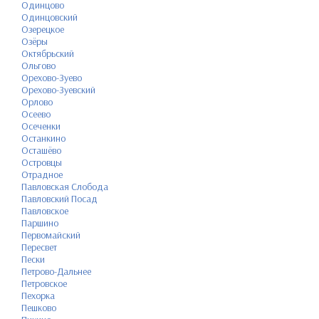
Одинцово
Одинцовский
Озерецкое
Озёры
Октябрьский
Ольгово
Орехово-Зуево
Орехово-Зуевский
Орлово
Осеево
Осеченки
Останкино
Осташёво
Островцы
Отрадное
Павловская Слобода
Павловский Посад
Павловское
Паршино
Первомайский
Пересвет
Пески
Петрово-Дальнее
Петровское
Пехорка
Пешково