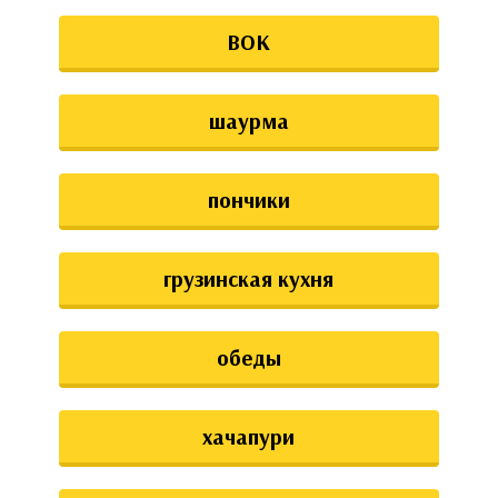
ВОК
шаурма
пончики
грузинская кухня
обеды
хачапури