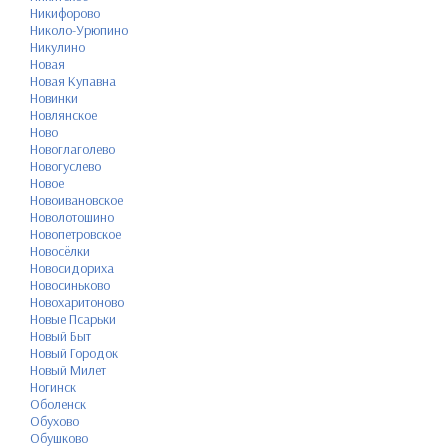
Никифорово
Николо-Урюпино
Никулино
Новая
Новая Купавна
Новинки
Новлянское
Ново
Новоглаголево
Новогуслево
Новое
Новоивановское
Новолотошино
Новопетровское
Новосёлки
Новосидориха
Новосиньково
Новохаритоново
Новые Псарьки
Новый Быт
Новый Городок
Новый Милет
Ногинск
Оболенск
Обухово
Обушково