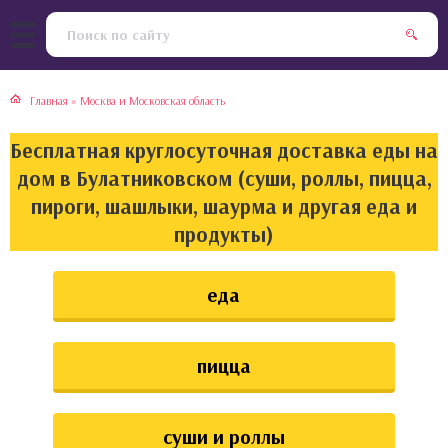
тская кухня
раки
Главная
»
Москва и Московская область
инская кухня
ды
Бесплатная круглосуточная доставка еды на
йская кухня
ны
дом в Булатниковском (суши, роллы, пицца,
пироги, шашлыки, шаурма и другая еда и
кская кухня
чики
продукты)
ская кухня
чка, булочки
еда
ерты
пицца
епродукты
та
суши и роллы