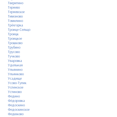
Тверитино
Теряево
Теряевское
Тимоново
Томилино
Трёхгорка
Троице-Сельцо
Троицк
Троицкое
Трошково
Трубино
Трусово
Тучково
Уваровка
Удельная
Ульянино
Ульянково
Усадище
Усово-Тупик
Успенское
Устиново
Федино
Фёдоровка
Федоскино
Федоскинское
Федюково