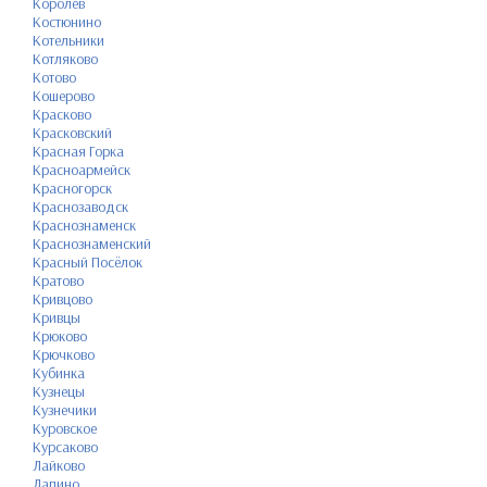
Королёв
Костюнино
Котельники
Котляково
Котово
Кошерово
Красково
Красковский
Красная Горка
Красноармейск
Красногорск
Краснозаводск
Краснознаменск
Краснознаменский
Красный Посёлок
Кратово
Кривцово
Кривцы
Крюково
Крючково
Кубинка
Кузнецы
Кузнечики
Куровское
Курсаково
Лайково
Лапино