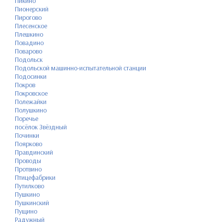
Пикино
Пионерский
Пирогово
Плесенское
Плешкино
Повадино
Поварово
Подольск
Подольской машинно-испытательной станции
Подосинки
Покров
Покровское
Полежайки
Полушкино
Поречье
посёлок Звёздный
Починки
Поярково
Правдинский
Проводы
Протвино
Птицефабрики
Путилково
Пушкино
Пушкинский
Пущино
Радужный