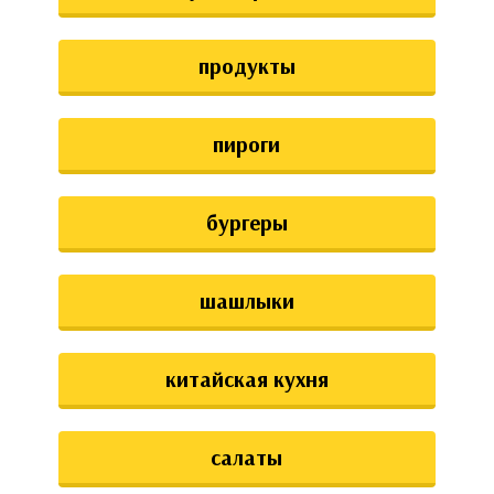
аты
продукты
ки
апури
пироги
бургеры
шашлыки
китайская кухня
салаты