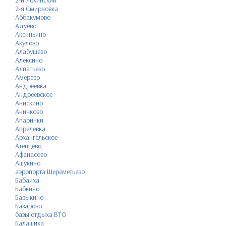
2-й Лохинский
2-я Смирновка
Аббакумово
Адуево
Аксиньино
Акулово
Алабушево
Алексино
Алпатьево
Амерево
Андреевка
Андреевское
Анискино
Аничково
Апаринки
Апрелевка
Архангельское
Атепцево
Афанасово
Ашукино
аэропорта Шереметьево
Бабаиха
Бабкино
Бавыкино
Базарово
базы отдыха ВТО
Балашиха