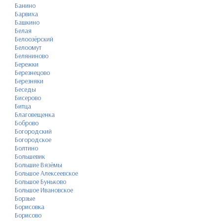
Банино
Барвиха
Башкино
Белая
Белоозёрский
Белоомут
Беляниново
Бережки
Березнецово
Березняки
Беседы
Бисерово
Битца
Благовещенка
Боброво
Богородский
Богородское
Болтино
Большевик
Большие Вязёмы
Большое Алексеевское
Большое Буньково
Большое Ивановское
Борзые
Борисовка
Борисово