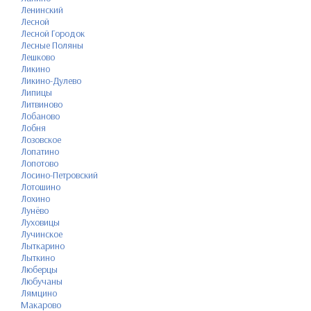
Ленинский
Лесной
Лесной Городок
Лесные Поляны
Лешково
Ликино
Ликино-Дулево
Липицы
Литвиново
Лобаново
Лобня
Лозовское
Лопатино
Лопотово
Лосино-Петровский
Лотошино
Лохино
Лунёво
Луховицы
Лучинское
Лыткарино
Лыткино
Люберцы
Любучаны
Лямцино
Макарово