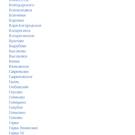
Володарского
Волоколамск
Волчёнки
Воронки
Воря-Богородское
Воскресенск
Воскресенское
Врачово
Вырубово
Высоково
Высоковск
Вялки
Вялковское
Гаврилково
Гавриловское
Гжель
Глебовский
Глухово
Голиково
Голицыно
Голубое
Голыгино
Гольёво
Горки
Горки Ленинские
Горки-10