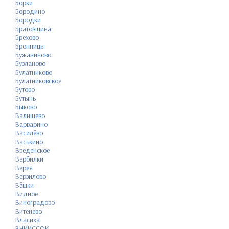
Борки
Бородино
Бородки
Братовщина
Брёхово
Бронницы
Бужаниново
Бузланово
Булатниково
Булатниковское
Бутово
Бутынь
Быково
Валищево
Варварино
Василёво
Васькино
Введенское
Вербилки
Верея
Верзилово
Вёшки
Видное
Виноградово
Витенево
Власиха
ВНИИССОК