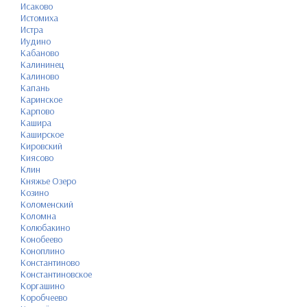
Исаково
Истомиха
Истра
Иудино
Кабаново
Калининец
Калиново
Капань
Каринское
Карпово
Кашира
Каширское
Кировский
Киясово
Клин
Княжье Озеро
Козино
Коломенский
Коломна
Колюбакино
Конобеево
Коноплино
Константиново
Константиновское
Коргашино
Коробчеево