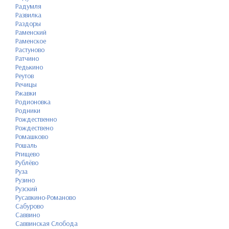
Радумля
Развилка
Раздоры
Раменский
Раменское
Растуново
Ратчино
Редькино
Реутов
Речицы
Ржавки
Родионовка
Родники
Рождественно
Рождествено
Ромашково
Рошаль
Ртищево
Рублёво
Руза
Рузино
Рузский
Русавкино-Романово
Сабурово
Саввино
Саввинская Слобода