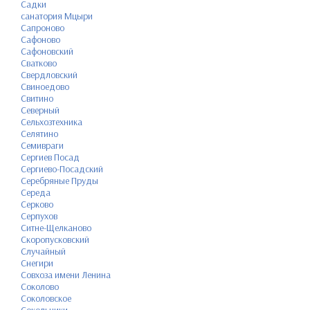
Садки
санатория Мцыри
Сапроново
Сафоново
Сафоновский
Сватково
Свердловский
Свиноедово
Свитино
Северный
Сельхозтехника
Селятино
Семивраги
Сергиев Посад
Сергиево-Посадский
Серебряные Пруды
Середа
Серково
Серпухов
Ситне-Щелканово
Скоропусковский
Случайный
Снегири
Совхоза имени Ленина
Соколово
Соколовское