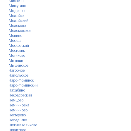
Михнево
Мишутино
Моденово
Можайск
Можайский
Молоково
Молоковское
Монино
Москва
Московский
Мостовик
Мотяково
Мытищи
Мышенское
Нагорное
Напольское
Наро-Фоминск
Наро-Фоминский
Нахабино
Некрасовский
Немцово
Немчиновка
Немчиново
Нестерово
Нефедьево
Нижнее Мячково
Никитское