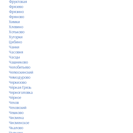
Фруктовая
Фрязево
Фрязино
Фряново
Химки
Хлевино
Хотьково
Хуторки
Цибино
Чанки
Часовня
Часцы
Чашниково
Челобитьево
Челюскинский
Чемодурово
Черкизово
Чёрная Грязь
Черноголовка
Чёрное
Чехов
Чеховский
Чешково
Чисмена
Чисменское
Чкалово
Чулково