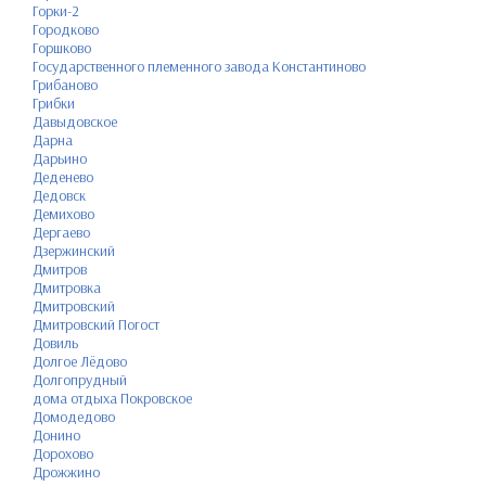
Горки-2
Городково
Горшково
Государственного племенного завода Константиново
Грибаново
Грибки
Давыдовское
Дарна
Дарьино
Деденево
Дедовск
Демихово
Дергаево
Дзержинский
Дмитров
Дмитровка
Дмитровский
Дмитровский Погост
Довиль
Долгое Лёдово
Долгопрудный
дома отдыха Покровское
Домодедово
Донино
Дорохово
Дрожжино