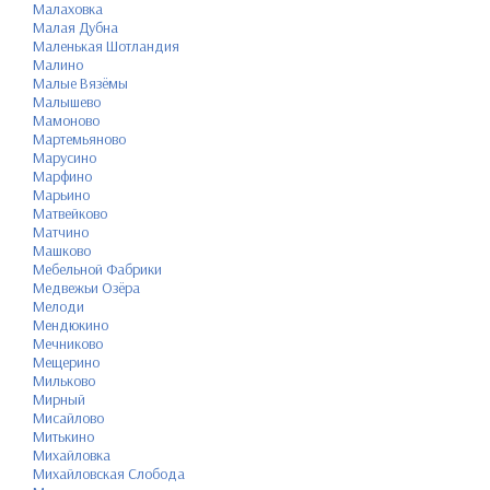
Малаховка
Малая Дубна
Маленькая Шотландия
Малино
Малые Вязёмы
Малышево
Мамоново
Мартемьяново
Марусино
Марфино
Марьино
Матвейково
Матчино
Машково
Мебельной Фабрики
Медвежьи Озёра
Мелоди
Мендюкино
Мечниково
Мещерино
Мильково
Мирный
Мисайлово
Митькино
Михайловка
Михайловская Слобода