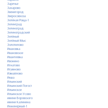
Заречье
Захарово
Звенигород
Зверосовхоза
Зелёная Роща-1
Зеленград
Зеленоград
Зеленоградский
Зелёный
Зелёный Мыс
Золотилово
Ивановка
Ивановское
Ивантеевка
Ивонино
Игнатово
Игумново
Измайлово
Икша
Ильинский
Ильинский Погост
Ильинское
Ильинское-Усово
имени Воровского
имени Калинина
Инженерный-1