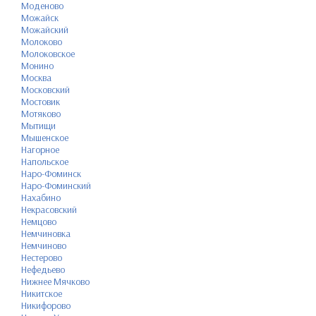
Моденово
Можайск
Можайский
Молоково
Молоковское
Монино
Москва
Московский
Мостовик
Мотяково
Мытищи
Мышенское
Нагорное
Напольское
Наро-Фоминск
Наро-Фоминский
Нахабино
Некрасовский
Немцово
Немчиновка
Немчиново
Нестерово
Нефедьево
Нижнее Мячково
Никитское
Никифорово