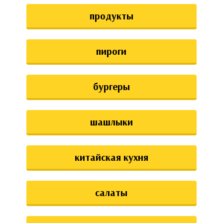
аты
продукты
ки
пироги
апури
бургеры
шашлыки
китайская кухня
салаты