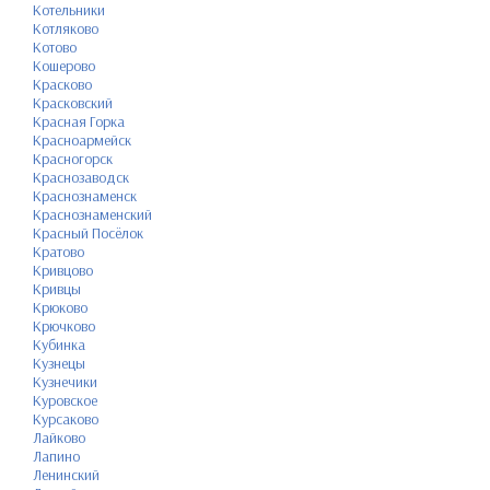
Котельники
Котляково
Котово
Кошерово
Красково
Красковский
Красная Горка
Красноармейск
Красногорск
Краснозаводск
Краснознаменск
Краснознаменский
Красный Посёлок
Кратово
Кривцово
Кривцы
Крюково
Крючково
Кубинка
Кузнецы
Кузнечики
Куровское
Курсаково
Лайково
Лапино
Ленинский