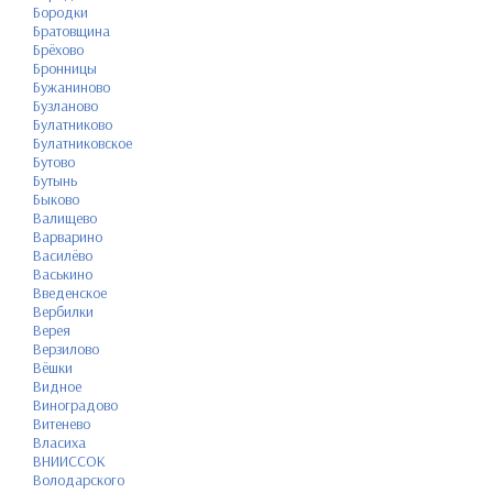
Бородки
Братовщина
Брёхово
Бронницы
Бужаниново
Бузланово
Булатниково
Булатниковское
Бутово
Бутынь
Быково
Валищево
Варварино
Василёво
Васькино
Введенское
Вербилки
Верея
Верзилово
Вёшки
Видное
Виноградово
Витенево
Власиха
ВНИИССОК
Володарского