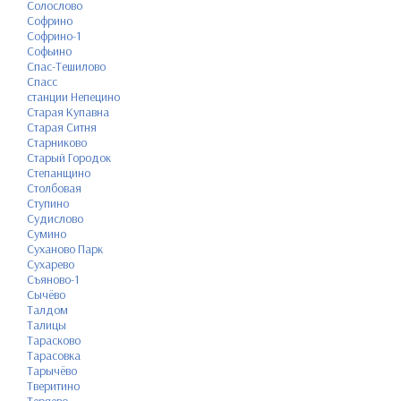
Солослово
Софрино
Софрино-1
Софьино
Спас-Тешилово
Спасс
станции Непецино
Старая Купавна
Старая Ситня
Старниково
Старый Городок
Степанщино
Столбовая
Ступино
Судислово
Сумино
Суханово Парк
Сухарево
Съяново-1
Сычёво
Талдом
Талицы
Тарасково
Тарасовка
Тарычёво
Тверитино