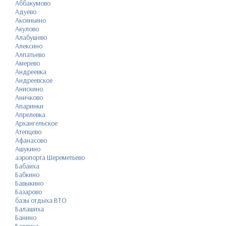
Аббакумово
Адуево
Аксиньино
Акулово
Алабушево
Алексино
Алпатьево
Амерево
Андреевка
Андреевское
Анискино
Аничково
Апаринки
Апрелевка
Архангельское
Атепцево
Афанасово
Ашукино
аэропорта Шереметьево
Бабаиха
Бабкино
Бавыкино
Базарово
базы отдыха ВТО
Балашиха
Банино