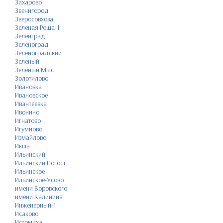
Захарово
Звенигород
Зверосовхоза
Зелёная Роща-1
Зеленград
Зеленоград
Зеленоградский
Зелёный
Зелёный Мыс
Золотилово
Ивановка
Ивановское
Ивантеевка
Ивонино
Игнатово
Игумново
Измайлово
Икша
Ильинский
Ильинский Погост
Ильинское
Ильинское-Усово
имени Воровского
имени Калинина
Инженерный-1
Исаково
Истомиха