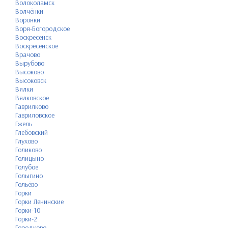
Волоколамск
Волчёнки
Воронки
Воря-Богородское
Воскресенск
Воскресенское
Врачово
Вырубово
Высоково
Высоковск
Вялки
Вялковское
Гаврилково
Гавриловское
Гжель
Глебовский
Глухово
Голиково
Голицыно
Голубое
Голыгино
Гольёво
Горки
Горки Ленинские
Горки-10
Горки-2
Городково