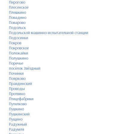
Пирогово
Плесенское
Плешкино
Повадино
Поварово
Подольск
Подольской машинно-испытательной станции
Подосинки
Покров
Покровское
Полежайки
Полушкино
Поречье
посёлок Звёздный
Починки
Поярково
Правдинский
Проводы
Протвино
Птицефабрики
Путилково
Пушкино
Пушкинский
Пущино
Радужный
Радумля