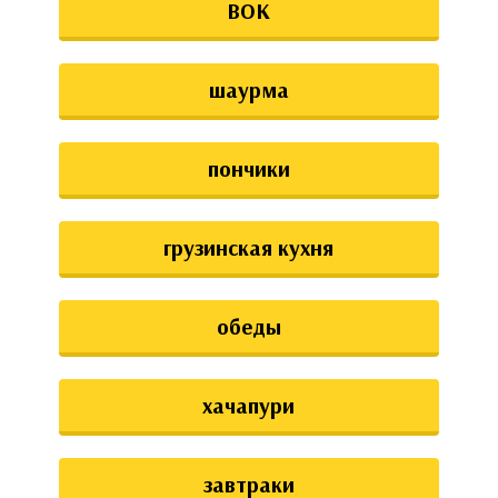
ВОК
шаурма
пончики
грузинская кухня
обеды
хачапури
завтраки