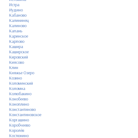
Истра
Иудино
Кабаново
Калининец
Калиново
Капань
Каринское
Карпово
Кашира
Каширское
Кировский
Киясово
Клин
Княжье Озеро
Козино
Коломенский
Коломна
Колюбакино
Конобеево
Коноплино
Константиново
Константиновское
Коргашино
Коробчеево
Королёв
Костюнино