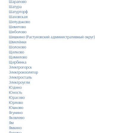
Шарапово
Шатура
Шатурторф
Шаховская
Шелудьково
Шеметово
Шиболово
Шишкино (Растуновский административный округ)
Шмелёнки
Шолохово
Щелково
Щемилово
Щербинка
Электрогорск
Электроизолятор
Электросталь
Электроугли
Юдино
Юность
Юрасово
Юрлово
Юшково
Ягунино
Яковлево
Ям
Ямкино
Яхрома