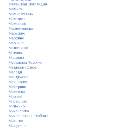
Маленькая Шотландия
Малино
Малые Вязёмы
Малышево
Мамоново
Мартемьяново
Марусино
Марфино
Марьино
Матвейково
Матчино
Машково
Мебельной Фабрики
Медвежьи Озёра
Мелоди
Мендюкино
Мечниково
Мещерино
Мильково
Мирный
Мисайлово
Митькино
Михайловка
Михайловская Слобода
Михнево
Мишутино