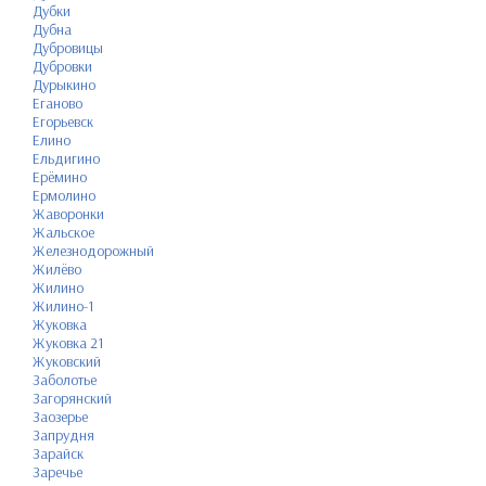
Дубки
Дубна
Дубровицы
Дубровки
Дурыкино
Еганово
Егорьевск
Елино
Ельдигино
Ерёмино
Ермолино
Жаворонки
Жальское
Железнодорожный
Жилёво
Жилино
Жилино-1
Жуковка
Жуковка 21
Жуковский
Заболотье
Загорянский
Заозерье
Запрудня
Зарайск
Заречье