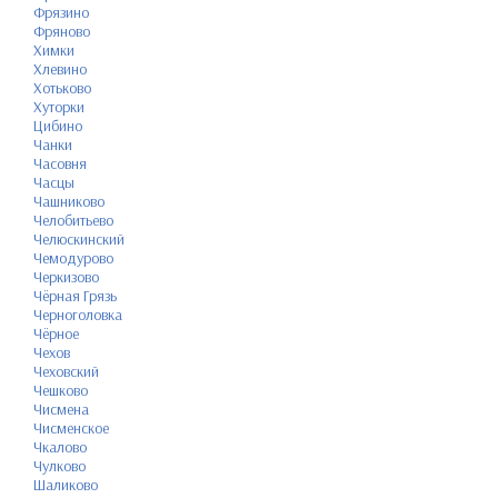
Фрязино
Фряново
Химки
Хлевино
Хотьково
Хуторки
Цибино
Чанки
Часовня
Часцы
Чашниково
Челобитьево
Челюскинский
Чемодурово
Черкизово
Чёрная Грязь
Черноголовка
Чёрное
Чехов
Чеховский
Чешково
Чисмена
Чисменское
Чкалово
Чулково
Шаликово