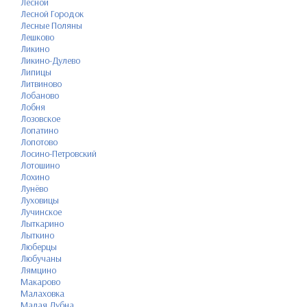
Лесной
Лесной Городок
Лесные Поляны
Лешково
Ликино
Ликино-Дулево
Липицы
Литвиново
Лобаново
Лобня
Лозовское
Лопатино
Лопотово
Лосино-Петровский
Лотошино
Лохино
Лунёво
Луховицы
Лучинское
Лыткарино
Лыткино
Люберцы
Любучаны
Лямцино
Макарово
Малаховка
Малая Дубна