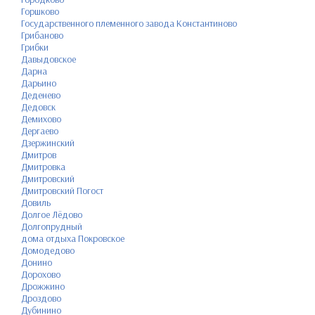
Горшково
Государственного племенного завода Константиново
Грибаново
Грибки
Давыдовское
Дарна
Дарьино
Деденево
Дедовск
Демихово
Дергаево
Дзержинский
Дмитров
Дмитровка
Дмитровский
Дмитровский Погост
Довиль
Долгое Лёдово
Долгопрудный
дома отдыха Покровское
Домодедово
Донино
Дорохово
Дрожжино
Дроздово
Дубинино