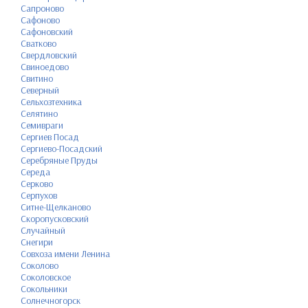
Сапроново
Сафоново
Сафоновский
Сватково
Свердловский
Свиноедово
Свитино
Северный
Сельхозтехника
Селятино
Семивраги
Сергиев Посад
Сергиево-Посадский
Серебряные Пруды
Середа
Серково
Серпухов
Ситне-Щелканово
Скоропусковский
Случайный
Снегири
Совхоза имени Ленина
Соколово
Соколовское
Сокольники
Солнечногорск