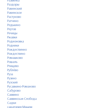
Развилка
Раздоры
Раменский
Раменское
Растуново
Ратчино
Редькино
Реутов
Речицы
Ржавки
Родионовка
Родники
Рождественно
Рождествено
Ромашково
Рошаль
Ртищево
Рублёво
Руза
Рузино
Рузский
Русавкино-Романово
Сабурово
Саввино
Саввинская Слобода
Садки
санатория Мцыри