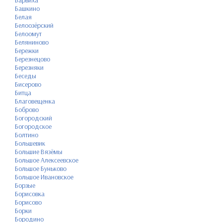
Барвиха
Башкино
Белая
Белоозёрский
Белоомут
Беляниново
Бережки
Березнецово
Березняки
Беседы
Бисерово
Битца
Благовещенка
Боброво
Богородский
Богородское
Болтино
Большевик
Большие Вязёмы
Большое Алексеевское
Большое Буньково
Большое Ивановское
Борзые
Борисовка
Борисово
Борки
Бородино