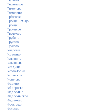
Теряево
Теряевское
Тимоново
Томилино
Трёхгорка
Троице-Сельцо
Троицк
Троицкое
Трошково
Трубино
Трусово
Тучково
Уваровка
Удельная
Ульянино
Ульянково
Усадище
Усово-Тупик
Успенское
Устиново
Федино
Фёдоровка
Федоскино
Федоскинское
Федюково
Фруктовая
Фрязево