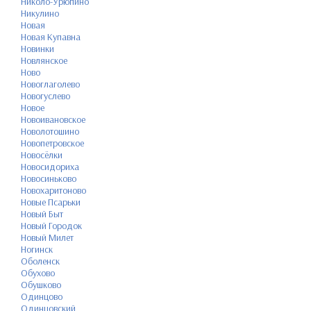
Николо-Урюпино
Никулино
Новая
Новая Купавна
Новинки
Новлянское
Ново
Новоглаголево
Новогуслево
Новое
Новоивановское
Новолотошино
Новопетровское
Новосёлки
Новосидориха
Новосиньково
Новохаритоново
Новые Псарьки
Новый Быт
Новый Городок
Новый Милет
Ногинск
Оболенск
Обухово
Обушково
Одинцово
Одинцовский