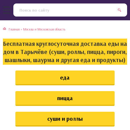
тская кухня
раки
Главная
»
Москва и Московская область
инская кухня
ды
Бесплатная круглосуточная доставка еды на
йская кухня
ны
дом в Тарычёве (суши, роллы, пицца, пироги,
шашлыки, шаурма и другая еда и продукты)
кская кухня
чики
еда
ская кухня
чка, булочки
ерты
пицца
епродукты
суши и роллы
та