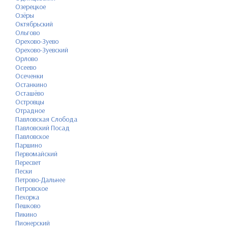
Озерецкое
Озёры
Октябрьский
Ольгово
Орехово-Зуево
Орехово-Зуевский
Орлово
Осеево
Осеченки
Останкино
Осташёво
Островцы
Отрадное
Павловская Слобода
Павловский Посад
Павловское
Паршино
Первомайский
Пересвет
Пески
Петрово-Дальнее
Петровское
Пехорка
Пешково
Пикино
Пионерский