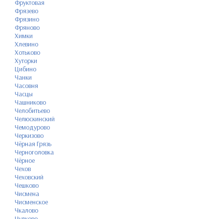
Фруктовая
Фрязево
Фрязино
Фряново
Химки
Хлевино
Хотьково
Хуторки
Цибино
Чанки
Часовня
Часцы
Чашниково
Челобитьево
Челюскинский
Чемодурово
Черкизово
Чёрная Грязь
Черноголовка
Чёрное
Чехов
Чеховский
Чешково
Чисмена
Чисменское
Чкалово
Чулково