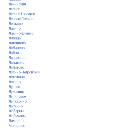
Ленинский
Лесной
Лесной Городок
Лесные Поляны
Лешково
Ликино
Ликино-Дулево
Липицы
Литвиново
Лобаново
Лобня
Лозовское
Лопатино
Лопотово
Лосино-Петровский
Лотошино
Лохино
Лунёво
Луховицы
Лучинское
Лыткарино
Лыткино
Люберцы
Любучаны
Лямцино
Макарово