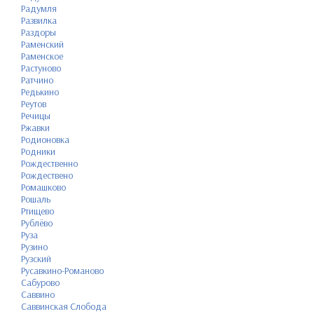
Радумля
Развилка
Раздоры
Раменский
Раменское
Растуново
Ратчино
Редькино
Реутов
Речицы
Ржавки
Родионовка
Родники
Рождественно
Рождествено
Ромашково
Рошаль
Ртищево
Рублёво
Руза
Рузино
Рузский
Русавкино-Романово
Сабурово
Саввино
Саввинская Слобода