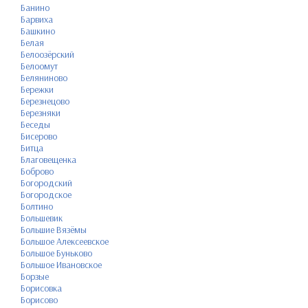
Банино
Барвиха
Башкино
Белая
Белоозёрский
Белоомут
Беляниново
Бережки
Березнецово
Березняки
Беседы
Бисерово
Битца
Благовещенка
Боброво
Богородский
Богородское
Болтино
Большевик
Большие Вязёмы
Большое Алексеевское
Большое Буньково
Большое Ивановское
Борзые
Борисовка
Борисово