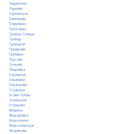
Тверитино
Теряево
Теряевское
Тимоново
Томилино
Трёхгорка
Троице-Сельцо
Троицк
Троицкое
Трошково
Трубино
Трусово
Тучково
Уваровка
Удельная
Ульянино
Ульянково
Усадище
Усово-Тупик
Успенское
Устиново
Федино
Фёдоровка
Федоскино
Федоскинское
Федюково