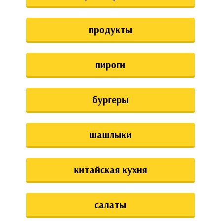
аты
продукты
ки
апури
пироги
бургеры
шашлыки
китайская кухня
салаты