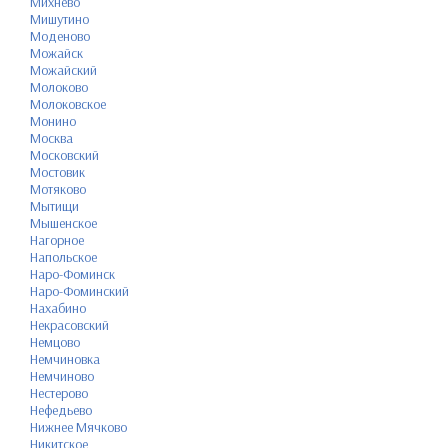
Михнево
Мишутино
Моденово
Можайск
Можайский
Молоково
Молоковское
Монино
Москва
Московский
Мостовик
Мотяково
Мытищи
Мышенское
Нагорное
Напольское
Наро-Фоминск
Наро-Фоминский
Нахабино
Некрасовский
Немцово
Немчиновка
Немчиново
Нестерово
Нефедьево
Нижнее Мячково
Никитское