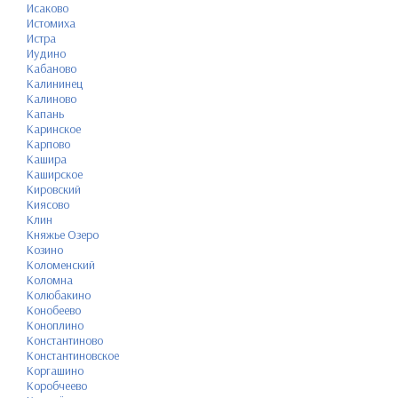
Исаково
Истомиха
Истра
Иудино
Кабаново
Калининец
Калиново
Капань
Каринское
Карпово
Кашира
Каширское
Кировский
Киясово
Клин
Княжье Озеро
Козино
Коломенский
Коломна
Колюбакино
Конобеево
Коноплино
Константиново
Константиновское
Коргашино
Коробчеево