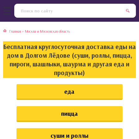
тская кухня
раки
Главная
»
Москва и Московская область
инская кухня
ды
Бесплатная круглосуточная доставка еды на
йская кухня
ны
дом в Долгом Лёдове (суши, роллы, пицца,
пироги, шашлыки, шаурма и другая еда и
кская кухня
чики
продукты)
ская кухня
чка, булочки
еда
ерты
пицца
епродукты
та
суши и роллы