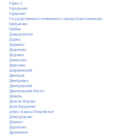
Горки-2
Городково
Горшково
Государственного племенного завода Константиново
Грибаново
Грибки
Давыдовское
Дарна
Дарьино
Деденево
Дедовск
Демихово
Дергаево
Дзержинский
Дмитров
Дмитровка
Дмитровский
Дмитровский Погост
Довиль
Долгое Лёдово
Долгопрудный
дома отдыха Покровское
Домодедово
Донино
Дорохово
Дрожжино