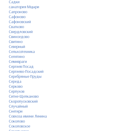
Садки
санатория Мцыри
Сапроново
Сафоново
Сафоновский
Сватково
Свердловский
Свиноедово
Свитино
Северный
Сельхозтехника
Селятино
Семивраги
Сергиев Посад
Сергиево-Посадский
Серебряные Пруды
Середа
Серково
Серпухов
Ситне-Щелканово
Скоропусковский
Случайный
Снегири
Совхоза имени Ленина
Соколово
Соколовское