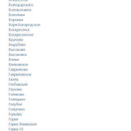
Володарского
Волоколамск
Волчёнки
Воронки
Воря-Богородское
Воскресенск
Воскресенское
Врачово
Вырубово
Высоково
Высоковск
Вялки
Вялковское
Гаврилково
Гавриловское
Гжель
Глебовский
Глухово
Голиково
Голицыно
Голубое
Голыгино
Гольёво
Горки
Горки Ленинские
Горки-10