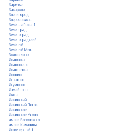
Заречье
Захарово
Звенигород
Зверосовхоза
Зелёная Роща-1
Зеленград
Зеленоград
Зеленоградский
Зелёный
Зелёный Мыс
Золотилово
Ивановка
Ивановское
Ивантеевка
Ивонино
Игнатово
Игумново
Измайлово
Икша
Ильинский
Ильинский Погост
Ильинское
Ильинское-Усово
имени Воровского
имени Калинина
Инженерный-1