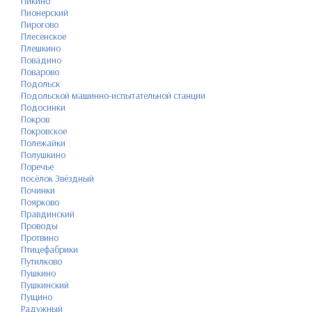
Пикино
Пионерский
Пирогово
Плесенское
Плешкино
Повадино
Поварово
Подольск
Подольской машинно-испытательной станции
Подосинки
Покров
Покровское
Полежайки
Полушкино
Поречье
посёлок Звёздный
Починки
Поярково
Правдинский
Проводы
Протвино
Птицефабрики
Путилково
Пушкино
Пушкинский
Пущино
Радужный