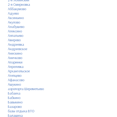
2-й Лохинский
2-я Смирновка
Аббакумово
Адуево
Аксиньино
Акулово
Алабушево
Алексино
Алпатьево
Амерево
Андреевка
Андреевское
Анискино
Аничково
Апаринки
Апрелевка
Архангельское
Атепцево
Афанасово
Ашукино
аэропорта Шереметьево
Бабаиха
Бабкино
Бавыкино
Базарово
базы отдыха ВТО
Балашиха