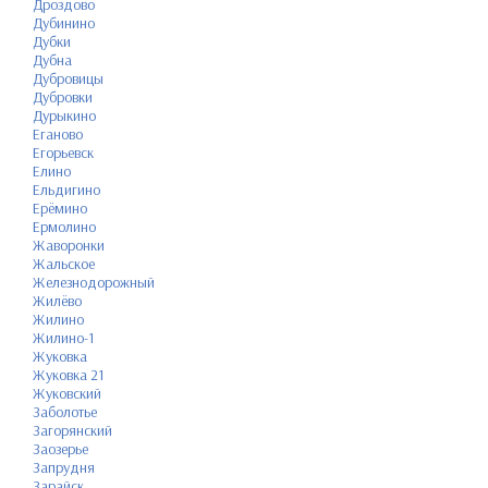
Дроздово
Дубинино
Дубки
Дубна
Дубровицы
Дубровки
Дурыкино
Еганово
Егорьевск
Елино
Ельдигино
Ерёмино
Ермолино
Жаворонки
Жальское
Железнодорожный
Жилёво
Жилино
Жилино-1
Жуковка
Жуковка 21
Жуковский
Заболотье
Загорянский
Заозерье
Запрудня
Зарайск