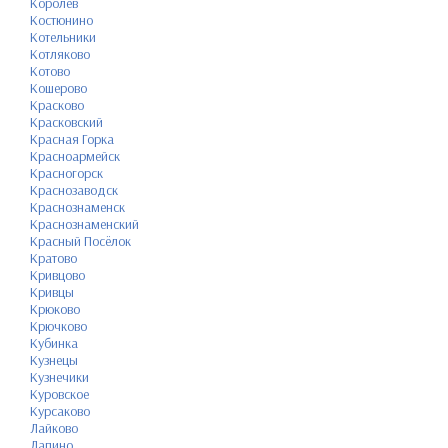
Королёв
Костюнино
Котельники
Котляково
Котово
Кошерово
Красково
Красковский
Красная Горка
Красноармейск
Красногорск
Краснозаводск
Краснознаменск
Краснознаменский
Красный Посёлок
Кратово
Кривцово
Кривцы
Крюково
Крючково
Кубинка
Кузнецы
Кузнечики
Куровское
Курсаково
Лайково
Лапино