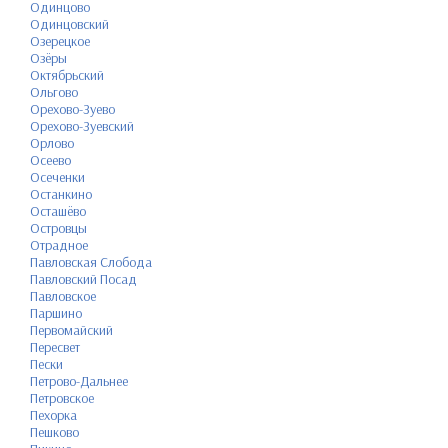
Одинцово
Одинцовский
Озерецкое
Озёры
Октябрьский
Ольгово
Орехово-Зуево
Орехово-Зуевский
Орлово
Осеево
Осеченки
Останкино
Осташёво
Островцы
Отрадное
Павловская Слобода
Павловский Посад
Павловское
Паршино
Первомайский
Пересвет
Пески
Петрово-Дальнее
Петровское
Пехорка
Пешково