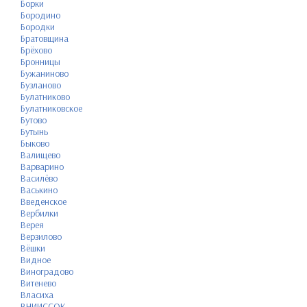
Борки
Бородино
Бородки
Братовщина
Брёхово
Бронницы
Бужаниново
Бузланово
Булатниково
Булатниковское
Бутово
Бутынь
Быково
Валищево
Варварино
Василёво
Васькино
Введенское
Вербилки
Верея
Верзилово
Вёшки
Видное
Виноградово
Витенево
Власиха
ВНИИССОК