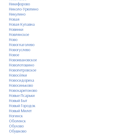
Никифорово
Николо-Урюпино
Никулино
Новая
Новая Купавна
Новинки
Новлянское
Ново
Новоглаголево
Новогуслево
Новое
Новоивановское
Новолотошино
Новопетровское
Новосёлки
Новосидориха
Новосиньково
Новохаритоново
Новые Псарьки
Новый Быт
Новый Городок
Новый Милет
Ногинск
Оболенск
Обухово
Обушково