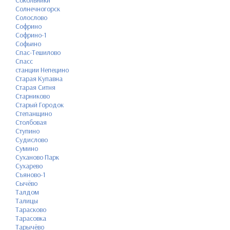
Сокольники
Солнечногорск
Солослово
Софрино
Софрино-1
Софьино
Спас-Тешилово
Спасс
станции Непецино
Старая Купавна
Старая Ситня
Старниково
Старый Городок
Степанщино
Столбовая
Ступино
Судислово
Сумино
Суханово Парк
Сухарево
Съяново-1
Сычёво
Талдом
Талицы
Тарасково
Тарасовка
Тарычёво