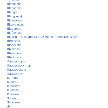
Шаликово
Шарапово
Шатура
Шатурторф
Шаховская
Шелудьково
Шеметово
Шиболово
Шишкино (Растуновский административный округ)
Шмелёнки
Шолохово
Щелково
Щемилово
Щербинка
Электрогорск
Электроизолятор
Электросталь
Электроугли
Юдино
Юность
Юрасово
Юрлово
Юшково
Ягунино
Яковлево
Ям