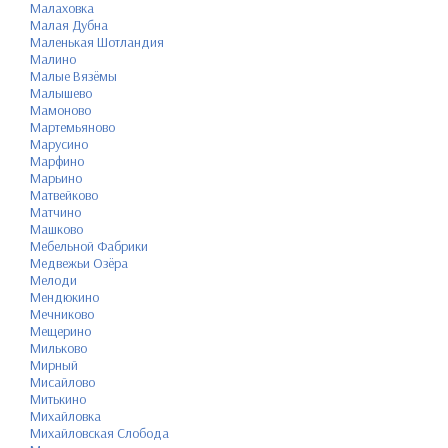
Малаховка
Малая Дубна
Маленькая Шотландия
Малино
Малые Вязёмы
Малышево
Мамоново
Мартемьяново
Марусино
Марфино
Марьино
Матвейково
Матчино
Машково
Мебельной Фабрики
Медвежьи Озёра
Мелоди
Мендюкино
Мечниково
Мещерино
Мильково
Мирный
Мисайлово
Митькино
Михайловка
Михайловская Слобода