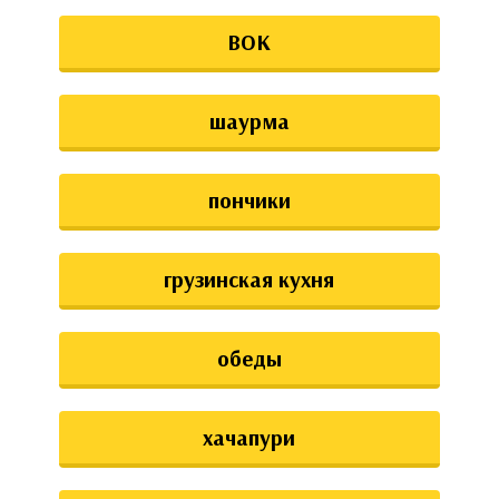
ВОК
шаурма
пончики
грузинская кухня
обеды
хачапури