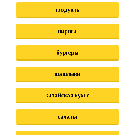
аты
продукты
ки
пироги
апури
бургеры
шашлыки
китайская кухня
салаты