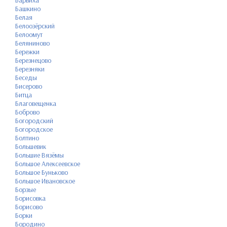
Барвиха
Башкино
Белая
Белоозёрский
Белоомут
Беляниново
Бережки
Березнецово
Березняки
Беседы
Бисерово
Битца
Благовещенка
Боброво
Богородский
Богородское
Болтино
Большевик
Большие Вязёмы
Большое Алексеевское
Большое Буньково
Большое Ивановское
Борзые
Борисовка
Борисово
Борки
Бородино