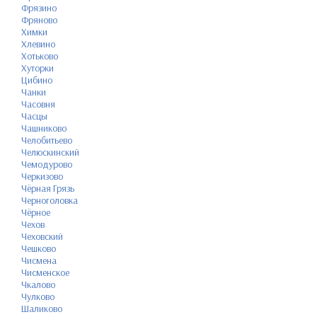
Фрязино
Фряново
Химки
Хлевино
Хотьково
Хуторки
Цибино
Чанки
Часовня
Часцы
Чашниково
Челобитьево
Челюскинский
Чемодурово
Черкизово
Чёрная Грязь
Черноголовка
Чёрное
Чехов
Чеховский
Чешково
Чисмена
Чисменское
Чкалово
Чулково
Шаликово