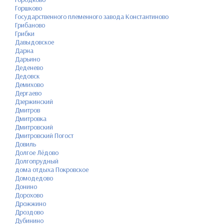
Горшково
Государственного племенного завода Константиново
Грибаново
Грибки
Давыдовское
Дарна
Дарьино
Деденево
Дедовск
Демихово
Дергаево
Дзержинский
Дмитров
Дмитровка
Дмитровский
Дмитровский Погост
Довиль
Долгое Лёдово
Долгопрудный
дома отдыха Покровское
Домодедово
Донино
Дорохово
Дрожжино
Дроздово
Дубинино