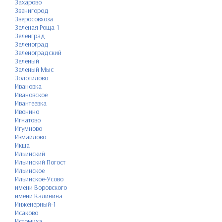
Захарово
Звенигород
Зверосовхоза
Зелёная Роща-1
Зеленград
Зеленоград
Зеленоградский
Зелёный
Зелёный Мыс
Золотилово
Ивановка
Ивановское
Ивантеевка
Ивонино
Игнатово
Игумново
Измайлово
Икша
Ильинский
Ильинский Погост
Ильинское
Ильинское-Усово
имени Воровского
имени Калинина
Инженерный-1
Исаково
Истомиха