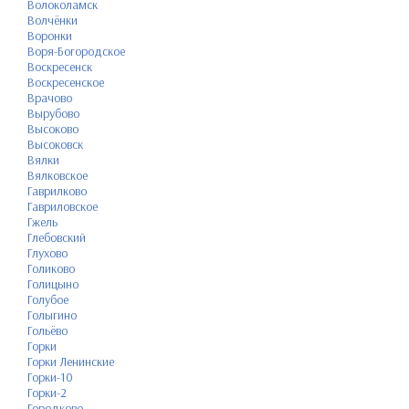
Волоколамск
Волчёнки
Воронки
Воря-Богородское
Воскресенск
Воскресенское
Врачово
Вырубово
Высоково
Высоковск
Вялки
Вялковское
Гаврилково
Гавриловское
Гжель
Глебовский
Глухово
Голиково
Голицыно
Голубое
Голыгино
Гольёво
Горки
Горки Ленинские
Горки-10
Горки-2
Городково