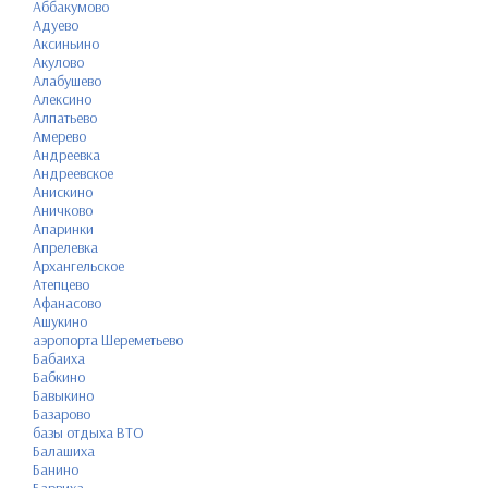
Аббакумово
Адуево
Аксиньино
Акулово
Алабушево
Алексино
Алпатьево
Амерево
Андреевка
Андреевское
Анискино
Аничково
Апаринки
Апрелевка
Архангельское
Атепцево
Афанасово
Ашукино
аэропорта Шереметьево
Бабаиха
Бабкино
Бавыкино
Базарово
базы отдыха ВТО
Балашиха
Банино