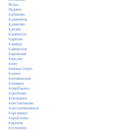
Истра
Иудино
Кабаново
Калининец
Калиново
Капань
Каринское
Карпово
Кашира
Каширское
Кировский
Киясово
Клин
Княжье Озеро
Козино
Коломенский
Коломна
Колюбакино
Конобеево
Коноплино
Константиново
Константиновское
Коргашино
Коробчеево
Королёв
Костюнино