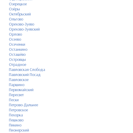
Озерецкое
Озёры
Октябрьский
Ольгово
Орехово-Зуево
Орехово-Зуевский
Орлово
Осеево
Осеченки
Останкино
Осташёво
Островцы
Отрадное
Павловская Слобода
Павловский Посад
Павловское
Паршино
Первомайский
Пересвет
Пески
Петрово-Дальнее
Петровское
Пехорка
Пешково
Пикино
Пионерский