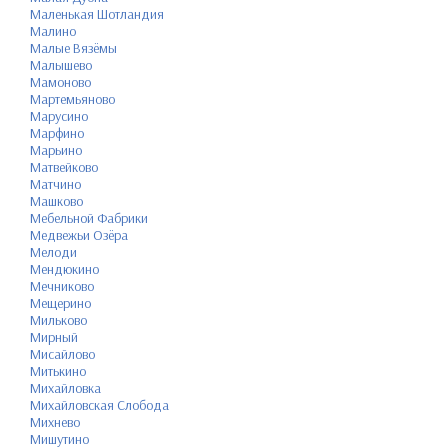
Маленькая Шотландия
Малино
Малые Вязёмы
Малышево
Мамоново
Мартемьяново
Марусино
Марфино
Марьино
Матвейково
Матчино
Машково
Мебельной Фабрики
Медвежьи Озёра
Мелоди
Мендюкино
Мечниково
Мещерино
Мильково
Мирный
Мисайлово
Митькино
Михайловка
Михайловская Слобода
Михнево
Мишутино