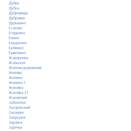
Дубки
Дубна
Дубровицы
Дубровки
Дурыкино
Еганово
Егорьевск
Елино
Ельдигино
Ерёмино
Ермолино
Жаворонки
Жальское
Железнодорожный
Жилёво
Жилино
Жилино-1
Жуковка
Жуковка 21
Жуковский
Заболотье
Загорянский
Заозерье
Запрудня
Зарайск
Заречье