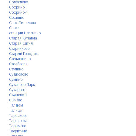
Солослово
Софрино
Софрино-1
Софьино
Спас-Тешилово
Спасс
станции Непецино
Старая Купавна
Старая Ситня
Старниково
Старый Городок
Степанщино
Столбовая
Ступино
Судислово
Сумино
Суханово Парк
Сухарево
Съяново-1
Сычёво
Талдом
Талицы
Тарасково
Тарасовка
Тарычёво
Тверитино