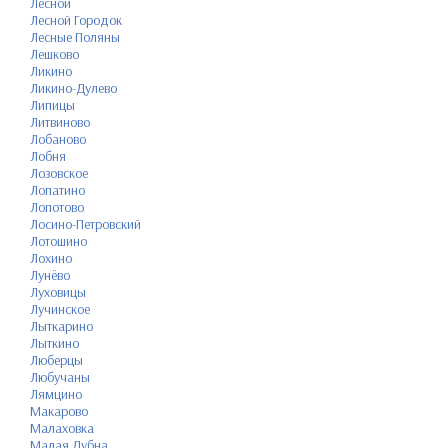
Лесной
Лесной Городок
Лесные Поляны
Лешково
Ликино
Ликино-Дулево
Липицы
Литвиново
Лобаново
Лобня
Лозовское
Лопатино
Лопотово
Лосино-Петровский
Лотошино
Лохино
Лунёво
Луховицы
Лучинское
Лыткарино
Лыткино
Люберцы
Любучаны
Лямцино
Макарово
Малаховка
Малая Дубна