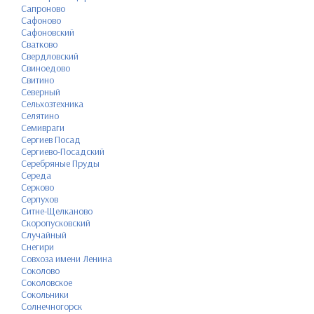
Сапроново
Сафоново
Сафоновский
Сватково
Свердловский
Свиноедово
Свитино
Северный
Сельхозтехника
Селятино
Семивраги
Сергиев Посад
Сергиево-Посадский
Серебряные Пруды
Середа
Серково
Серпухов
Ситне-Щелканово
Скоропусковский
Случайный
Снегири
Совхоза имени Ленина
Соколово
Соколовское
Сокольники
Солнечногорск