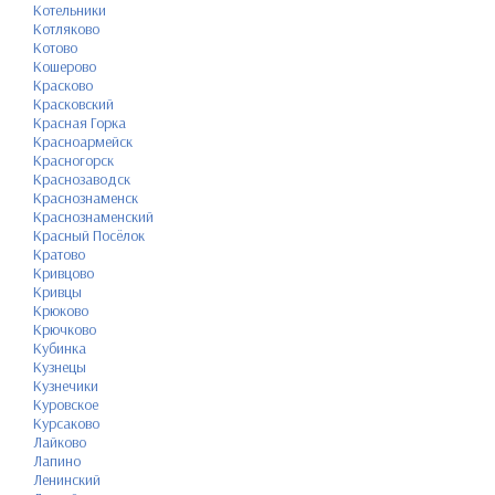
Котельники
Котляково
Котово
Кошерово
Красково
Красковский
Красная Горка
Красноармейск
Красногорск
Краснозаводск
Краснознаменск
Краснознаменский
Красный Посёлок
Кратово
Кривцово
Кривцы
Крюково
Крючково
Кубинка
Кузнецы
Кузнечики
Куровское
Курсаково
Лайково
Лапино
Ленинский