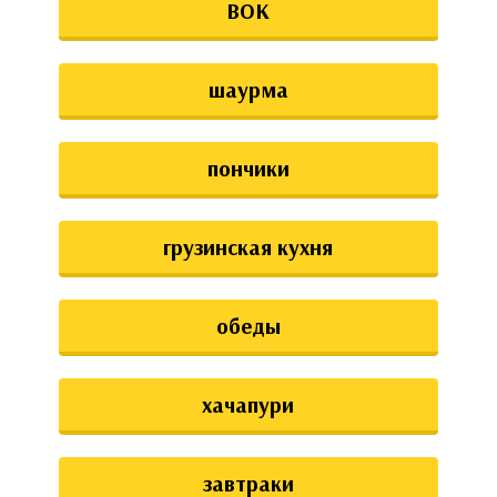
ВОК
шаурма
пончики
грузинская кухня
обеды
хачапури
завтраки