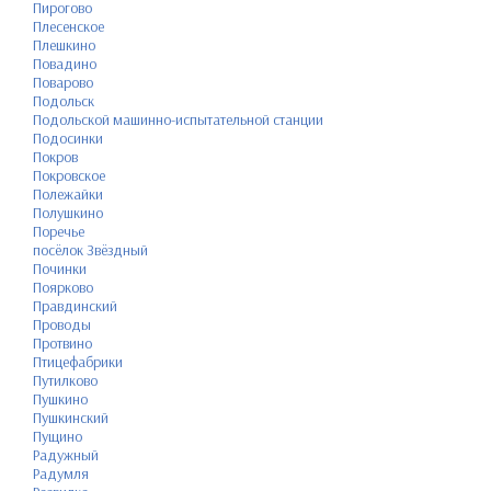
Пирогово
Плесенское
Плешкино
Повадино
Поварово
Подольск
Подольской машинно-испытательной станции
Подосинки
Покров
Покровское
Полежайки
Полушкино
Поречье
посёлок Звёздный
Починки
Поярково
Правдинский
Проводы
Протвино
Птицефабрики
Путилково
Пушкино
Пушкинский
Пущино
Радужный
Радумля