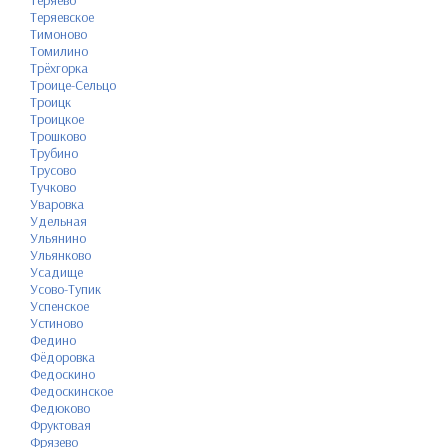
Теряево
Теряевское
Тимоново
Томилино
Трёхгорка
Троице-Сельцо
Троицк
Троицкое
Трошково
Трубино
Трусово
Тучково
Уваровка
Удельная
Ульянино
Ульянково
Усадище
Усово-Тупик
Успенское
Устиново
Федино
Фёдоровка
Федоскино
Федоскинское
Федюково
Фруктовая
Фрязево