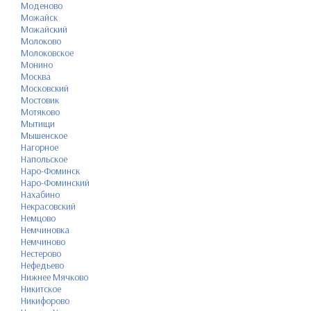
Моденово
Можайск
Можайский
Молоково
Молоковское
Монино
Москва
Московский
Мостовик
Мотяково
Мытищи
Мышенское
Нагорное
Напольское
Наро-Фоминск
Наро-Фоминский
Нахабино
Некрасовский
Немцово
Немчиновка
Немчиново
Нестерово
Нефедьево
Нижнее Мячково
Никитское
Никифорово