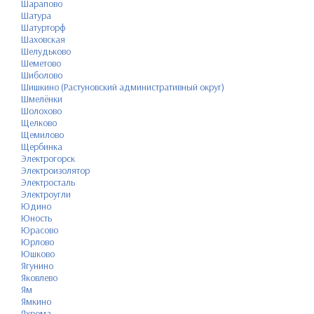
Шарапово
Шатура
Шатурторф
Шаховская
Шелудьково
Шеметово
Шиболово
Шишкино (Растуновский административный округ)
Шмелёнки
Шолохово
Щелково
Щемилово
Щербинка
Электрогорск
Электроизолятор
Электросталь
Электроугли
Юдино
Юность
Юрасово
Юрлово
Юшково
Ягунино
Яковлево
Ям
Ямкино
Яхрома