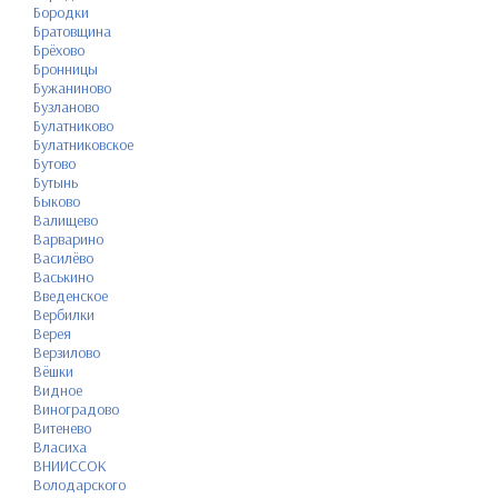
Бородки
Братовщина
Брёхово
Бронницы
Бужаниново
Бузланово
Булатниково
Булатниковское
Бутово
Бутынь
Быково
Валищево
Варварино
Василёво
Васькино
Введенское
Вербилки
Верея
Верзилово
Вёшки
Видное
Виноградово
Витенево
Власиха
ВНИИССОК
Володарского