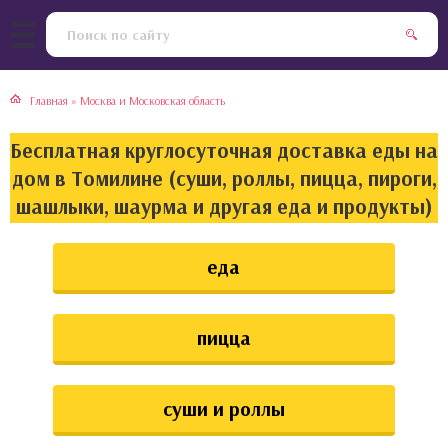
тская кухня
раки
Главная
»
Москва и Московская область
инская кухня
ды
Бесплатная круглосуточная доставка еды на
йская кухня
ны
дом в Томилине (суши, роллы, пицца, пироги,
шашлыки, шаурма и другая еда и продукты)
кская кухня
чики
еда
ская кухня
чка, булочки
ерты
пицца
епродукты
суши и роллы
та