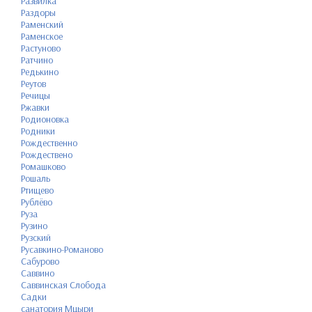
Развилка
Раздоры
Раменский
Раменское
Растуново
Ратчино
Редькино
Реутов
Речицы
Ржавки
Родионовка
Родники
Рождественно
Рождествено
Ромашково
Рошаль
Ртищево
Рублёво
Руза
Рузино
Рузский
Русавкино-Романово
Сабурово
Саввино
Саввинская Слобода
Садки
санатория Мцыри