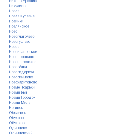
Николо-Урюпино
Никулино
Новая
Новая Купавна
Новинки
Новлянское
Ново
Новоглаголево
Новогуслево
Новое
Новоивановское
Новолотошино
Новопетровское
Новосёлки
Новосидориха
Новосиньково
Новохаритоново
Новые Псарьки
Новый Быт
Новый Городок
Новый Милет
Ногинск
Оболенск
Обухово
Обушково
Одинцово
Одинцовский