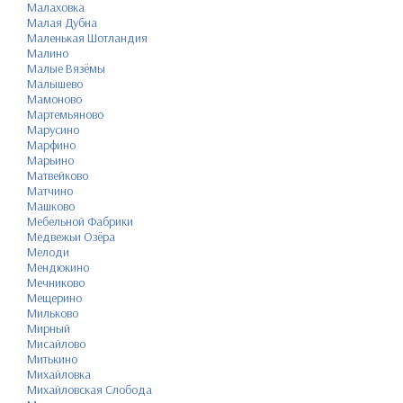
Малаховка
Малая Дубна
Маленькая Шотландия
Малино
Малые Вязёмы
Малышево
Мамоново
Мартемьяново
Марусино
Марфино
Марьино
Матвейково
Матчино
Машково
Мебельной Фабрики
Медвежьи Озёра
Мелоди
Мендюкино
Мечниково
Мещерино
Мильково
Мирный
Мисайлово
Митькино
Михайловка
Михайловская Слобода