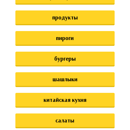
аты
продукты
ки
апури
пироги
бургеры
шашлыки
китайская кухня
салаты