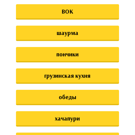
ВОК
шаурма
пончики
грузинская кухня
обеды
хачапури