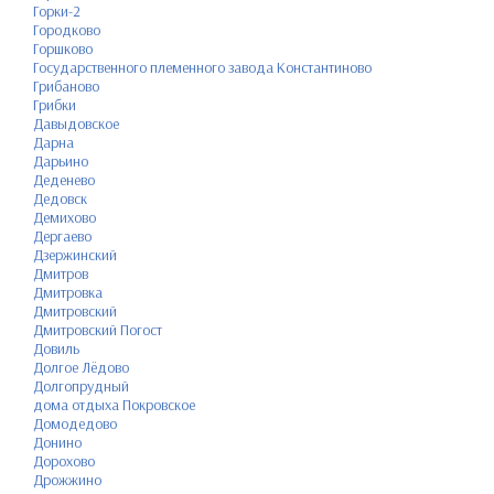
Горки-2
Городково
Горшково
Государственного племенного завода Константиново
Грибаново
Грибки
Давыдовское
Дарна
Дарьино
Деденево
Дедовск
Демихово
Дергаево
Дзержинский
Дмитров
Дмитровка
Дмитровский
Дмитровский Погост
Довиль
Долгое Лёдово
Долгопрудный
дома отдыха Покровское
Домодедово
Донино
Дорохово
Дрожжино