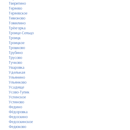
Тверитино
Теряево
Теряевское
Тимоново
Томилино
Трёхгорка
Троице-Сельцо
Троицк
Троицкое
Трошково
Трубино
Трусово
Тучково
Уваровка
Удельная
Ульянино
Ульянково
Усадище
Усово-Тупик
Успенское
Устиново
Федино
Фёдоровка
Федоскино
Федоскинское
Федюково