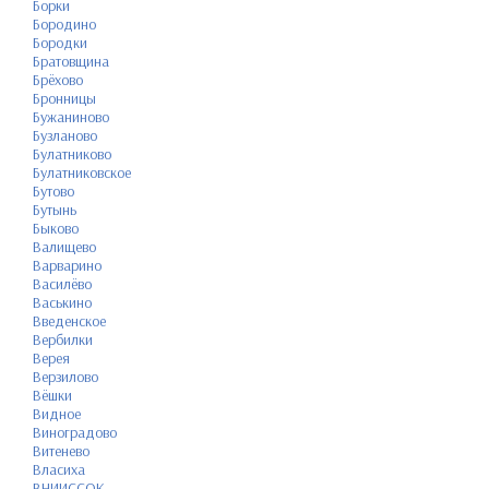
Борки
Бородино
Бородки
Братовщина
Брёхово
Бронницы
Бужаниново
Бузланово
Булатниково
Булатниковское
Бутово
Бутынь
Быково
Валищево
Варварино
Василёво
Васькино
Введенское
Вербилки
Верея
Верзилово
Вёшки
Видное
Виноградово
Витенево
Власиха
ВНИИССОК