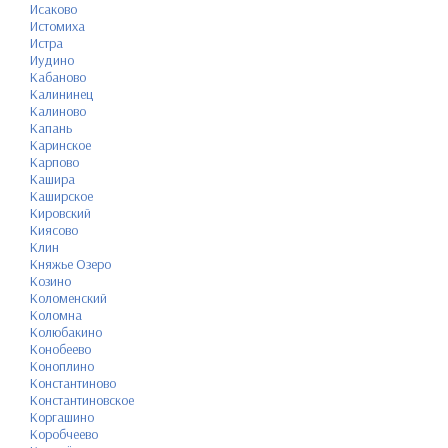
Исаково
Истомиха
Истра
Иудино
Кабаново
Калининец
Калиново
Капань
Каринское
Карпово
Кашира
Каширское
Кировский
Киясово
Клин
Княжье Озеро
Козино
Коломенский
Коломна
Колюбакино
Конобеево
Коноплино
Константиново
Константиновское
Коргашино
Коробчеево