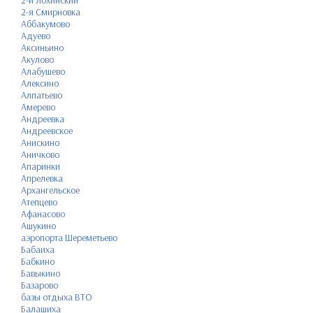
2-й Лохинский
2-я Смирновка
Аббакумово
Адуево
Аксиньино
Акулово
Алабушево
Алексино
Алпатьево
Амерево
Андреевка
Андреевское
Анискино
Аничково
Апаринки
Апрелевка
Архангельское
Атепцево
Афанасово
Ашукино
аэропорта Шереметьево
Бабаиха
Бабкино
Бавыкино
Базарово
базы отдыха ВТО
Балашиха