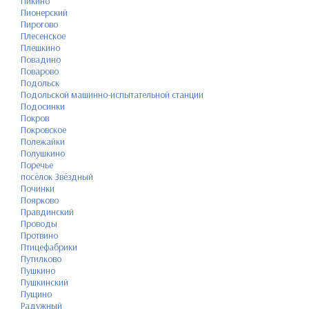
Пикино
Пионерский
Пирогово
Плесенское
Плешкино
Повадино
Поварово
Подольск
Подольской машинно-испытательной станции
Подосинки
Покров
Покровское
Полежайки
Полушкино
Поречье
посёлок Звёздный
Починки
Поярково
Правдинский
Проводы
Протвино
Птицефабрики
Путилково
Пушкино
Пушкинский
Пущино
Радужный