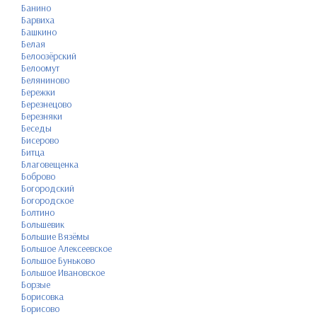
Банино
Барвиха
Башкино
Белая
Белоозёрский
Белоомут
Беляниново
Бережки
Березнецово
Березняки
Беседы
Бисерово
Битца
Благовещенка
Боброво
Богородский
Богородское
Болтино
Большевик
Большие Вязёмы
Большое Алексеевское
Большое Буньково
Большое Ивановское
Борзые
Борисовка
Борисово