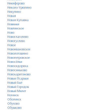
Никифорово
Николо-Урюпино
Никулино
Новая
Новая Купавна
Новинки
Новлянское
Ново
Новоглаголево
Новогуслево
Новое
Новоивановское
Новолотошино
Новопетровское
Новосёлки
Новосидориха
Новосиньково
Новохаритоново
Новые Псарьки
Новый Быт
Новый Городок
Новый Милет
Ногинск
Оболенск
Обухово
Обушково