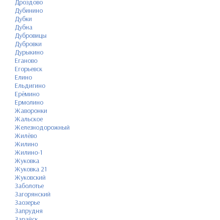
Дроздово
Дубинино
Дубки
Дубна
Дубровицы
Дубровки
Дурыкино
Еганово
Егорьевск
Елино
Ельдигино
Ерёмино
Ермолино
Жаворонки
Жальское
Железнодорожный
Жилёво
Жилино
Жилино-1
Жуковка
Жуковка 21
Жуковский
Заболотье
Загорянский
Заозерье
Запрудня
Зарайск