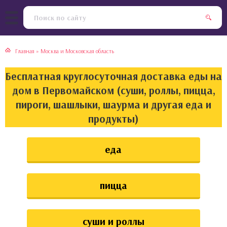
тская кухня
раки
Главная
»
Москва и Московская область
инская кухня
ды
Бесплатная круглосуточная доставка еды на
йская кухня
ны
дом в Первомайском (суши, роллы, пицца,
пироги, шашлыки, шаурма и другая еда и
кская кухня
чики
продукты)
ская кухня
чка, булочки
еда
ерты
пицца
епродукты
та
суши и роллы