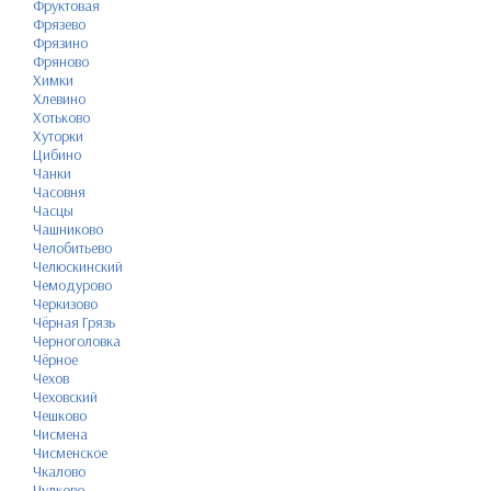
Фруктовая
Фрязево
Фрязино
Фряново
Химки
Хлевино
Хотьково
Хуторки
Цибино
Чанки
Часовня
Часцы
Чашниково
Челобитьево
Челюскинский
Чемодурово
Черкизово
Чёрная Грязь
Черноголовка
Чёрное
Чехов
Чеховский
Чешково
Чисмена
Чисменское
Чкалово
Чулково