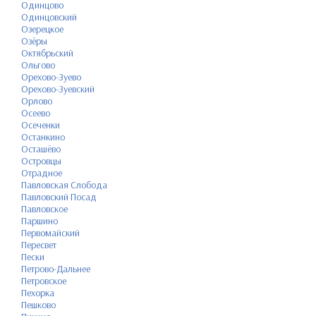
Одинцово
Одинцовский
Озерецкое
Озёры
Октябрьский
Ольгово
Орехово-Зуево
Орехово-Зуевский
Орлово
Осеево
Осеченки
Останкино
Осташёво
Островцы
Отрадное
Павловская Слобода
Павловский Посад
Павловское
Паршино
Первомайский
Пересвет
Пески
Петрово-Дальнее
Петровское
Пехорка
Пешково