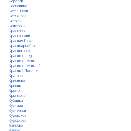
Королёв
Костюнино
Котельники
Котляково
Котово
Кошерово
Красково
Красковский
Красная Горка
Красноармейск
Красногорск
Краснозаводск
Краснознаменск
Краснознаменский
Красный Посёлок
Кратово
Кривцово
Кривцы
Крюково
Крючково
Кубинка
Кузнецы
Кузнечики
Куровское
Курсаково
Лайково
Лапино