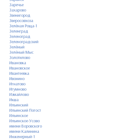
Заречье
Захарово
Звенигород
Зверосовхоза
Зелёная Роща-1
Зеленград
Зеленоград
Зеленоградский
Зелёный
Зелёный Мыс
Золотилово
Ивановка
Ивановское
Ивантеевка
Ивонино
Игнатово
Игумново
Измайлово
Икша
Ильинский
Ильинский Погост
Ильинское
Ильинское-Усово
имени Воровского
имени Калинина
Инженерный-1