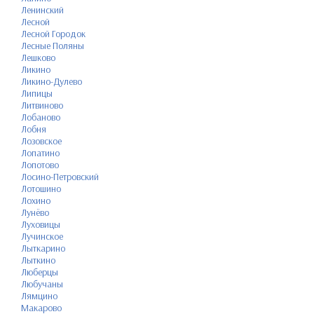
Ленинский
Лесной
Лесной Городок
Лесные Поляны
Лешково
Ликино
Ликино-Дулево
Липицы
Литвиново
Лобаново
Лобня
Лозовское
Лопатино
Лопотово
Лосино-Петровский
Лотошино
Лохино
Лунёво
Луховицы
Лучинское
Лыткарино
Лыткино
Люберцы
Любучаны
Лямцино
Макарово