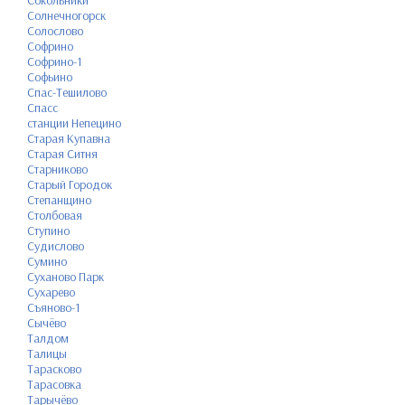
Сокольники
Солнечногорск
Солослово
Софрино
Софрино-1
Софьино
Спас-Тешилово
Спасс
станции Непецино
Старая Купавна
Старая Ситня
Старниково
Старый Городок
Степанщино
Столбовая
Ступино
Судислово
Сумино
Суханово Парк
Сухарево
Съяново-1
Сычёво
Талдом
Талицы
Тарасково
Тарасовка
Тарычёво