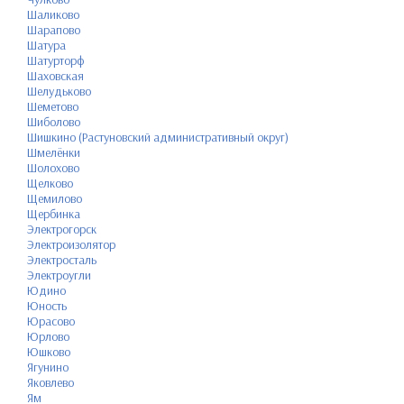
Шаликово
Шарапово
Шатура
Шатурторф
Шаховская
Шелудьково
Шеметово
Шиболово
Шишкино (Растуновский административный округ)
Шмелёнки
Шолохово
Щелково
Щемилово
Щербинка
Электрогорск
Электроизолятор
Электросталь
Электроугли
Юдино
Юность
Юрасово
Юрлово
Юшково
Ягунино
Яковлево
Ям