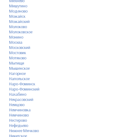
Михнево
Мишутино
Моденово
Можайск
Можайский
Молоково
Молоковское
Монино
Москва
Московский
Мостовик
Мотяково
Мытищи
Мышенское
Нагорное
Напольское
Наро-Фоминск
Наро-Фоминский
Нахабино
Некрасовский
Немцово
Немчиновка
Немчиново
Нестерово
Нефедьево
Нижнее Мячково
Никитское