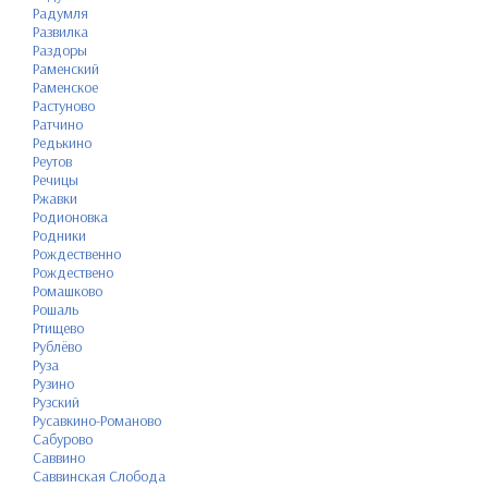
Радумля
Развилка
Раздоры
Раменский
Раменское
Растуново
Ратчино
Редькино
Реутов
Речицы
Ржавки
Родионовка
Родники
Рождественно
Рождествено
Ромашково
Рошаль
Ртищево
Рублёво
Руза
Рузино
Рузский
Русавкино-Романово
Сабурово
Саввино
Саввинская Слобода