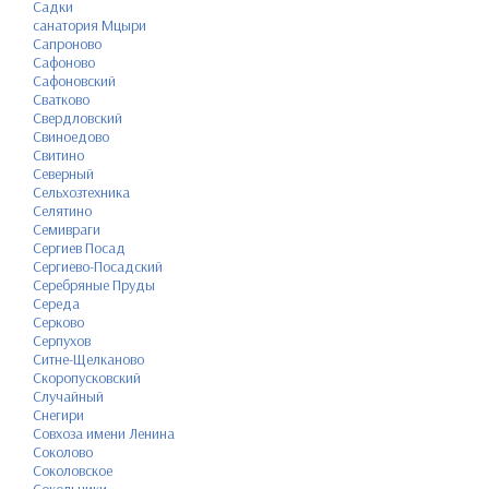
Садки
санатория Мцыри
Сапроново
Сафоново
Сафоновский
Сватково
Свердловский
Свиноедово
Свитино
Северный
Сельхозтехника
Селятино
Семивраги
Сергиев Посад
Сергиево-Посадский
Серебряные Пруды
Середа
Серково
Серпухов
Ситне-Щелканово
Скоропусковский
Случайный
Снегири
Совхоза имени Ленина
Соколово
Соколовское