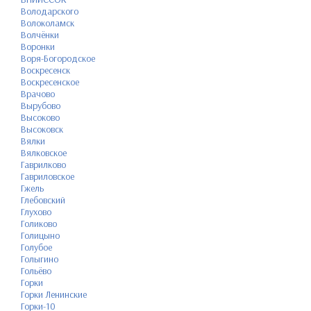
Володарского
Волоколамск
Волчёнки
Воронки
Воря-Богородское
Воскресенск
Воскресенское
Врачово
Вырубово
Высоково
Высоковск
Вялки
Вялковское
Гаврилково
Гавриловское
Гжель
Глебовский
Глухово
Голиково
Голицыно
Голубое
Голыгино
Гольёво
Горки
Горки Ленинские
Горки-10