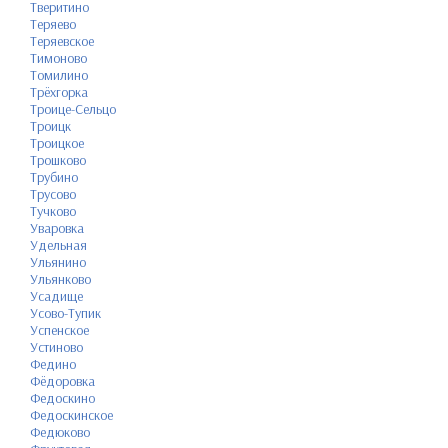
Тверитино
Теряево
Теряевское
Тимоново
Томилино
Трёхгорка
Троице-Сельцо
Троицк
Троицкое
Трошково
Трубино
Трусово
Тучково
Уваровка
Удельная
Ульянино
Ульянково
Усадище
Усово-Тупик
Успенское
Устиново
Федино
Фёдоровка
Федоскино
Федоскинское
Федюково