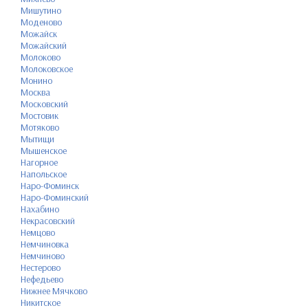
Мишутино
Моденово
Можайск
Можайский
Молоково
Молоковское
Монино
Москва
Московский
Мостовик
Мотяково
Мытищи
Мышенское
Нагорное
Напольское
Наро-Фоминск
Наро-Фоминский
Нахабино
Некрасовский
Немцово
Немчиновка
Немчиново
Нестерово
Нефедьево
Нижнее Мячково
Никитское