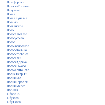
Никифорово
Николо-Урюпино
Никулино
Новая
Новая Купавна
Новинки
Новлянское
Ново
Новоглаголево
Новогуслево
Новое
Новоивановское
Новолотошино
Новопетровское
Новосёлки
Новосидориха
Новосиньково
Новохаритоново
Новые Псарьки
Новый Быт
Новый Городок
Новый Милет
Ногинск
Оболенск
Обухово
Обушково