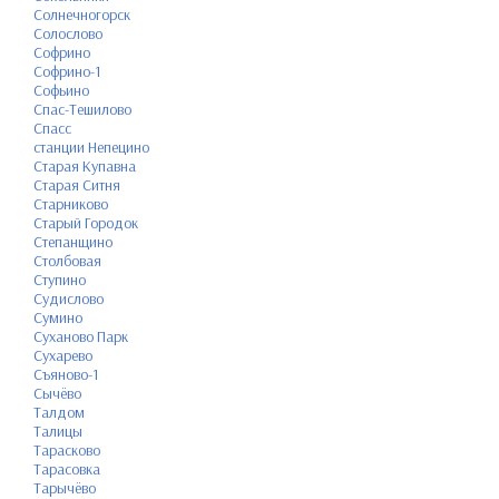
Солнечногорск
Солослово
Софрино
Софрино-1
Софьино
Спас-Тешилово
Спасс
станции Непецино
Старая Купавна
Старая Ситня
Старниково
Старый Городок
Степанщино
Столбовая
Ступино
Судислово
Сумино
Суханово Парк
Сухарево
Съяново-1
Сычёво
Талдом
Талицы
Тарасково
Тарасовка
Тарычёво