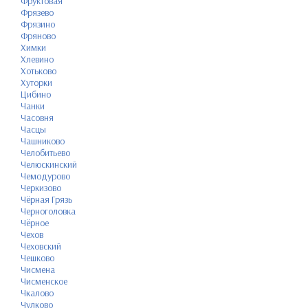
Фруктовая
Фрязево
Фрязино
Фряново
Химки
Хлевино
Хотьково
Хуторки
Цибино
Чанки
Часовня
Часцы
Чашниково
Челобитьево
Челюскинский
Чемодурово
Черкизово
Чёрная Грязь
Черноголовка
Чёрное
Чехов
Чеховский
Чешково
Чисмена
Чисменское
Чкалово
Чулково