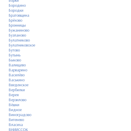
Борки
Бородино
Бородки
Братовщина
Брёхово
Бронницы
Бужаниново
Бузланово
Булатниково
Булатниковское
Бутово
Бутынь
Быково
Валищево
Варварино
Василёво
Васькино
Введенское
Вербилки
Верея
Верзилово
Вёшки
Видное
Виноградово
Витенево
Власиха
ВНИИССОК