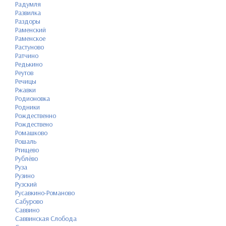
Радумля
Развилка
Раздоры
Раменский
Раменское
Растуново
Ратчино
Редькино
Реутов
Речицы
Ржавки
Родионовка
Родники
Рождественно
Рождествено
Ромашково
Рошаль
Ртищево
Рублёво
Руза
Рузино
Рузский
Русавкино-Романово
Сабурово
Саввино
Саввинская Слобода