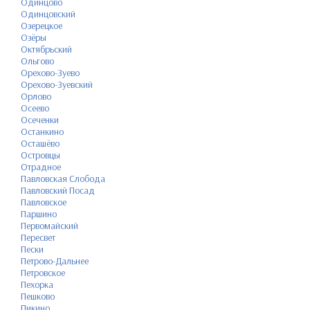
Одинцово
Одинцовский
Озерецкое
Озёры
Октябрьский
Ольгово
Орехово-Зуево
Орехово-Зуевский
Орлово
Осеево
Осеченки
Останкино
Осташёво
Островцы
Отрадное
Павловская Слобода
Павловский Посад
Павловское
Паршино
Первомайский
Пересвет
Пески
Петрово-Дальнее
Петровское
Пехорка
Пешково
Пикино