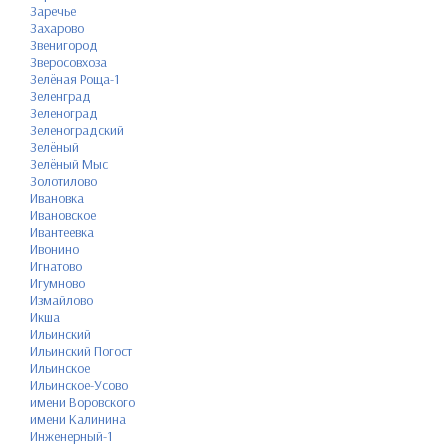
Заречье
Захарово
Звенигород
Зверосовхоза
Зелёная Роща-1
Зеленград
Зеленоград
Зеленоградский
Зелёный
Зелёный Мыс
Золотилово
Ивановка
Ивановское
Ивантеевка
Ивонино
Игнатово
Игумново
Измайлово
Икша
Ильинский
Ильинский Погост
Ильинское
Ильинское-Усово
имени Воровского
имени Калинина
Инженерный-1