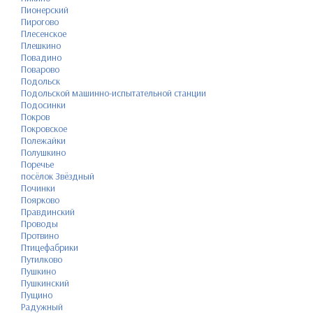
Пионерский
Пирогово
Плесенское
Плешкино
Повадино
Поварово
Подольск
Подольской машинно-испытательной станции
Подосинки
Покров
Покровское
Полежайки
Полушкино
Поречье
посёлок Звёздный
Починки
Поярково
Правдинский
Проводы
Протвино
Птицефабрики
Путилково
Пушкино
Пушкинский
Пущино
Радужный