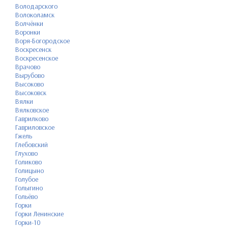
Володарского
Волоколамск
Волчёнки
Воронки
Воря-Богородское
Воскресенск
Воскресенское
Врачово
Вырубово
Высоково
Высоковск
Вялки
Вялковское
Гаврилково
Гавриловское
Гжель
Глебовский
Глухово
Голиково
Голицыно
Голубое
Голыгино
Гольёво
Горки
Горки Ленинские
Горки-10