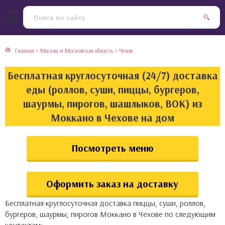
тская кухня
раки
Главная
»
Москва и Московская область
»
Чехов
инская кухня
ды
Бесплатная круглосуточная (24/7) доставка
йская кухня
ны
еды (роллов, суши, пиццы, бургеров,
шаурмы, пирогов, шашлыков, ВОК) из
кская кухня
чики
Моккано в Чехове на дом
ская кухня
чка, булочки
Посмотреть меню
ерты
Оформить заказ на доставку
епродукты
Бесплатная круглосуточная доставка пиццы, суши, роллов,
та
бургеров, шаурмы, пирогов Моккано в Чехове по следующим