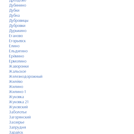
Дроздово
Дубинино
Дубки
Дубна
Дубровицы
Дубровки
Дурыкино
Еганово
Егорьевск
Елино
Ельдигино
Ерёмино
Ермолино
Жаворонки
Жальское
Железнодорожный
Жилёво
Жилино
Жилино-1
Жуковка
Жуковка 21
Жуковский
Заболотье
Загорянский
Заозерье
Запрудня
Зарайск