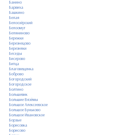
Банино
Барвиха
Башкино
Белая
Белоозёрский
Белоомут
Беляниново
Бережки
Березнецово
Березняки
Беседы
Бисерово
Битца
Благовещенка
Боброво
Богородский
Богородское
Болтино
Большевик
Большие Вязёмы
Большое Алексеевское
Большое Буньково
Большое Ивановское
Борзые
Борисовка
Борисово