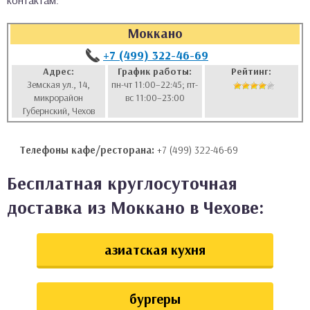
контактам:
аты
Моккано
ки
+7 (499) 322-46-69
Адрес:
График работы:
Рейтинг:
Земская ул., 14,
пн-чт 11:00–22:45; пт-
апури
микрорайон
вс 11:00–23:00
Губернский, Чехов
Телефоны кафе/ресторана:
+7 (499) 322-46-69
Бесплатная круглосуточная
доставка из Моккано в Чехове:
азиатская кухня
бургеры