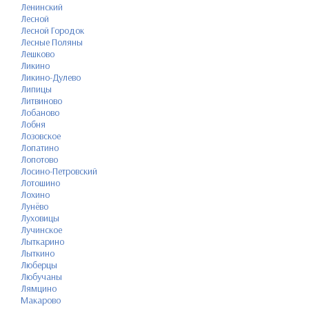
Ленинский
Лесной
Лесной Городок
Лесные Поляны
Лешково
Ликино
Ликино-Дулево
Липицы
Литвиново
Лобаново
Лобня
Лозовское
Лопатино
Лопотово
Лосино-Петровский
Лотошино
Лохино
Лунёво
Луховицы
Лучинское
Лыткарино
Лыткино
Люберцы
Любучаны
Лямцино
Макарово