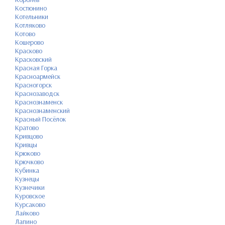
Костюнино
Котельники
Котляково
Котово
Кошерово
Красково
Красковский
Красная Горка
Красноармейск
Красногорск
Краснозаводск
Краснознаменск
Краснознаменский
Красный Посёлок
Кратово
Кривцово
Кривцы
Крюково
Крючково
Кубинка
Кузнецы
Кузнечики
Куровское
Курсаково
Лайково
Лапино