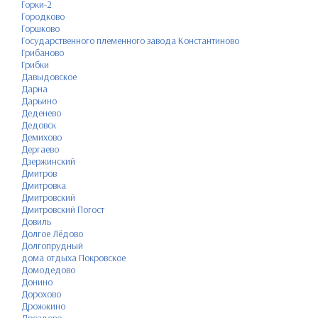
Горки-2
Городково
Горшково
Государственного племенного завода Константиново
Грибаново
Грибки
Давыдовское
Дарна
Дарьино
Деденево
Дедовск
Демихово
Дергаево
Дзержинский
Дмитров
Дмитровка
Дмитровский
Дмитровский Погост
Довиль
Долгое Лёдово
Долгопрудный
дома отдыха Покровское
Домодедово
Донино
Дорохово
Дрожжино