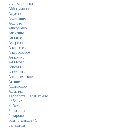
2-я Смирновка
Аббакумово
Адуево
Аксиньино
Акулово
Алабушево
Алексино
Алпатьево
Амерево
Андреевка
Андреевское
Анискино
Аничково
Апаринки
Апрелевка
Архангельское
Атепцево
Афанасово
Ашукино
аэропорта Шереметьево
Бабаиха
Бабкино
Бавыкино
Базарово
базы отдыха ВТО
Балашиха