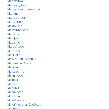
Малаховка
Малая Дубна
Маленькая Шотландия
Малино
Малые Вязёмы
Малышево
Мамоново
Мартемьяново
Марусино
Марфино
Марьино
Матвейково
Матчино
Машково
Мебельной Фабрики
Медвежьи Озёра
Мелоди
Мендюкино
Мечниково
Мещерино
Мильково
Мирный
Мисайлово
Митькино
Михайловка
Михайловская Слобода
Михнево