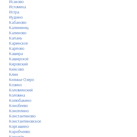
Исаково
Истомиха
Истра
Иудино
Кабаново
Калининец
Калиново
Капань
Каринское
Карпово
Кашира
Каширское
Кировский
Киясово
Клин
Княжье Озеро
Козино
Коломенский
Коломна
Колюбакино
Конобеево
Коноплино
Константиново
Константиновское
Коргашино
Коробчеево
Королёв