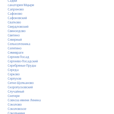
Садки
санатория Мцыри
Сапроново
Сафоново
Сафоновский
Сватково
Свердловский
Свиноедово
Свитино
Северный
Сельхозтехника
Селятино
Семивраги
Сергиев Посад
Сергиево-Посадский
Серебряные Пруды
Середа
Серково
Серпухов
Ситне-Щелканово
Скоропусковский
Случайный
Снегири
Совхоза имени Ленина
Соколово
Соколовское
Сокольники