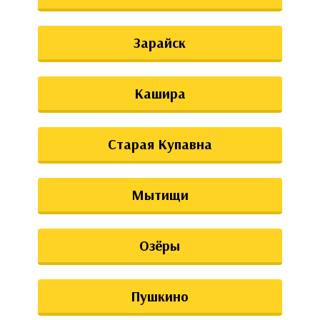
аты
Зарайск
ки
апури
Кашира
Старая Купавна
Мытищи
Озёры
Пушкино