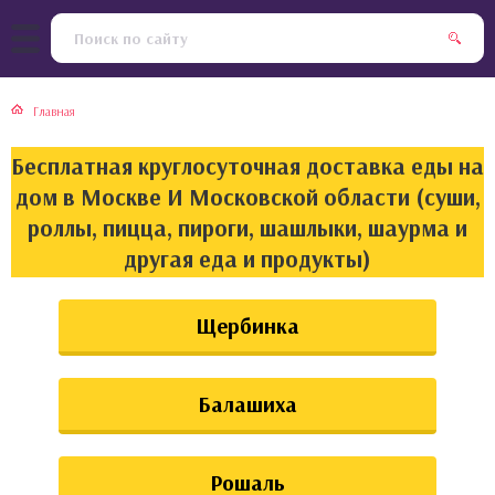
тская кухня
раки
Главная
инская кухня
ды
Бесплатная круглосуточная доставка еды на
йская кухня
ны
дом в Москве И Московской области (суши,
роллы, пицца, пироги, шашлыки, шаурма и
кская кухня
чики
другая еда и продукты)
ская кухня
чка, булочки
Щербинка
ерты
Балашиха
епродукты
та
Рошаль