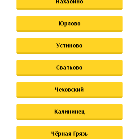
Нахабино
Юрлово
Устиново
Сватково
Чеховский
Калининец
Чёрная Грязь