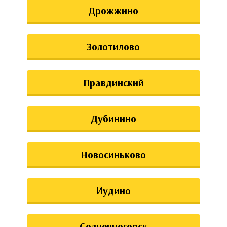
Дрожжино
Золотилово
Правдинский
Дубинино
Новосиньково
Иудино
Солнечногорск