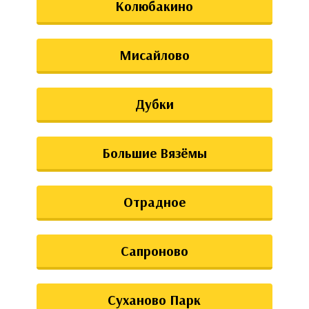
Колюбакино
Мисайлово
Дубки
Большие Вязёмы
Отрадное
Сапроново
Суханово Парк