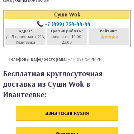
следующим контактам:
аты
Суши Wok
ки
+7 (499) 754-44-44
Адрес:
График работы:
Рейтинг:
ул. Дзержинского, 21А,
ежедневно, 10:00–
апури
Ивантеевка
23:00
Телефоны кафе/ресторана:
+7 (499) 754-44-44
Бесплатная круглосуточная
доставка из Суши Wok в
Ивантеевке:
азиатская кухня
бургеры