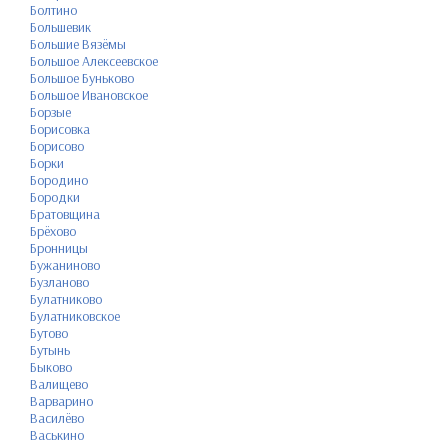
Болтино
Большевик
Большие Вязёмы
Большое Алексеевское
Большое Буньково
Большое Ивановское
Борзые
Борисовка
Борисово
Борки
Бородино
Бородки
Братовщина
Брёхово
Бронницы
Бужаниново
Бузланово
Булатниково
Булатниковское
Бутово
Бутынь
Быково
Валищево
Варварино
Василёво
Васькино