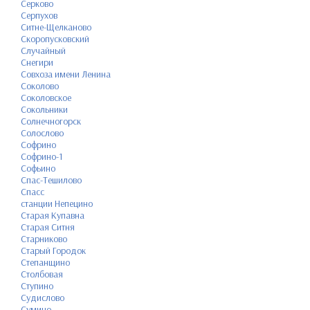
Серково
Серпухов
Ситне-Щелканово
Скоропусковский
Случайный
Снегири
Совхоза имени Ленина
Соколово
Соколовское
Сокольники
Солнечногорск
Солослово
Софрино
Софрино-1
Софьино
Спас-Тешилово
Спасс
станции Непецино
Старая Купавна
Старая Ситня
Старниково
Старый Городок
Степанщино
Столбовая
Ступино
Судислово
Сумино