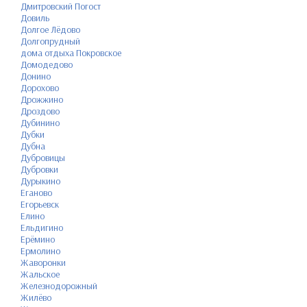
Дмитровский Погост
Довиль
Долгое Лёдово
Долгопрудный
дома отдыха Покровское
Домодедово
Донино
Дорохово
Дрожжино
Дроздово
Дубинино
Дубки
Дубна
Дубровицы
Дубровки
Дурыкино
Еганово
Егорьевск
Елино
Ельдигино
Ерёмино
Ермолино
Жаворонки
Жальское
Железнодорожный
Жилёво