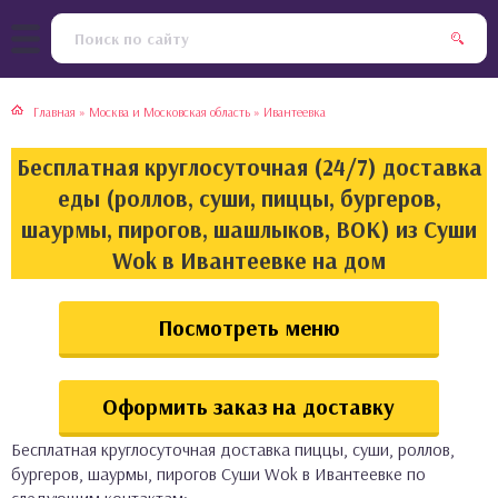
тская кухня
раки
Главная
»
Москва и Московская область
»
Ивантеевка
инская кухня
ды
Бесплатная круглосуточная (24/7) доставка
йская кухня
ны
еды (роллов, суши, пиццы, бургеров,
шаурмы, пирогов, шашлыков, ВОК) из Суши
кская кухня
чики
Wok в Ивантеевке на дом
ская кухня
чка, булочки
Посмотреть меню
ерты
Оформить заказ на доставку
епродукты
Бесплатная круглосуточная доставка пиццы, суши, роллов,
та
бургеров, шаурмы, пирогов Суши Wok в Ивантеевке по