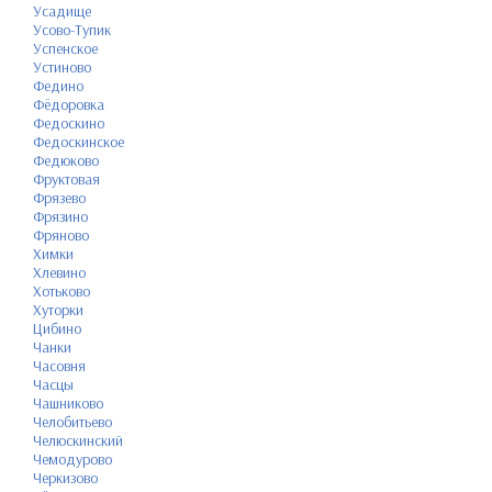
Усадище
Усово-Тупик
Успенское
Устиново
Федино
Фёдоровка
Федоскино
Федоскинское
Федюково
Фруктовая
Фрязево
Фрязино
Фряново
Химки
Хлевино
Хотьково
Хуторки
Цибино
Чанки
Часовня
Часцы
Чашниково
Челобитьево
Челюскинский
Чемодурово
Черкизово