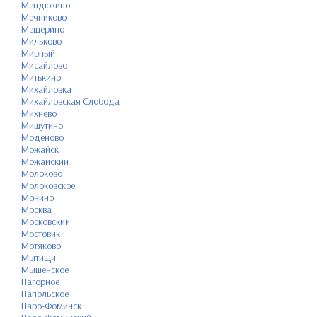
Мендюкино
Мечниково
Мещерино
Мильково
Мирный
Мисайлово
Митькино
Михайловка
Михайловская Слобода
Михнево
Мишутино
Моденово
Можайск
Можайский
Молоково
Молоковское
Монино
Москва
Московский
Мостовик
Мотяково
Мытищи
Мышенское
Нагорное
Напольское
Наро-Фоминск