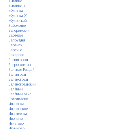
Жилино
Жилино-1
Жуковка
Жуковка 21
Жуковский
Заболотье
Загорянский
Заозерье
Запрудня
Зарайск
Заречье
Захарово
Звенигород
Зверосовхоза
Зелёная Роща-1
Зеленград
Зеленоград
Зеленоградский
Зелёный
Зелёный Мыс
Золотилово
Ивановка
Ивановское
Ивантеевка
Ивонино
Игнатово
Игумново