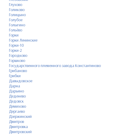
Глухово
Голиково
Голицыно
Голубое
Голыгино
Гольёво
Горки
Горки Ленинские
Горки-10
Горки-2
Городково
Горшково
Государственного племенного завода Константиново
Грибаново
Грибки
Давыдовское
Дарна
Дарьино
Деденево
Дедовск
Демихово
Дергаево
Дзержинский
Дмитров
Дмитровка
Дмитровский