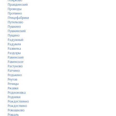
Поярково
Правдинский
Проводы
Протвино
Птицефабрики
Путилково
Пушкино
Пушкинский
Пущино
Радужный
Радумля
Развилка
Раздоры
Раменский
Раменское
Растуново
Ратчино
Редькино
Реутов
Речицы
Ржавки
Родионовка
Родники
Рождественно
Рождествено
Ромашково
Рошаль