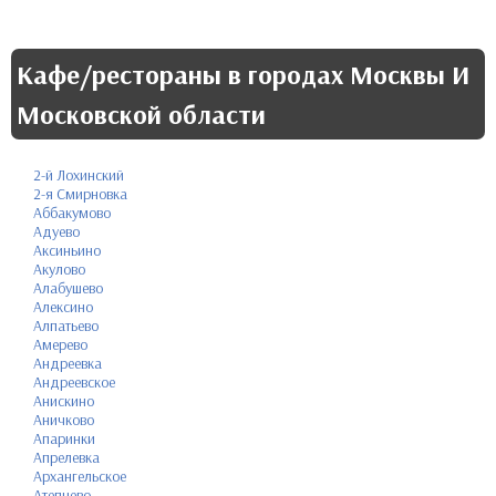
Кафе/рестораны в городах Москвы И
Московской области
2-й Лохинский
2-я Смирновка
Аббакумово
Адуево
Аксиньино
Акулово
Алабушево
Алексино
Алпатьево
Амерево
Андреевка
Андреевское
Анискино
Аничково
Апаринки
Апрелевка
Архангельское
Атепцево