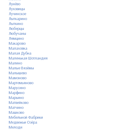
Лунёво
Луховицы
Лучинское
Лыткарино
Лыткино
Люберцы
Любучаны
Лямцино
Макарово
Малаховка
Малая Дубна
Маленькая Шотландия
Малино
Малые Вязёмы
Малышево
Мамоново
Мартемьяново
Марусино
Марфино
Марьино
Матвейково
Матчино
Машково
Мебельной Фабрики
Медвежьи Озёра
Мелоди