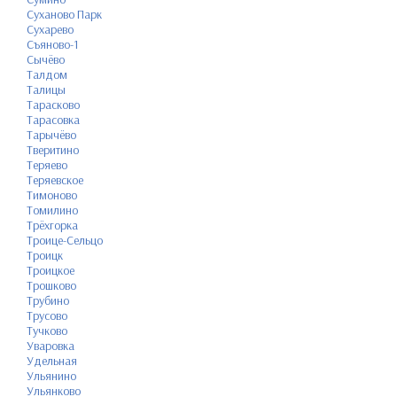
Суханово Парк
Сухарево
Съяново-1
Сычёво
Талдом
Талицы
Тарасково
Тарасовка
Тарычёво
Тверитино
Теряево
Теряевское
Тимоново
Томилино
Трёхгорка
Троице-Сельцо
Троицк
Троицкое
Трошково
Трубино
Трусово
Тучково
Уваровка
Удельная
Ульянино
Ульянково