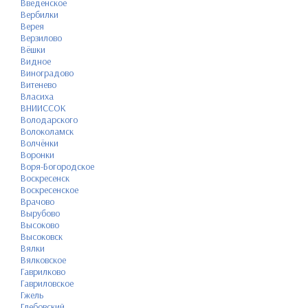
Введенское
Вербилки
Верея
Верзилово
Вёшки
Видное
Виноградово
Витенево
Власиха
ВНИИССОК
Володарского
Волоколамск
Волчёнки
Воронки
Воря-Богородское
Воскресенск
Воскресенское
Врачово
Вырубово
Высоково
Высоковск
Вялки
Вялковское
Гаврилково
Гавриловское
Гжель
Глебовский