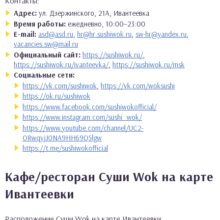
Контакты:
Адрес:
ул. Дзержинского, 21А, Ивантеевка
Время работы:
ежедневно, 10:00–23:00
E-mail:
asd@asd.ru
,
hr@hr.sushiwok.ru
,
sw-hr@yandex.ru
,
vacancies.sw@mail.ru
Официальный сайт:
https://sushiwok.ru/
,
https://sushiwok.ru/ivanteevka/
,
https://sushiwok.ru/msk
Социальные сети:
https://vk.com/sushiwok
,
https://vk.com/woksushi
https://ok.ru/sushiwok
https://www.facebook.com/sushiwokofficial/
https://www.instagram.com/sushi_wok/
https://www.youtube.com/channel/UC2-
ORwqyjJ0NA9HH69Q5lgw
https://t.me/sushiwokofficial
Кафе/ресторан Суши Wok на карте
Ивантеевки
Расположение Суши Wok на карте Ивантеевки