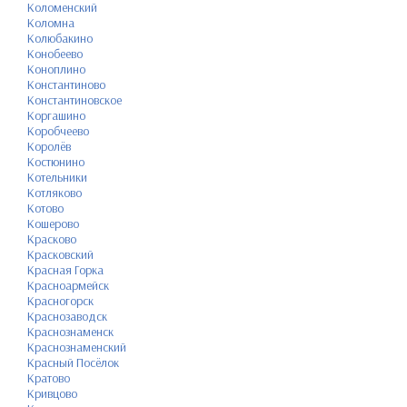
Коломенский
Коломна
Колюбакино
Конобеево
Коноплино
Константиново
Константиновское
Коргашино
Коробчеево
Королёв
Костюнино
Котельники
Котляково
Котово
Кошерово
Красково
Красковский
Красная Горка
Красноармейск
Красногорск
Краснозаводск
Краснознаменск
Краснознаменский
Красный Посёлок
Кратово
Кривцово