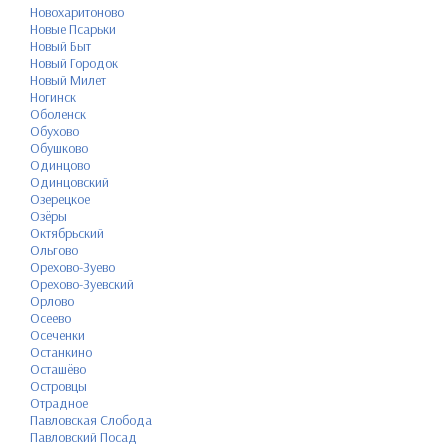
Новохаритоново
Новые Псарьки
Новый Быт
Новый Городок
Новый Милет
Ногинск
Оболенск
Обухово
Обушково
Одинцово
Одинцовский
Озерецкое
Озёры
Октябрьский
Ольгово
Орехово-Зуево
Орехово-Зуевский
Орлово
Осеево
Осеченки
Останкино
Осташёво
Островцы
Отрадное
Павловская Слобода
Павловский Посад