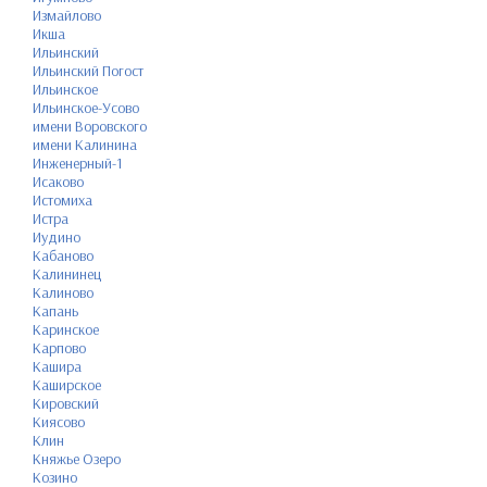
Измайлово
Икша
Ильинский
Ильинский Погост
Ильинское
Ильинское-Усово
имени Воровского
имени Калинина
Инженерный-1
Исаково
Истомиха
Истра
Иудино
Кабаново
Калининец
Калиново
Капань
Каринское
Карпово
Кашира
Каширское
Кировский
Киясово
Клин
Княжье Озеро
Козино