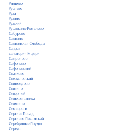
Ртищево
Рублёво
Руза
Рузино
Рузский
Русавкино-Романово
Сабурово
Саввино
Саввинская Слобода
Садки
санатория Мцыри
Сапроново
Сафоново
Сафоновский
Сватково
Свердловский
Свиноедово
Свитино
Северный
Сельхозтехника
Селятино
Семивраги
Сергиев Посад
Сергиево-Посадский
Серебряные Пруды
Середа