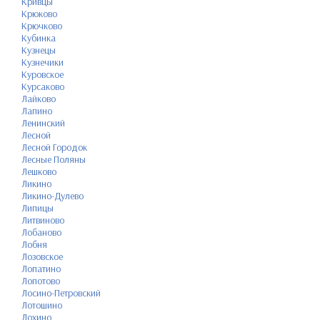
Кривцы
Крюково
Крючково
Кубинка
Кузнецы
Кузнечики
Куровское
Курсаково
Лайково
Лапино
Ленинский
Лесной
Лесной Городок
Лесные Поляны
Лешково
Ликино
Ликино-Дулево
Липицы
Литвиново
Лобаново
Лобня
Лозовское
Лопатино
Лопотово
Лосино-Петровский
Лотошино
Лохино