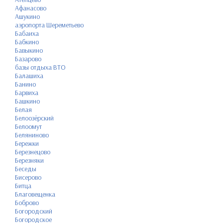
Афанасово
Ашукино
аэропорта Шереметьево
Бабаиха
Бабкино
Бавыкино
Базарово
базы отдыха ВТО
Балашиха
Банино
Барвиха
Башкино
Белая
Белоозёрский
Белоомут
Беляниново
Бережки
Березнецово
Березняки
Беседы
Бисерово
Битца
Благовещенка
Боброво
Богородский
Богородское