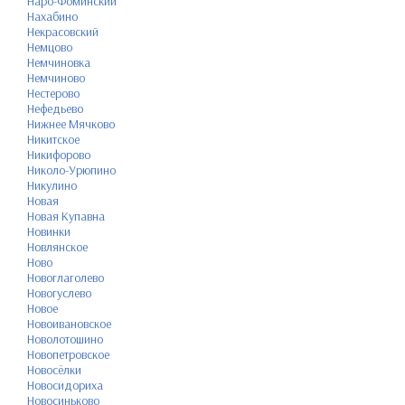
Наро-Фоминский
Нахабино
Некрасовский
Немцово
Немчиновка
Немчиново
Нестерово
Нефедьево
Нижнее Мячково
Никитское
Никифорово
Николо-Урюпино
Никулино
Новая
Новая Купавна
Новинки
Новлянское
Ново
Новоглаголево
Новогуслево
Новое
Новоивановское
Новолотошино
Новопетровское
Новосёлки
Новосидориха
Новосиньково