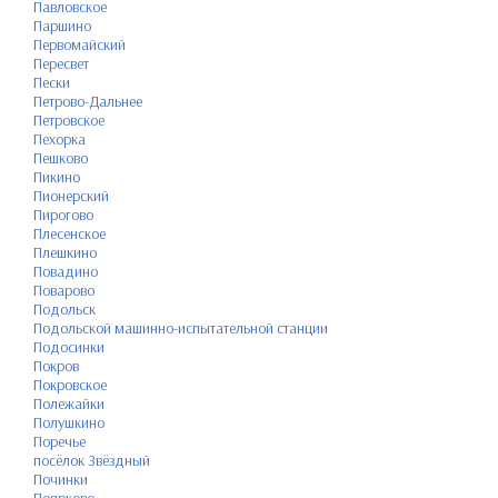
Павловское
Паршино
Первомайский
Пересвет
Пески
Петрово-Дальнее
Петровское
Пехорка
Пешково
Пикино
Пионерский
Пирогово
Плесенское
Плешкино
Повадино
Поварово
Подольск
Подольской машинно-испытательной станции
Подосинки
Покров
Покровское
Полежайки
Полушкино
Поречье
посёлок Звёздный
Починки