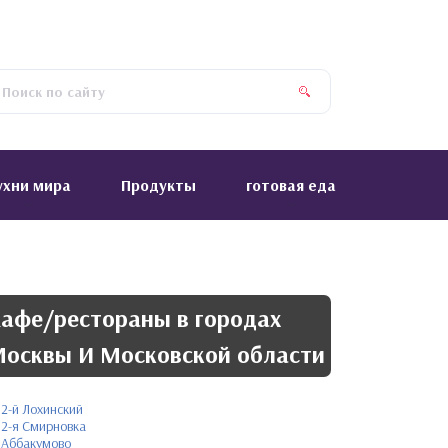
ухни мира
Продукты
готовая еда
афе/рестораны в городах
осквы И Московской области
2-й Лохинский
2-я Смирновка
Аббакумово