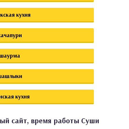
екская кухня
хачапури
шаурма
шашлыки
нская кухня
ный сайт, время работы Суши