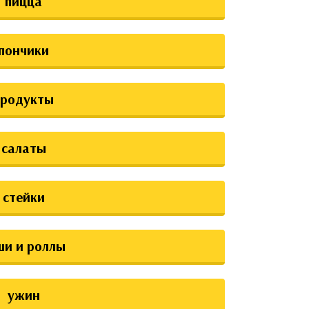
пицца
пончики
продукты
салаты
стейки
ши и роллы
ужин