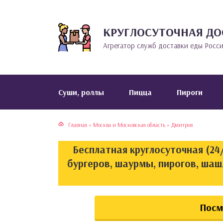
КРУГЛОСУТОЧНАЯ ДО
тская кухня
раки
Агрегатор служб доставки еды Росс
инская кухня
ды
йская кухня
ны
Cуши, роллы
Пицца
Пироги
кская кухня
чики
Главная
»
Москва и Московская область
»
Дмитров
ская кухня
чка, булочки
Бесплатная круглосуточная (24/
ерты
бургеров, шаурмы, пирогов, шаш
епродукты
Посм
та