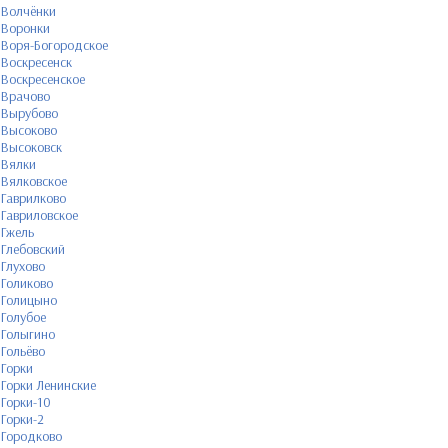
Волчёнки
Воронки
Воря-Богородское
Воскресенск
Воскресенское
Врачово
Вырубово
Высоково
Высоковск
Вялки
Вялковское
Гаврилково
Гавриловское
Гжель
Глебовский
Глухово
Голиково
Голицыно
Голубое
Голыгино
Гольёво
Горки
Горки Ленинские
Горки-10
Горки-2
Городково