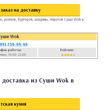
заказ на доставку
и, роллов, бургеров, шаурмы, пирогов Суши Wok в
Суши Wok
499) 754-44-44
афик работы:
Рейтинг:
евно, 10:00–23:00
4
 доставка из Суши Wok в
тская кухня