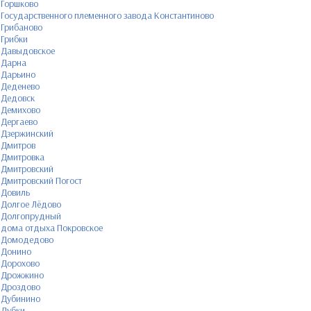
Горшково
Государственного племенного завода Константиново
Грибаново
Грибки
Давыдовское
Дарна
Дарьино
Деденево
Дедовск
Демихово
Дергаево
Дзержинский
Дмитров
Дмитровка
Дмитровский
Дмитровский Погост
Довиль
Долгое Лёдово
Долгопрудный
дома отдыха Покровское
Домодедово
Донино
Дорохово
Дрожжино
Дроздово
Дубинино
Дубки