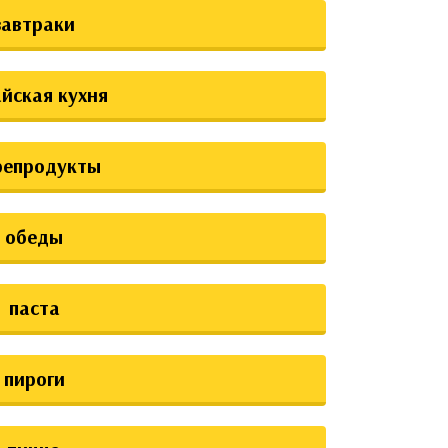
завтраки
йская кухня
репродукты
обеды
паста
пироги