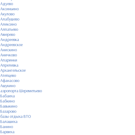
Адуево
Аксиньино
Акулово
Алабушево
Алексино
Алпатьево
Амерево
Андреевка
Андреевское
Анискино
Аничково
Апаринки
Апрелевка
Архангельское
Атепцево
Афанасово
Ашукино
аэропорта Шереметьево
Бабаиха
Бабкино
Бавыкино
Базарово
базы отдыха ВТО
Балашиха
Банино
Барвиха