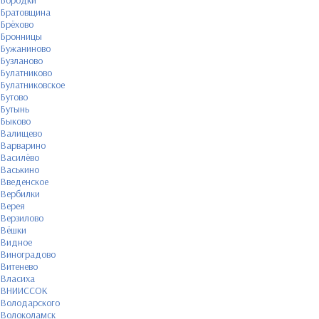
Бородки
Братовщина
Брёхово
Бронницы
Бужаниново
Бузланово
Булатниково
Булатниковское
Бутово
Бутынь
Быково
Валищево
Варварино
Василёво
Васькино
Введенское
Вербилки
Верея
Верзилово
Вёшки
Видное
Виноградово
Витенево
Власиха
ВНИИССОК
Володарского
Волоколамск