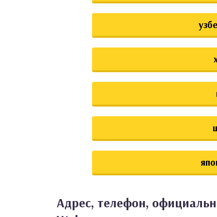
узб
япо
Адрес, телефон, официаль