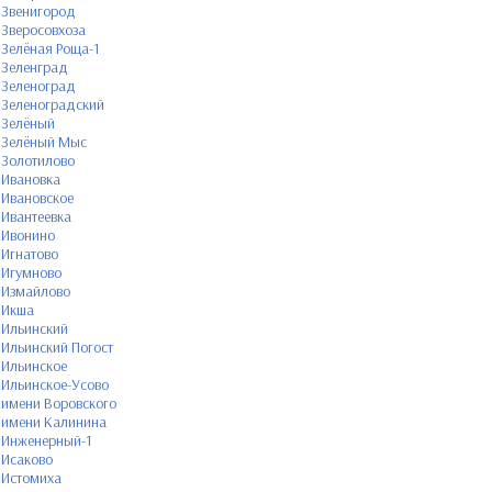
Звенигород
Зверосовхоза
Зелёная Роща-1
Зеленград
Зеленоград
Зеленоградский
Зелёный
Зелёный Мыс
Золотилово
Ивановка
Ивановское
Ивантеевка
Ивонино
Игнатово
Игумново
Измайлово
Икша
Ильинский
Ильинский Погост
Ильинское
Ильинское-Усово
имени Воровского
имени Калинина
Инженерный-1
Исаково
Истомиха