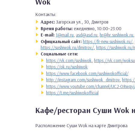
Wok
Контакты:
Адрес:
Загорская ул., 30, Дмитров
Время работы:
ежедневно, 10:00–23:00
E-mail:
1@mail.ru
,
asd@asd.ru
,
hr@hr.sushiwok.ru
Официальный сайт:
https://fr-new.sushiwok.ru/
,
https://sushiwok.ru/dmitrov/
,
https://sushiwok.ru/
Социальные сети:
https://vk.com/sushiwok
,
https://vk.com/woksu
https://ok.ru/sushiwok
https://www.facebook.com/sushiwokofficial/
http://instagram.com/sushiwok_dmitrov
,
https:
https://www.youtube.com/channel/UC2-ORwq
https://t.me/sushiwokofficial
Кафе/ресторан Суши Wok н
Расположение Суши Wok на карте Дмитрова