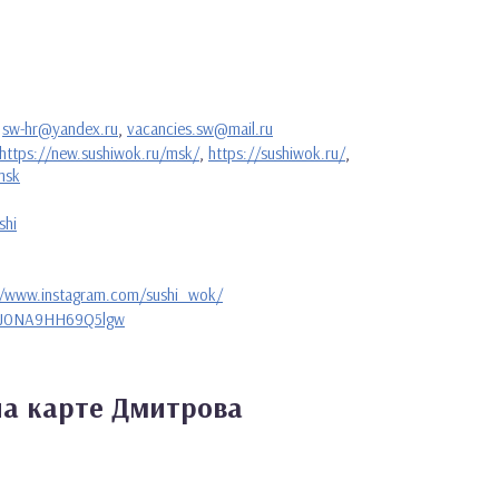
,
sw-hr@yandex.ru
,
vacancies.sw@mail.ru
https://new.sushiwok.ru/msk/
,
https://sushiwok.ru/
,
msk
shi
//www.instagram.com/sushi_wok/
yjJ0NA9HH69Q5lgw
а карте Дмитрова