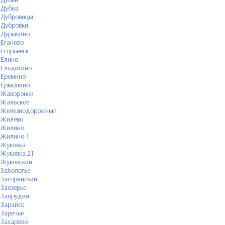
Дубна
Дубровицы
Дубровки
Дурыкино
Еганово
Егорьевск
Елино
Ельдигино
Ерёмино
Ермолино
Жаворонки
Жальское
Железнодорожный
Жилёво
Жилино
Жилино-1
Жуковка
Жуковка 21
Жуковский
Заболотье
Загорянский
Заозерье
Запрудня
Зарайск
Заречье
Захарово