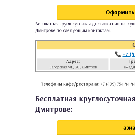
аты
Оформить 
ки
Бесплатная круглосуточная доставка пиццы, суш
Дмитрове по следующим контактам:
апури
+7 (
Адрес:
Гр
Загорская ул., 30, Дмитров
ежедн
Телефоны кафе/ресторана:
+7 (499) 754-44-4
Бесплатная круглосуточная
Дмитрове:
азиа