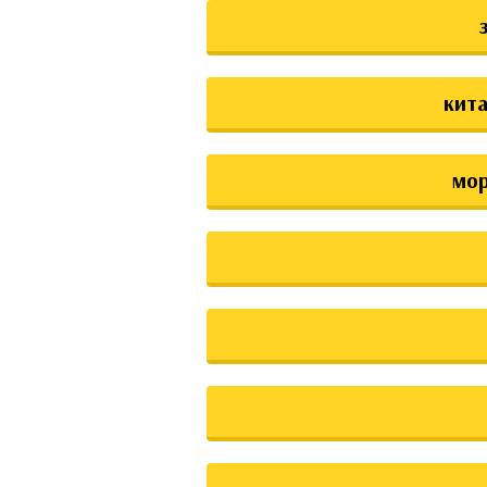
кита
мо