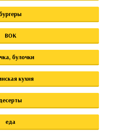
бургеры
ВОК
чка, булочки
инская кухня
десерты
еда