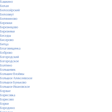
Башкино
Белая
Белоозёрский
Белоомут
Беляниново
Бережки
Березнецово
Березняки
Беседы
Бисерово
Битца
Благовещенка
Боброво
Богородский
Богородское
Болтино
Большевик
Большие Вязёмы
Большое Алексеевское
Большое Буньково
Большое Ивановское
Борзые
Борисовка
Борисово
Борки
Бородино