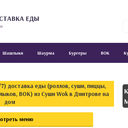
СТАВКА ЕДЫ
ии
Шашлыки
Шаурма
Бургеры
ВОК
К
7) доставка еды (роллов, суши, пиццы,
К
лыков, ВОК) из Суши Wok в Дмитрове на
М
дом
отреть меню