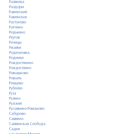
Развилка
Раздоры
Раменский
Раменское
Растуново
Ратчино
Редькино
Реутов
Речицы
Ржавки
Родионовка
Родники
Рождественно
Рождествено
Ромашково
Рошаль
Ртищево
Рублёво
Руза
Рузино
Рузский
Русавкино-Романово
Сабурово
Саввино
Саввинская Слобода
Садки
санатория Мцыри