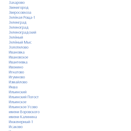
Захарово
Звенигород
Зверосовхоза
Зелёная Роща-1
Зеленград
Зеленоград
Зеленоградский
Зелёный
Зелёный Мыс
Золотилово
Ивановка
Ивановское
Ивантеевка
Ивонино
Игнатово
Игумново
Измайлово
Икша
Ильинский
Ильинский Погост
Ильинское
Ильинское-Усово
имени Воровского
имени Калинина
Инженерный-1
Исаково