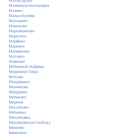
Малая Дубна
Маленькая Шотландия
Малино
Малые Вязёмы
Малышево
Мамоново
Мартемьяново
Марусино
Марфино
Марьино
Матвейково
Матчино
Машково
Мебельной Фабрики
Медвежьи Озёра
Мелоди
Мендюкино
Мечниково
Мещерино
Мильково
Мирный
Мисайлово
Митькино
Михайловка
Михайловская Слобода
Михнево
Мишутино