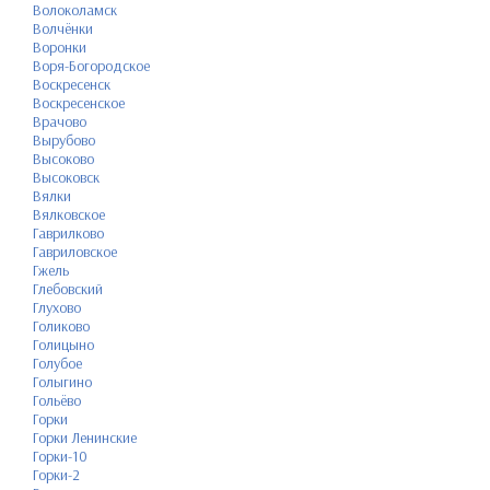
Волоколамск
Волчёнки
Воронки
Воря-Богородское
Воскресенск
Воскресенское
Врачово
Вырубово
Высоково
Высоковск
Вялки
Вялковское
Гаврилково
Гавриловское
Гжель
Глебовский
Глухово
Голиково
Голицыно
Голубое
Голыгино
Гольёво
Горки
Горки Ленинские
Горки-10
Горки-2