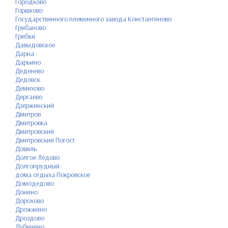
Городково
Горшково
Государственного племенного завода Константиново
Грибаново
Грибки
Давыдовское
Дарна
Дарьино
Деденево
Дедовск
Демихово
Дергаево
Дзержинский
Дмитров
Дмитровка
Дмитровский
Дмитровский Погост
Довиль
Долгое Лёдово
Долгопрудный
дома отдыха Покровское
Домодедово
Донино
Дорохово
Дрожжино
Дроздово
Дубинино