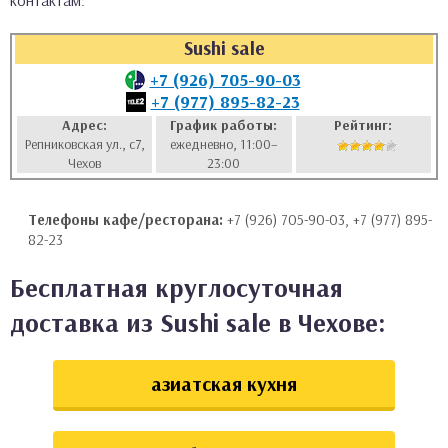
контактам:
аты
Sushi sale
ки
+7 (926) 705-90-03
+7 (977) 895-82-23
апури
Адрес:
График работы:
Рейтинг:
Репниковская ул., с7,
ежедневно, 11:00–
Чехов
23:00
Телефоны кафе/ресторана:
+7 (926) 705-90-03, +7 (977) 895-
82-23
Бесплатная круглосуточная
доставка из Sushi sale в Чехове:
азиатская кухня