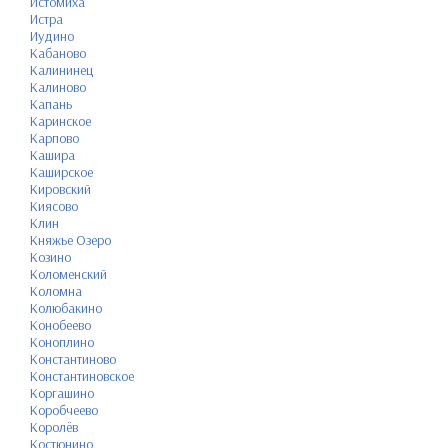
Истомиха
Истра
Иудино
Кабаново
Калининец
Калиново
Капань
Каринское
Карпово
Кашира
Каширское
Кировский
Киясово
Клин
Княжье Озеро
Козино
Коломенский
Коломна
Колюбакино
Конобеево
Коноплино
Константиново
Константиновское
Коргашино
Коробчеево
Королёв
Костюнино