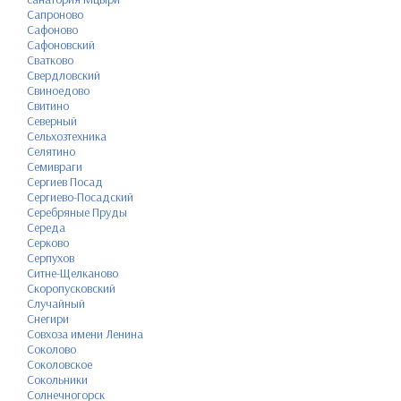
Сапроново
Сафоново
Сафоновский
Сватково
Свердловский
Свиноедово
Свитино
Северный
Сельхозтехника
Селятино
Семивраги
Сергиев Посад
Сергиево-Посадский
Серебряные Пруды
Середа
Серково
Серпухов
Ситне-Щелканово
Скоропусковский
Случайный
Снегири
Совхоза имени Ленина
Соколово
Соколовское
Сокольники
Солнечногорск