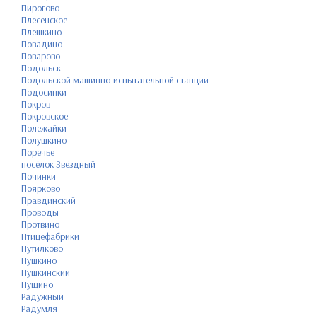
Пирогово
Плесенское
Плешкино
Повадино
Поварово
Подольск
Подольской машинно-испытательной станции
Подосинки
Покров
Покровское
Полежайки
Полушкино
Поречье
посёлок Звёздный
Починки
Поярково
Правдинский
Проводы
Протвино
Птицефабрики
Путилково
Пушкино
Пушкинский
Пущино
Радужный
Радумля