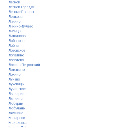
Лесной
Лесной Городок
Лесные Поляны
Лешково
Ликино
Ликино-Дулево
Липицы
Литвиново
Лобаново
Лобня
Лозовское
Лопатино
Лопотово
Лосино-Петровский
Лотошино
Лохино
Лунёво
Луховицы
Лучинское
Лыткарино
Лыткино
Люберцы
Любучаны
Лямцино
Макарово
Малаховка