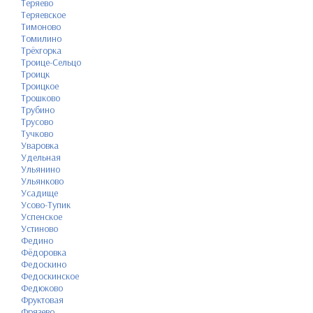
Теряево
Теряевское
Тимоново
Томилино
Трёхгорка
Троице-Сельцо
Троицк
Троицкое
Трошково
Трубино
Трусово
Тучково
Уваровка
Удельная
Ульянино
Ульянково
Усадище
Усово-Тупик
Успенское
Устиново
Федино
Фёдоровка
Федоскино
Федоскинское
Федюково
Фруктовая
Фрязево