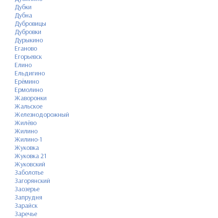
Дубки
Дубна
Дубровицы
Дубровки
Дурыкино
Еганово
Егорьевск
Елино
Ельдигино
Ерёмино
Ермолино
Жаворонки
Жальское
Железнодорожный
Жилёво
Жилино
Жилино-1
Жуковка
Жуковка 21
Жуковский
Заболотье
Загорянский
Заозерье
Запрудня
Зарайск
Заречье