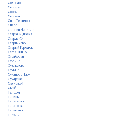
Солослово
Софрино
Софрино-1
Софьино
Спас-Тешилово
Спасс
станции Непецино
Старая Купавна
Старая Ситня
Старниково
Старый Городок
Степанщино
Столбовая
Ступино
Судислово
Сумино
Суханово Парк
Сухарево
Съяново-1
Сычёво
Талдом
Талицы
Тарасково
Тарасовка
Тарычёво
Тверитино