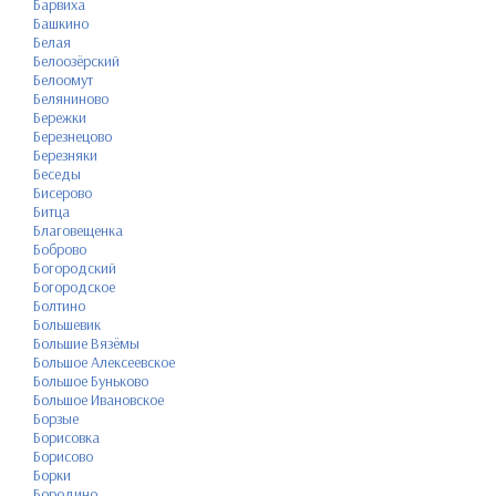
Барвиха
Башкино
Белая
Белоозёрский
Белоомут
Беляниново
Бережки
Березнецово
Березняки
Беседы
Бисерово
Битца
Благовещенка
Боброво
Богородский
Богородское
Болтино
Большевик
Большие Вязёмы
Большое Алексеевское
Большое Буньково
Большое Ивановское
Борзые
Борисовка
Борисово
Борки
Бородино