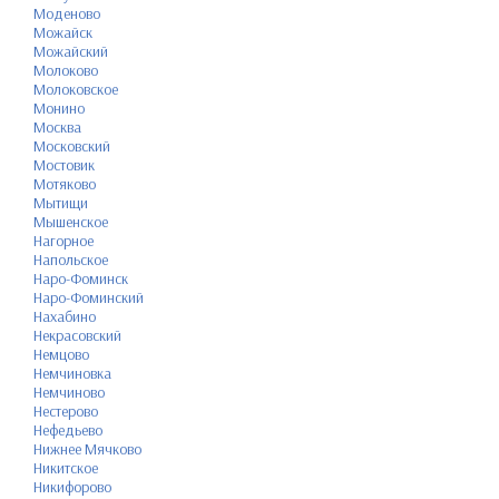
Моденово
Можайск
Можайский
Молоково
Молоковское
Монино
Москва
Московский
Мостовик
Мотяково
Мытищи
Мышенское
Нагорное
Напольское
Наро-Фоминск
Наро-Фоминский
Нахабино
Некрасовский
Немцово
Немчиновка
Немчиново
Нестерово
Нефедьево
Нижнее Мячково
Никитское
Никифорово