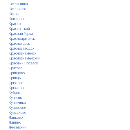
Котельники
Котляково
Котово
Кошерово
Красково
Красковский
Красная Горка
Красноармейск
Красногорск
Краснозаводск
Краснознаменск
Краснознаменский
Красный Посёлок
Кратово
Кривцово
Кривцы
Крюково
Крючково
Кубинка
Кузнецы
Кузнечики
Куровское
Курсаково
Лайково
Лапино
Ленинский