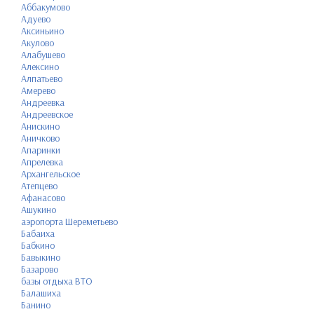
Аббакумово
Адуево
Аксиньино
Акулово
Алабушево
Алексино
Алпатьево
Амерево
Андреевка
Андреевское
Анискино
Аничково
Апаринки
Апрелевка
Архангельское
Атепцево
Афанасово
Ашукино
аэропорта Шереметьево
Бабаиха
Бабкино
Бавыкино
Базарово
базы отдыха ВТО
Балашиха
Банино