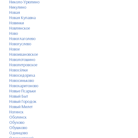
Николо-Урюпино
Никулино
Новая
Новая Купавна
Новинки
Новлянское
Ново
Новоглаголево
Новогуслево
Новое
Новоивановское
Новолотошино
Новопетровское
Новосёлки
Новосидориха
Новосиньково
Новохаритоново
Новые Псарьки
Новый Быт
Новый Городок
Новый Милет
Ногинск
Оболенск
Обухово
Обушково
Одинцово