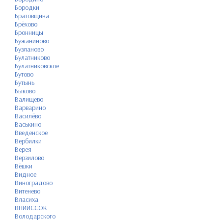
Бородки
Братовщина
Брёхово
Бронницы
Бужаниново
Бузланово
Булатниково
Булатниковское
Бутово
Бутынь
Быково
Валищево
Варварино
Василёво
Васькино
Введенское
Вербилки
Верея
Верзилово
Вёшки
Видное
Виноградово
Витенево
Власиха
ВНИИССОК
Володарского