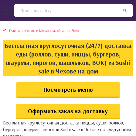
тская кухня
раки
Главная
»
Москва и Московская область
»
Чехов
инская кухня
ды
Бесплатная круглосуточная (24/7) доставка
йская кухня
ны
еды (роллов, суши, пиццы, бургеров,
шаурмы, пирогов, шашлыков, ВОК) из Sushi
кская кухня
чики
sale в Чехове на дом
ская кухня
чка, булочки
Посмотреть меню
ерты
Оформить заказ на доставку
епродукты
Бесплатная круглосуточная доставка пиццы, суши, роллов,
та
бургеров, шаурмы, пирогов Sushi sale в Чехове по следующим