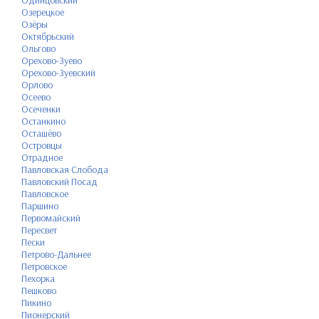
Одинцовский
Озерецкое
Озёры
Октябрьский
Ольгово
Орехово-Зуево
Орехово-Зуевский
Орлово
Осеево
Осеченки
Останкино
Осташёво
Островцы
Отрадное
Павловская Слобода
Павловский Посад
Павловское
Паршино
Первомайский
Пересвет
Пески
Петрово-Дальнее
Петровское
Пехорка
Пешково
Пикино
Пионерский