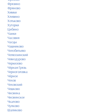
Фрязино
Фряново
Химки
Хлевино
Хотьково
Хуторки
Цибино
Чанки
Часовня
Часцы
Чашниково
Челобитьево
Челюскинский
Чемодурово
Черкизово
Чёрная Грязь
Черноголовка
Чёрное
Чехов
Чеховский
Чешково
Чисмена
Чисменское
Чкалово
Чулково
Шаликово