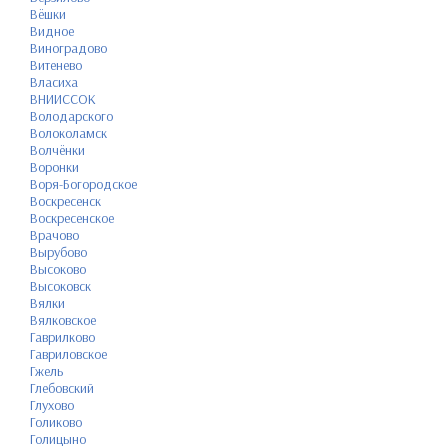
Вёшки
Видное
Виноградово
Витенево
Власиха
ВНИИССОК
Володарского
Волоколамск
Волчёнки
Воронки
Воря-Богородское
Воскресенск
Воскресенское
Врачово
Вырубово
Высоково
Высоковск
Вялки
Вялковское
Гаврилково
Гавриловское
Гжель
Глебовский
Глухово
Голиково
Голицыно