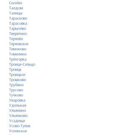
Сычёво
Талдом
Талицы
Тарасково
Тарасовка
Тарычёво
Тверитино
Теряево
Теряевское
Тимоново
Томилино
Трёхгорка
Троице-Сельцо
Троицк
Троицкое
Трошково
Трубино
Трусово
Тучково
Уваровка
Удельная
Ульянино
Ульянково
Усадище
Усово-Тупик
Успенское