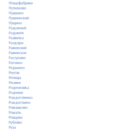
Птицефабрики
Путилково
Пушкино
Пушкинский
Пущино
Радужный
Радумля
Развилка
Раздоры
Раменский
Раменское
Растуново
Ратчино
Редькино
Реутов
Речицы
Ржавки
Родионовка
Родники
Рождественно
Рождествено
Ромашково
Рошаль
Ртищево
Рублёво
Руза