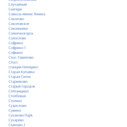
Случайный
Снегири
Совхоза имени Ленина
Соколово
Соколовское
Сокольники
Солнечногорск
Солослово
Софрино
Софрино-1
Софьино
Спас-Тешилово
Спасс
станции Непецино
Старая Купавна
Старая Ситня
Старниково
Старый Городок
Степанщино
Столбовая
Ступино
Судислово
Сумино
Суханово Парк
Сухарево
Съяново-1