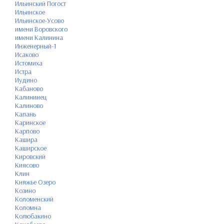
Ильинский Погост
Ильинское
Ильинское-Усово
имени Воровского
имени Калинина
Инженерный-1
Исаково
Истомиха
Истра
Иудино
Кабаново
Калининец
Калиново
Капань
Каринское
Карпово
Кашира
Каширское
Кировский
Киясово
Клин
Княжье Озеро
Козино
Коломенский
Коломна
Колюбакино