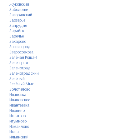
Жуковский
Заболотье
Загорянский
Заозерье
Запрудня
Зарайск
Заречье
Захарово
Звенигород
Зверосовхоза
Зелёная Роща-1
Зеленград
Зеленоград
Зеленоградский
Зелёный
Зелёный Мыс
Золотилово
Ивановка
Ивановское
Ивантеевка
Ивонино
Игнатово
Игумново
Измайлово
Икша
Ильинский