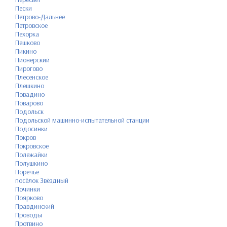
Пески
Петрово-Дальнее
Петровское
Пехорка
Пешково
Пикино
Пионерский
Пирогово
Плесенское
Плешкино
Повадино
Поварово
Подольск
Подольской машинно-испытательной станции
Подосинки
Покров
Покровское
Полежайки
Полушкино
Поречье
посёлок Звёздный
Починки
Поярково
Правдинский
Проводы
Протвино