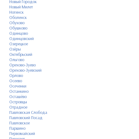
Новый Городок
Новый Милет
Ногинск
Оболенск
Обухово
Обушково
Одинцово
Одинцовский
Озерецкое
Озёры
Октябрьский
Ольгово
Орехово-Зуево
Орехово-Зуевский
Орлово
Осеево
Осеченки
Останкино
Осташёво
Островцы
Отрадное
Павловская Слобода
Павловский Посад
Павловское
Паршино
Первомайский
Пересвет