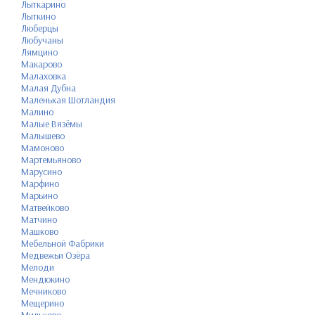
Лыткарино
Лыткино
Люберцы
Любучаны
Лямцино
Макарово
Малаховка
Малая Дубна
Маленькая Шотландия
Малино
Малые Вязёмы
Малышево
Мамоново
Мартемьяново
Марусино
Марфино
Марьино
Матвейково
Матчино
Машково
Мебельной Фабрики
Медвежьи Озёра
Мелоди
Мендюкино
Мечниково
Мещерино