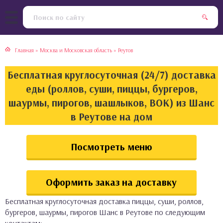
тская кухня
раки
Главная
»
Москва и Московская область
»
Реутов
инская кухня
ды
Бесплатная круглосуточная (24/7) доставка
йская кухня
ны
еды (роллов, суши, пиццы, бургеров,
шаурмы, пирогов, шашлыков, ВОК) из Шанс
кская кухня
чики
в Реутове на дом
ская кухня
чка, булочки
Посмотреть меню
ерты
Оформить заказ на доставку
епродукты
Бесплатная круглосуточная доставка пиццы, суши, роллов,
та
бургеров, шаурмы, пирогов Шанс в Реутове по следующим