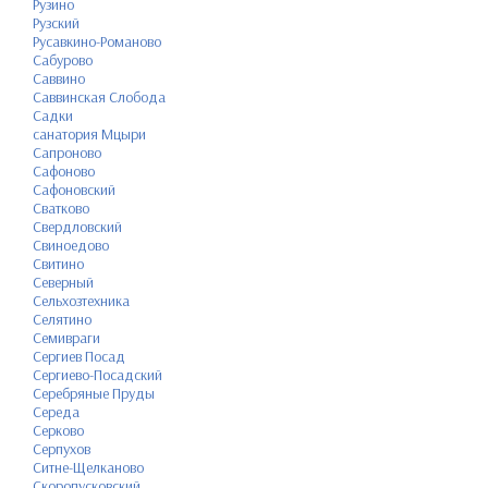
Рузино
Рузский
Русавкино-Романово
Сабурово
Саввино
Саввинская Слобода
Садки
санатория Мцыри
Сапроново
Сафоново
Сафоновский
Сватково
Свердловский
Свиноедово
Свитино
Северный
Сельхозтехника
Селятино
Семивраги
Сергиев Посад
Сергиево-Посадский
Серебряные Пруды
Середа
Серково
Серпухов
Ситне-Щелканово
Скоропусковский