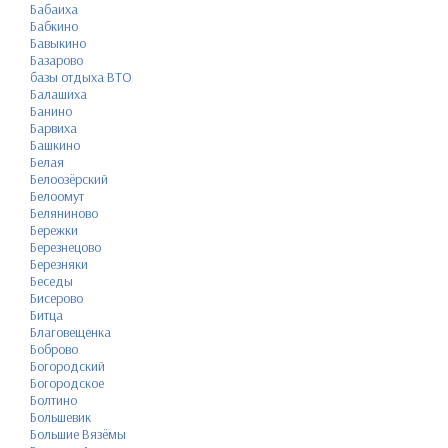
Бабаиха
Бабкино
Бавыкино
Базарово
базы отдыха ВТО
Балашиха
Банино
Барвиха
Башкино
Белая
Белоозёрский
Белоомут
Беляниново
Бережки
Березнецово
Березняки
Беседы
Бисерово
Битца
Благовещенка
Боброво
Богородский
Богородское
Болтино
Большевик
Большие Вязёмы