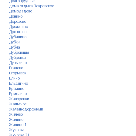
Долгопрудный
дома отдыха Покровское
Домодедово
Донино
Дорохово
Дрожжино
Дроздово
Дубинино
Дубки
Дубна
Дубровицы
Дубровки
Дурыкино
Еганово
Егорьевск
Елино
Ельдигино
Ерёмино
Ермолино
Жаворонки
Жальское
Железнодорожный
Жилёво
Жилино
Жилино-1
Жуковка
Жуковка 21