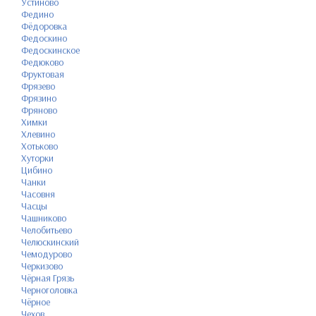
Устиново
Федино
Фёдоровка
Федоскино
Федоскинское
Федюково
Фруктовая
Фрязево
Фрязино
Фряново
Химки
Хлевино
Хотьково
Хуторки
Цибино
Чанки
Часовня
Часцы
Чашниково
Челобитьево
Челюскинский
Чемодурово
Черкизово
Чёрная Грязь
Черноголовка
Чёрное
Чехов