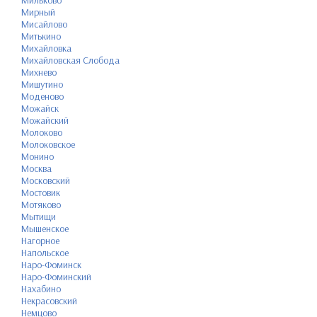
Мильково
Мирный
Мисайлово
Митькино
Михайловка
Михайловская Слобода
Михнево
Мишутино
Моденово
Можайск
Можайский
Молоково
Молоковское
Монино
Москва
Московский
Мостовик
Мотяково
Мытищи
Мышенское
Нагорное
Напольское
Наро-Фоминск
Наро-Фоминский
Нахабино
Некрасовский
Немцово