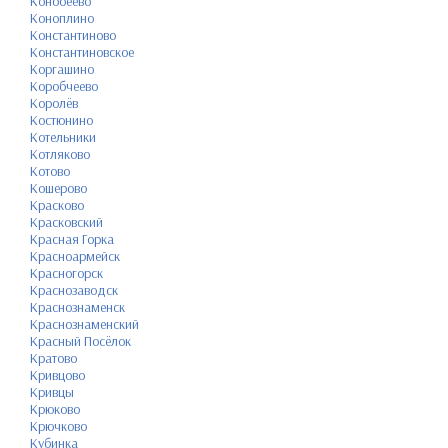
Конобеево
Коноплино
Константиново
Константиновское
Коргашино
Коробчеево
Королёв
Костюнино
Котельники
Котляково
Котово
Кошерово
Красково
Красковский
Красная Горка
Красноармейск
Красногорск
Краснозаводск
Краснознаменск
Краснознаменский
Красный Посёлок
Кратово
Кривцово
Кривцы
Крюково
Крючково
Кубинка