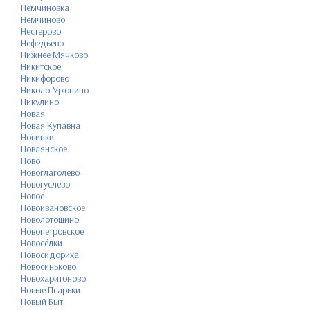
Немчиновка
Немчиново
Нестерово
Нефедьево
Нижнее Мячково
Никитское
Никифорово
Николо-Урюпино
Никулино
Новая
Новая Купавна
Новинки
Новлянское
Ново
Новоглаголево
Новогуслево
Новое
Новоивановское
Новолотошино
Новопетровское
Новосёлки
Новосидориха
Новосиньково
Новохаритоново
Новые Псарьки
Новый Быт