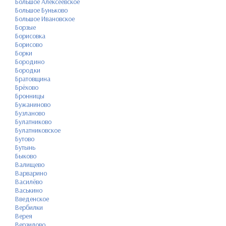
Большое Алексеевское
Большое Буньково
Большое Ивановское
Борзые
Борисовка
Борисово
Борки
Бородино
Бородки
Братовщина
Брёхово
Бронницы
Бужаниново
Бузланово
Булатниково
Булатниковское
Бутово
Бутынь
Быково
Валищево
Варварино
Василёво
Васькино
Введенское
Вербилки
Верея
Верзилово