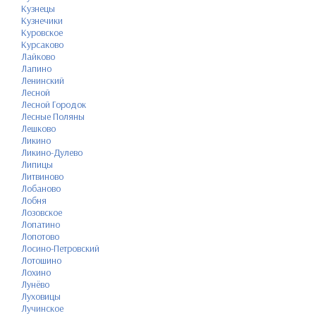
Кузнецы
Кузнечики
Куровское
Курсаково
Лайково
Лапино
Ленинский
Лесной
Лесной Городок
Лесные Поляны
Лешково
Ликино
Ликино-Дулево
Липицы
Литвиново
Лобаново
Лобня
Лозовское
Лопатино
Лопотово
Лосино-Петровский
Лотошино
Лохино
Лунёво
Луховицы
Лучинское