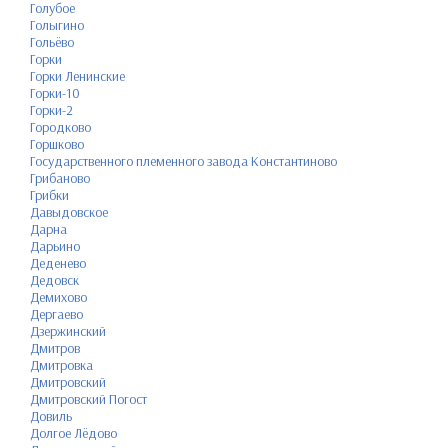
Голубое
Голыгино
Гольёво
Горки
Горки Ленинские
Горки-10
Горки-2
Городково
Горшково
Государственного племенного завода Константиново
Грибаново
Грибки
Давыдовское
Дарна
Дарьино
Деденево
Дедовск
Демихово
Дергаево
Дзержинский
Дмитров
Дмитровка
Дмитровский
Дмитровский Погост
Довиль
Долгое Лёдово