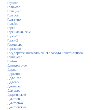
Глухово
Голиково
Голицыно
Голубое
Голыгино
Гольёво
Горки
Горки Ленинские
Горки-10
Горки-2
Городково
Горшково
Государственного племенного завода Константиново
Грибаново
Грибки
Давыдовское
Дарна
Дарьино
Деденево
Дедовск
Демихово
Дергаево
Дзержинский
Дмитров
Дмитровка
Дмитровский