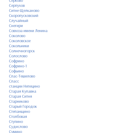
Серково
Серпухов
Ситне-Щелканово
Скоропусковский
Случайный
Снегири
Совхоза имени Ленина
Соколово
Соколовское
Сокольники
Солнечногорск
Солослово
Софрино
Софрино-1
Софьино
Спас-Тешилово
Спасс
станции Непецино
Старая Купавна
Старая Ситня
Старниково
Старый Городок
Степанщино
Столбовая
Ступино
Судислово
Сумино