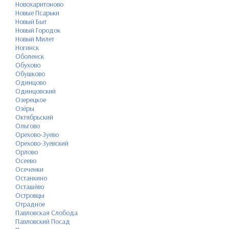
Новохаритоново
Новые Псарьки
Новый Быт
Новый Городок
Новый Милет
Ногинск
Оболенск
Обухово
Обушково
Одинцово
Одинцовский
Озерецкое
Озёры
Октябрьский
Ольгово
Орехово-Зуево
Орехово-Зуевский
Орлово
Осеево
Осеченки
Останкино
Осташёво
Островцы
Отрадное
Павловская Слобода
Павловский Посад