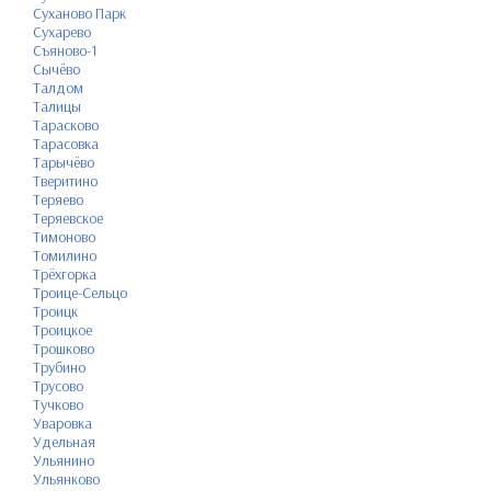
Суханово Парк
Сухарево
Съяново-1
Сычёво
Талдом
Талицы
Тарасково
Тарасовка
Тарычёво
Тверитино
Теряево
Теряевское
Тимоново
Томилино
Трёхгорка
Троице-Сельцо
Троицк
Троицкое
Трошково
Трубино
Трусово
Тучково
Уваровка
Удельная
Ульянино
Ульянково