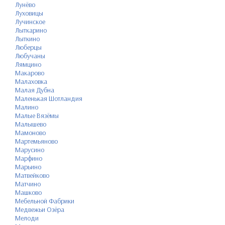
Лунёво
Луховицы
Лучинское
Лыткарино
Лыткино
Люберцы
Любучаны
Лямцино
Макарово
Малаховка
Малая Дубна
Маленькая Шотландия
Малино
Малые Вязёмы
Малышево
Мамоново
Мартемьяново
Марусино
Марфино
Марьино
Матвейково
Матчино
Машково
Мебельной Фабрики
Медвежьи Озёра
Мелоди