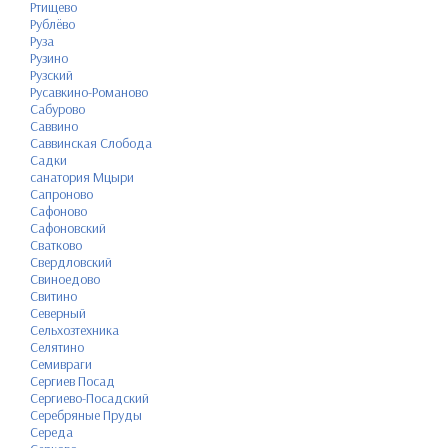
Ртищево
Рублёво
Руза
Рузино
Рузский
Русавкино-Романово
Сабурово
Саввино
Саввинская Слобода
Садки
санатория Мцыри
Сапроново
Сафоново
Сафоновский
Сватково
Свердловский
Свиноедово
Свитино
Северный
Сельхозтехника
Селятино
Семивраги
Сергиев Посад
Сергиево-Посадский
Серебряные Пруды
Середа