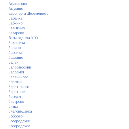
Афанасово
Ашукино
аэропорта Шереметьево
Бабаиха
Бабкино
Бавыкино
Базарово
базы отдыха ВТО
Балашиха
Банино
Барвиха
Башкино
Белая
Белоозёрский
Белоомут
Беляниново
Бережки
Березнецово
Березняки
Беседы
Бисерово
Битца
Благовещенка
Боброво
Богородский
Богородское