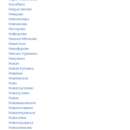
Нахабино
Некрасовский
Немцово
Немчиновка
Немчиново
Нестерово
Нефедьево
Нижнее Мячково
Никитское
Никифорово
Николо-Урюпино
Никулино
Новая
Новая Купавна
Новинки
Новлянское
Ново
Новоглаголево
Новогуслево
Новое
Новоивановское
Новолотошино
Новопетровское
Новосёлки
Новосидориха
Новосиньково