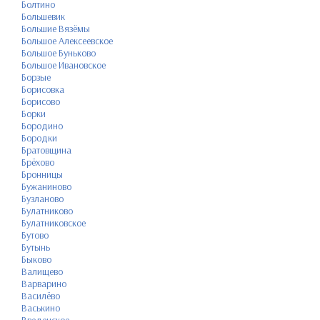
Болтино
Большевик
Большие Вязёмы
Большое Алексеевское
Большое Буньково
Большое Ивановское
Борзые
Борисовка
Борисово
Борки
Бородино
Бородки
Братовщина
Брёхово
Бронницы
Бужаниново
Бузланово
Булатниково
Булатниковское
Бутово
Бутынь
Быково
Валищево
Варварино
Василёво
Васькино