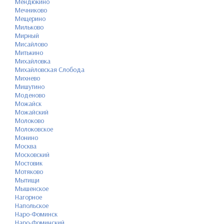
Мендюкино
Мечниково
Мещерино
Мильково
Мирный
Мисайлово
Митькино
Михайловка
Михайловская Слобода
Михнево
Мишутино
Моденово
Можайск
Можайский
Молоково
Молоковское
Монино
Москва
Московский
Мостовик
Мотяково
Мытищи
Мышенское
Нагорное
Напольское
Наро-Фоминск
Наро-Фоминский