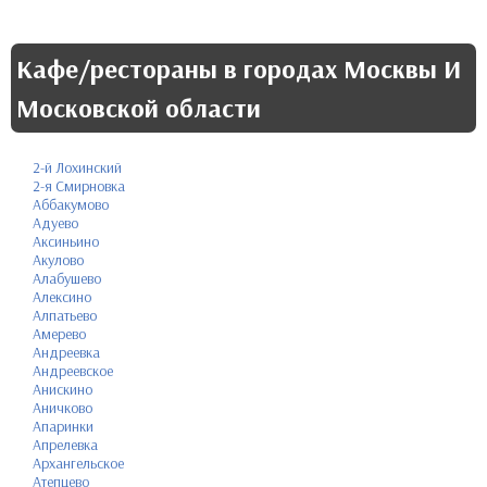
Кафе/рестораны в городах Москвы И
Московской области
2-й Лохинский
2-я Смирновка
Аббакумово
Адуево
Аксиньино
Акулово
Алабушево
Алексино
Алпатьево
Амерево
Андреевка
Андреевское
Анискино
Аничково
Апаринки
Апрелевка
Архангельское
Атепцево