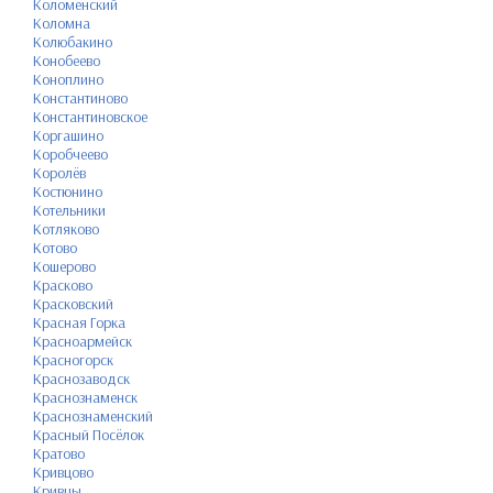
Коломенский
Коломна
Колюбакино
Конобеево
Коноплино
Константиново
Константиновское
Коргашино
Коробчеево
Королёв
Костюнино
Котельники
Котляково
Котово
Кошерово
Красково
Красковский
Красная Горка
Красноармейск
Красногорск
Краснозаводск
Краснознаменск
Краснознаменский
Красный Посёлок
Кратово
Кривцово
Кривцы