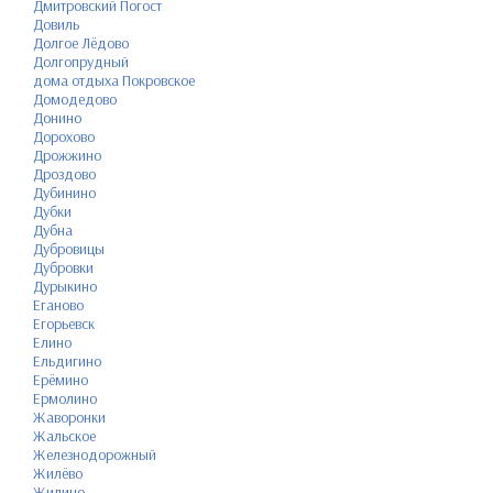
Дмитровский Погост
Довиль
Долгое Лёдово
Долгопрудный
дома отдыха Покровское
Домодедово
Донино
Дорохово
Дрожжино
Дроздово
Дубинино
Дубки
Дубна
Дубровицы
Дубровки
Дурыкино
Еганово
Егорьевск
Елино
Ельдигино
Ерёмино
Ермолино
Жаворонки
Жальское
Железнодорожный
Жилёво
Жилино