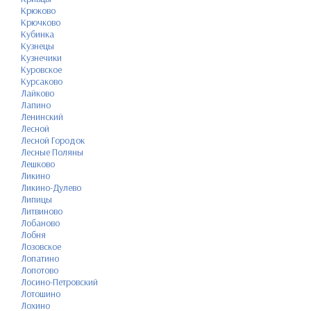
Крюково
Крючково
Кубинка
Кузнецы
Кузнечики
Куровское
Курсаково
Лайково
Лапино
Ленинский
Лесной
Лесной Городок
Лесные Поляны
Лешково
Ликино
Ликино-Дулево
Липицы
Литвиново
Лобаново
Лобня
Лозовское
Лопатино
Лопотово
Лосино-Петровский
Лотошино
Лохино