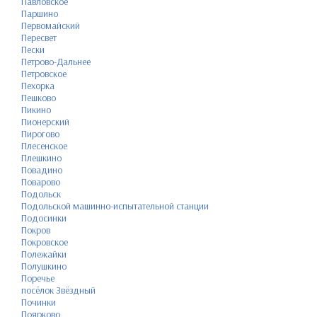
Павловское
Паршино
Первомайский
Пересвет
Пески
Петрово-Дальнее
Петровское
Пехорка
Пешково
Пикино
Пионерский
Пирогово
Плесенское
Плешкино
Повадино
Поварово
Подольск
Подольской машинно-испытательной станции
Подосинки
Покров
Покровское
Полежайки
Полушкино
Поречье
посёлок Звёздный
Починки
Поярково