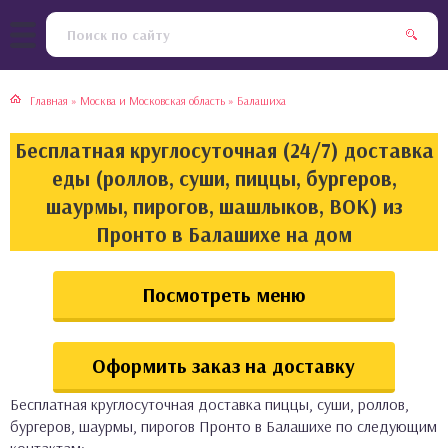
тская кухня
раки
Главная
»
Москва и Московская область
»
Балашиха
инская кухня
ды
Бесплатная круглосуточная (24/7) доставка
йская кухня
ны
еды (роллов, суши, пиццы, бургеров,
шаурмы, пирогов, шашлыков, ВОК) из
кская кухня
чики
Пронто в Балашихе на дом
ская кухня
чка, булочки
Посмотреть меню
ерты
Оформить заказ на доставку
епродукты
Бесплатная круглосуточная доставка пиццы, суши, роллов,
та
бургеров, шаурмы, пирогов Пронто в Балашихе по следующим