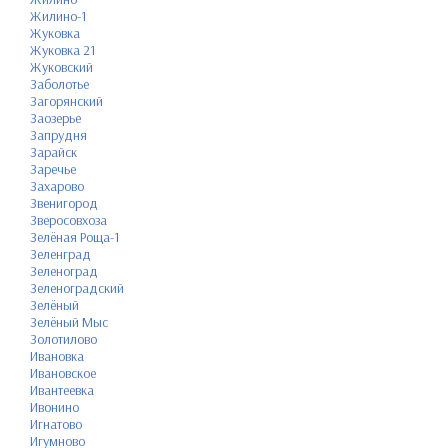
Жилино-1
Жуковка
Жуковка 21
Жуковский
Заболотье
Загорянский
Заозерье
Запрудня
Зарайск
Заречье
Захарово
Звенигород
Зверосовхоза
Зелёная Роща-1
Зеленград
Зеленоград
Зеленоградский
Зелёный
Зелёный Мыс
Золотилово
Ивановка
Ивановское
Ивантеевка
Ивонино
Игнатово
Игумново