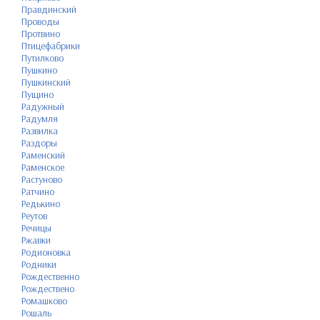
Правдинский
Проводы
Протвино
Птицефабрики
Путилково
Пушкино
Пушкинский
Пущино
Радужный
Радумля
Развилка
Раздоры
Раменский
Раменское
Растуново
Ратчино
Редькино
Реутов
Речицы
Ржавки
Родионовка
Родники
Рождественно
Рождествено
Ромашково
Рошаль