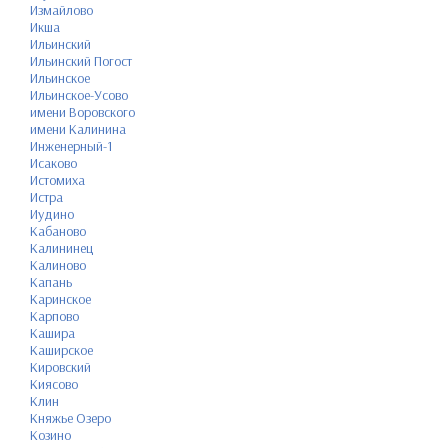
Измайлово
Икша
Ильинский
Ильинский Погост
Ильинское
Ильинское-Усово
имени Воровского
имени Калинина
Инженерный-1
Исаково
Истомиха
Истра
Иудино
Кабаново
Калининец
Калиново
Капань
Каринское
Карпово
Кашира
Каширское
Кировский
Киясово
Клин
Княжье Озеро
Козино