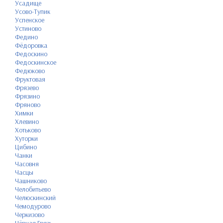
Усадище
Усово-Тупик
Успенское
Устиново
Федино
Фёдоровка
Федоскино
Федоскинское
Федюково
Фруктовая
Фрязево
Фрязино
Фряново
Химки
Хлевино
Хотьково
Хуторки
Цибино
Чанки
Часовня
Часцы
Чашниково
Челобитьево
Челюскинский
Чемодурово
Черкизово