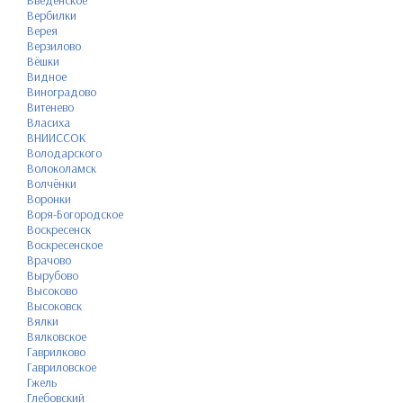
Введенское
Вербилки
Верея
Верзилово
Вёшки
Видное
Виноградово
Витенево
Власиха
ВНИИССОК
Володарского
Волоколамск
Волчёнки
Воронки
Воря-Богородское
Воскресенск
Воскресенское
Врачово
Вырубово
Высоково
Высоковск
Вялки
Вялковское
Гаврилково
Гавриловское
Гжель
Глебовский