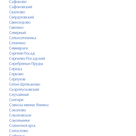
Сафоново
Сафоновский
Сватково
Свердловский
Свиноедово
Свитино
Северный
Сельхозтехника
Селятино
Семивраги
Сергиев Посад
Сергиево-Посадский
Серебряные Пруды
Середа
Серково
Серпухов
Ситне-Щелканово
Скоропусковский
Случайный
Снегири
Совхоза имени Ленина
Соколово
Соколовское
Сокольники
Солнечногорск
Солослово
Софрино