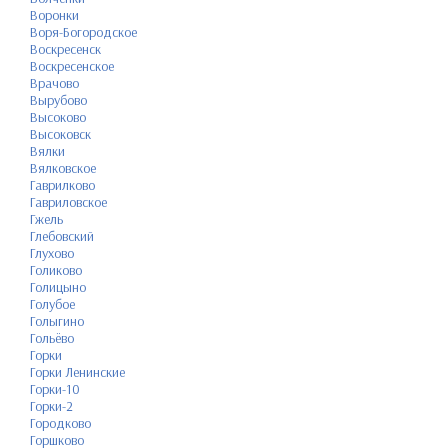
Воронки
Воря-Богородское
Воскресенск
Воскресенское
Врачово
Вырубово
Высоково
Высоковск
Вялки
Вялковское
Гаврилково
Гавриловское
Гжель
Глебовский
Глухово
Голиково
Голицыно
Голубое
Голыгино
Гольёво
Горки
Горки Ленинские
Горки-10
Горки-2
Городково
Горшково