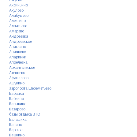
Аксиньино
Акулово
Алабушево
Алексино
Алпатьево
Амерево
Андреевка
Андреевское
Анискино
Аничково
Апаринки
Апрелевка
Архангельское
Атепцево
Афанасово
Ашукино
аэропорта Шереметьево
Бабаиха
Бабкино
Бавыкино
Базарово
базы отдыха ВТО
Балашиха
Банино
Барвиха
Башкино