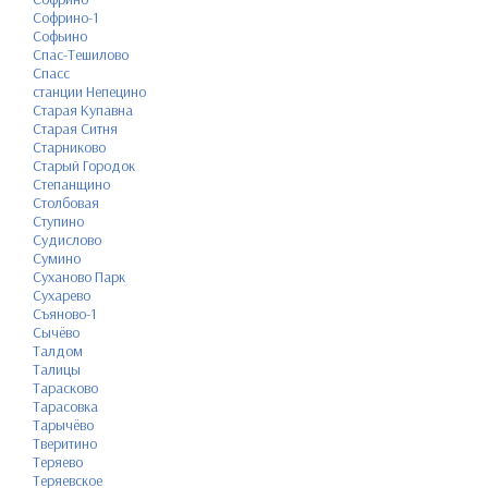
Софрино-1
Софьино
Спас-Тешилово
Спасс
станции Непецино
Старая Купавна
Старая Ситня
Старниково
Старый Городок
Степанщино
Столбовая
Ступино
Судислово
Сумино
Суханово Парк
Сухарево
Съяново-1
Сычёво
Талдом
Талицы
Тарасково
Тарасовка
Тарычёво
Тверитино
Теряево
Теряевское