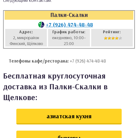
следующим контактам:
аты
Палки-Скалки
ки
+7 (926) 474-48-48
Адрес:
График работы:
Рейтинг:
2, микрорайон
ежедневно, 10:00–
апури
Финский, Щёлково
23:00
Телефоны кафе/ресторана:
+7 (926) 474-48-48
Бесплатная круглосуточная
доставка из Палки-Скалки в
Щелкове:
азиатская кухня
бургеры