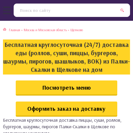
тская кухня
раки
Главная
»
Москва и Московская область
»
Щелково
инская кухня
ды
Бесплатная круглосуточная (24/7) доставка
йская кухня
ны
еды (роллов, суши, пиццы, бургеров,
шаурмы, пирогов, шашлыков, ВОК) из Палки-
кская кухня
чики
Скалки в Щелкове на дом
ская кухня
чка, булочки
Посмотреть меню
ерты
Оформить заказ на доставку
епродукты
Бесплатная круглосуточная доставка пиццы, суши, роллов,
та
бургеров, шаурмы, пирогов Палки-Скалки в Щелкове по