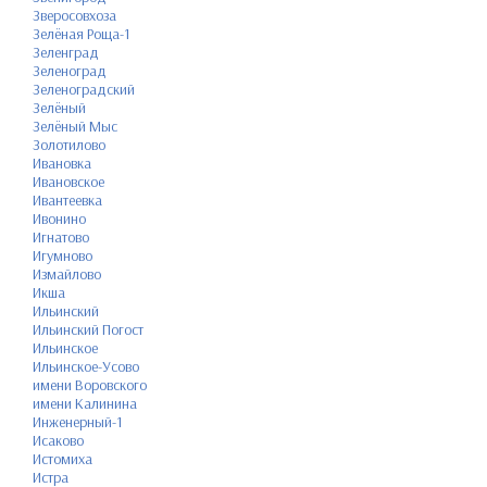
Зверосовхоза
Зелёная Роща-1
Зеленград
Зеленоград
Зеленоградский
Зелёный
Зелёный Мыс
Золотилово
Ивановка
Ивановское
Ивантеевка
Ивонино
Игнатово
Игумново
Измайлово
Икша
Ильинский
Ильинский Погост
Ильинское
Ильинское-Усово
имени Воровского
имени Калинина
Инженерный-1
Исаково
Истомиха
Истра