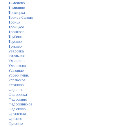
Тимоново
Томилино
Трёхгорка
Троице-Сельцо
Троицк
Троицкое
Трошково
Трубино
Трусово
Тучково
Уваровка
Удельная
Ульянино
Ульянково
Усадище
Усово-Тупик
Успенское
Устиново
Федино
Фёдоровка
Федоскино
Федоскинское
Федюково
Фруктовая
Фрязево
Фрязино