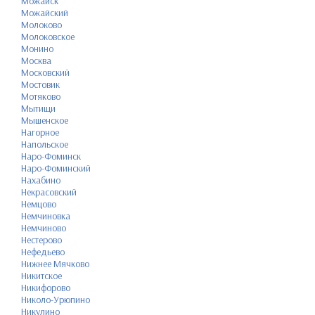
Можайск
Можайский
Молоково
Молоковское
Монино
Москва
Московский
Мостовик
Мотяково
Мытищи
Мышенское
Нагорное
Напольское
Наро-Фоминск
Наро-Фоминский
Нахабино
Некрасовский
Немцово
Немчиновка
Немчиново
Нестерово
Нефедьево
Нижнее Мячково
Никитское
Никифорово
Николо-Урюпино
Никулино