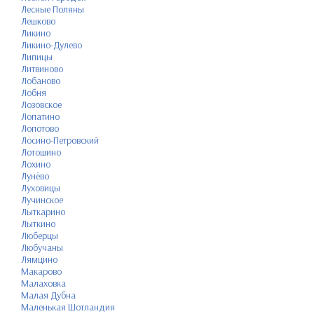
Лесные Поляны
Лешково
Ликино
Ликино-Дулево
Липицы
Литвиново
Лобаново
Лобня
Лозовское
Лопатино
Лопотово
Лосино-Петровский
Лотошино
Лохино
Лунёво
Луховицы
Лучинское
Лыткарино
Лыткино
Люберцы
Любучаны
Лямцино
Макарово
Малаховка
Малая Дубна
Маленькая Шотландия