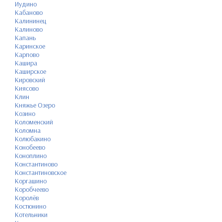
Иудино
Кабаново
Калининец
Калиново
Капань
Каринское
Карпово
Кашира
Каширское
Кировский
Киясово
Клин
Княжье Озеро
Козино
Коломенский
Коломна
Колюбакино
Конобеево
Коноплино
Константиново
Константиновское
Коргашино
Коробчеево
Королёв
Костюнино
Котельники