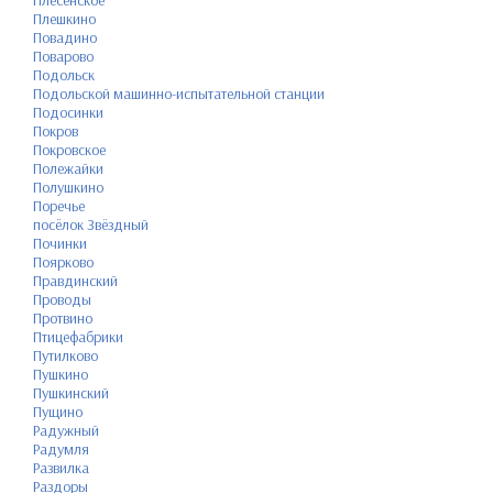
Плешкино
Повадино
Поварово
Подольск
Подольской машинно-испытательной станции
Подосинки
Покров
Покровское
Полежайки
Полушкино
Поречье
посёлок Звёздный
Починки
Поярково
Правдинский
Проводы
Протвино
Птицефабрики
Путилково
Пушкино
Пушкинский
Пущино
Радужный
Радумля
Развилка
Раздоры