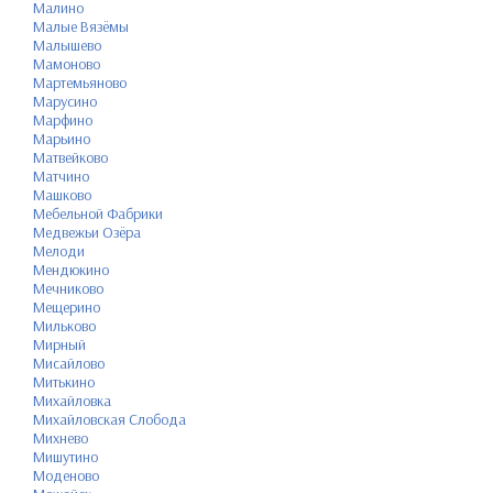
Малино
Малые Вязёмы
Малышево
Мамоново
Мартемьяново
Марусино
Марфино
Марьино
Матвейково
Матчино
Машково
Мебельной Фабрики
Медвежьи Озёра
Мелоди
Мендюкино
Мечниково
Мещерино
Мильково
Мирный
Мисайлово
Митькино
Михайловка
Михайловская Слобода
Михнево
Мишутино
Моденово