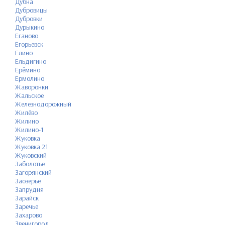
Дубна
Дубровицы
Дубровки
Дурыкино
Еганово
Егорьевск
Елино
Ельдигино
Ерёмино
Ермолино
Жаворонки
Жальское
Железнодорожный
Жилёво
Жилино
Жилино-1
Жуковка
Жуковка 21
Жуковский
Заболотье
Загорянский
Заозерье
Запрудня
Зарайск
Заречье
Захарово
Звенигород