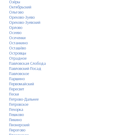
Озёры
Октябрьский
Ольгово
Орехово-Зуево
Орехово-Зуевский
Орлово
Осеево
Осеченки
Останкино
Осташёво
Островцы
Отрадное
Павловская Слобода
Павловский Посад
Павловское
Паршино
Первомайский
Пересвет
Пески
Петрово-Дальнее
Петровское
Пехорка
Пешково
Пикино
Пионерский
Пирогово
Плесенское