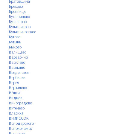
Братовщина
Брёхово
Бронницы
Бужаниново
Бузланово
Булатниково
Булатниковское
Бутово
Бутынь
Быково
Валищево
Варварино
Василёво
Васькино
Введенское
Вербилки
Верея
Верзилово
Вёшки
Видное
Виноградово
Витенево
Власиха
ВНИИССОК
Володарского
Волоколамск
Волчёнки