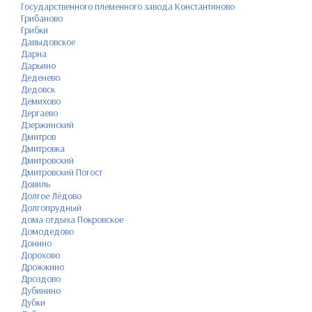
Государственного племенного завода Константиново
Грибаново
Грибки
Давыдовское
Дарна
Дарьино
Деденево
Дедовск
Демихово
Дергаево
Дзержинский
Дмитров
Дмитровка
Дмитровский
Дмитровский Погост
Довиль
Долгое Лёдово
Долгопрудный
дома отдыха Покровское
Домодедово
Донино
Дорохово
Дрожжино
Дроздово
Дубинино
Дубки