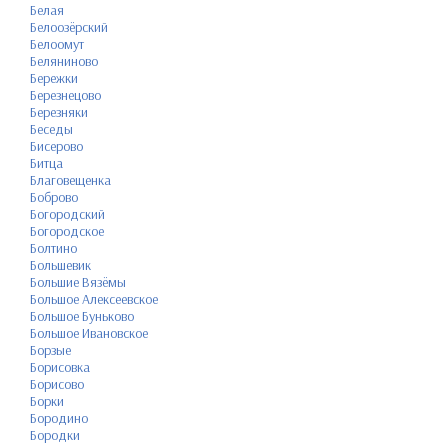
Белая
Белоозёрский
Белоомут
Беляниново
Бережки
Березнецово
Березняки
Беседы
Бисерово
Битца
Благовещенка
Боброво
Богородский
Богородское
Болтино
Большевик
Большие Вязёмы
Большое Алексеевское
Большое Буньково
Большое Ивановское
Борзые
Борисовка
Борисово
Борки
Бородино
Бородки