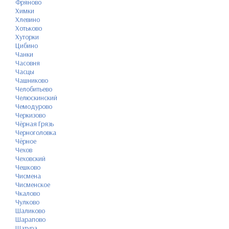
Фряново
Химки
Хлевино
Хотьково
Хуторки
Цибино
Чанки
Часовня
Часцы
Чашниково
Челобитьево
Челюскинский
Чемодурово
Черкизово
Чёрная Грязь
Черноголовка
Чёрное
Чехов
Чеховский
Чешково
Чисмена
Чисменское
Чкалово
Чулково
Шаликово
Шарапово
Шатура