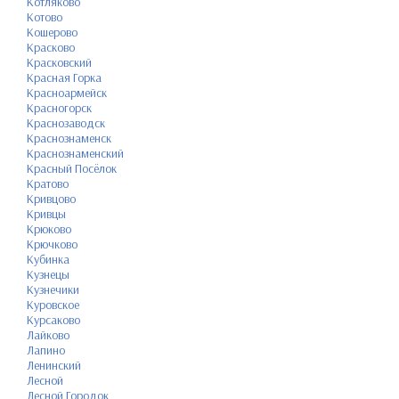
Котляково
Котово
Кошерово
Красково
Красковский
Красная Горка
Красноармейск
Красногорск
Краснозаводск
Краснознаменск
Краснознаменский
Красный Посёлок
Кратово
Кривцово
Кривцы
Крюково
Крючково
Кубинка
Кузнецы
Кузнечики
Куровское
Курсаково
Лайково
Лапино
Ленинский
Лесной
Лесной Городок