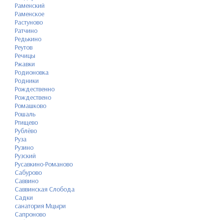
Раменский
Раменское
Растуново
Ратчино
Редькино
Реутов
Речицы
Ржавки
Родионовка
Родники
Рождественно
Рождествено
Ромашково
Рошаль
Ртищево
Рублёво
Руза
Рузино
Рузский
Русавкино-Романово
Сабурово
Саввино
Саввинская Слобода
Садки
санатория Мцыри
Сапроново