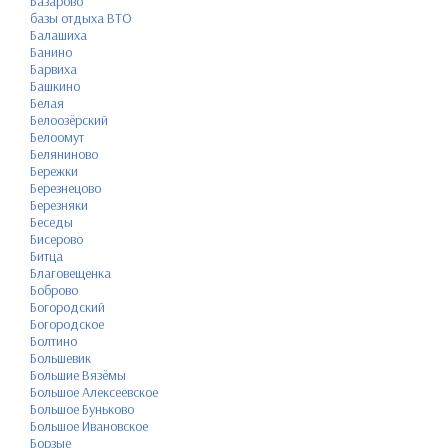
Базарово
базы отдыха ВТО
Балашиха
Банино
Барвиха
Башкино
Белая
Белоозёрский
Белоомут
Беляниново
Бережки
Березнецово
Березняки
Беседы
Бисерово
Битца
Благовещенка
Боброво
Богородский
Богородское
Болтино
Большевик
Большие Вязёмы
Большое Алексеевское
Большое Буньково
Большое Ивановское
Борзые