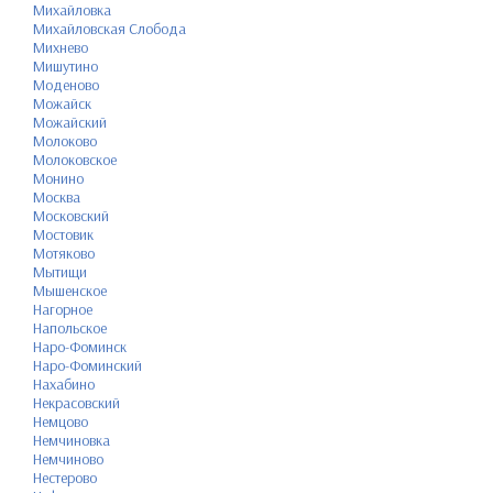
Михайловка
Михайловская Слобода
Михнево
Мишутино
Моденово
Можайск
Можайский
Молоково
Молоковское
Монино
Москва
Московский
Мостовик
Мотяково
Мытищи
Мышенское
Нагорное
Напольское
Наро-Фоминск
Наро-Фоминский
Нахабино
Некрасовский
Немцово
Немчиновка
Немчиново
Нестерово