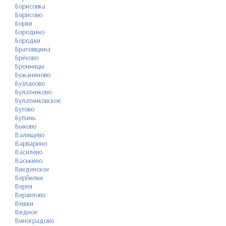
Борисовка
Борисово
Борки
Бородино
Бородки
Братовщина
Брёхово
Бронницы
Бужаниново
Бузланово
Булатниково
Булатниковское
Бутово
Бутынь
Быково
Валищево
Варварино
Василёво
Васькино
Введенское
Вербилки
Верея
Верзилово
Вёшки
Видное
Виноградово