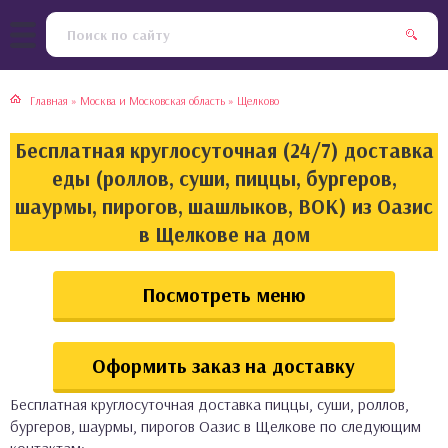
тская кухня
раки
Главная
»
Москва и Московская область
»
Щелково
инская кухня
ды
Бесплатная круглосуточная (24/7) доставка
йская кухня
ны
еды (роллов, суши, пиццы, бургеров,
шаурмы, пирогов, шашлыков, ВОК) из Оазис
кская кухня
чики
в Щелкове на дом
ская кухня
чка, булочки
Посмотреть меню
ерты
Оформить заказ на доставку
епродукты
Бесплатная круглосуточная доставка пиццы, суши, роллов,
та
бургеров, шаурмы, пирогов Оазис в Щелкове по следующим