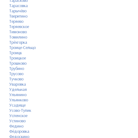
Тарасково
Тарасовка
Тарычёво
Тверитино
Теряево
Теряевское
Тимоново
Томилино
Трёхгорка
Троице-Сельцо
Троицк
Троицкое
Трошково
Трубино
Трусово
Тучково
Уваровка
Удельная
Ульянино
Ульянково
Усадище
Усово-Тупик
Успенское
Устиново
Федино
Фёдоровка
Федоскино