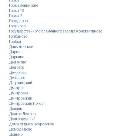
Горки Ленинские
Горки-10
Горки-2
Городково
Горшково
Государственного племенного завода Константиново
Грибаново
Грибки
Давыдовское
Дарна
Дарьино
Деденево
Дедовск
Демихово
Дергаево
Дзержинский
Дмитров
Дмитровка
Дмитровский
Дмитровский Погост
Довиль
Долгое Лёдово
Долгопрудный
дома отдыха Покровское
Домодедово
Донино