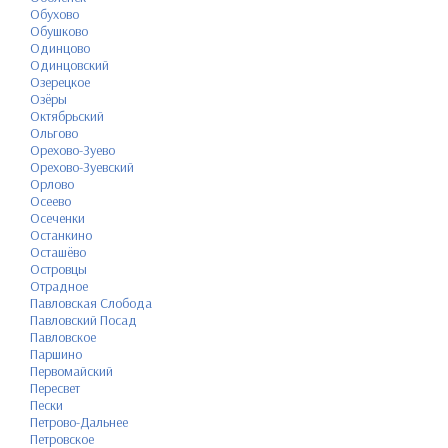
Обухово
Обушково
Одинцово
Одинцовский
Озерецкое
Озёры
Октябрьский
Ольгово
Орехово-Зуево
Орехово-Зуевский
Орлово
Осеево
Осеченки
Останкино
Осташёво
Островцы
Отрадное
Павловская Слобода
Павловский Посад
Павловское
Паршино
Первомайский
Пересвет
Пески
Петрово-Дальнее
Петровское