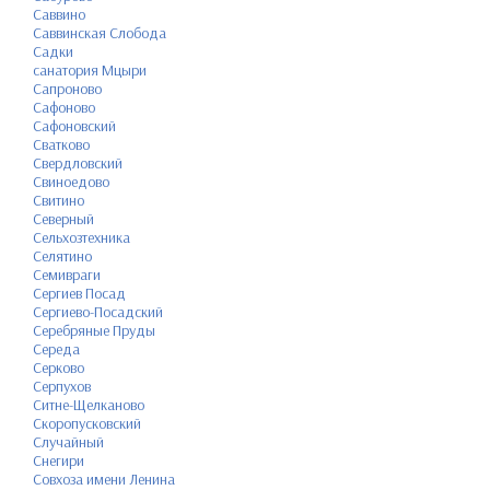
Саввино
Саввинская Слобода
Садки
санатория Мцыри
Сапроново
Сафоново
Сафоновский
Сватково
Свердловский
Свиноедово
Свитино
Северный
Сельхозтехника
Селятино
Семивраги
Сергиев Посад
Сергиево-Посадский
Серебряные Пруды
Середа
Серково
Серпухов
Ситне-Щелканово
Скоропусковский
Случайный
Снегири
Совхоза имени Ленина