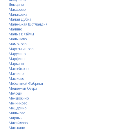
Лямцино
Макарово
Малаховка
Малая Дубна
Маленькая Шотландия
Малино
Малые Вязёмы
Малышево
Мамоново
Мартемьяново
Марусино
Марфино
Марьино
Матвейково
Матчино
Машково
Мебельной Фабрики
Медвежьи Озёра
Мелоди
Мендюкино
Мечниково
Мещерино
Мильково
Мирный
Мисайлово
Митькино