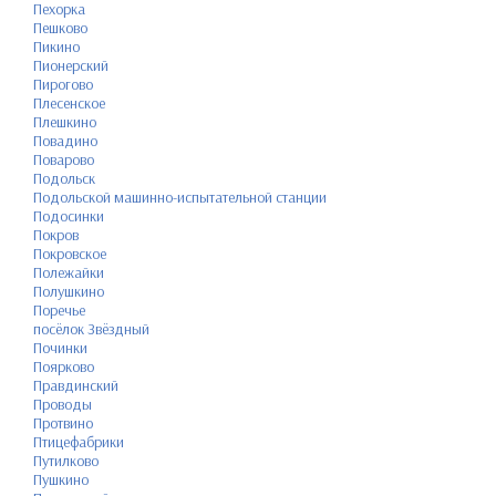
Пехорка
Пешково
Пикино
Пионерский
Пирогово
Плесенское
Плешкино
Повадино
Поварово
Подольск
Подольской машинно-испытательной станции
Подосинки
Покров
Покровское
Полежайки
Полушкино
Поречье
посёлок Звёздный
Починки
Поярково
Правдинский
Проводы
Протвино
Птицефабрики
Путилково
Пушкино