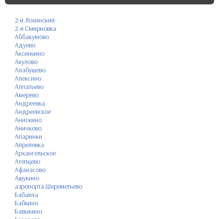
2-й Лохинский
2-я Смирновка
Аббакумово
Адуево
Аксиньино
Акулово
Алабушево
Алексино
Алпатьево
Амерево
Андреевка
Андреевское
Анискино
Аничково
Апаринки
Апрелевка
Архангельское
Атепцево
Афанасово
Ашукино
аэропорта Шереметьево
Бабаиха
Бабкино
Бавыкино