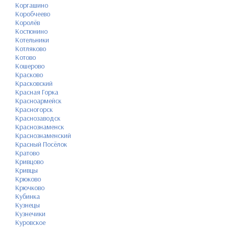
Коргашино
Коробчеево
Королёв
Костюнино
Котельники
Котляково
Котово
Кошерово
Красково
Красковский
Красная Горка
Красноармейск
Красногорск
Краснозаводск
Краснознаменск
Краснознаменский
Красный Посёлок
Кратово
Кривцово
Кривцы
Крюково
Крючково
Кубинка
Кузнецы
Кузнечики
Куровское