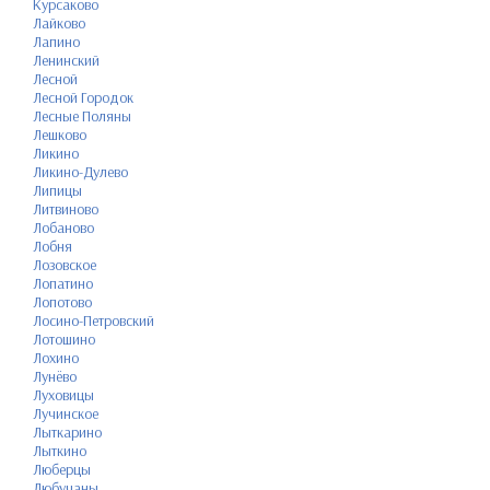
Курсаково
Лайково
Лапино
Ленинский
Лесной
Лесной Городок
Лесные Поляны
Лешково
Ликино
Ликино-Дулево
Липицы
Литвиново
Лобаново
Лобня
Лозовское
Лопатино
Лопотово
Лосино-Петровский
Лотошино
Лохино
Лунёво
Луховицы
Лучинское
Лыткарино
Лыткино
Люберцы
Любучаны