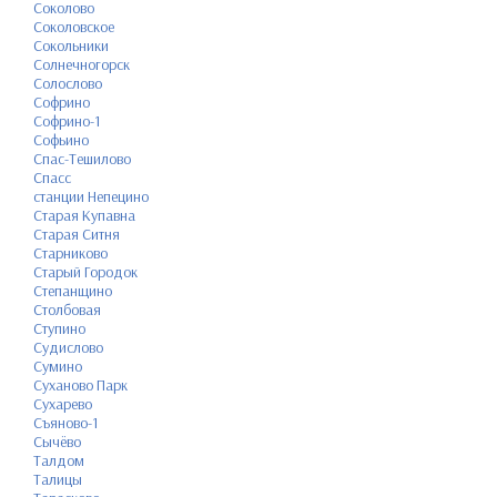
Соколово
Соколовское
Сокольники
Солнечногорск
Солослово
Софрино
Софрино-1
Софьино
Спас-Тешилово
Спасс
станции Непецино
Старая Купавна
Старая Ситня
Старниково
Старый Городок
Степанщино
Столбовая
Ступино
Судислово
Сумино
Суханово Парк
Сухарево
Съяново-1
Сычёво
Талдом
Талицы