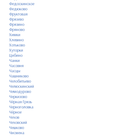
Федоскинское
Федюково
Фруктовая
Фрязево
Фрязино
Фряново
Химки
Хлевино
Хотьково
Хуторки
Цибино
Чанки
Часовня
Часцы
Чашниково
Челобитьево
Челюскинский
Чемодурово
Черкизово
Чёрная Грязь
Черноголовка
Чёрное
Чехов
Чеховский
Чешково
Чисмена