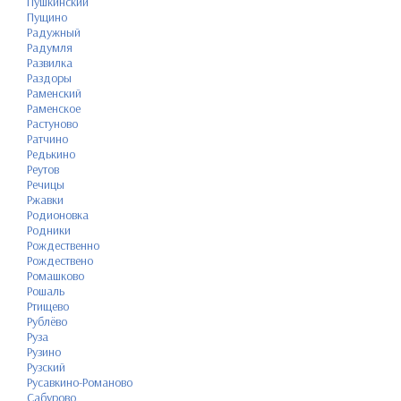
Пушкинский
Пущино
Радужный
Радумля
Развилка
Раздоры
Раменский
Раменское
Растуново
Ратчино
Редькино
Реутов
Речицы
Ржавки
Родионовка
Родники
Рождественно
Рождествено
Ромашково
Рошаль
Ртищево
Рублёво
Руза
Рузино
Рузский
Русавкино-Романово
Сабурово