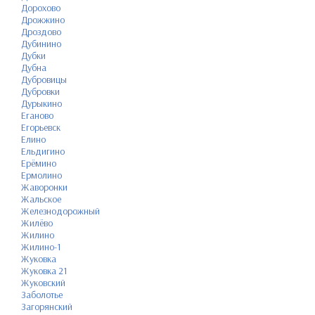
Дорохово
Дрожжино
Дроздово
Дубинино
Дубки
Дубна
Дубровицы
Дубровки
Дурыкино
Еганово
Егорьевск
Елино
Ельдигино
Ерёмино
Ермолино
Жаворонки
Жальское
Железнодорожный
Жилёво
Жилино
Жилино-1
Жуковка
Жуковка 21
Жуковский
Заболотье
Загорянский