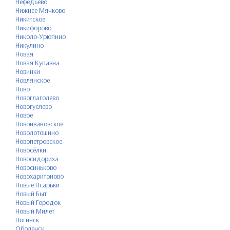
Нефедьево
Нижнее Мячково
Никитское
Никифорово
Николо-Урюпино
Никулино
Новая
Новая Купавна
Новинки
Новлянское
Ново
Новоглаголево
Новогуслево
Новое
Новоивановское
Новолотошино
Новопетровское
Новосёлки
Новосидориха
Новосиньково
Новохаритоново
Новые Псарьки
Новый Быт
Новый Городок
Новый Милет
Ногинск
Оболенск