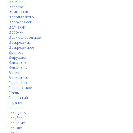
Витенево
Власиха
ВНИИССОК
Володарского
Волоколамск
Волчёнки
Воронки
Воря-Богородское
Воскресенск
Воскресенское
Врачово
Вырубово
Высоково
Высоковск
Вялки
Вялковское
Гаврилково
Гавриловское
Гжель
Глебовский
Глухово
Голиково
Голицыно
Голубое
Голыгино
Гольёво
Горки