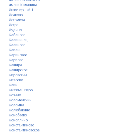
имени Калинина
Инженерный-1
Исаково
Истомиха
Истра
Иудино
Кабаново
Калининец
Калиново
Капань
Каринское
Карпово
Кашира
Каширское
Кировский
Киясово
Клин
Княжье Озеро
Козино
Коломенский
Коломна
Колюбакино
Конобеево
Коноплино
Константиново
Константиновское