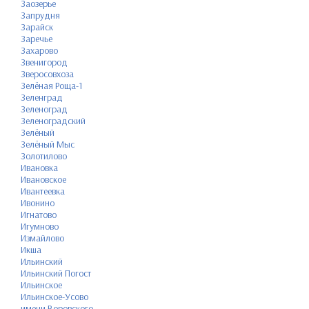
Заозерье
Запрудня
Зарайск
Заречье
Захарово
Звенигород
Зверосовхоза
Зелёная Роща-1
Зеленград
Зеленоград
Зеленоградский
Зелёный
Зелёный Мыс
Золотилово
Ивановка
Ивановское
Ивантеевка
Ивонино
Игнатово
Игумново
Измайлово
Икша
Ильинский
Ильинский Погост
Ильинское
Ильинское-Усово
имени Воровского