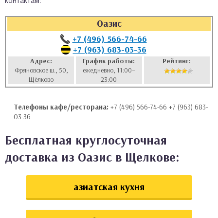
контактам:
аты
Оазис
ки
+7 (496) 566-74-66
+7 (963) 683-03-36
апури
Адрес:
График работы:
Рейтинг:
Фряновское ш., 50,
ежедневно, 11:00–
Щёлково
23:00
Телефоны кафе/ресторана:
+7 (496) 566-74-66 +7 (963) 683-
03-36
Бесплатная круглосуточная
доставка из Оазис в Щелкове:
азиатская кухня