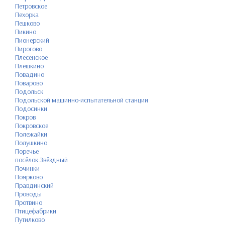
Петровское
Пехорка
Пешково
Пикино
Пионерский
Пирогово
Плесенское
Плешкино
Повадино
Поварово
Подольск
Подольской машинно-испытательной станции
Подосинки
Покров
Покровское
Полежайки
Полушкино
Поречье
посёлок Звёздный
Починки
Поярково
Правдинский
Проводы
Протвино
Птицефабрики
Путилково