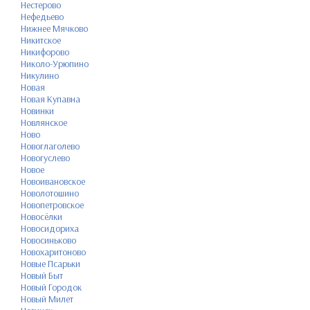
Нестерово
Нефедьево
Нижнее Мячково
Никитское
Никифорово
Николо-Урюпино
Никулино
Новая
Новая Купавна
Новинки
Новлянское
Ново
Новоглаголево
Новогуслево
Новое
Новоивановское
Новолотошино
Новопетровское
Новосёлки
Новосидориха
Новосиньково
Новохаритоново
Новые Псарьки
Новый Быт
Новый Городок
Новый Милет