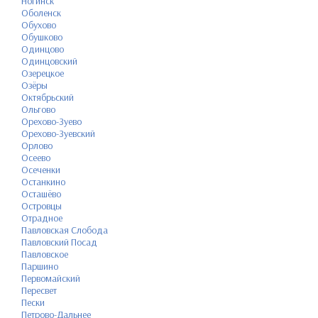
Ногинск
Оболенск
Обухово
Обушково
Одинцово
Одинцовский
Озерецкое
Озёры
Октябрьский
Ольгово
Орехово-Зуево
Орехово-Зуевский
Орлово
Осеево
Осеченки
Останкино
Осташёво
Островцы
Отрадное
Павловская Слобода
Павловский Посад
Павловское
Паршино
Первомайский
Пересвет
Пески
Петрово-Дальнее