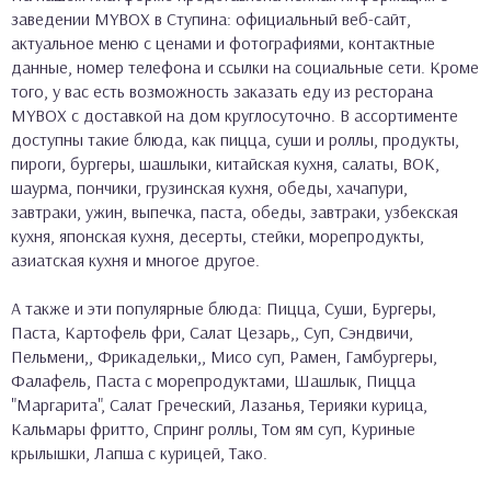
заведении MYBOX в Ступина: официальный веб-сайт,
актуальное меню с ценами и фотографиями, контактные
данные, номер телефона и ссылки на социальные сети. Кроме
того, у вас есть возможность заказать еду из ресторана
MYBOX с доставкой на дом круглосуточно. В ассортименте
доступны такие блюда, как пицца, суши и роллы, продукты,
пироги, бургеры, шашлыки, китайская кухня, салаты, ВОК,
шаурма, пончики, грузинская кухня, обеды, хачапури,
завтраки, ужин, выпечка, паста, обеды, завтраки, узбекская
кухня, японская кухня, десерты, стейки, морепродукты,
азиатская кухня и многое другое.
А также и эти популярные блюда: Пицца, Суши, Бургеры,
Паста, Картофель фри, Салат Цезарь,, Суп, Сэндвичи,
Пельмени,, Фрикадельки,, Мисо суп, Рамен, Гамбургеры,
Фалафель, Паста с морепродуктами, Шашлык, Пицца
"Маргарита", Салат Греческий, Лазанья, Терияки курица,
Кальмары фритто, Спринг роллы, Том ям суп, Куриные
крылышки, Лапша с курицей, Тако.