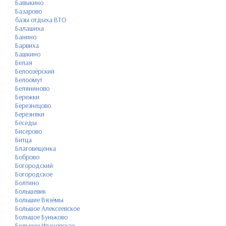
Бавыкино
Базарово
базы отдыха ВТО
Балашиха
Банино
Барвиха
Башкино
Белая
Белоозёрский
Белоомут
Беляниново
Бережки
Березнецово
Березняки
Беседы
Бисерово
Битца
Благовещенка
Боброво
Богородский
Богородское
Болтино
Большевик
Большие Вязёмы
Большое Алексеевское
Большое Буньково
Большое Ивановское