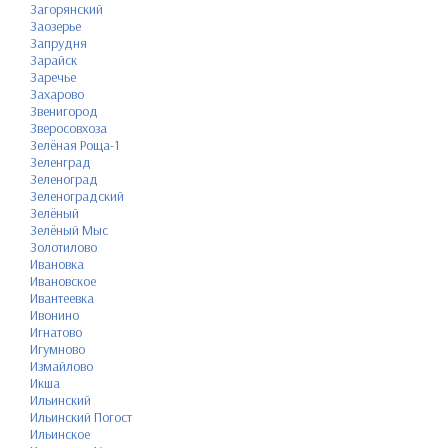
Загорянский
Заозерье
Запрудня
Зарайск
Заречье
Захарово
Звенигород
Зверосовхоза
Зелёная Роща-1
Зеленград
Зеленоград
Зеленоградский
Зелёный
Зелёный Мыс
Золотилово
Ивановка
Ивановское
Ивантеевка
Ивонино
Игнатово
Игумново
Измайлово
Икша
Ильинский
Ильинский Погост
Ильинское