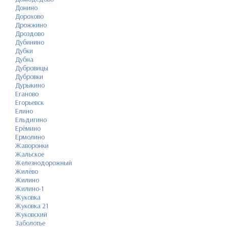
Донино
Дорохово
Дрожжино
Дроздово
Дубинино
Дубки
Дубна
Дубровицы
Дубровки
Дурыкино
Еганово
Егорьевск
Елино
Ельдигино
Ерёмино
Ермолино
Жаворонки
Жальское
Железнодорожный
Жилёво
Жилино
Жилино-1
Жуковка
Жуковка 21
Жуковский
Заболотье