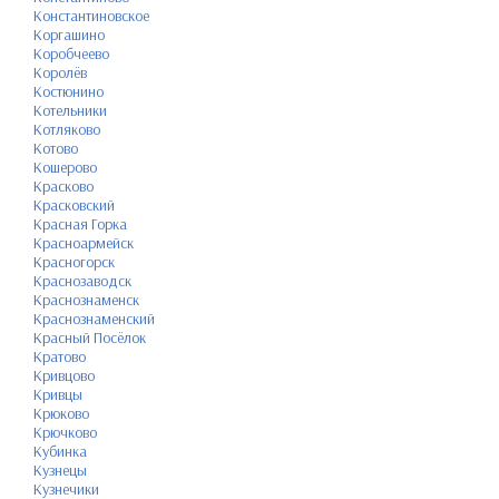
Константиновское
Коргашино
Коробчеево
Королёв
Костюнино
Котельники
Котляково
Котово
Кошерово
Красково
Красковский
Красная Горка
Красноармейск
Красногорск
Краснозаводск
Краснознаменск
Краснознаменский
Красный Посёлок
Кратово
Кривцово
Кривцы
Крюково
Крючково
Кубинка
Кузнецы
Кузнечики