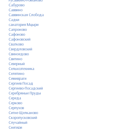
Русавкино-Романово
Сабурово
Саввино
Саввинская Слобода
Садки
санатория Мцыри
Сапроново
Сафоново
Сафоновский
Сватково
Свердловский
Свиноедово
Свитино
Северный
Сельхозтехника
Селятино
Семивраги
Сергиев Посад
Сергиево-Посадский
Серебряные Пруды
Середа
Серково
Серпухов
Ситне-Щелканово
Скоропусковский
Случайный
Снегири