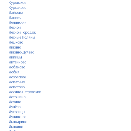
Куровское
Курсаково
Лайково
Лапино
Ленинский
Лесной
Лесной Городок
Лесные Поляны
Лешково
Ликино
Ликино-Дулево
Липицы
Литвиново
Лобаново
Лобня
Лозовское
Лопатино
Лопотово
Лосино-Петровский
Лотошино
Лохино
Лунёво
Луховицы
Лучинское
Лыткарино
Лыткино