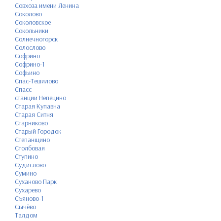
Совхоза имени Ленина
Соколово
Соколовское
Сокольники
Солнечногорск
Солослово
Софрино
Софрино-1
Софьино
Спас-Тешилово
Спасс
станции Непецино
Старая Купавна
Старая Ситня
Старниково
Старый Городок
Степанщино
Столбовая
Ступино
Судислово
Сумино
Суханово Парк
Сухарево
Съяново-1
Сычёво
Талдом