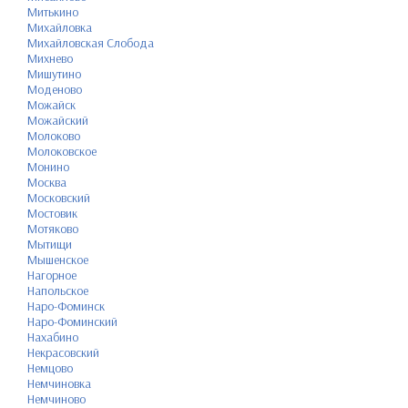
Митькино
Михайловка
Михайловская Слобода
Михнево
Мишутино
Моденово
Можайск
Можайский
Молоково
Молоковское
Монино
Москва
Московский
Мостовик
Мотяково
Мытищи
Мышенское
Нагорное
Напольское
Наро-Фоминск
Наро-Фоминский
Нахабино
Некрасовский
Немцово
Немчиновка
Немчиново