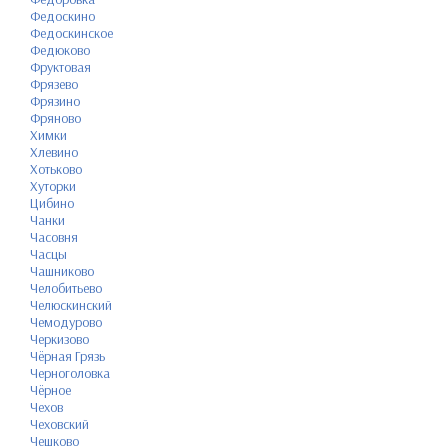
Федоскино
Федоскинское
Федюково
Фруктовая
Фрязево
Фрязино
Фряново
Химки
Хлевино
Хотьково
Хуторки
Цибино
Чанки
Часовня
Часцы
Чашниково
Челобитьево
Челюскинский
Чемодурово
Черкизово
Чёрная Грязь
Черноголовка
Чёрное
Чехов
Чеховский
Чешково