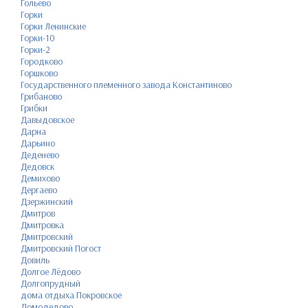
Гольёво
Горки
Горки Ленинские
Горки-10
Горки-2
Городково
Горшково
Государственного племенного завода Константиново
Грибаново
Грибки
Давыдовское
Дарна
Дарьино
Деденево
Дедовск
Демихово
Дергаево
Дзержинский
Дмитров
Дмитровка
Дмитровский
Дмитровский Погост
Довиль
Долгое Лёдово
Долгопрудный
дома отдыха Покровское
Домодедово