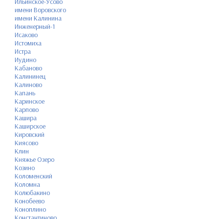
Ильинское-Усово
имени Воровского
имени Калинина
Инженерный-1
Исаково
Истомиха
Истра
Иудино
Кабаново
Калининец
Калиново
Капань
Каринское
Карпово
Кашира
Каширское
Кировский
Киясово
Клин
Княжье Озеро
Козино
Коломенский
Коломна
Колюбакино
Конобеево
Коноплино
Константиново