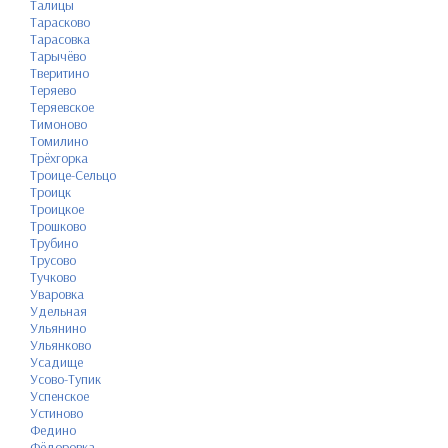
Талицы
Тарасково
Тарасовка
Тарычёво
Тверитино
Теряево
Теряевское
Тимоново
Томилино
Трёхгорка
Троице-Сельцо
Троицк
Троицкое
Трошково
Трубино
Трусово
Тучково
Уваровка
Удельная
Ульянино
Ульянково
Усадище
Усово-Тупик
Успенское
Устиново
Федино
Фёдоровка