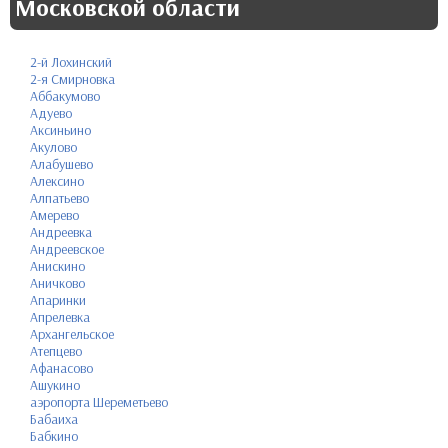
Московской области
2-й Лохинский
2-я Смирновка
Аббакумово
Адуево
Аксиньино
Акулово
Алабушево
Алексино
Алпатьево
Амерево
Андреевка
Андреевское
Анискино
Аничково
Апаринки
Апрелевка
Архангельское
Атепцево
Афанасово
Ашукино
аэропорта Шереметьево
Бабаиха
Бабкино