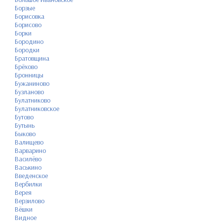
Борзые
Борисовка
Борисово
Борки
Бородино
Бородки
Братовщина
Брёхово
Бронницы
Бужаниново
Бузланово
Булатниково
Булатниковское
Бутово
Бутынь
Быково
Валищево
Варварино
Василёво
Васькино
Введенское
Вербилки
Верея
Верзилово
Вёшки
Видное