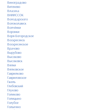
Виноградово
Витенево
Власиха
ВНИИССОК
Володарского
Волоколамск
Волчёнки
Воронки
Воря-Богородское
Воскресенск
Воскресенское
Врачово
Вырубово
Высоково
Высоковск
Вялки
Вялковское
Гаврилково
Гавриловское
Гжель
Глебовский
Глухово
Голиково
Голицыно
Голубое
Голыгино