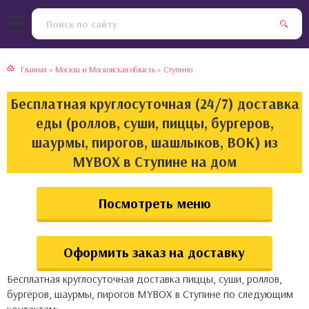
тская кухня
раки
Главная
»
Москва и Московская область
»
Ступино
инская кухня
ды
Бесплатная круглосуточная (24/7) доставка
йская кухня
ны
еды (роллов, суши, пиццы, бургеров,
шаурмы, пирогов, шашлыков, ВОК) из
кская кухня
чики
MYBOX в Ступине на дом
ская кухня
чка, булочки
Посмотреть меню
ерты
Оформить заказ на доставку
епродукты
Бесплатная круглосуточная доставка пиццы, суши, роллов,
та
бургеров, шаурмы, пирогов MYBOX в Ступине по следующим