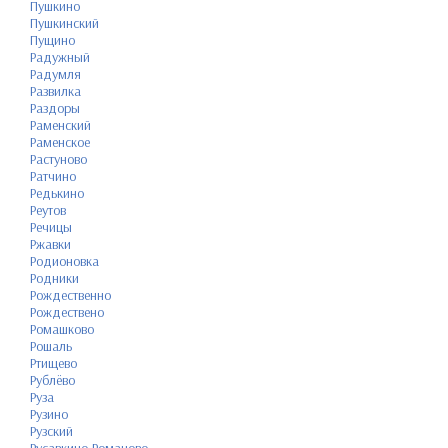
Пушкино
Пушкинский
Пущино
Радужный
Радумля
Развилка
Раздоры
Раменский
Раменское
Растуново
Ратчино
Редькино
Реутов
Речицы
Ржавки
Родионовка
Родники
Рождественно
Рождествено
Ромашково
Рошаль
Ртищево
Рублёво
Руза
Рузино
Рузский