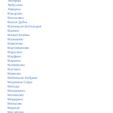
Люберцы
Любучаны
Лямцино
Макарово
Малаховка
Малая Дубна
Маленькая Шотландия
Малино
Малые Вязёмы
Малышево
Мамоново
Мартемьяново
Марусино
Марфино
Марьино
Матвейково
Матчино
Машково
Мебельной Фабрики
Медвежьи Озёра
Мелоди
Мендюкино
Мечниково
Мещерино
Мильково
Мирный
Мисайлово