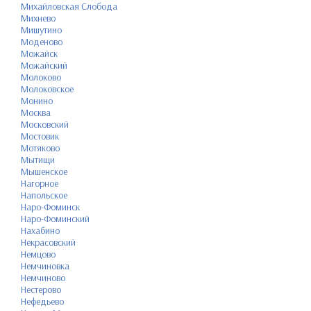
Михайловская Слобода
Михнево
Мишутино
Моденово
Можайск
Можайский
Молоково
Молоковское
Монино
Москва
Московский
Мостовик
Мотяково
Мытищи
Мышенское
Нагорное
Напольское
Наро-Фоминск
Наро-Фоминский
Нахабино
Некрасовский
Немцово
Немчиновка
Немчиново
Нестерово
Нефедьево