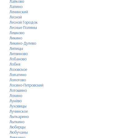
Лайково
Лапино
Ленинский
Лесной
Лесной Городок
Лесные Поляны
Лешково
Ликино
Ликино-Дулево
Липицы
Литвиново
Лобаново
Лобня
Лозовское
Лопатино
Лопотово
Лосино-Петровский
Лотошино
Лохино
Лунёво
Луховицы
Лучинское
Лыткарино
Лыткино
Люберцы
Любучаны
Лямцино