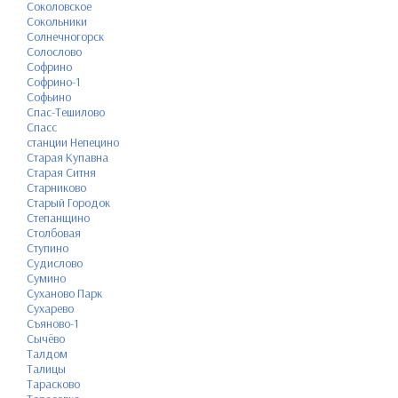
Соколовское
Сокольники
Солнечногорск
Солослово
Софрино
Софрино-1
Софьино
Спас-Тешилово
Спасс
станции Непецино
Старая Купавна
Старая Ситня
Старниково
Старый Городок
Степанщино
Столбовая
Ступино
Судислово
Сумино
Суханово Парк
Сухарево
Съяново-1
Сычёво
Талдом
Талицы
Тарасково