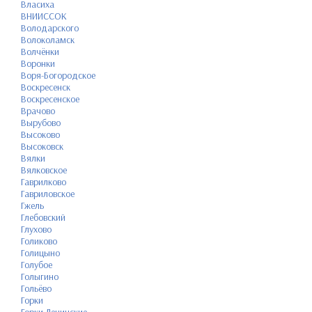
Власиха
ВНИИССОК
Володарского
Волоколамск
Волчёнки
Воронки
Воря-Богородское
Воскресенск
Воскресенское
Врачово
Вырубово
Высоково
Высоковск
Вялки
Вялковское
Гаврилково
Гавриловское
Гжель
Глебовский
Глухово
Голиково
Голицыно
Голубое
Голыгино
Гольёво
Горки