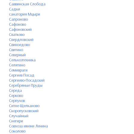
Саввинская Слобода
Садки
санатория Мцыри
Сапроново
Сафоново
Сафоновский
Сватково
Свердловский
Свиноедово
Свитино
Северный
Сельхозтехника
Селятино
Семивраги
Сергиев Посад
Сергиево-Посадский
Серебряные Пруды
Середа
Серково
Серпухов
Ситне-Щелканово
Скоропусковский
Случайный
Снегири
Совхоза имени Ленина
Соколово