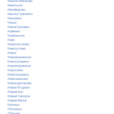
Нижнее Мячково
Никитское
Никифорово
Николо-Урюпино
Никулино
Новая
Новая Купавна
Новинки
Новлянское
Ново
Новоглаголево
Новогуслево
Новое
Новоивановское
Новолотошино
Новопетровское
Новосёлки
Новосидориха
Новосиньково
Новохаритоново
Новые Псарьки
Новый Быт
Новый Городок
Новый Милет
Ногинск
Оболенск
Обухово