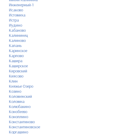
Инженерный-1
Исаково
Истомиха
Истра
Иудино
Кабаново
Калининец
Калиново
Капань
Каринское
Карпово
Кашира
Каширское
Кировский
Киясово
Клин
Княжье Озеро
Козино
Коломенский
Коломна
Колюбакино
Конобеево
Коноплино
Константиново
Константиновское
Коргашино