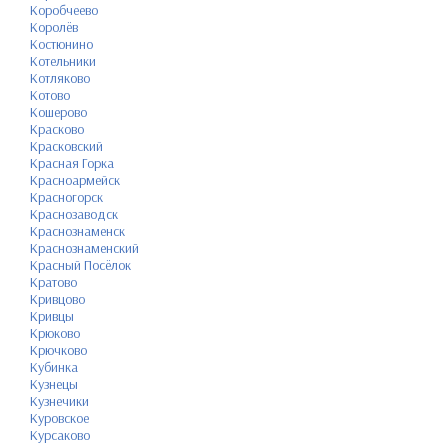
Коробчеево
Королёв
Костюнино
Котельники
Котляково
Котово
Кошерово
Красково
Красковский
Красная Горка
Красноармейск
Красногорск
Краснозаводск
Краснознаменск
Краснознаменский
Красный Посёлок
Кратово
Кривцово
Кривцы
Крюково
Крючково
Кубинка
Кузнецы
Кузнечики
Куровское
Курсаково