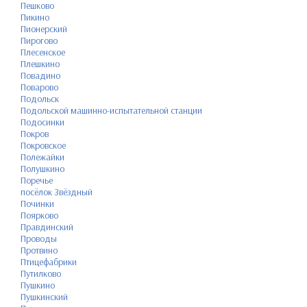
Пешково
Пикино
Пионерский
Пирогово
Плесенское
Плешкино
Повадино
Поварово
Подольск
Подольской машинно-испытательной станции
Подосинки
Покров
Покровское
Полежайки
Полушкино
Поречье
посёлок Звёздный
Починки
Поярково
Правдинский
Проводы
Протвино
Птицефабрики
Путилково
Пушкино
Пушкинский