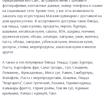
официальный веб-сайт, актуальное меню с ценами и
фотографиями, контактные данные, номер телефона и ссылки
на социальные сети. Кроме того, у вас есть возможность
заказать еду из ресторана Магазин кулинарии с доставкой на
дом круглосуточно. В ассортименте доступны такие блюда,
как пицца, суши и роллы, продукты, пироги, бургеры,
шашлыки, китайская кухня, салаты, ВОК, шаурма, пончики,
грузинская кухня, обеды, хачапури, завтраки, ужин, выпечка,
паста, обеды, завтраки, узбекская кухня, японская кухня,
десерты, стейки, морепродукты, азиатская кухня и многое
другое.
А также и эти популярные блюда: Пицца, Суши, Бургеры,
Паста, Картофель фри, Салат Цезарь,, Суп, Сэндвичи,
Пельмени,, Фрикадельки,, Мисо суп, Рамен, Гамбургеры,
Фалафель, Паста с морепродуктами, Шашлык, Пицца
"Маргарита", Салат Греческий, Лазанья, Терияки курица,
Кальмары фритто, Спринг роллы, Том ям суп, Куриные
крылышки, Лапша с курицей, Тако.