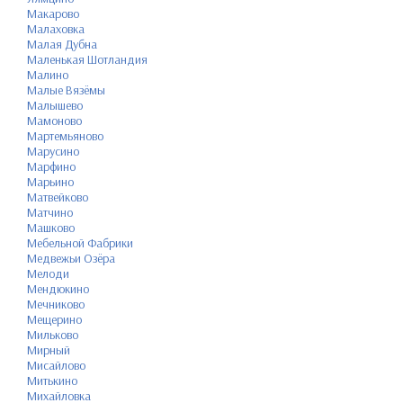
Макарово
Малаховка
Малая Дубна
Маленькая Шотландия
Малино
Малые Вязёмы
Малышево
Мамоново
Мартемьяново
Марусино
Марфино
Марьино
Матвейково
Матчино
Машково
Мебельной Фабрики
Медвежьи Озёра
Мелоди
Мендюкино
Мечниково
Мещерино
Мильково
Мирный
Мисайлово
Митькино
Михайловка