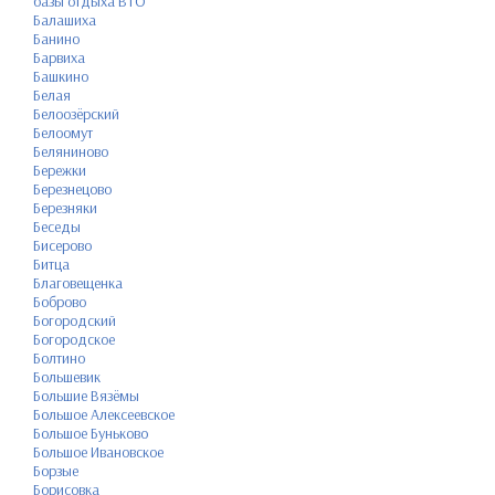
базы отдыха ВТО
Балашиха
Банино
Барвиха
Башкино
Белая
Белоозёрский
Белоомут
Беляниново
Бережки
Березнецово
Березняки
Беседы
Бисерово
Битца
Благовещенка
Боброво
Богородский
Богородское
Болтино
Большевик
Большие Вязёмы
Большое Алексеевское
Большое Буньково
Большое Ивановское
Борзые
Борисовка