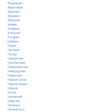
Федюково
Фруктовая
Фрязево
Фрязино
Фряново
Химки
Хлевино
Хотьково
Хуторки
Цибино
Чанки
Часовня
Часцы
Чашниково
Челобитьево
Челюскинский
Чемодурово
Черкизово
Чёрная Грязь
Черноголовка
Чёрное
Чехов
Чеховский
Чешково
Чисмена
Чисменское