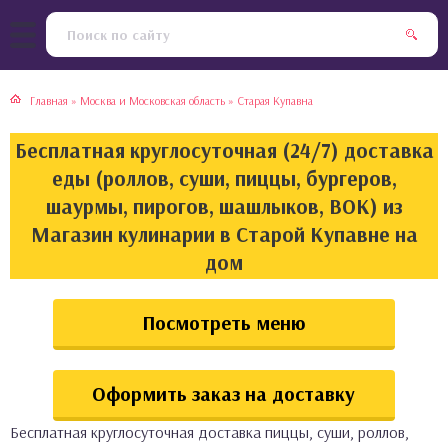
тская кухня
раки
Главная
»
Москва и Московская область
»
Старая Купавна
инская кухня
ды
Бесплатная круглосуточная (24/7) доставка
йская кухня
ны
еды (роллов, суши, пиццы, бургеров,
шаурмы, пирогов, шашлыков, ВОК) из
кская кухня
чики
Магазин кулинарии в Старой Купавне на
дом
ская кухня
чка, булочки
Посмотреть меню
ерты
епродукты
Оформить заказ на доставку
та
Бесплатная круглосуточная доставка пиццы, суши, роллов,