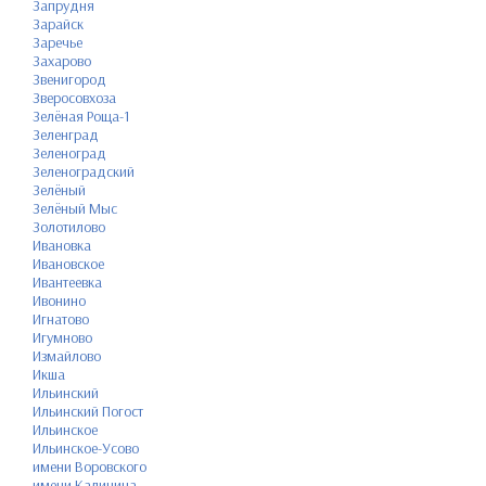
Запрудня
Зарайск
Заречье
Захарово
Звенигород
Зверосовхоза
Зелёная Роща-1
Зеленград
Зеленоград
Зеленоградский
Зелёный
Зелёный Мыс
Золотилово
Ивановка
Ивановское
Ивантеевка
Ивонино
Игнатово
Игумново
Измайлово
Икша
Ильинский
Ильинский Погост
Ильинское
Ильинское-Усово
имени Воровского
имени Калинина