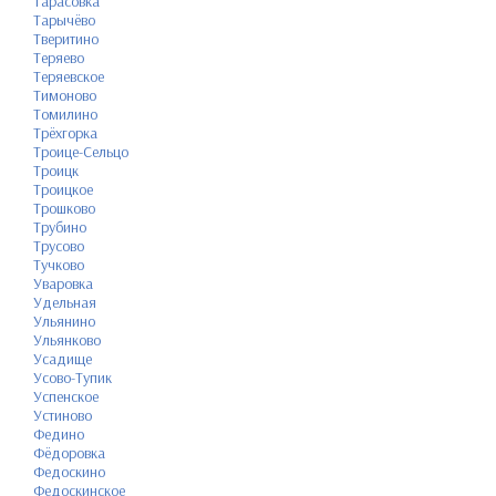
Тарасовка
Тарычёво
Тверитино
Теряево
Теряевское
Тимоново
Томилино
Трёхгорка
Троице-Сельцо
Троицк
Троицкое
Трошково
Трубино
Трусово
Тучково
Уваровка
Удельная
Ульянино
Ульянково
Усадище
Усово-Тупик
Успенское
Устиново
Федино
Фёдоровка
Федоскино
Федоскинское