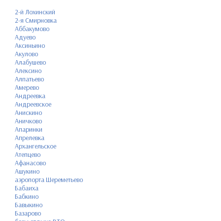
2-й Лохинский
2-я Смирновка
Аббакумово
Адуево
Аксиньино
Акулово
Алабушево
Алексино
Алпатьево
Амерево
Андреевка
Андреевское
Анискино
Аничково
Апаринки
Апрелевка
Архангельское
Атепцево
Афанасово
Ашукино
аэропорта Шереметьево
Бабаиха
Бабкино
Бавыкино
Базарово