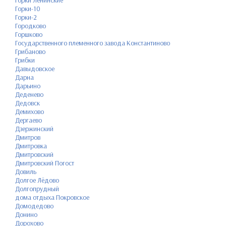
Горки Ленинские
Горки-10
Горки-2
Городково
Горшково
Государственного племенного завода Константиново
Грибаново
Грибки
Давыдовское
Дарна
Дарьино
Деденево
Дедовск
Демихово
Дергаево
Дзержинский
Дмитров
Дмитровка
Дмитровский
Дмитровский Погост
Довиль
Долгое Лёдово
Долгопрудный
дома отдыха Покровское
Домодедово
Донино
Дорохово