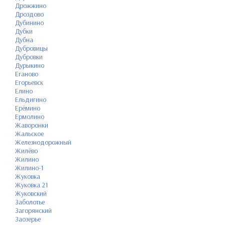
Дрожжино
Дроздово
Дубинино
Дубки
Дубна
Дубровицы
Дубровки
Дурыкино
Еганово
Егорьевск
Елино
Ельдигино
Ерёмино
Ермолино
Жаворонки
Жальское
Железнодорожный
Жилёво
Жилино
Жилино-1
Жуковка
Жуковка 21
Жуковский
Заболотье
Загорянский
Заозерье