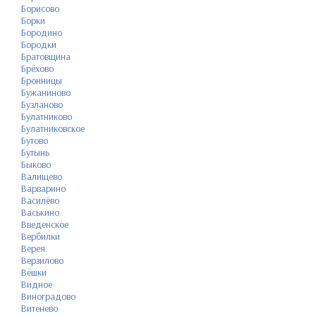
Борисово
Борки
Бородино
Бородки
Братовщина
Брёхово
Бронницы
Бужаниново
Бузланово
Булатниково
Булатниковское
Бутово
Бутынь
Быково
Валищево
Варварино
Василёво
Васькино
Введенское
Вербилки
Верея
Верзилово
Вёшки
Видное
Виноградово
Витенево