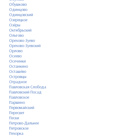
Обушково
Одинцово
Одинцовский
Озерецкое
Озёры
Октябрьский
Ольгово
Орехово-Зуево
Орехово-Зуевский
Орлово
Осеево
Осеченки
Останкино
Осташёво
Островцы
Отрадное
Павловская Слобода
Павловский Посад
Павловское
Паршино
Первомайский
Пересвет
Пески
Петрово-Дальнее
Петровское
Пехорка