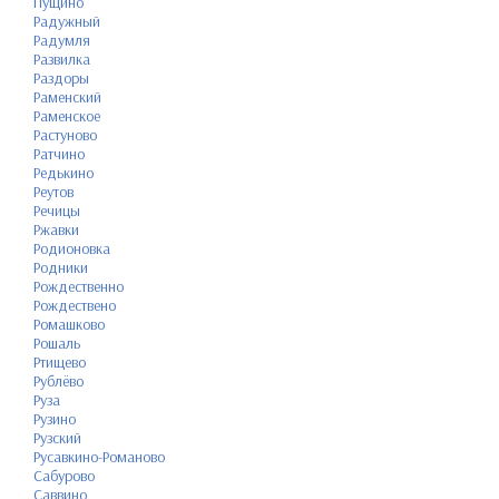
Пущино
Радужный
Радумля
Развилка
Раздоры
Раменский
Раменское
Растуново
Ратчино
Редькино
Реутов
Речицы
Ржавки
Родионовка
Родники
Рождественно
Рождествено
Ромашково
Рошаль
Ртищево
Рублёво
Руза
Рузино
Рузский
Русавкино-Романово
Сабурово
Саввино