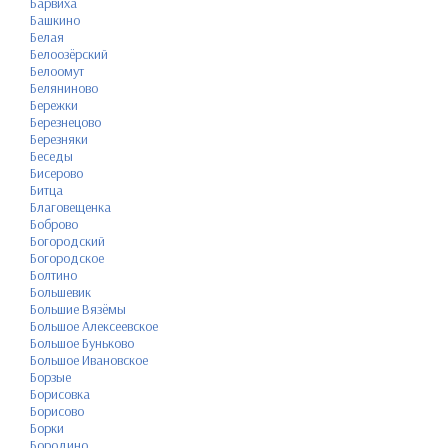
Барвиха
Башкино
Белая
Белоозёрский
Белоомут
Беляниново
Бережки
Березнецово
Березняки
Беседы
Бисерово
Битца
Благовещенка
Боброво
Богородский
Богородское
Болтино
Большевик
Большие Вязёмы
Большое Алексеевское
Большое Буньково
Большое Ивановское
Борзые
Борисовка
Борисово
Борки
Бородино