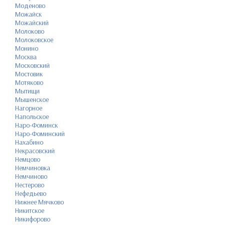
Моденово
Можайск
Можайский
Молоково
Молоковское
Монино
Москва
Московский
Мостовик
Мотяково
Мытищи
Мышенское
Нагорное
Напольское
Наро-Фоминск
Наро-Фоминский
Нахабино
Некрасовский
Немцово
Немчиновка
Немчиново
Нестерово
Нефедьево
Нижнее Мячково
Никитское
Никифорово