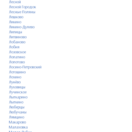
Лесной
Лесной Городок
Лесные Поляны
Лешково
Ликино
Ликино-Дулево
Липицы
Литвиново
Лобаново
Лобня
Лозовское
Лопатино
Лопотово
Лосино-Петровский
Лотошино
Лохино
Лунёво
Луховицы
Лучинское
Лыткарино
Лыткино
Люберцы
Любучаны
Лямцино
Макарово
Малаховка
Малая Дубна