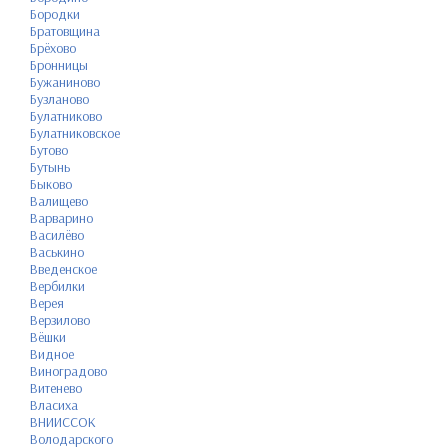
Бородки
Братовщина
Брёхово
Бронницы
Бужаниново
Бузланово
Булатниково
Булатниковское
Бутово
Бутынь
Быково
Валищево
Варварино
Василёво
Васькино
Введенское
Вербилки
Верея
Верзилово
Вёшки
Видное
Виноградово
Витенево
Власиха
ВНИИССОК
Володарского