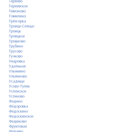
Теряево
Теряевское
Тимоново
Томилино
Трёхгорка
Троице-Сельцо
Троицк
Троицкое
Трошково
Трубино
Трусово
Тучково
Уваровка
Удельная
Ульянино
Ульянково
Усадище
Усово-Тупик
Успенское
Устиново
Федино
Фёдоровка
Федоскино
Федоскинское
Федюково
Фруктовая
Фрязево