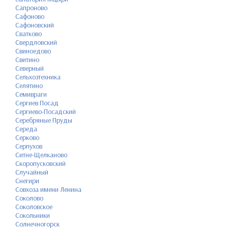
Сапроново
Сафоново
Сафоновский
Сватково
Свердловский
Свиноедово
Свитино
Северный
Сельхозтехника
Селятино
Семивраги
Сергиев Посад
Сергиево-Посадский
Серебряные Пруды
Середа
Серково
Серпухов
Ситне-Щелканово
Скоропусковский
Случайный
Снегири
Совхоза имени Ленина
Соколово
Соколовское
Сокольники
Солнечногорск