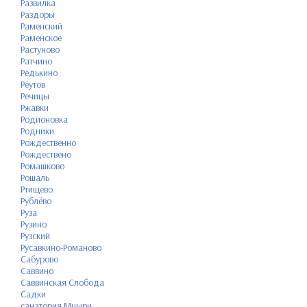
Развилка
Раздоры
Раменский
Раменское
Растуново
Ратчино
Редькино
Реутов
Речицы
Ржавки
Родионовка
Родники
Рождественно
Рождествено
Ромашково
Рошаль
Ртищево
Рублёво
Руза
Рузино
Рузский
Русавкино-Романово
Сабурово
Саввино
Саввинская Слобода
Садки
санатория Мцыри