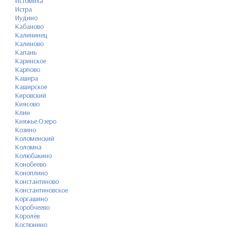
Истомиха
Истра
Иудино
Кабаново
Калининец
Калиново
Капань
Каринское
Карпово
Кашира
Каширское
Кировский
Киясово
Клин
Княжье Озеро
Козино
Коломенский
Коломна
Колюбакино
Конобеево
Коноплино
Константиново
Константиновское
Коргашино
Коробчеево
Королёв
Костюнино