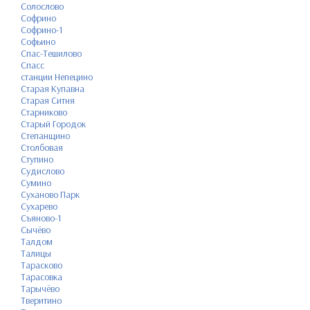
Солослово
Софрино
Софрино-1
Софьино
Спас-Тешилово
Спасс
станции Непецино
Старая Купавна
Старая Ситня
Старниково
Старый Городок
Степанщино
Столбовая
Ступино
Судислово
Сумино
Суханово Парк
Сухарево
Съяново-1
Сычёво
Талдом
Талицы
Тарасково
Тарасовка
Тарычёво
Тверитино