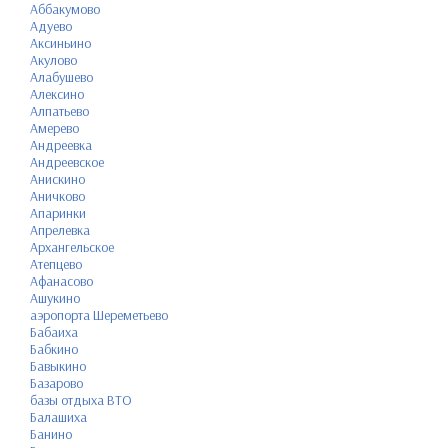
Аббакумово
Адуево
Аксиньино
Акулово
Алабушево
Алексино
Алпатьево
Амерево
Андреевка
Андреевское
Анискино
Аничково
Апаринки
Апрелевка
Архангельское
Атепцево
Афанасово
Ашукино
аэропорта Шереметьево
Бабаиха
Бабкино
Бавыкино
Базарово
базы отдыха ВТО
Балашиха
Банино