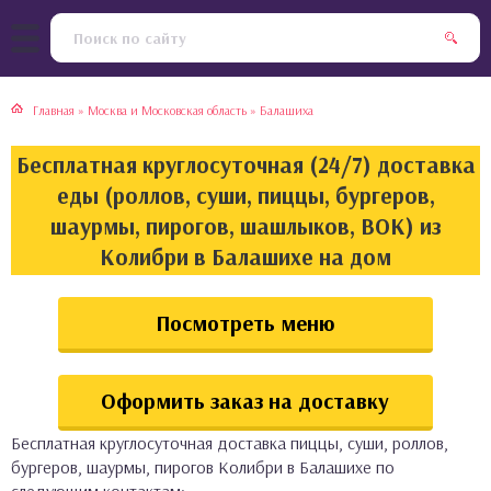
тская кухня
раки
Главная
»
Москва и Московская область
»
Балашиха
инская кухня
ды
Бесплатная круглосуточная (24/7) доставка
йская кухня
ны
еды (роллов, суши, пиццы, бургеров,
шаурмы, пирогов, шашлыков, ВОК) из
кская кухня
чики
Колибри в Балашихе на дом
ская кухня
чка, булочки
Посмотреть меню
ерты
Оформить заказ на доставку
епродукты
Бесплатная круглосуточная доставка пиццы, суши, роллов,
та
бургеров, шаурмы, пирогов Колибри в Балашихе по