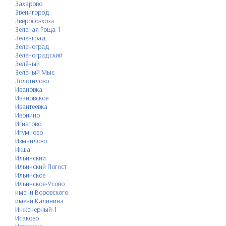
Захарово
Звенигород
Зверосовхоза
Зелёная Роща-1
Зеленград
Зеленоград
Зеленоградский
Зелёный
Зелёный Мыс
Золотилово
Ивановка
Ивановское
Ивантеевка
Ивонино
Игнатово
Игумново
Измайлово
Икша
Ильинский
Ильинский Погост
Ильинское
Ильинское-Усово
имени Воровского
имени Калинина
Инженерный-1
Исаково