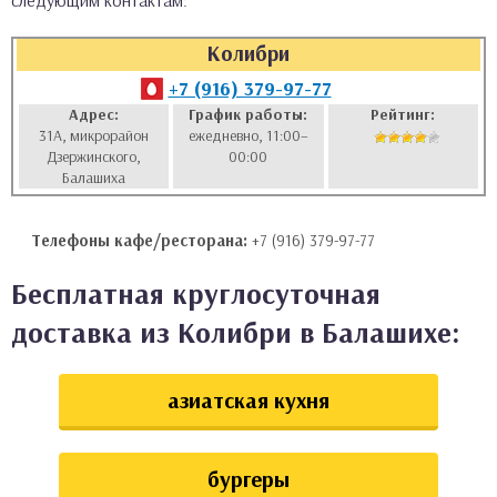
следующим контактам:
аты
Колибри
ки
+7 (916) 379-97-77
Адрес:
График работы:
Рейтинг:
31А, микрорайон
ежедневно, 11:00–
апури
Дзержинского,
00:00
Балашиха
Телефоны кафе/ресторана:
+7 (916) 379-97-77
Бесплатная круглосуточная
доставка из Колибри в Балашихе:
азиатская кухня
бургеры