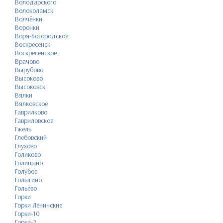
Володарского
Волоколамск
Волчёнки
Воронки
Воря-Богородское
Воскресенск
Воскресенское
Врачово
Вырубово
Высоково
Высоковск
Вялки
Вялковское
Гаврилково
Гавриловское
Гжель
Глебовский
Глухово
Голиково
Голицыно
Голубое
Голыгино
Гольёво
Горки
Горки Ленинские
Горки-10
Горки-2