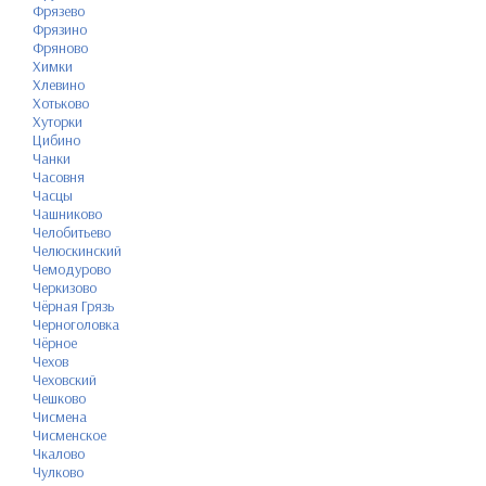
Фрязево
Фрязино
Фряново
Химки
Хлевино
Хотьково
Хуторки
Цибино
Чанки
Часовня
Часцы
Чашниково
Челобитьево
Челюскинский
Чемодурово
Черкизово
Чёрная Грязь
Черноголовка
Чёрное
Чехов
Чеховский
Чешково
Чисмена
Чисменское
Чкалово
Чулково