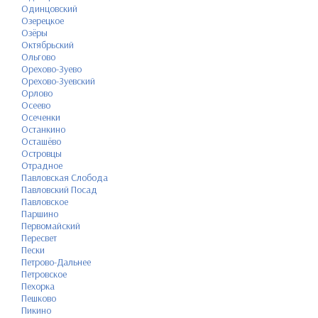
Одинцовский
Озерецкое
Озёры
Октябрьский
Ольгово
Орехово-Зуево
Орехово-Зуевский
Орлово
Осеево
Осеченки
Останкино
Осташёво
Островцы
Отрадное
Павловская Слобода
Павловский Посад
Павловское
Паршино
Первомайский
Пересвет
Пески
Петрово-Дальнее
Петровское
Пехорка
Пешково
Пикино