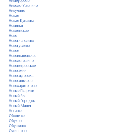
Никифорово
Николо-Урюпино
Никулино
Новая
Новая Купавна
Новинки
Новлянское
Ново
Новоглаголево
Новогуслево
Новое
Новоивановское
Новолотошино
Новопетровское
Новосёлки
Новосидориха
Новосиньково
Новохаритоново
Новые Псарьки
Новый Быт
Новый Городок
Новый Милет
Ногинск
Оболенск
Обухово
Обушково
Одинцово