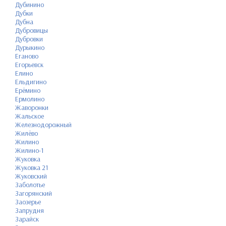
Дубинино
Дубки
Дубна
Дубровицы
Дубровки
Дурыкино
Еганово
Егорьевск
Елино
Ельдигино
Ерёмино
Ермолино
Жаворонки
Жальское
Железнодорожный
Жилёво
Жилино
Жилино-1
Жуковка
Жуковка 21
Жуковский
Заболотье
Загорянский
Заозерье
Запрудня
Зарайск