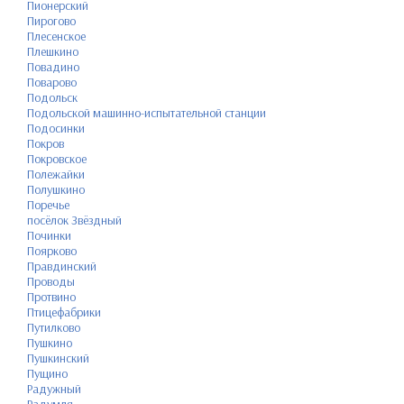
Пионерский
Пирогово
Плесенское
Плешкино
Повадино
Поварово
Подольск
Подольской машинно-испытательной станции
Подосинки
Покров
Покровское
Полежайки
Полушкино
Поречье
посёлок Звёздный
Починки
Поярково
Правдинский
Проводы
Протвино
Птицефабрики
Путилково
Пушкино
Пушкинский
Пущино
Радужный