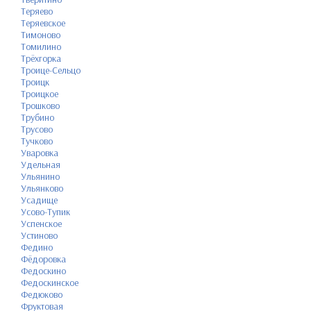
Теряево
Теряевское
Тимоново
Томилино
Трёхгорка
Троице-Сельцо
Троицк
Троицкое
Трошково
Трубино
Трусово
Тучково
Уваровка
Удельная
Ульянино
Ульянково
Усадище
Усово-Тупик
Успенское
Устиново
Федино
Фёдоровка
Федоскино
Федоскинское
Федюково
Фруктовая