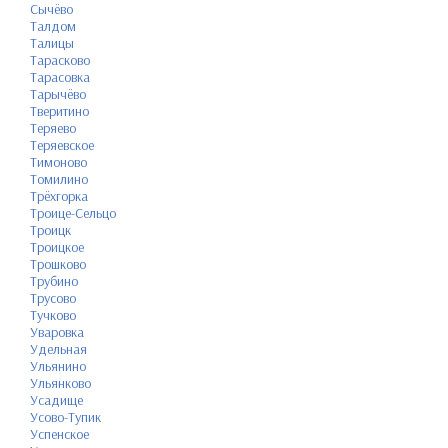
Сычёво
Талдом
Талицы
Тарасково
Тарасовка
Тарычёво
Тверитино
Теряево
Теряевское
Тимоново
Томилино
Трёхгорка
Троице-Сельцо
Троицк
Троицкое
Трошково
Трубино
Трусово
Тучково
Уваровка
Удельная
Ульянино
Ульянково
Усадище
Усово-Тупик
Успенское