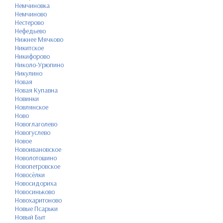
Немчиновка
Немчиново
Нестерово
Нефедьево
Нижнее Мячково
Никитское
Никифорово
Николо-Урюпино
Никулино
Новая
Новая Купавна
Новинки
Новлянское
Ново
Новоглаголево
Новогуслево
Новое
Новоивановское
Новолотошино
Новопетровское
Новосёлки
Новосидориха
Новосиньково
Новохаритоново
Новые Псарьки
Новый Быт