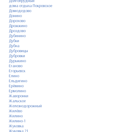
Долгопрудный
дома отдыха Покровское
Домодедово
Донино
Дорохово
Дрожжино
Дроздово
Дубинино
Дубки
Дубна
Дубровицы
Дубровки
Дурыкино
Еганово
Егорьевск
Елино
Ельдигино
Ерёмино
Ермолино
Жаворонки
Жальское
Железнодорожный
Жилёво
Жилино
Жилино-1
Жуковка
Жуковка 21