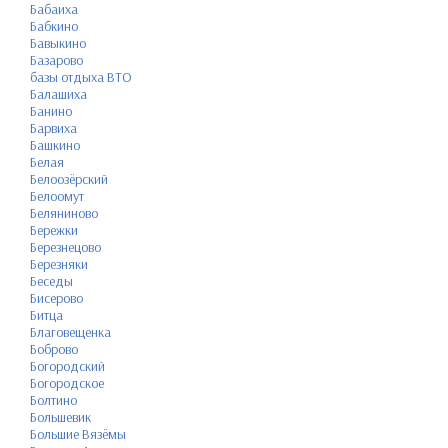
Бабаиха
Бабкино
Бавыкино
Базарово
базы отдыха ВТО
Балашиха
Банино
Барвиха
Башкино
Белая
Белоозёрский
Белоомут
Беляниново
Бережки
Березнецово
Березняки
Беседы
Бисерово
Битца
Благовещенка
Боброво
Богородский
Богородское
Болтино
Большевик
Большие Вязёмы