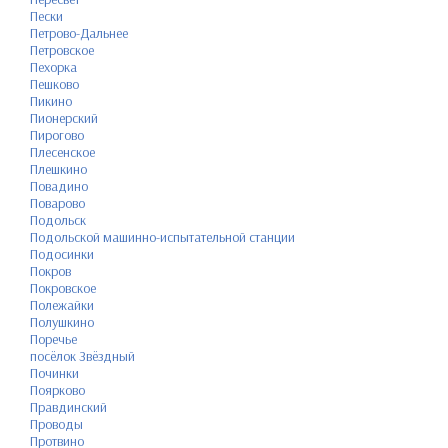
Пески
Петрово-Дальнее
Петровское
Пехорка
Пешково
Пикино
Пионерский
Пирогово
Плесенское
Плешкино
Повадино
Поварово
Подольск
Подольской машинно-испытательной станции
Подосинки
Покров
Покровское
Полежайки
Полушкино
Поречье
посёлок Звёздный
Починки
Поярково
Правдинский
Проводы
Протвино