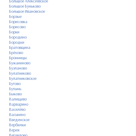
Большое Алексеевское
Большое Буньково
Большое Ивановское
Борзые
Борисовка
Борисово
Борки
Бородино
Бородки
Братовщина
Брёхово
Бронницы
Бужаниново
Бузланово
Булатниково
Булатниковское
Бутово
Бутынь
Быково
Валищево
Варварино
Василёво
Васькино
Введенское
Вербилки
Верея
Верзилово