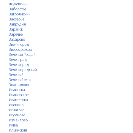
Жуковский
Заболотье
Загорянский
Заозерье
Запрудня
Зарайск
Заречье
Захарово
Звенигород
Зверосовхоза
Зелёная Роща-1
Зеленград
Зеленоград
Зеленоградский
Зелёный
Зелёный Мыс
Золотилово
Ивановка
Ивановское
Ивантеевка
Ивонино
Игнатово
Игумново
Измайлово
Икша
Ильинский