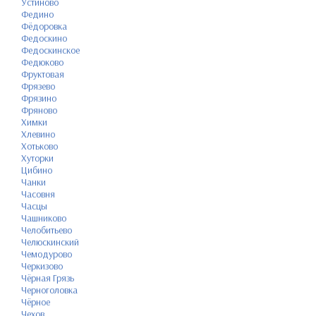
Устиново
Федино
Фёдоровка
Федоскино
Федоскинское
Федюково
Фруктовая
Фрязево
Фрязино
Фряново
Химки
Хлевино
Хотьково
Хуторки
Цибино
Чанки
Часовня
Часцы
Чашниково
Челобитьево
Челюскинский
Чемодурово
Черкизово
Чёрная Грязь
Черноголовка
Чёрное
Чехов