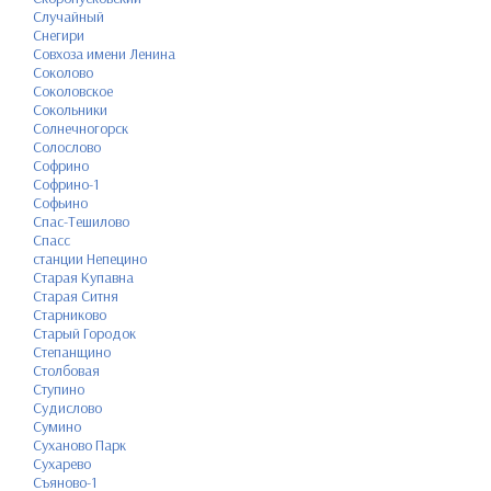
Случайный
Снегири
Совхоза имени Ленина
Соколово
Соколовское
Сокольники
Солнечногорск
Солослово
Софрино
Софрино-1
Софьино
Спас-Тешилово
Спасс
станции Непецино
Старая Купавна
Старая Ситня
Старниково
Старый Городок
Степанщино
Столбовая
Ступино
Судислово
Сумино
Суханово Парк
Сухарево
Съяново-1