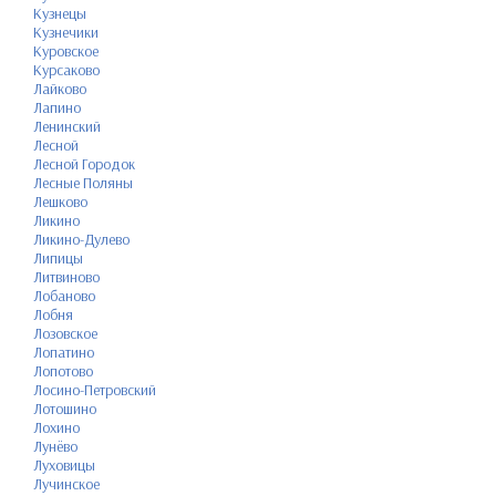
Кузнецы
Кузнечики
Куровское
Курсаково
Лайково
Лапино
Ленинский
Лесной
Лесной Городок
Лесные Поляны
Лешково
Ликино
Ликино-Дулево
Липицы
Литвиново
Лобаново
Лобня
Лозовское
Лопатино
Лопотово
Лосино-Петровский
Лотошино
Лохино
Лунёво
Луховицы
Лучинское