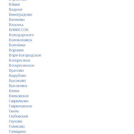
Вёшки
Видное
Виноградово
Витенево
Власиха
ВНИИССОК
Володарского
Волоколамск
Волчёнки
Воронки
Воря-Богородское
Воскресенск
Воскресенское
Врачово
Вырубово
Высоково
Высоковск
Вялки
Вялковское
Гаврилково
Гавриловское
Гжель
Глебовский
Глухово
Голиково
Голицыно