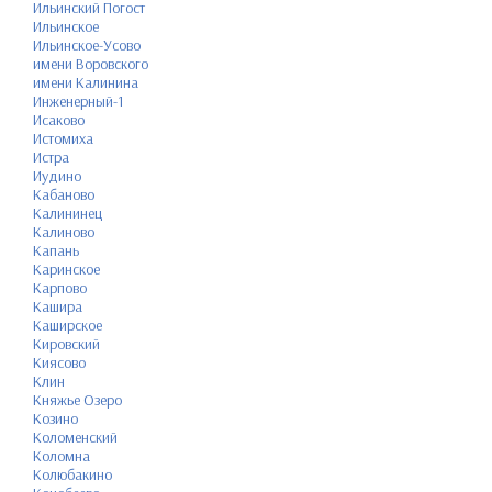
Ильинский Погост
Ильинское
Ильинское-Усово
имени Воровского
имени Калинина
Инженерный-1
Исаково
Истомиха
Истра
Иудино
Кабаново
Калининец
Калиново
Капань
Каринское
Карпово
Кашира
Каширское
Кировский
Киясово
Клин
Княжье Озеро
Козино
Коломенский
Коломна
Колюбакино