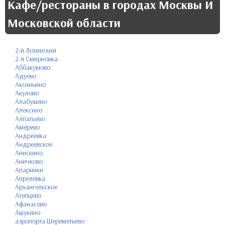
Кафе/рестораны в городах Москвы И
Московской области
2-й Лохинский
2-я Смирновка
Аббакумово
Адуево
Аксиньино
Акулово
Алабушево
Алексино
Алпатьево
Амерево
Андреевка
Андреевское
Анискино
Аничково
Апаринки
Апрелевка
Архангельское
Атепцево
Афанасово
Ашукино
аэропорта Шереметьево