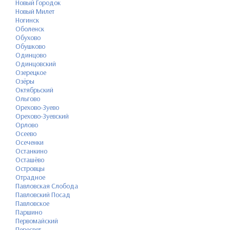
Новый Городок
Новый Милет
Ногинск
Оболенск
Обухово
Обушково
Одинцово
Одинцовский
Озерецкое
Озёры
Октябрьский
Ольгово
Орехово-Зуево
Орехово-Зуевский
Орлово
Осеево
Осеченки
Останкино
Осташёво
Островцы
Отрадное
Павловская Слобода
Павловский Посад
Павловское
Паршино
Первомайский
Пересвет