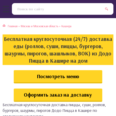
тская кухня
раки
Главная
»
Москва и Московская область
»
Кашира
инская кухня
ды
Бесплатная круглосуточная (24/7) доставка
йская кухня
ны
еды (роллов, суши, пиццы, бургеров,
шаурмы, пирогов, шашлыков, ВОК) из Додо
кская кухня
чики
Пицца в Кашире на дом
ская кухня
чка, булочки
Посмотреть меню
ерты
Оформить заказ на доставку
епродукты
Бесплатная круглосуточная доставка пиццы, суши, роллов,
та
бургеров, шаурмы, пирогов Додо Пицца в Кашире по