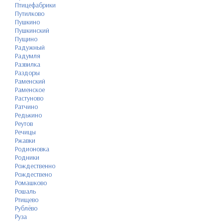
Птицефабрики
Путилково
Пушкино
Пушкинский
Пущино
Радужный
Радумля
Развилка
Раздоры
Раменский
Раменское
Растуново
Ратчино
Редькино
Реутов
Речицы
Ржавки
Родионовка
Родники
Рождественно
Рождествено
Ромашково
Рошаль
Ртищево
Рублёво
Руза