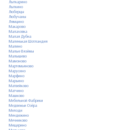
Лыткарино
Лыткино
Люберцы
Любучаны
Лямцино
Макарово
Малаховка
Малая Дубна
Маленькая Шотландия
Малино
Малые Вязёмы
Малышево
Мамоново
Мартемьяново
Марусино
Марфино
Марьино
Матвейково
Матчино
Машково
Мебельной Фабрики
Медвежьи Озёра
Мелоди
Мендюкино
Мечниково
Мещерино