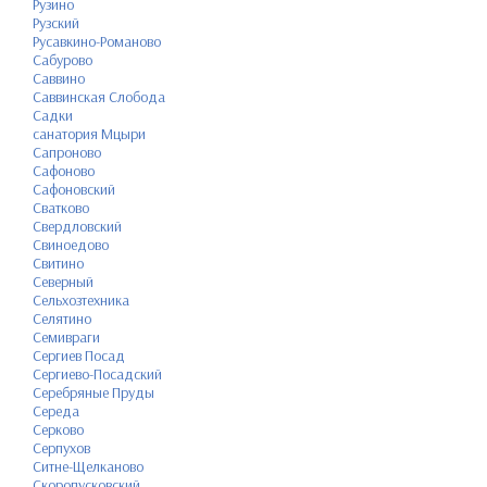
Рузино
Рузский
Русавкино-Романово
Сабурово
Саввино
Саввинская Слобода
Садки
санатория Мцыри
Сапроново
Сафоново
Сафоновский
Сватково
Свердловский
Свиноедово
Свитино
Северный
Сельхозтехника
Селятино
Семивраги
Сергиев Посад
Сергиево-Посадский
Серебряные Пруды
Середа
Серково
Серпухов
Ситне-Щелканово
Скоропусковский