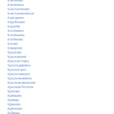
Конобеево
Коноплино
Константиново
Константиновское
Коргашино
Коробчеево
Королёв
Костюнино
Котельники
Котляково
Котово
Кошерово
Красково
Красковский
Красная Горка
Красноармейск
Красногорск
Краснозаводск
Краснознаменск
Краснознаменский
Красный Посёлок
Кратово
Кривцово
Кривцы
Крюково
Крючково
Кубинка