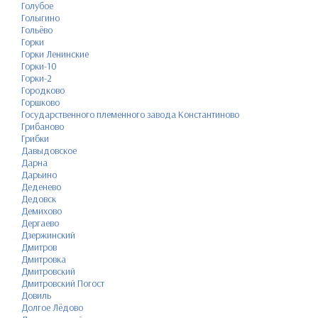
Голубое
Голыгино
Гольёво
Горки
Горки Ленинские
Горки-10
Горки-2
Городково
Горшково
Государственного племенного завода Константиново
Грибаново
Грибки
Давыдовское
Дарна
Дарьино
Деденево
Дедовск
Демихово
Дергаево
Дзержинский
Дмитров
Дмитровка
Дмитровский
Дмитровский Погост
Довиль
Долгое Лёдово