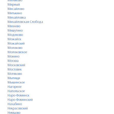
Мильково
Мирный
Мисайлово
Митькино
Михайловка
Михайловская Слобода
Михнево
Мишутино
Моденово
Можайск
Можайский
Молоково
Молоковское
Монино
Москва
Московский
Мостовик
Мотяково
Мытищи
Мышенское
Нагорное
Напольское
Наро-Фоминск
Наро-Фоминский
Нахабино
Некрасовский
Немцово