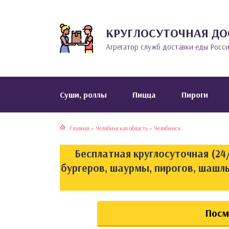
КРУГЛОСУТОЧНАЯ ДО
тская кухня
раки
Агрегатор служб доставки еды Росс
инская кухня
ды
йская кухня
ны
Cуши, роллы
Пицца
Пироги
кская кухня
чики
Главная
»
Челябинская область
»
Челябинск
ская кухня
чка, булочки
Бесплатная круглосуточная (24/
ерты
бургеров, шаурмы, пирогов, шашлы
епродукты
Посм
та