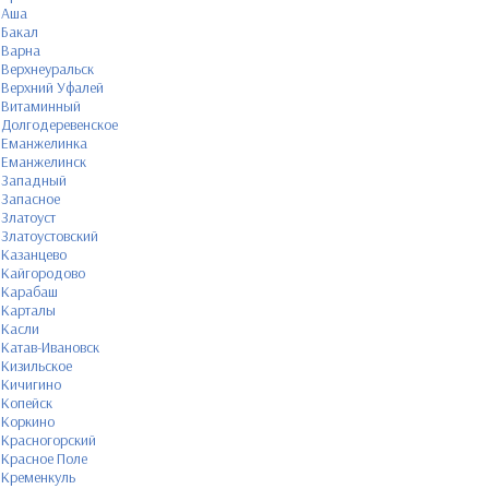
Аша
Бакал
Варна
Верхнеуральск
Верхний Уфалей
Витаминный
Долгодеревенское
Еманжелинка
Еманжелинск
Западный
Запасное
Златоуст
Златоустовский
Казанцево
Кайгородово
Карабаш
Карталы
Касли
Катав-Ивановск
Кизильское
Кичигино
Копейск
Коркино
Красногорский
Красное Поле
Кременкуль