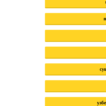
су
узб