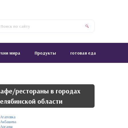
ухни мира
Продукты
готовая еда
афе/рестораны в городах
елябинской области
Агаповка
Акбашева
Аргаяш