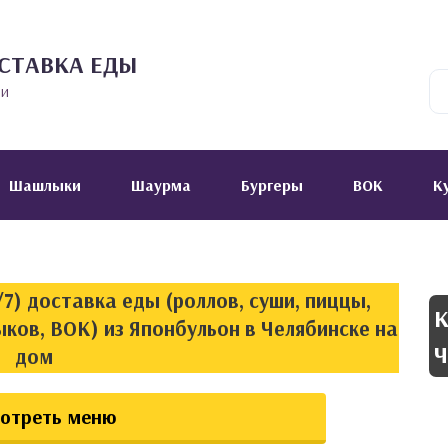
СТАВКА ЕДЫ
ии
Шашлыки
Шаурма
Бургеры
ВОК
К
7) доставка еды (роллов, суши, пиццы,
К
ков, ВОК) из Японбульон в Челябинске на
Ч
дом
отреть меню