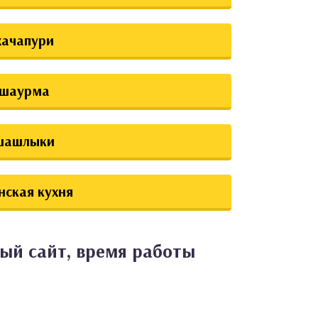
хачапури
шаурма
шашлыки
нская кухня
ый сайт, время работы