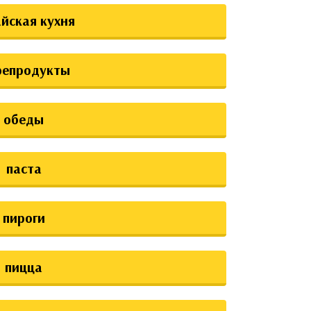
йская кухня
репродукты
обеды
паста
пироги
пицца