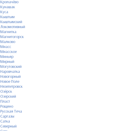
Кропачёво
Кунашак
Куса
Кыштым
Кыштымский
Локомотивный
Магнитка
Магнитогорск
Малково
Миасс
Миасское
Миньяр
Мирный
Могутовский
Наровчатка
Новогорный
Новое Поле
Нязепетровск
Озёрск
Озерский
Пласт
Рощино
Русская Теча
Саргазы
Сатка
Северный