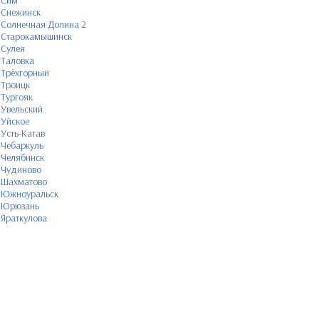
Сим
Снежинск
Солнечная Долина 2
Старокамышинск
Сулея
Таловка
Трёхгорный
Троицк
Тургояк
Увельский
Уйское
Усть-Катав
Чебаркуль
Челябинск
Чудиново
Шахматово
Южноуральск
Юрюзань
Яраткулова