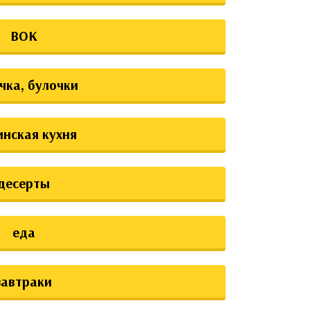
ВОК
чка, булочки
инская кухня
десерты
еда
завтраки