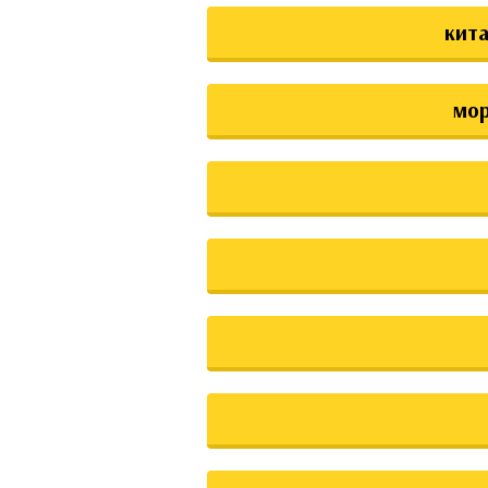
кита
мо