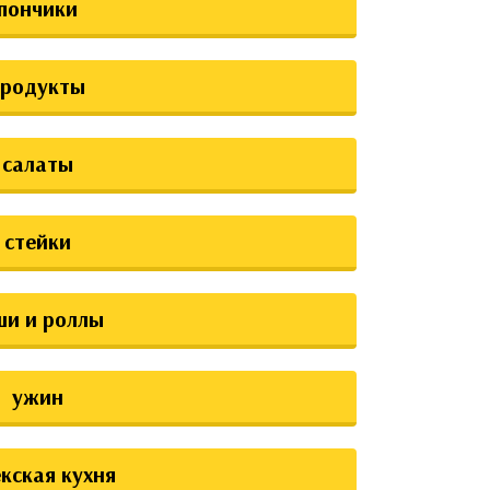
пончики
продукты
салаты
стейки
ши и роллы
ужин
екская кухня