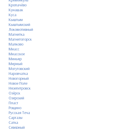
Кременкуль
Кропачёво
Кунашак
Куса
Кыштым
Кыштымский
Локомотивный
Магнитка
Магнитогорск
Малково
Миасс
Миасское
Миньяр
Мирный
Могутовский
Наровчатка
Новогорный
Новое Поле
Нязепетровск
Озёрск
Озерский
Пласт
Рощино
Русская Теча
Саргазы
Сатка
Северный