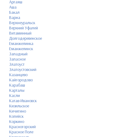
Аргаяш
Аша
Бакал
Варна
Верхнеуральск
Верхний Уфалей
Витаминный
Долгодеревенское
Еманжелинка
Еманжелинск
Западный
Запасное
Златоуст
Златоустовский
Казанцево
Кайгородово
Карабаш
Карталы
Касли
Катав-Ивановск
Кизильское
Кичигино
Копейск
Коркино
Красногорский
Красное Поле