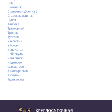
Сим
Снежинск
Солнечная Долина 2
Старокамышинск
Сулея
Таловка
Трёхгорный
Троицк
Тургояк
Увельский
Уйское
Усть-Катав
Чебаркуль
Челябинск
Чудиново
Шахматово
Южноуральск
Юрюзань
Яраткулова
КРУГЛОСУТОЧНАЯ