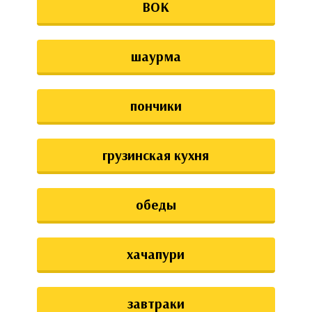
ВОК
шаурма
пончики
грузинская кухня
обеды
хачапури
завтраки