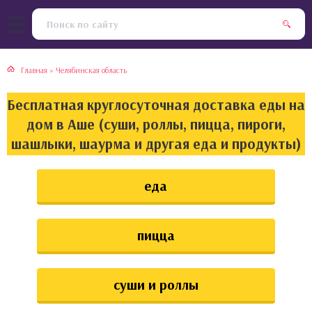
тская кухня
раки
Главная
»
Челябинская область
инская кухня
ды
Бесплатная круглосуточная доставка еды на
йская кухня
ны
дом в Аше (суши, роллы, пицца, пироги,
шашлыки, шаурма и другая еда и продукты)
кская кухня
чики
еда
ская кухня
чка, булочки
ерты
пицца
епродукты
суши и роллы
та