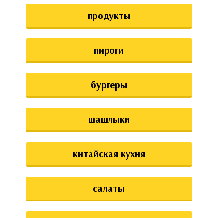
аты
продукты
ки
пироги
апури
бургеры
шашлыки
китайская кухня
салаты