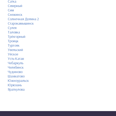
Сатка
Северный
Сим
Снежинск
Солнечная Долина 2
Старокамышинск
Сулея
Таловка
Трёхгорный
Троицк
Тургояк
Увельский
Уйское
Усть-Катав
Чебаркуль
Челябинск
Чудиново
Шахматово
Южноуральск
Юрюзань
Яраткулова