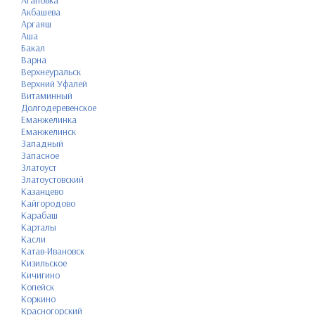
Агаповка
Акбашева
Аргаяш
Аша
Бакал
Варна
Верхнеуральск
Верхний Уфалей
Витаминный
Долгодеревенское
Еманжелинка
Еманжелинск
Западный
Запасное
Златоуст
Златоустовский
Казанцево
Кайгородово
Карабаш
Карталы
Касли
Катав-Ивановск
Кизильское
Кичигино
Копейск
Коркино
Красногорский