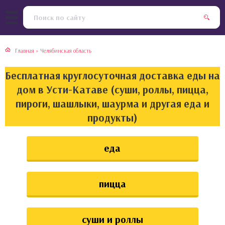
тская кухня
раки
Главная
»
Челябинская область
инская кухня
ды
Бесплатная круглосуточная доставка еды на
йская кухня
ны
дом в Усти-Катаве (суши, роллы, пицца,
пироги, шашлыки, шаурма и другая еда и
кская кухня
чики
продукты)
ская кухня
чка, булочки
еда
ерты
пицца
епродукты
та
суши и роллы