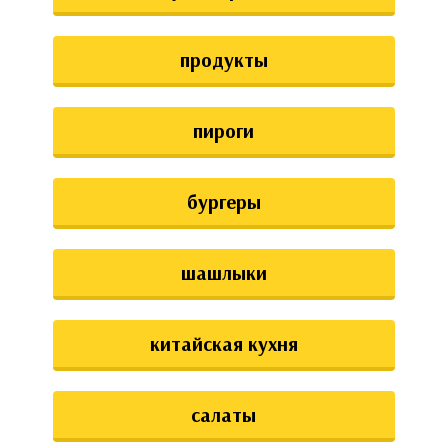
аты
продукты
ки
апури
пироги
бургеры
шашлыки
китайская кухня
салаты