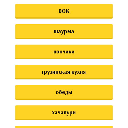
ВОК
шаурма
пончики
грузинская кухня
обеды
хачапури