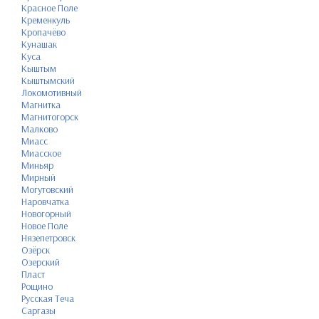
Красное Поле
Кременкуль
Кропачёво
Кунашак
Куса
Кыштым
Кыштымский
Локомотивный
Магнитка
Магнитогорск
Малково
Миасс
Миасское
Миньяр
Мирный
Могутовский
Наровчатка
Новогорный
Новое Поле
Нязепетровск
Озёрск
Озерский
Пласт
Рощино
Русская Теча
Саргазы