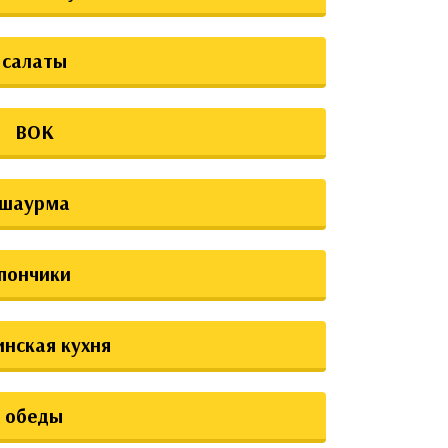
салаты
ВОК
шаурма
пончики
инская кухня
обеды