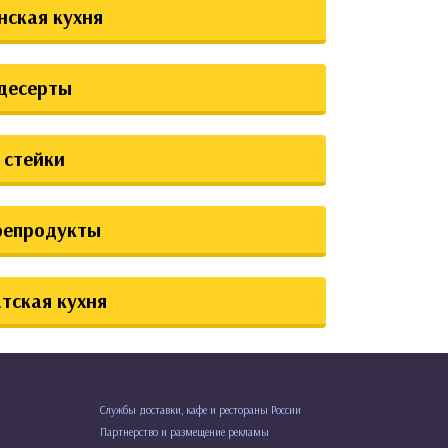
нская кухня
десерты
стейки
репродукты
тская кухня
Службы доставки, кафе и рестораны России
Партнерство и размещение рекламы