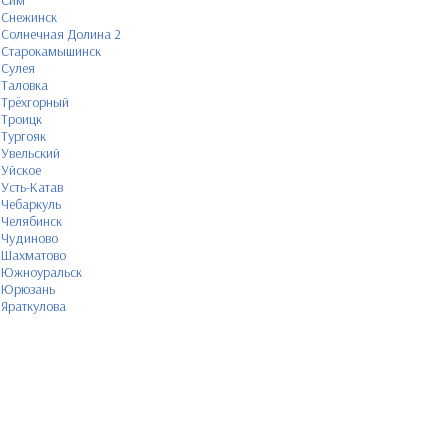
Сим
Снежинск
Солнечная Долина 2
Старокамышинск
Сулея
Таловка
Трёхгорный
Троицк
Тургояк
Увельский
Уйское
Усть-Катав
Чебаркуль
Челябинск
Чудиново
Шахматово
Южноуральск
Юрюзань
Яраткулова