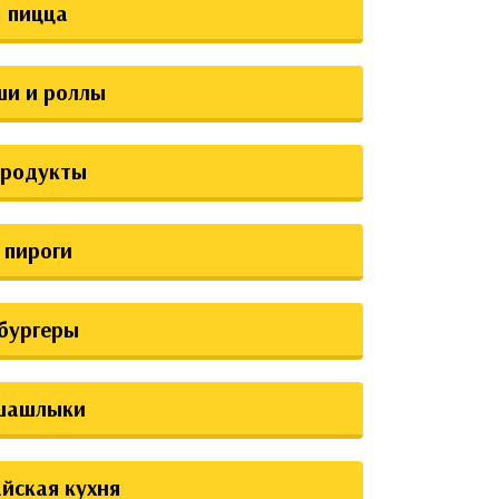
пицца
ши и роллы
продукты
пироги
бургеры
шашлыки
йская кухня