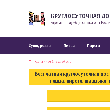
КРУГЛОСУТОЧНАЯ ДО
тская кухня
раки
Агрегатор служб доставки еды Росс
инская кухня
ды
йская кухня
ны
Cуши, роллы
Пицца
Пироги
кская кухня
чики
Главная
»
Челябинская область
ская кухня
чка, булочки
Бесплатная круглосуточная дост
ерты
пицца, пироги, шашлыки, 
епродукты
та