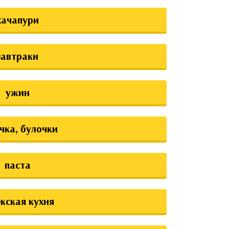
хачапури
завтраки
ужин
чка, булочки
паста
екская кухня