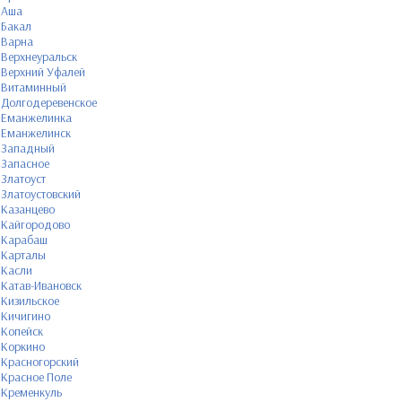
Аша
Бакал
Варна
Верхнеуральск
Верхний Уфалей
Витаминный
Долгодеревенское
Еманжелинка
Еманжелинск
Западный
Запасное
Златоуст
Златоустовский
Казанцево
Кайгородово
Карабаш
Карталы
Касли
Катав-Ивановск
Кизильское
Кичигино
Копейск
Коркино
Красногорский
Красное Поле
Кременкуль