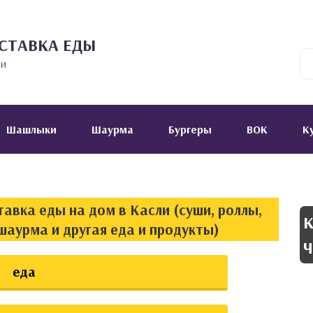
СТАВКА ЕДЫ
ии
Шашлыки
Шаурма
Бургеры
ВОК
К
авка еды на дом в Касли (суши, роллы,
К
шаурма и другая еда и продукты)
Ч
еда