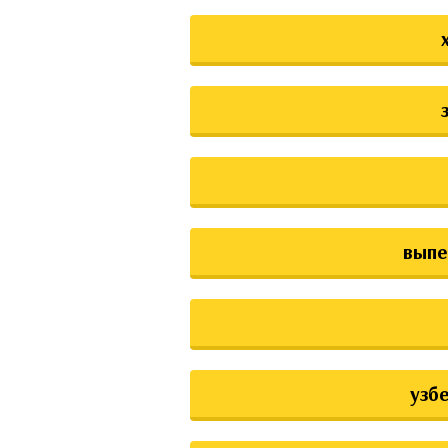
выпе
узб