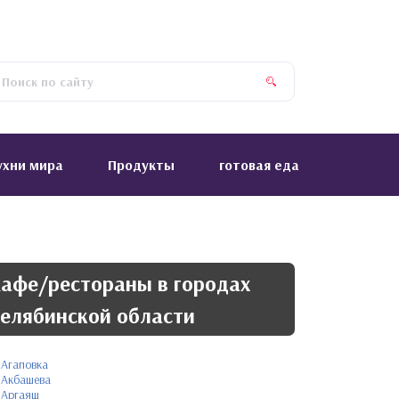
ухни мира
Продукты
готовая еда
афе/рестораны в городах
елябинской области
Агаповка
Акбашева
Аргаяш