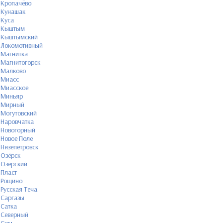
Кропачёво
Кунашак
Куса
Кыштым
Кыштымский
Локомотивный
Магнитка
Магнитогорск
Малково
Миасс
Миасское
Миньяр
Мирный
Могутовский
Наровчатка
Новогорный
Новое Поле
Нязепетровск
Озёрск
Озерский
Пласт
Рощино
Русская Теча
Саргазы
Сатка
Северный