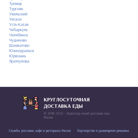
Троицк
Тургояк
Увельский
Уйское
Усть-Катав
Чебаркуль
Челябинск
Чудиново
Шахматово
Южноуральск
Юрюзань
Яраткулова
КРУГЛОСУТОЧНАЯ
ДОСТАВКА ЕДЫ
© 2018–2025 – Агрегатор служб доставки еды
России
Службы доставки, кафе и рестораны России
Партнерство и размещение рекламы