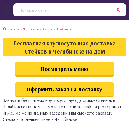
тская кухня
раки
Главная
»
Челябинская область
»
Челябинск
инская кухня
ды
Бесплатная круглосуточная доставка
йская кухня
ны
Стейков в Челябинске на дом
кская кухня
чики
Посмотреть меню
ская кухня
чка, булочки
Оформить заказ на доставку
ерты
Заказать бесплатную круглосуточную доставку Стейков в
Челябинске на дом вы можете из списка кафе и ресторанов
епродукты
ниже. Из меню данных заведений вы сможете заказать
Стейков по лучшей цене в Челябинске
та