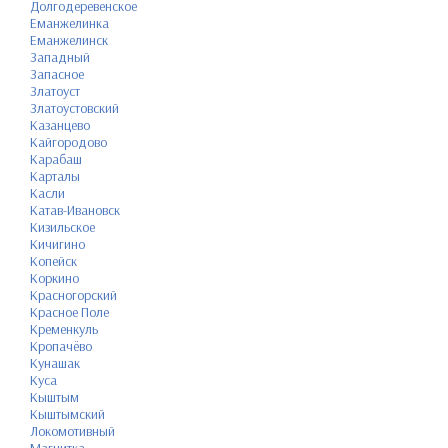
Долгодеревенское
Еманжелинка
Еманжелинск
Западный
Запасное
Златоуст
Златоустовский
Казанцево
Кайгородово
Карабаш
Карталы
Касли
Катав-Ивановск
Кизильское
Кичигино
Копейск
Коркино
Красногорский
Красное Поле
Кременкуль
Кропачёво
Кунашак
Куса
Кыштым
Кыштымский
Локомотивный