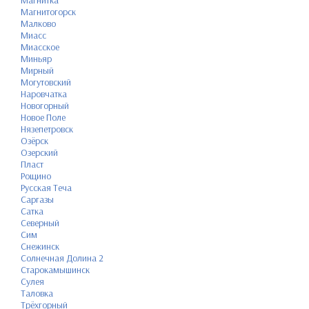
Магнитка
Магнитогорск
Малково
Миасс
Миасское
Миньяр
Мирный
Могутовский
Наровчатка
Новогорный
Новое Поле
Нязепетровск
Озёрск
Озерский
Пласт
Рощино
Русская Теча
Саргазы
Сатка
Северный
Сим
Снежинск
Солнечная Долина 2
Старокамышинск
Сулея
Таловка
Трёхгорный