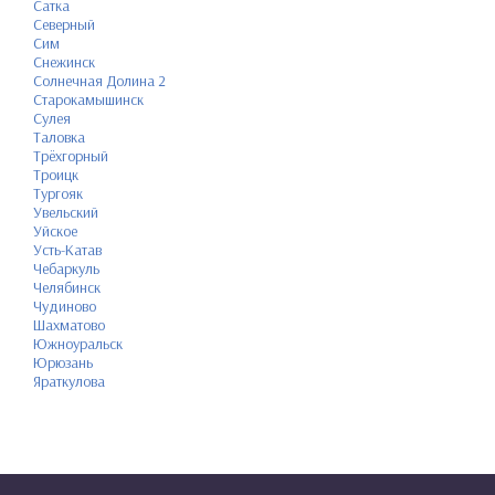
Сатка
Северный
Сим
Снежинск
Солнечная Долина 2
Старокамышинск
Сулея
Таловка
Трёхгорный
Троицк
Тургояк
Увельский
Уйское
Усть-Катав
Чебаркуль
Челябинск
Чудиново
Шахматово
Южноуральск
Юрюзань
Яраткулова