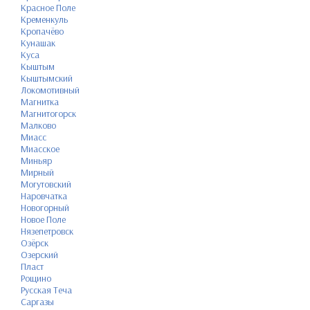
Красное Поле
Кременкуль
Кропачёво
Кунашак
Куса
Кыштым
Кыштымский
Локомотивный
Магнитка
Магнитогорск
Малково
Миасс
Миасское
Миньяр
Мирный
Могутовский
Наровчатка
Новогорный
Новое Поле
Нязепетровск
Озёрск
Озерский
Пласт
Рощино
Русская Теча
Саргазы