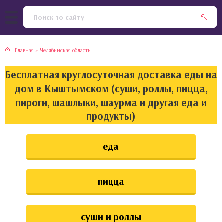
тская кухня
раки
Главная
»
Челябинская область
инская кухня
ды
Бесплатная круглосуточная доставка еды на
йская кухня
ны
дом в Кыштымском (суши, роллы, пицца,
пироги, шашлыки, шаурма и другая еда и
кская кухня
чики
продукты)
ская кухня
чка, булочки
еда
ерты
пицца
епродукты
та
суши и роллы