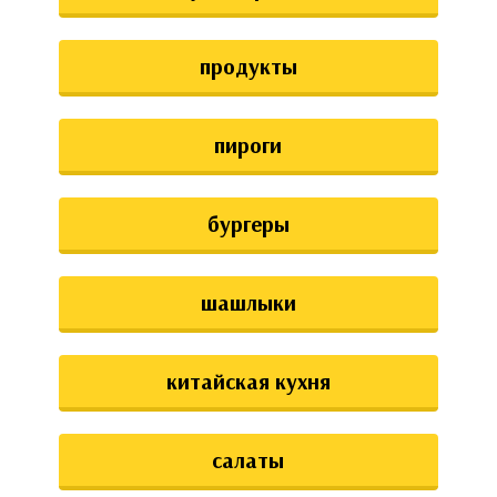
аты
продукты
ки
апури
пироги
бургеры
шашлыки
китайская кухня
салаты