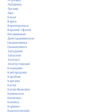
Агаповка
Акбашева
Аргаяш
Аша
Бакал
Варна
Верхнеуральск
Верхний Уфалей
Витаминный
Долгодеревенское
Еманжелинка
Еманжелинск
Западный
Запасное
Златоуст
Златоустовский
Казанцево
Кайгородово
Карабаш
Карталы
Касли
Катав-Ивановск
Кизильское
Кичигино
Копейск
Коркино
Красногорский