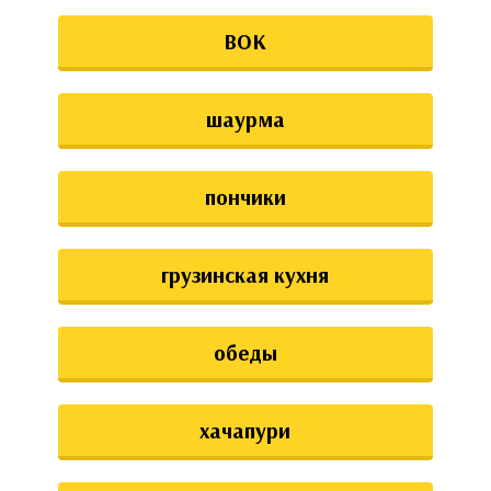
ВОК
шаурма
пончики
грузинская кухня
обеды
хачапури