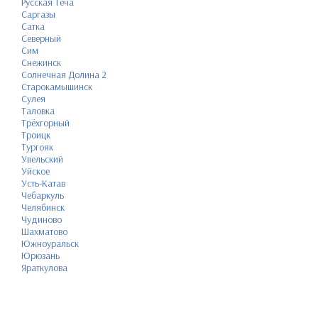
Русская Теча
Саргазы
Сатка
Северный
Сим
Снежинск
Солнечная Долина 2
Старокамышинск
Сулея
Таловка
Трёхгорный
Троицк
Тургояк
Увельский
Уйское
Усть-Катав
Чебаркуль
Челябинск
Чудиново
Шахматово
Южноуральск
Юрюзань
Яраткулова