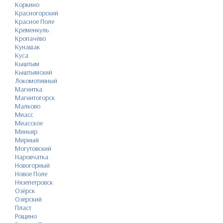
Коркино
Красногорский
Красное Поле
Кременкуль
Кропачёво
Кунашак
Куса
Кыштым
Кыштымский
Локомотивный
Магнитка
Магнитогорск
Малково
Миасс
Миасское
Миньяр
Мирный
Могутовский
Наровчатка
Новогорный
Новое Поле
Нязепетровск
Озёрск
Озерский
Пласт
Рощино