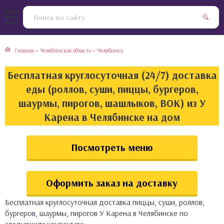
тская кухня
раки
Главная
»
Челябинская область
»
Челябинск
инская кухня
ды
Бесплатная круглосуточная (24/7) доставка
йская кухня
ны
еды (роллов, суши, пиццы, бургеров,
шаурмы, пирогов, шашлыков, ВОК) из У
кская кухня
чики
Карена в Челябинске на дом
ская кухня
чка, булочки
Посмотреть меню
ерты
Оформить заказ на доставку
епродукты
Бесплатная круглосуточная доставка пиццы, суши, роллов,
та
бургеров, шаурмы, пирогов У Карена в Челябинске по