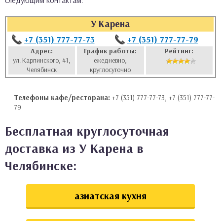
следующим контактам:
аты
У Карена
ки
+7 (351) 777-77-73
+7 (351) 777-77-79
Адрес:
График работы:
Рейтинг:
ул. Карпинского, 41,
ежедневно,
апури
Челябинск
круглосуточно
Телефоны кафе/ресторана:
+7 (351) 777-77-73, +7 (351) 777-77-
79
Бесплатная круглосуточная
доставка из У Карена в
Челябинске:
азиатская кухня