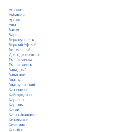
Агаповка
Акбашева
Аргаяш
Аша
Бакал
Варна
Верхнеуральск
Верхний Уфалей
Витаминный
Долгодеревенское
Еманжелинка
Еманжелинск
Западный
Запасное
Златоуст
Златоустовский
Казанцево
Кайгородово
Карабаш
Карталы
Касли
Катав-Ивановск
Кизильское
Кичигино
Копейск