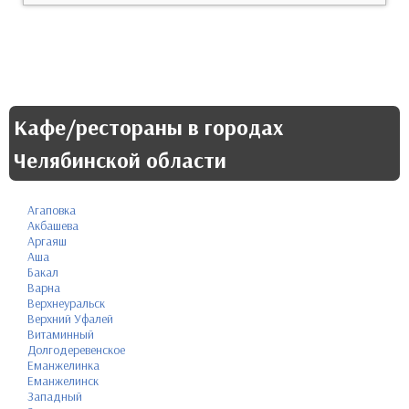
Кафе/рестораны в городах
Челябинской области
Агаповка
Акбашева
Аргаяш
Аша
Бакал
Варна
Верхнеуральск
Верхний Уфалей
Витаминный
Долгодеревенское
Еманжелинка
Еманжелинск
Западный