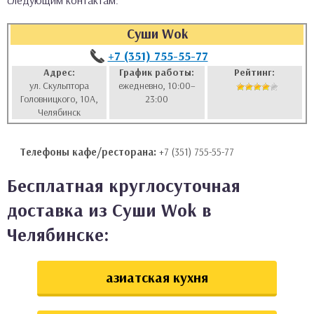
следующим контактам:
аты
Суши Wok
ки
+7 (351) 755-55-77
Адрес:
График работы:
Рейтинг:
ул. Скульптора
ежедневно, 10:00–
апури
Головницкого, 10А,
23:00
Челябинск
Телефоны кафе/ресторана:
+7 (351) 755-55-77
Бесплатная круглосуточная
доставка из Суши Wok в
Челябинске:
азиатская кухня