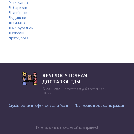
Усть-Катав
Чебаркуль
Челябинск
Чудиново
Шахматово
Южноуральск
Юрюзань
Яраткулова
КРУГЛОСУТОЧНАЯ
ДОСТАВКА ЕДЫ
© 2018–2025 – Агрегатор служб доставки еды
России
Службы доставки, кафе и рестораны России
Партнерство и размещение рекламы
Использование материалов сайта запрещено!