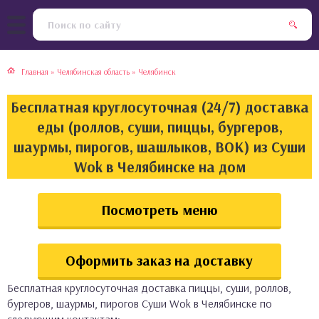
тская кухня
раки
Главная
»
Челябинская область
»
Челябинск
инская кухня
ды
Бесплатная круглосуточная (24/7) доставка
йская кухня
ны
еды (роллов, суши, пиццы, бургеров,
шаурмы, пирогов, шашлыков, ВОК) из Суши
кская кухня
чики
Wok в Челябинске на дом
ская кухня
чка, булочки
Посмотреть меню
ерты
Оформить заказ на доставку
епродукты
Бесплатная круглосуточная доставка пиццы, суши, роллов,
та
бургеров, шаурмы, пирогов Суши Wok в Челябинске по