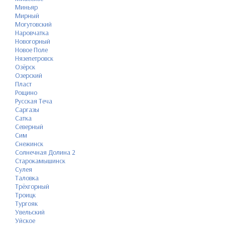
Миньяр
Мирный
Могутовский
Наровчатка
Новогорный
Новое Поле
Нязепетровск
Озёрск
Озерский
Пласт
Рощино
Русская Теча
Саргазы
Сатка
Северный
Сим
Снежинск
Солнечная Долина 2
Старокамышинск
Сулея
Таловка
Трёхгорный
Троицк
Тургояк
Увельский
Уйское