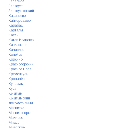
Запасное
Златоуст
Златоустовский
Казанцево
Кайгородово
Карабаш
Карталы
Касли
Катав-Ивановск
Кизильское
Кичигино
Копейск
Коркино
Красногорский
Красное Поле
Кременкуль
Кропачёво
Кунашак
Куса
Кыштым
Кыштымский
Локомотивный
Магнитка
Магнитогорск
Малково
Миасс
Миасское