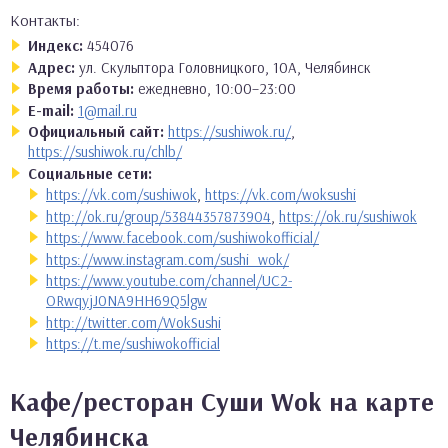
Контакты:
Индекс:
454076
Адрес:
ул. Скульптора Головницкого, 10А, Челябинск
Время работы:
ежедневно, 10:00–23:00
E-mail:
1@mail.ru
Официальный сайт:
https://sushiwok.ru/
,
https://sushiwok.ru/chlb/
Социальные сети:
https://vk.com/sushiwok
,
https://vk.com/woksushi
http://ok.ru/group/53844357873904
,
https://ok.ru/sushiwok
https://www.facebook.com/sushiwokofficial/
https://www.instagram.com/sushi_wok/
https://www.youtube.com/channel/UC2-
ORwqyjJ0NA9HH69Q5lgw
http://twitter.com/WokSushi
https://t.me/sushiwokofficial
Кафе/ресторан Суши Wok на карте
Челябинска