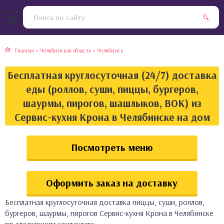
тская кухня
раки
Главная
»
Челябинская область
»
Челябинск
инская кухня
ды
Бесплатная круглосуточная (24/7) доставка
йская кухня
ны
еды (роллов, суши, пиццы, бургеров,
шаурмы, пирогов, шашлыков, ВОК) из
кская кухня
чики
Сервис-кухня Крона в Челябинске на дом
ская кухня
чка, булочки
Посмотреть меню
ерты
Оформить заказ на доставку
епродукты
Бесплатная круглосуточная доставка пиццы, суши, роллов,
та
бургеров, шаурмы, пирогов Сервис-кухня Крона в Челябинске