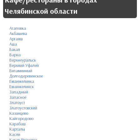
Челябинской области
Агаповка
Акбашева
Аргаяш
Аша
Бакал
Варна
Верхнеуральск
Верхний Уфалей
Витаминный
Долгодеревенское
Еманжелинка
Еманжелинск
Западный
Запасное
Златоуст
Златоустовский
Казанцево
Кайгородово
Карабаш
Карталы
Касли
Катав-Ивановск