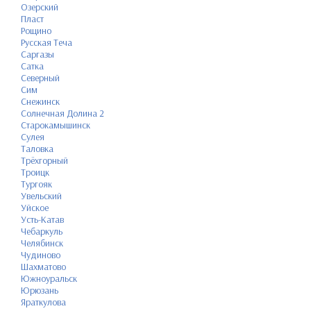
Озерский
Пласт
Рощино
Русская Теча
Саргазы
Сатка
Северный
Сим
Снежинск
Солнечная Долина 2
Старокамышинск
Сулея
Таловка
Трёхгорный
Троицк
Тургояк
Увельский
Уйское
Усть-Катав
Чебаркуль
Челябинск
Чудиново
Шахматово
Южноуральск
Юрюзань
Яраткулова