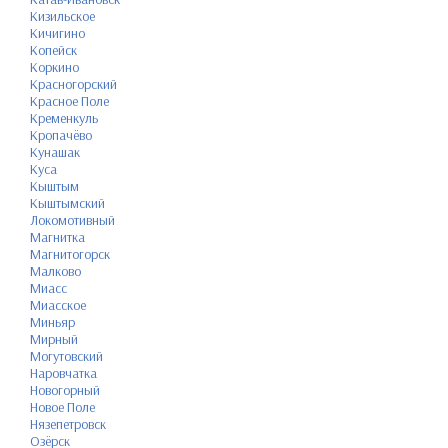
Кизильское
Кичигино
Копейск
Коркино
Красногорский
Красное Поле
Кременкуль
Кропачёво
Кунашак
Куса
Кыштым
Кыштымский
Локомотивный
Магнитка
Магнитогорск
Малково
Миасс
Миасское
Миньяр
Мирный
Могутовский
Наровчатка
Новогорный
Новое Поле
Нязепетровск
Озёрск