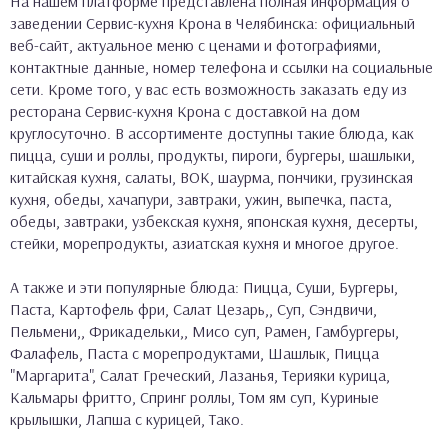
На нашем платформе представлена полная информация о
заведении Сервис-кухня Крона в Челябинска: официальный
веб-сайт, актуальное меню с ценами и фотографиями,
контактные данные, номер телефона и ссылки на социальные
сети. Кроме того, у вас есть возможность заказать еду из
ресторана Сервис-кухня Крона с доставкой на дом
круглосуточно. В ассортименте доступны такие блюда, как
пицца, суши и роллы, продукты, пироги, бургеры, шашлыки,
китайская кухня, салаты, ВОК, шаурма, пончики, грузинская
кухня, обеды, хачапури, завтраки, ужин, выпечка, паста,
обеды, завтраки, узбекская кухня, японская кухня, десерты,
стейки, морепродукты, азиатская кухня и многое другое.
А также и эти популярные блюда: Пицца, Суши, Бургеры,
Паста, Картофель фри, Салат Цезарь,, Суп, Сэндвичи,
Пельмени,, Фрикадельки,, Мисо суп, Рамен, Гамбургеры,
Фалафель, Паста с морепродуктами, Шашлык, Пицца
"Маргарита", Салат Греческий, Лазанья, Терияки курица,
Кальмары фритто, Спринг роллы, Том ям суп, Куриные
крылышки, Лапша с курицей, Тако.