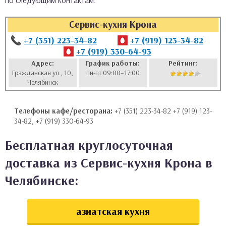
по следующим контактам:
аты
Сервис-кухня Крона
ки
+7 (351) 223-34-82
+7 (919) 123-34-82
+7 (919) 330-64-93
апури
Адрес:
График работы:
Рейтинг:
Гражданская ул., 10,
пн-пт 09:00–17:00
Челябинск
Телефоны кафе/ресторана:
+7 (351) 223-34-82 +7 (919) 123-
34-82, +7 (919) 330-64-93
Бесплатная круглосуточная
доставка из Сервис-кухня Крона в
Челябинске:
азиатская кухня