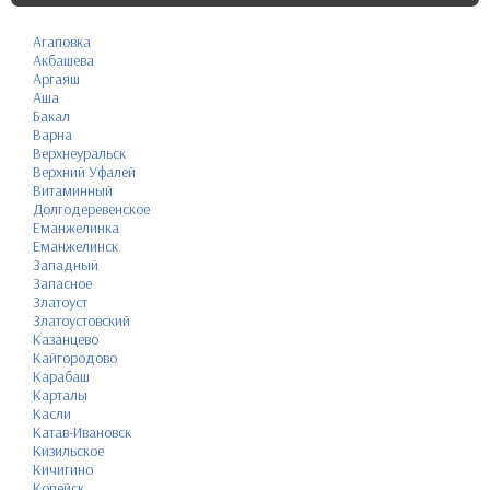
Агаповка
Акбашева
Аргаяш
Аша
Бакал
Варна
Верхнеуральск
Верхний Уфалей
Витаминный
Долгодеревенское
Еманжелинка
Еманжелинск
Западный
Запасное
Златоуст
Златоустовский
Казанцево
Кайгородово
Карабаш
Карталы
Касли
Катав-Ивановск
Кизильское
Кичигино
Копейск