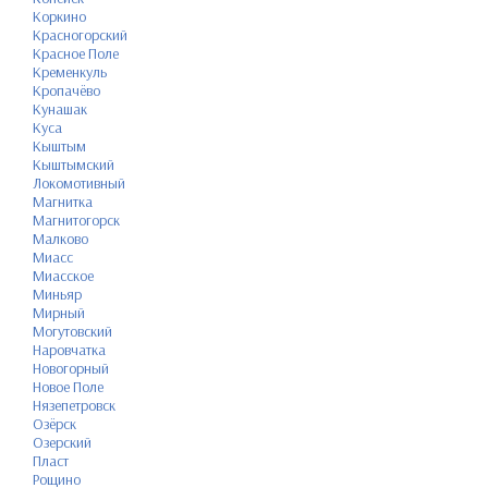
Коркино
Красногорский
Красное Поле
Кременкуль
Кропачёво
Кунашак
Куса
Кыштым
Кыштымский
Локомотивный
Магнитка
Магнитогорск
Малково
Миасс
Миасское
Миньяр
Мирный
Могутовский
Наровчатка
Новогорный
Новое Поле
Нязепетровск
Озёрск
Озерский
Пласт
Рощино