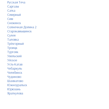
Русская Теча
Саргазы
Сатка
Северный
Сим
Снежинск
Солнечная Долина 2
Старокамышинск
Сулея
Таловка
Трёхгорный
Троицк
Тургояк
Увельский
Уйское
Усть-Катав
Чебаркуль
Челябинск
Чудиново
Шахматово
Южноуральск
Юрюзань
Яраткулова