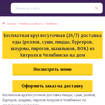
тская кухня
раки
Главная
»
Челябинская область
»
Челябинск
инская кухня
ды
Бесплатная круглосуточная (24/7) доставка
йская кухня
ны
еды (роллов, суши, пиццы, бургеров,
шаурмы, пирогов, шашлыков, ВОК) из
кская кухня
чики
Хитролл в Челябинске на дом
ская кухня
чка, булочки
Посмотреть меню
ерты
Оформить заказ на доставку
епродукты
Бесплатная круглосуточная доставка пиццы, суши, роллов,
та
бургеров, шаурмы, пирогов Хитролл в Челябинске по