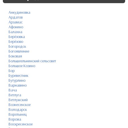
Анкудиновка
Ардатов
Арзамас
Афонино
Балахна
Берёзовка
Берёзово
Богородск
Богоявление
Боковая
Большеельнинский сельсовет
Большое Козино
Бор
Буревестник
Бутурлино
Варнавино
Вача
Ветлуга
Ветлужский
Вознесенское
Володарск
Воротынец
Ворсма
Воскресенское