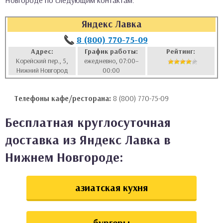
Новгороде по следующим контактам:
аты
Яндекс Лавка
ки
8 (800) 770-75-09
Адрес:
График работы:
Рейтинг:
Корейский пер., 5,
ежедневно, 07:00–
апури
Нижний Новгород
00:00
Телефоны кафе/ресторана:
8 (800) 770-75-09
Бесплатная круглосуточная
доставка из Яндекс Лавка в
Нижнем Новгороде:
азиатская кухня
бургеры