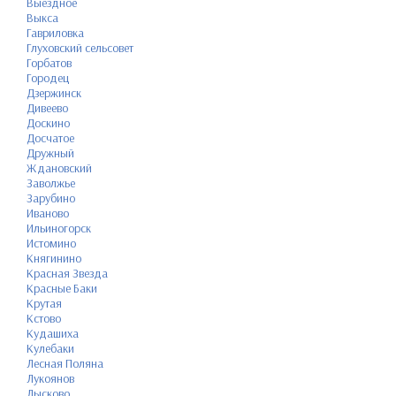
Выездное
Выкса
Гавриловка
Глуховский сельсовет
Горбатов
Городец
Дзержинск
Дивеево
Доскино
Досчатое
Дружный
Ждановский
Заволжье
Зарубино
Иваново
Ильиногорск
Истомино
Княгинино
Красная Звезда
Красные Баки
Крутая
Кстово
Кудашиха
Кулебаки
Лесная Поляна
Лукоянов
Лысково