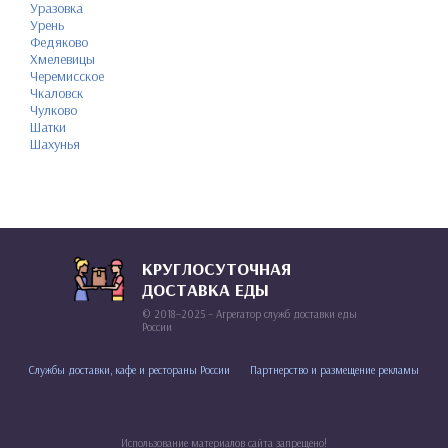
Уразовка
Урень
Федяково
Хмелевицы
Черемисское
Чкаловск
Чулково
Шатки
Шахунья
КРУГЛОСУТОЧНАЯ
ДОСТАВКА ЕДЫ
© 2018–2025 – Агрегатор служб доставки еды
России
Службы доставки, кафе и рестораны России
Партнерство и размещение рекламы
Использование материалов сайта запрещено!