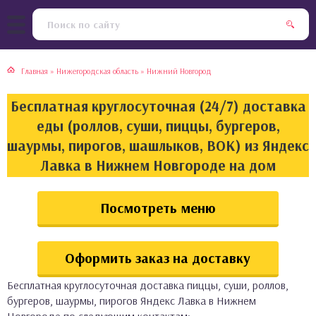
тская кухня
раки
Главная
»
Нижегородская область
»
Нижний Новгород
инская кухня
ды
Бесплатная круглосуточная (24/7) доставка
йская кухня
ны
еды (роллов, суши, пиццы, бургеров,
шаурмы, пирогов, шашлыков, ВОК) из Яндекс
кская кухня
чики
Лавка в Нижнем Новгороде на дом
ская кухня
чка, булочки
Посмотреть меню
ерты
Оформить заказ на доставку
епродукты
Бесплатная круглосуточная доставка пиццы, суши, роллов,
та
бургеров, шаурмы, пирогов Яндекс Лавка в Нижнем