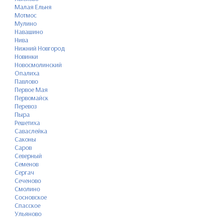
Малая Ельня
Мотмос
Мулино
Навашино
Нива
Нижний Новгород
Новинки
Новосмолинский
Опалиха
Павлово
Первое Мая
Первомайск
Перевоз
Пыра
Решетиха
Саваслейка
Саконы
Саров
Северный
Семенов
Сергач
Сеченово
Смолино
Сосновское
Спасское
Ульяново