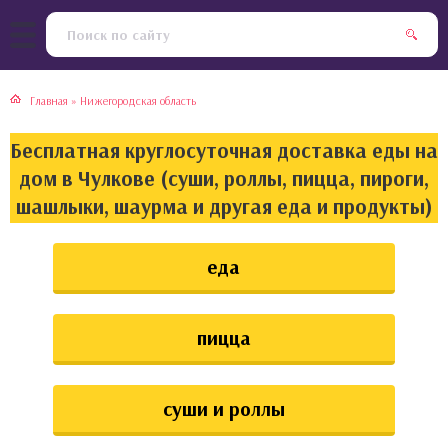
тская кухня
раки
Главная
»
Нижегородская область
инская кухня
ды
Бесплатная круглосуточная доставка еды на
йская кухня
ны
дом в Чулкове (суши, роллы, пицца, пироги,
шашлыки, шаурма и другая еда и продукты)
кская кухня
чики
еда
ская кухня
чка, булочки
ерты
пицца
епродукты
суши и роллы
та