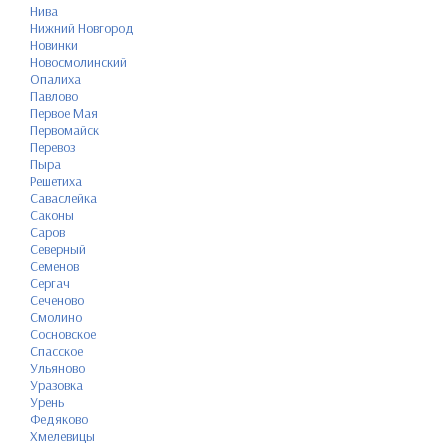
Нива
Нижний Новгород
Новинки
Новосмолинский
Опалиха
Павлово
Первое Мая
Первомайск
Перевоз
Пыра
Решетиха
Саваслейка
Саконы
Саров
Северный
Семенов
Сергач
Сеченово
Смолино
Сосновское
Спасское
Ульяново
Уразовка
Урень
Федяково
Хмелевицы