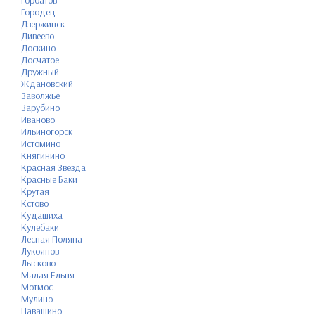
Горбатов
Городец
Дзержинск
Дивеево
Доскино
Досчатое
Дружный
Ждановский
Заволжье
Зарубино
Иваново
Ильиногорск
Истомино
Княгинино
Красная Звезда
Красные Баки
Крутая
Кстово
Кудашиха
Кулебаки
Лесная Поляна
Лукоянов
Лысково
Малая Ельня
Мотмос
Мулино
Навашино