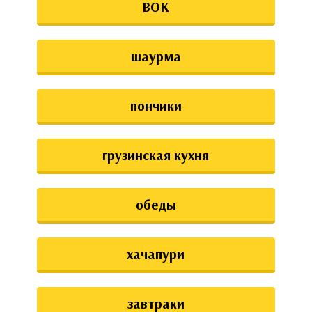
ВОК
шаурма
пончики
грузинская кухня
обеды
хачапури
завтраки