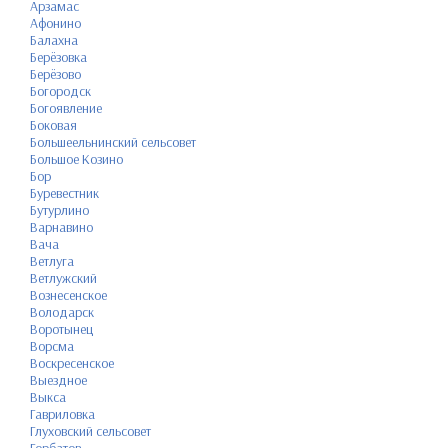
Арзамас
Афонино
Балахна
Берёзовка
Берёзово
Богородск
Богоявление
Боковая
Большеельнинский сельсовет
Большое Козино
Бор
Буревестник
Бутурлино
Варнавино
Вача
Ветлуга
Ветлужский
Вознесенское
Володарск
Воротынец
Ворсма
Воскресенское
Выездное
Выкса
Гавриловка
Глуховский сельсовет