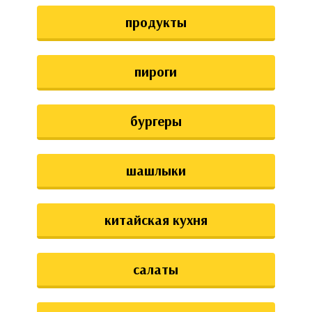
аты
продукты
ки
пироги
апури
бургеры
шашлыки
китайская кухня
салаты