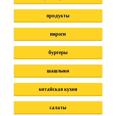
аты
продукты
ки
апури
пироги
бургеры
шашлыки
китайская кухня
салаты