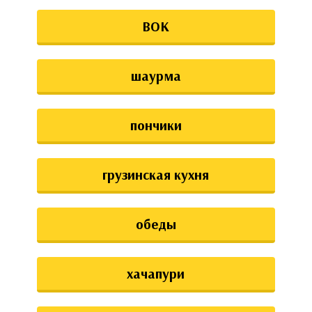
ВОК
шаурма
пончики
грузинская кухня
обеды
хачапури