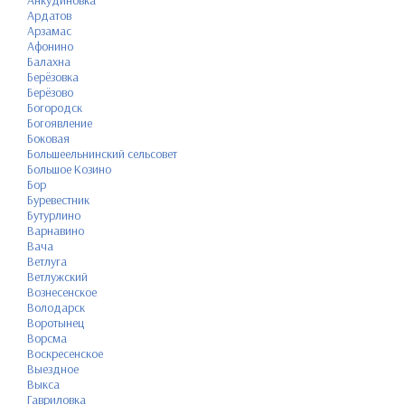
Анкудиновка
Ардатов
Арзамас
Афонино
Балахна
Берёзовка
Берёзово
Богородск
Богоявление
Боковая
Большеельнинский сельсовет
Большое Козино
Бор
Буревестник
Бутурлино
Варнавино
Вача
Ветлуга
Ветлужский
Вознесенское
Володарск
Воротынец
Ворсма
Воскресенское
Выездное
Выкса
Гавриловка