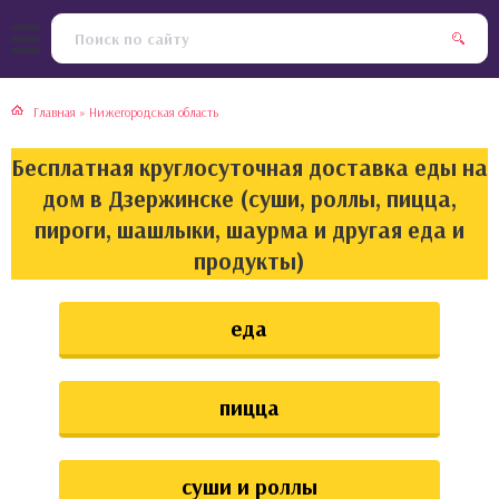
тская кухня
раки
Главная
»
Нижегородская область
инская кухня
ды
Бесплатная круглосуточная доставка еды на
йская кухня
ны
дом в Дзержинске (суши, роллы, пицца,
пироги, шашлыки, шаурма и другая еда и
кская кухня
чики
продукты)
ская кухня
чка, булочки
еда
ерты
пицца
епродукты
та
суши и роллы