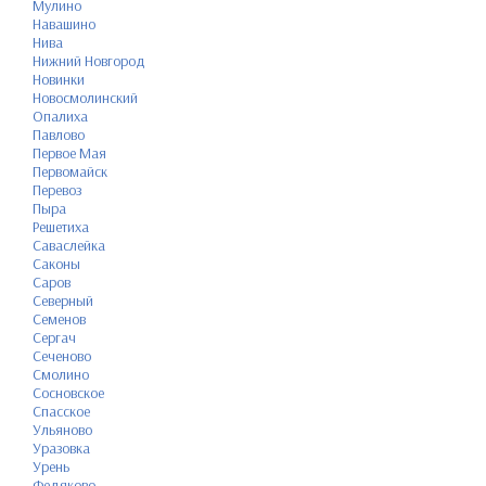
Мулино
Навашино
Нива
Нижний Новгород
Новинки
Новосмолинский
Опалиха
Павлово
Первое Мая
Первомайск
Перевоз
Пыра
Решетиха
Саваслейка
Саконы
Саров
Северный
Семенов
Сергач
Сеченово
Смолино
Сосновское
Спасское
Ульяново
Уразовка
Урень
Федяково