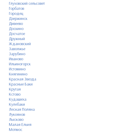
Глуховский сельсовет
Горбатов
Городец
Дзержинск
Дивеево
Доскино
Досчатое
Дружный
Ждановский
Заволжье
Зарубино
Иваново
Ильиногорск
Истомино
Княгинино
Красная Звезда
Красные Баки
Крутая
Кстово
Кудашиха
Кулебаки
Лесная Поляна
Лукоянов
Лысково
Малая Ельня
Мотмос