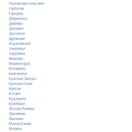
Глуховский сельсовет
Горбатов
Городец
Дзержинск
Дивеево
Доскино
Досчатое
Дружный
Ждановский
Заволжье
Зарубино
Иваново
Ильиногорск
Истомино
Княгинино
Красная Звезда
Красные Баки
Крутая
Кстово
Кудашиха
Кулебаки
Лесная Поляна
Лукоянов
Лысково
Малая Ельня
Мотмос