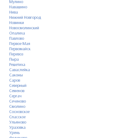
Мулино
Навашино
Нива
Нижний Новгород
Новинки
Новосмолинский
Опалиха
Павлово
Первое Мая
Первомайск
Перевоз
Пыра
Решетиха
Саваслейка
Саконы
Саров
Северный
Семенов
Сергач
Сеченово
Смолино
Сосновское
Спасское
Ульяново
Уразовка
Урень
Федяково