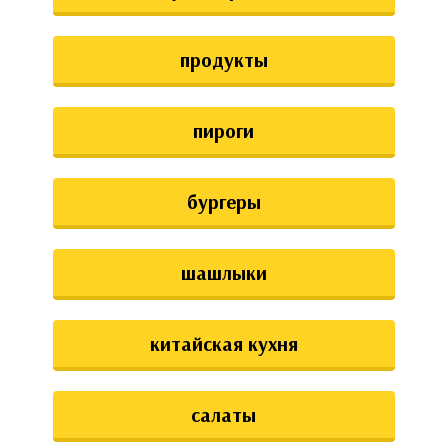
аты
продукты
ки
апури
пироги
бургеры
шашлыки
китайская кухня
салаты