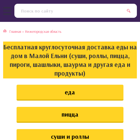
тская кухня
раки
Главная
»
Нижегородская область
инская кухня
ды
Бесплатная круглосуточная доставка еды на
йская кухня
ны
дом в Малой Ельни (суши, роллы, пицца,
пироги, шашлыки, шаурма и другая еда и
кская кухня
чики
продукты)
ская кухня
чка, булочки
еда
ерты
пицца
епродукты
та
суши и роллы