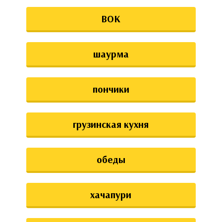
ВОК
шаурма
пончики
грузинская кухня
обеды
хачапури