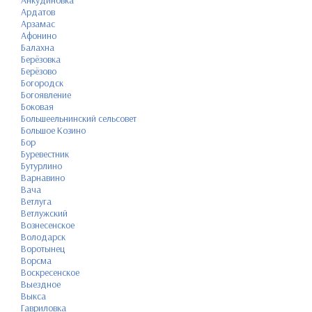
Анкудиновка
Ардатов
Арзамас
Афонино
Балахна
Берёзовка
Берёзово
Богородск
Богоявление
Боковая
Большеельнинский сельсовет
Большое Козино
Бор
Буревестник
Бутурлино
Варнавино
Вача
Ветлуга
Ветлужский
Вознесенское
Володарск
Воротынец
Ворсма
Воскресенское
Выездное
Выкса
Гавриловка