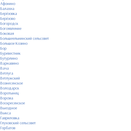
Афонино
Балахна
Берёзовка
Берёзово
Богородск
Богоявление
Боковая
Большеельнинский сельсовет
Большое Козино
Бор
Буревестник
Бутурлино
Варнавино
Вача
Ветлуга
Ветлужский
Вознесенское
Володарск
Воротынец
Ворсма
Воскресенское
Выездное
Выкса
Гавриловка
Глуховский сельсовет
Горбатов