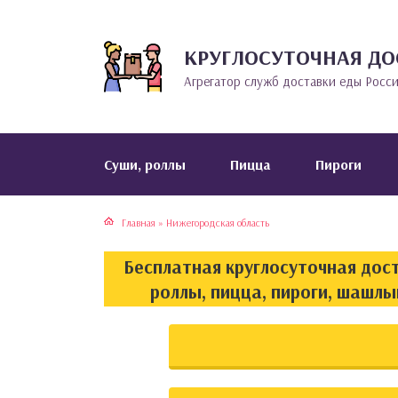
КРУГЛОСУТОЧНАЯ ДО
тская кухня
раки
Агрегатор служб доставки еды Росс
инская кухня
ды
йская кухня
ны
Cуши, роллы
Пицца
Пироги
кская кухня
чики
Главная
»
Нижегородская область
ская кухня
чка, булочки
Бесплатная круглосуточная дост
ерты
роллы, пицца, пироги, шашлы
епродукты
та