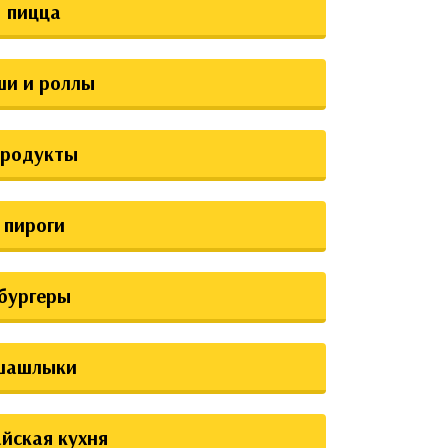
пицца
ши и роллы
продукты
пироги
бургеры
шашлыки
йская кухня