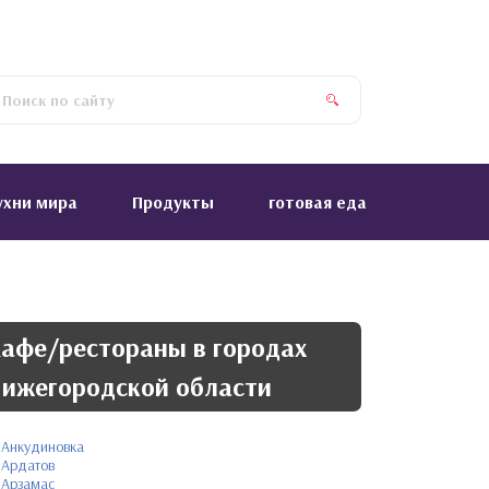
ухни мира
Продукты
готовая еда
афе/рестораны в городах
ижегородской области
Анкудиновка
Ардатов
Арзамас