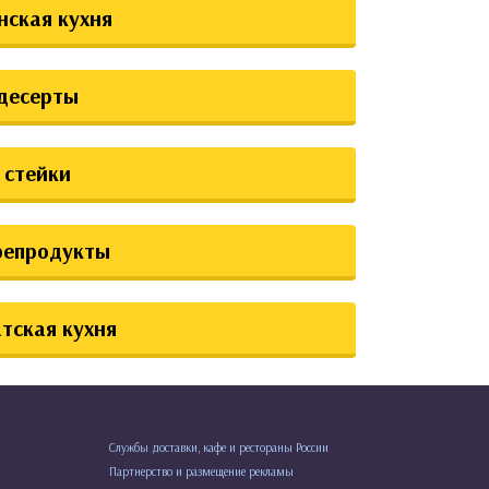
нская кухня
десерты
стейки
репродукты
тская кухня
Службы доставки, кафе и рестораны России
Партнерство и размещение рекламы