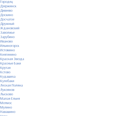
Городец
Дзержинск
Дивеево
Доскино
Досчатое
Дружный
Ждановский
Заволжье
Зарубино
Иваново
Ильиногорск
Истомино
Княгинино
Красная Звезда
Красные Баки
Крутая
Кстово
Кудашиха
Кулебаки
Лесная Поляна
Лукоянов
Лысково
Малая Ельня
Мотмос
Мулино
Навашино