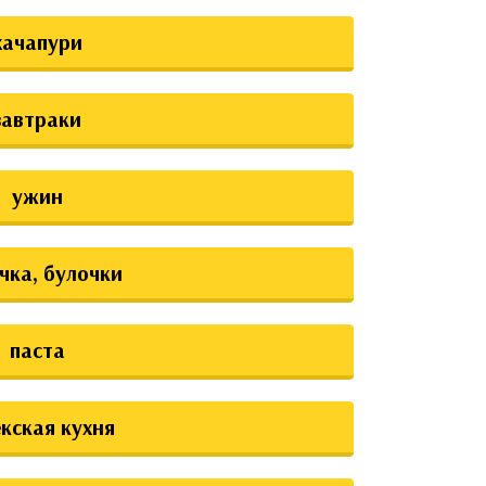
хачапури
завтраки
ужин
чка, булочки
паста
екская кухня