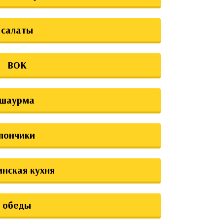
салаты
ВОК
шаурма
пончики
инская кухня
обеды