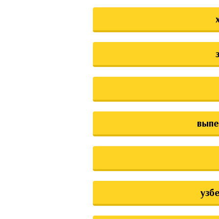
выпе
узб