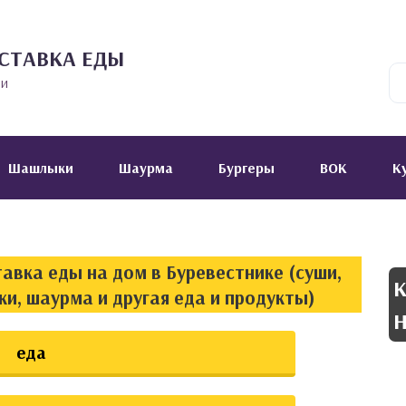
СТАВКА ЕДЫ
ии
Шашлыки
Шаурма
Бургеры
ВОК
К
авка еды на дом в Буревестнике (суши,
К
ки, шаурма и другая еда и продукты)
Н
еда