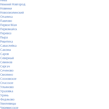
Нива
Нижний Новгород
Новинки
Новосмолинский
Опалиха
Павлово
Первое Мая
Первомайск
Перевоз
Пыра
Решетиха
Саваслейка
Саконы
Саров
Северный
Семенов
Сергач
Сеченово
Смолино
Сосновское
Спасское
Ульяново
Уразовка
Урень
Федяково
Хмелевицы
Черемисское