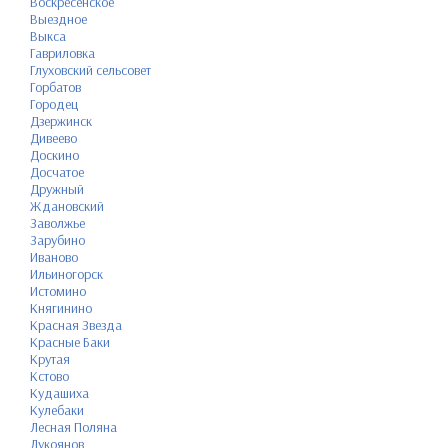
Воскресенское
Выездное
Выкса
Гавриловка
Глуховский сельсовет
Горбатов
Городец
Дзержинск
Дивеево
Доскино
Досчатое
Дружный
Ждановский
Заволжье
Зарубино
Иваново
Ильиногорск
Истомино
Княгинино
Красная Звезда
Красные Баки
Крутая
Кстово
Кудашиха
Кулебаки
Лесная Поляна
Лукоянов