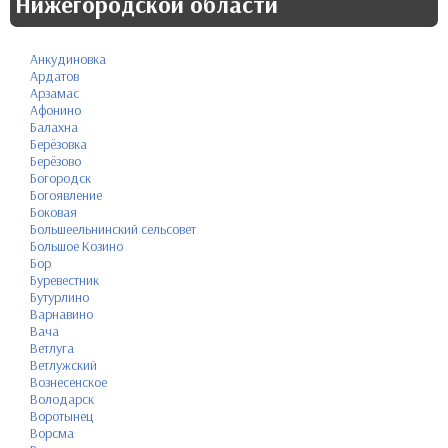
Нижегородской области
Анкудиновка
Ардатов
Арзамас
Афонино
Балахна
Берёзовка
Берёзово
Богородск
Богоявление
Боковая
Большеельнинский сельсовет
Большое Козино
Бор
Буревестник
Бутурлино
Варнавино
Вача
Ветлуга
Ветлужский
Вознесенское
Володарск
Воротынец
Ворсма