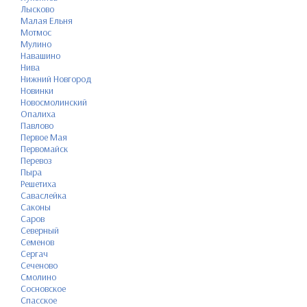
Лысково
Малая Ельня
Мотмос
Мулино
Навашино
Нива
Нижний Новгород
Новинки
Новосмолинский
Опалиха
Павлово
Первое Мая
Первомайск
Перевоз
Пыра
Решетиха
Саваслейка
Саконы
Саров
Северный
Семенов
Сергач
Сеченово
Смолино
Сосновское
Спасское