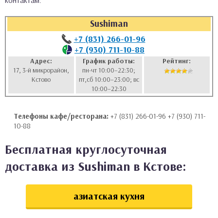
контактам:
аты
Sushiman
ки
+7 (831) 266-01-96
+7 (930) 711-10-88
апури
Адрес:
График работы:
Рейтинг:
17, 3-й микрорайон,
пн-чт 10:00–22:30;
Кстово
пт,сб 10:00–23:00; вс
10:00–22:30
Телефоны кафе/ресторана:
+7 (831) 266-01-96 +7 (930) 711-
10-88
Бесплатная круглосуточная
доставка из Sushiman в Кстове:
азиатская кухня