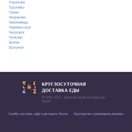
Ульяново
Уразовка
Урень
Федяково
Хмелевицы
Черемисское
Чкаловск
Чулково
Шатки
Шахунья
КРУГЛОСУТОЧНАЯ
ДОСТАВКА ЕДЫ
© 2018–2025 – Агрегатор служб доставки еды
России
Службы доставки, кафе и рестораны России
Партнерство и размещение рекламы