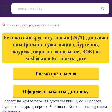
тская кухня
раки
Главная
»
Нижегородская область
»
Кстово
инская кухня
ды
Бесплатная круглосуточная (24/7) доставка
йская кухня
ны
еды (роллов, суши, пиццы, бургеров,
шаурмы, пирогов, шашлыков, ВОК) из
кская кухня
чики
Sushiman в Кстове на дом
ская кухня
чка, булочки
Посмотреть меню
ерты
Оформить заказ на доставку
епродукты
Бесплатная круглосуточная доставка пиццы, суши, роллов,
та
бургеров, шаурмы, пирогов Sushiman в Кстове по следующим