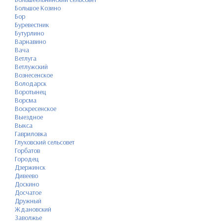
Большое Козино
Бор
Буревестник
Бутурлино
Варнавино
Вача
Ветлуга
Ветлужский
Вознесенское
Володарск
Воротынец
Ворсма
Воскресенское
Выездное
Выкса
Гавриловка
Глуховский сельсовет
Горбатов
Городец
Дзержинск
Дивеево
Доскино
Досчатое
Дружный
Ждановский
Заволжье