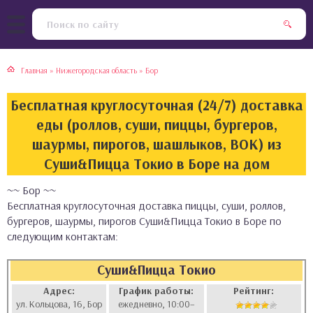
тская кухня
раки
Главная
»
Нижегородская область
»
Бор
инская кухня
ды
Бесплатная круглосуточная (24/7) доставка
йская кухня
ны
еды (роллов, суши, пиццы, бургеров,
шаурмы, пирогов, шашлыков, ВОК) из
кская кухня
чики
Суши&Пицца Токио в Боре на дом
~~ Бор ~~
ская кухня
чка, булочки
Бесплатная круглосуточная доставка пиццы, суши, роллов,
бургеров, шаурмы, пирогов Суши&Пицца Токио в Боре по
ерты
следующим контактам:
епродукты
Суши&Пицца Токио
Адрес:
График работы:
Рейтинг:
та
ул. Кольцова, 16, Бор
ежедневно, 10:00–