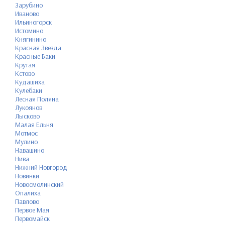
Зарубино
Иваново
Ильиногорск
Истомино
Княгинино
Красная Звезда
Красные Баки
Крутая
Кстово
Кудашиха
Кулебаки
Лесная Поляна
Лукоянов
Лысково
Малая Ельня
Мотмос
Мулино
Навашино
Нива
Нижний Новгород
Новинки
Новосмолинский
Опалиха
Павлово
Первое Мая
Первомайск