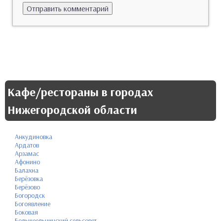
Кафе/рестораны в городах
Нижегородской области
Анкудиновка
Ардатов
Арзамас
Афонино
Балахна
Берёзовка
Берёзово
Богородск
Богоявление
Боковая
Большеельнинский сельсовет