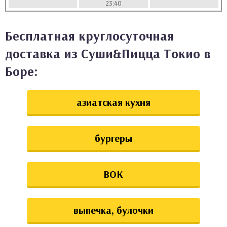
23:40
аты
Бесплатная круглосуточная
ки
доставка из Суши&Пицца Токио в
апури
Боре:
азиатская кухня
бургеры
ВОК
выпечка, булочки