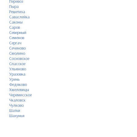
Перевоз
Пыра
Решетиха
Саваслейка
Саконы
Саров
Северный
Семенов
Сергач
Сеченово
Смолино
Сосновское
Спасское
Ульяново
Уразовка
Урень
Федяково
Хмелевицы
Черемисское
Чкаловск
Чулково
Шатки
Шахунья