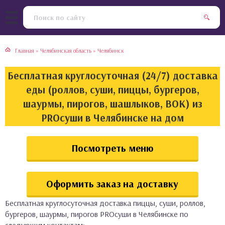
тская кухня
раки
Главная
»
Челябинская область
»
Челябинск
инская кухня
ды
Бесплатная круглосуточная (24/7) доставка
йская кухня
ны
еды (роллов, суши, пиццы, бургеров,
шаурмы, пирогов, шашлыков, ВОК) из
кская кухня
чики
PROсуши в Челябинске на дом
ская кухня
чка, булочки
Посмотреть меню
ерты
Оформить заказ на доставку
епродукты
Бесплатная круглосуточная доставка пиццы, суши, роллов,
та
бургеров, шаурмы, пирогов PROсуши в Челябинске по