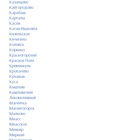
Казанцево
Кайгородово
Карабаш
Карталы
Касли
Катав-Ивановск
Кизильское
Кичигино
Копейск
Коркино
Красногорский
Красное Поле
Кременкуль
Кропачёво
Кунашак
Куса
Кыштым
Кыштымский
Локомотивный
Магнитка
Магнитогорск
Малково
Миасс
Миасское
Миньяр
Мирный