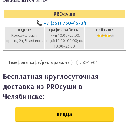
следующим контактам:
аты
PROсуши
ки
+7 (351) 750-45-04
Адрес:
График работы:
Рейтинг:
Комсомольский
пн-чт 10:00–23:00;
апури
просп., 24, Челябинск
пт,сб 10:00–00:00; вс
10:00–23:00
Телефоны кафе/ресторана:
+7 (351) 750-45-04
Бесплатная круглосуточная
доставка из PROсуши в
Челябинске:
пицца