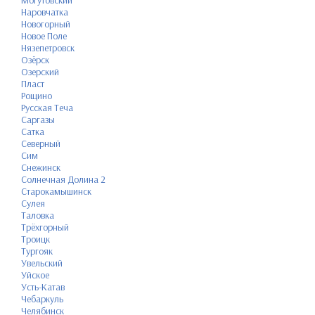
Могутовский
Наровчатка
Новогорный
Новое Поле
Нязепетровск
Озёрск
Озерский
Пласт
Рощино
Русская Теча
Саргазы
Сатка
Северный
Сим
Снежинск
Солнечная Долина 2
Старокамышинск
Сулея
Таловка
Трёхгорный
Троицк
Тургояк
Увельский
Уйское
Усть-Катав
Чебаркуль
Челябинск