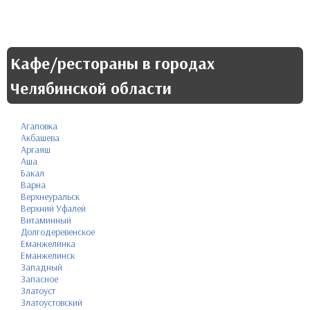
Кафе/рестораны в городах
Челябинской области
Агаповка
Акбашева
Аргаяш
Аша
Бакал
Варна
Верхнеуральск
Верхний Уфалей
Витаминный
Долгодеревенское
Еманжелинка
Еманжелинск
Западный
Запасное
Златоуст
Златоустовский