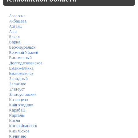
Агаповка
Акбашева
Аргаяш
Аша
Бакал
Варна
Верхнеуральск
Верхний Уфалей
Витаминный
Долгодеревенское
Еманжелинка
Еманжелинск
Западный
Запасное
Златоуст
Златоустовский
Казанцево
Кайгородово
Карабаш
Карталы
Касли
Катав-Ивановск
Кизильское
Кичигино