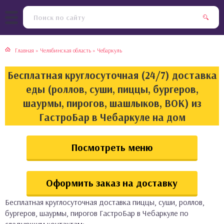
тская кухня
раки
Главная
»
Челябинская область
»
Чебаркуль
инская кухня
ды
Бесплатная круглосуточная (24/7) доставка
йская кухня
ны
еды (роллов, суши, пиццы, бургеров,
шаурмы, пирогов, шашлыков, ВОК) из
кская кухня
чики
ГастроБар в Чебаркуле на дом
ская кухня
чка, булочки
Посмотреть меню
ерты
Оформить заказ на доставку
епродукты
Бесплатная круглосуточная доставка пиццы, суши, роллов,
та
бургеров, шаурмы, пирогов ГастроБар в Чебаркуле по