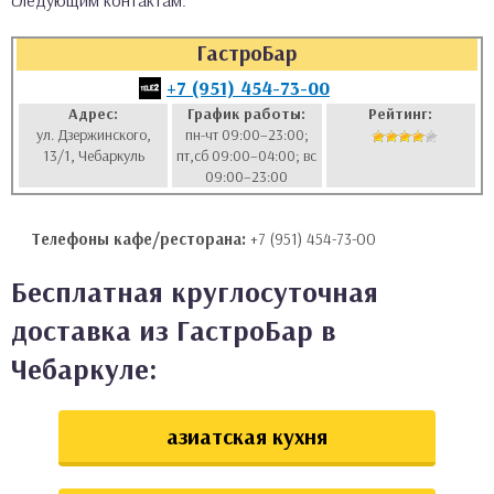
следующим контактам:
аты
ГастроБар
ки
+7 (951) 454-73-00
Адрес:
График работы:
Рейтинг:
ул. Дзержинского,
пн-чт 09:00–23:00;
апури
13/1, Чебаркуль
пт,сб 09:00–04:00; вс
09:00–23:00
Телефоны кафе/ресторана:
+7 (951) 454-73-00
Бесплатная круглосуточная
доставка из ГастроБар в
Чебаркуле:
азиатская кухня