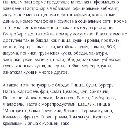
На нашем платформе представлена полная информация о
заведении ГастроБар в Чебаркуля: официальный веб-сайт,
актуальное меню с ценами и фотографиями, контактные
данные, номер телефона и ссылки на социальные сети. Кроме
того, у вас есть возможность заказать еду из ресторана
ГастроБар с доставкой на дом круглосуточно. В ассортименте
доступны такие блюда, как пицца, суши и роллы, продукты,
пироги, бургеры, шашлыки, китайская кухня, салаты, ВОК,
шаурма, пончики, грузинская кухня, обеды, хачапури,
завтраки, ужин, выпечка, паста, обеды, завтраки, узбекская
кухня, японская кухня, десерты, стейки, морепродукты,
азиатская кухня и многое другое.
А также и эти популярные блюда: Пицца, Суши, Бургеры,
Паста, Картофель фри, Салат Цезарь,, Суп, Сэндвичи,
Пельмени,, Фрикадельки,, Мисо суп, Рамен, Гамбургеры,
Фалафель, Паста с морепродуктами, Шашлык, Пицца
"Маргарита", Салат Греческий, Лазанья, Терияки курица,
Кальмары фритто, Спринг роллы, Том ям суп, Куриные
крылышки, Лапша с курицей, Тако.