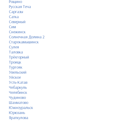
Рощино
Русская Теча
Саргазы
Сатка
Северный
Сим
Снежинск
Солнечная Долина 2
Старокамышинск
Сулея
Таловка
Трёхгорный
Троицк
Тургояк
Увельский
Уйское
Усть-Катав
Чебаркуль
Челябинск
Чудиново
Шахматово
Южноуральск
Юрюзань
Яраткулова