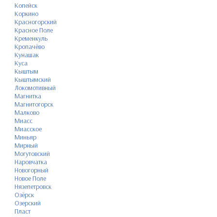
Копейск
Коркино
Красногорский
Красное Поле
Кременкуль
Кропачёво
Кунашак
Куса
Кыштым
Кыштымский
Локомотивный
Магнитка
Магнитогорск
Малково
Миасс
Миасское
Миньяр
Мирный
Могутовский
Наровчатка
Новогорный
Новое Поле
Нязепетровск
Озёрск
Озерский
Пласт