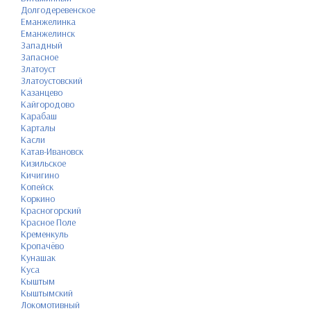
Долгодеревенское
Еманжелинка
Еманжелинск
Западный
Запасное
Златоуст
Златоустовский
Казанцево
Кайгородово
Карабаш
Карталы
Касли
Катав-Ивановск
Кизильское
Кичигино
Копейск
Коркино
Красногорский
Красное Поле
Кременкуль
Кропачёво
Кунашак
Куса
Кыштым
Кыштымский
Локомотивный