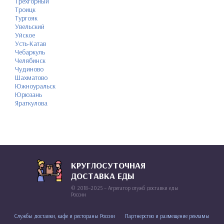
Трёхгорный
Троицк
Тургояк
Увельский
Уйское
Усть-Катав
Чебаркуль
Челябинск
Чудиново
Шахматово
Южноуральск
Юрюзань
Яраткулова
КРУГЛОСУТОЧНАЯ
ДОСТАВКА ЕДЫ
© 2018–2025 – Агрегатор служб доставки еды
России
Службы доставки, кафе и рестораны России
Партнерство и размещение рекламы