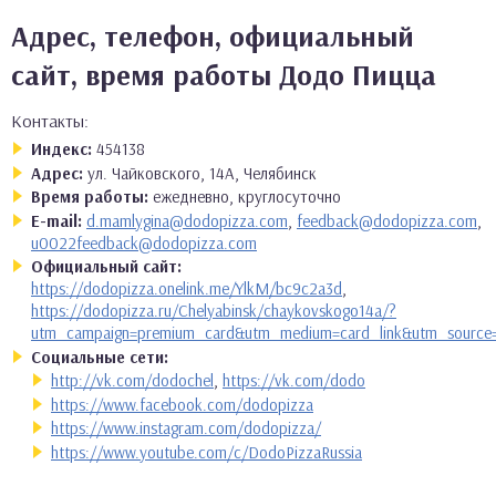
Адрес, телефон, официальный
сайт, время работы Додо Пицца
Контакты:
Индекс:
454138
Адрес:
ул. Чайковского, 14А, Челябинск
Время работы:
ежедневно, круглосуточно
E-mail:
d.mamlygina@dodopizza.com
,
feedback@dodopizza.com
,
u0022feedback@dodopizza.com
Официальный сайт:
https://dodopizza.onelink.me/YlkM/bc9c2a3d
,
https://dodopizza.ru/Chelyabinsk/chaykovskogo14a/?
utm_campaign=premium_card&utm_medium=card_link&utm_source
Социальные сети:
http://vk.com/dodochel
,
https://vk.com/dodo
https://www.facebook.com/dodopizza
https://www.instagram.com/dodopizza/
https://www.youtube.com/c/DodoPizzaRussia