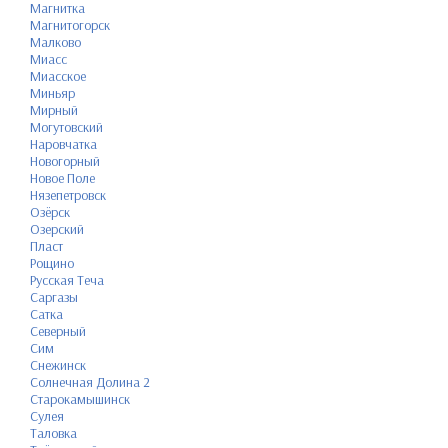
Магнитка
Магнитогорск
Малково
Миасс
Миасское
Миньяр
Мирный
Могутовский
Наровчатка
Новогорный
Новое Поле
Нязепетровск
Озёрск
Озерский
Пласт
Рощино
Русская Теча
Саргазы
Сатка
Северный
Сим
Снежинск
Солнечная Долина 2
Старокамышинск
Сулея
Таловка