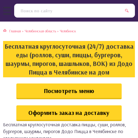
тская кухня
раки
Главная
»
Челябинская область
»
Челябинск
инская кухня
ды
Бесплатная круглосуточная (24/7) доставка
йская кухня
ны
еды (роллов, суши, пиццы, бургеров,
шаурмы, пирогов, шашлыков, ВОК) из Додо
кская кухня
чики
Пицца в Челябинске на дом
ская кухня
чка, булочки
Посмотреть меню
ерты
Оформить заказ на доставку
епродукты
Бесплатная круглосуточная доставка пиццы, суши, роллов,
та
бургеров, шаурмы, пирогов Додо Пицца в Челябинске по