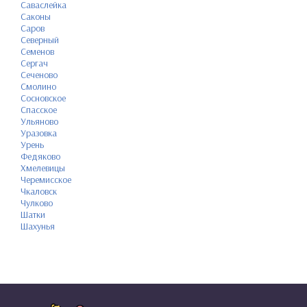
Саваслейка
Саконы
Саров
Северный
Семенов
Сергач
Сеченово
Смолино
Сосновское
Спасское
Ульяново
Уразовка
Урень
Федяково
Хмелевицы
Черемисское
Чкаловск
Чулково
Шатки
Шахунья