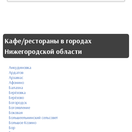
Кафе/рестораны в городах
Нижегородской области
Анкудиновка
Ардатов
Арзамас
Афонино
Балахна
Берёзовка
Берёзово
Богородск
Богоявление
Боковая
Большеельнинский сельсовет
Большое Козино
Бор