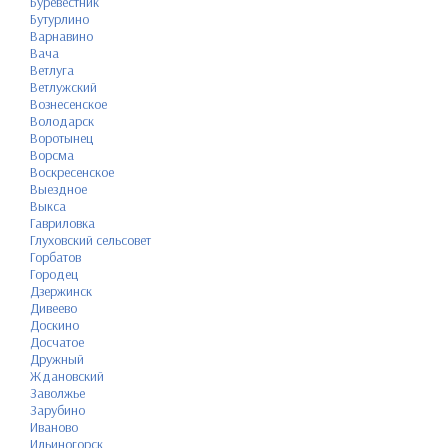
Буревестник
Бутурлино
Варнавино
Вача
Ветлуга
Ветлужский
Вознесенское
Володарск
Воротынец
Ворсма
Воскресенское
Выездное
Выкса
Гавриловка
Глуховский сельсовет
Горбатов
Городец
Дзержинск
Дивеево
Доскино
Досчатое
Дружный
Ждановский
Заволжье
Зарубино
Иваново
Ильиногорск