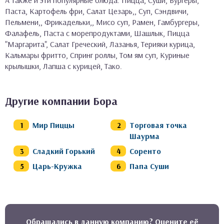
А также и эти популярные блюда: Пицца, Суши, Бургеры,
Паста, Картофель фри, Салат Цезарь,, Суп, Сэндвичи,
Пельмени,, Фрикадельки,, Мисо суп, Рамен, Гамбургеры,
Фалафель, Паста с морепродуктами, Шашлык, Пицца
"Маргарита", Салат Греческий, Лазанья, Терияки курица,
Кальмары фритто, Спринг роллы, Том ям суп, Куриные
крылышки, Лапша с курицей, Тако.
Другие компании Бора
Мир Пиццы
Торговая точка
Шаурма
Сладкий Горький
Соренто
Царь-Кружка
Папа Суши
Обращались в данную компанию? Оцените её