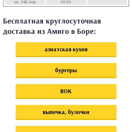
ул., 54В, Бор
00:00
аты
Бесплатная круглосуточная
ки
доставка из Амиго в Боре:
апури
азиатская кухня
бургеры
ВОК
выпечка, булочки