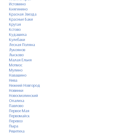
Истомино
Княгинино
Красная Звезда
Красные Баки
Крутая
Кстово
Кудашиха
Кулебаки
Лесная Поляна
Лукоянов
Лысково
Малая Ельня
Мотмос
Мулино
Навашино
Нива
Нижний Новгород
Новинки
Новосмолинский
Опалиха
Павлово
Первое Мая
Первомайск
Перевоз
Пыра
Решетиха