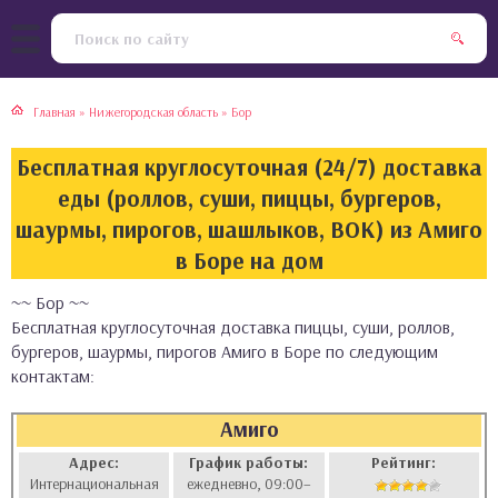
тская кухня
раки
Главная
»
Нижегородская область
»
Бор
инская кухня
ды
Бесплатная круглосуточная (24/7) доставка
йская кухня
ны
еды (роллов, суши, пиццы, бургеров,
шаурмы, пирогов, шашлыков, ВОК) из Амиго
кская кухня
чики
в Боре на дом
~~ Бор ~~
ская кухня
чка, булочки
Бесплатная круглосуточная доставка пиццы, суши, роллов,
бургеров, шаурмы, пирогов Амиго в Боре по следующим
ерты
контактам:
епродукты
Амиго
Адрес:
График работы:
Рейтинг:
та
Интернациональная
ежедневно, 09:00–