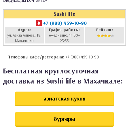
следующим контактам:
аты
Sushi life
ки
+7 (988) 459-10-90
Адрес:
График работы:
Рейтинг:
ул. Азиза Алиева, 18,
ежедневно, 11:00–
апури
Махачкала
23:55
Телефоны кафе/ресторана:
+7 (988) 459-10-90
Бесплатная круглосуточная
доставка из Sushi life в Махачкале:
азиатская кухня
бургеры