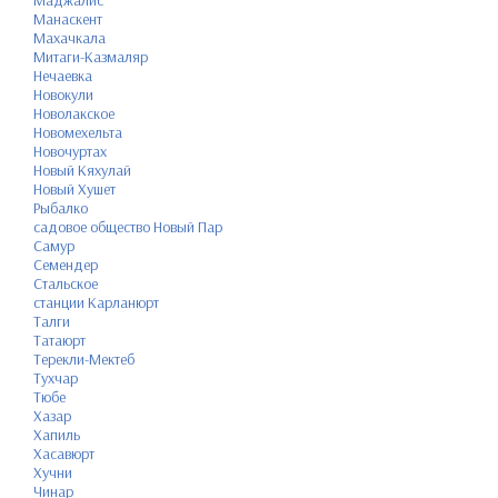
Манаскент
Махачкала
Митаги-Казмаляр
Нечаевка
Новокули
Новолакское
Новомехельта
Новочуртах
Новый Кяхулай
Новый Хушет
Рыбалко
садовое общество Новый Пар
Самур
Семендер
Стальское
станции Карланюрт
Талги
Татаюрт
Терекли-Мектеб
Тухчар
Тюбе
Хазар
Хапиль
Хасавюрт
Хучни
Чинар