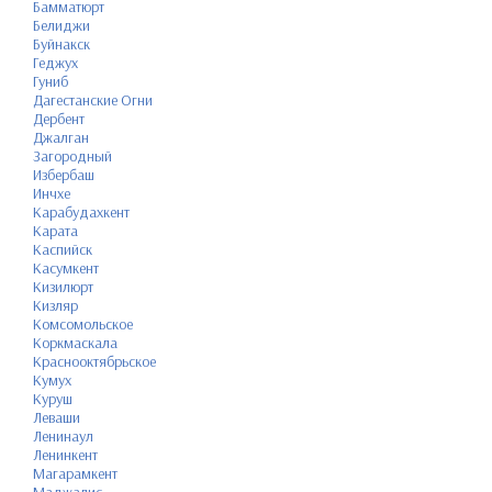
Бамматюрт
Белиджи
Буйнакск
Геджух
Гуниб
Дагестанские Огни
Дербент
Джалган
Загородный
Избербаш
Инчхе
Карабудахкент
Карата
Каспийск
Касумкент
Кизилюрт
Кизляр
Комсомольское
Коркмаскала
Краснооктябрьское
Кумух
Куруш
Леваши
Ленинаул
Ленинкент
Магарамкент
Маджалис