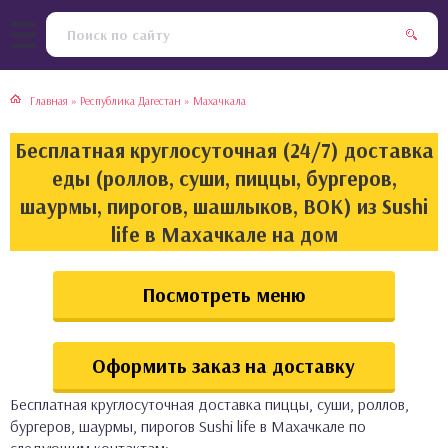
тская кухня
раки
Главная
»
Республика Дагестан
»
Махачкала
инская кухня
ды
Бесплатная круглосуточная (24/7) доставка
йская кухня
ны
еды (роллов, суши, пиццы, бургеров,
шаурмы, пирогов, шашлыков, ВОК) из Sushi
кская кухня
чики
life в Махачкале на дом
ская кухня
чка, булочки
Посмотреть меню
ерты
Оформить заказ на доставку
епродукты
Бесплатная круглосуточная доставка пиццы, суши, роллов,
та
бургеров, шаурмы, пирогов Sushi life в Махачкале по