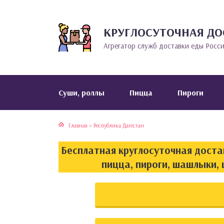
КРУГЛОСУТОЧНАЯ ДО
тская кухня
раки
Агрегатор служб доставки еды Росс
инская кухня
ды
йская кухня
ны
Cуши, роллы
Пицца
Пироги
кская кухня
чики
Главная
»
Республика Дагестан
ская кухня
чка, булочки
Бесплатная круглосуточная достав
ерты
пицца, пироги, шашлыки, 
епродукты
та