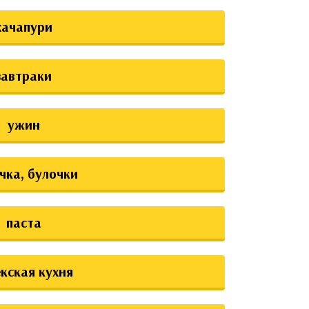
хачапури
завтраки
ужин
чка, булочки
паста
екская кухня