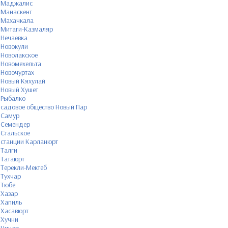
Маджалис
Манаскент
Махачкала
Митаги-Казмаляр
Нечаевка
Новокули
Новолакское
Новомехельта
Новочуртах
Новый Кяхулай
Новый Хушет
Рыбалко
садовое общество Новый Пар
Самур
Семендер
Стальское
станции Карланюрт
Талги
Татаюрт
Терекли-Мектеб
Тухчар
Тюбе
Хазар
Хапиль
Хасавюрт
Хучни