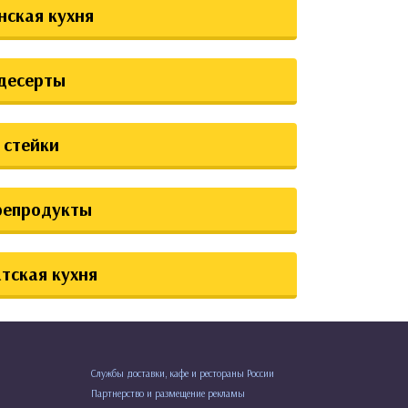
нская кухня
десерты
стейки
репродукты
тская кухня
Службы доставки, кафе и рестораны России
Партнерство и размещение рекламы