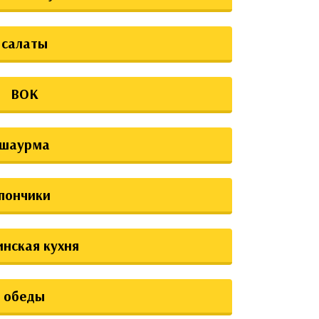
салаты
ВОК
шаурма
пончики
инская кухня
обеды