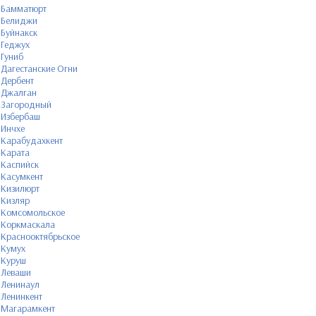
Бамматюрт
Белиджи
Буйнакск
Геджух
Гуниб
Дагестанские Огни
Дербент
Джалган
Загородный
Избербаш
Инчхе
Карабудахкент
Карата
Каспийск
Касумкент
Кизилюрт
Кизляр
Комсомольское
Коркмаскала
Краснооктябрьское
Кумух
Куруш
Леваши
Ленинаул
Ленинкент
Магарамкент