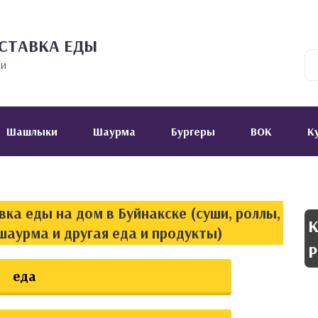
СТАВКА ЕДЫ
ии
Шашлыки
Шаурма
Бургеры
ВОК
К
ка еды на дом в Буйнакске (суши, роллы,
К
шаурма и другая еда и продукты)
Р
еда