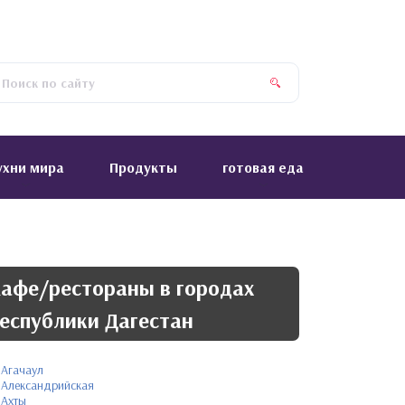
ухни мира
Продукты
готовая еда
афе/рестораны в городах
еспублики Дагестан
Агачаул
Александрийская
Ахты