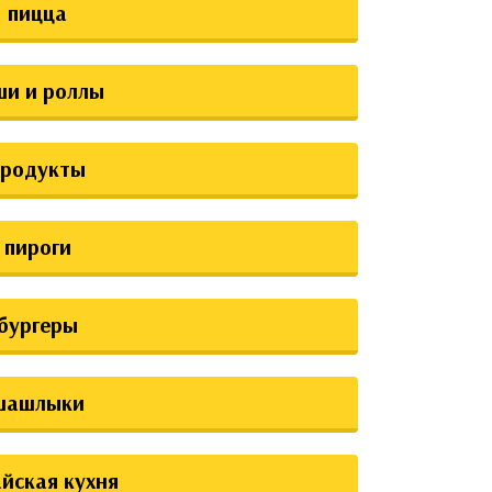
пицца
ши и роллы
продукты
пироги
бургеры
шашлыки
йская кухня