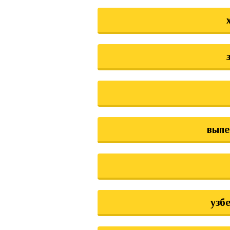
выпе
узб