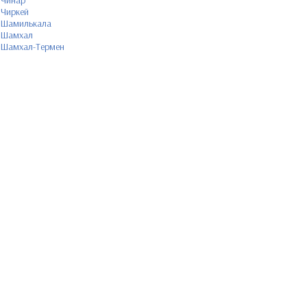
Чинар
Чиркей
Шамилькала
Шамхал
Шамхал-Термен