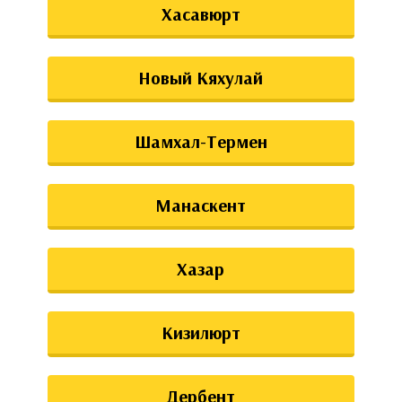
Хасавюрт
Новый Кяхулай
Шамхал-Термен
Манаскент
Хазар
Кизилюрт
Дербент