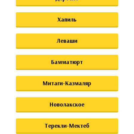
Хапиль
Леваши
Бамматюрт
Митаги-Казмаляр
Новолакское
Терекли-Мектеб