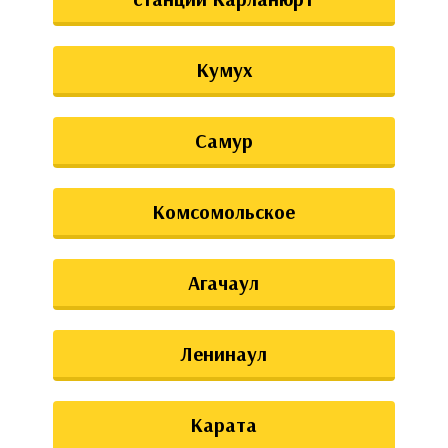
Кумух
Самур
Комсомольское
Агачаул
Ленинаул
Карата