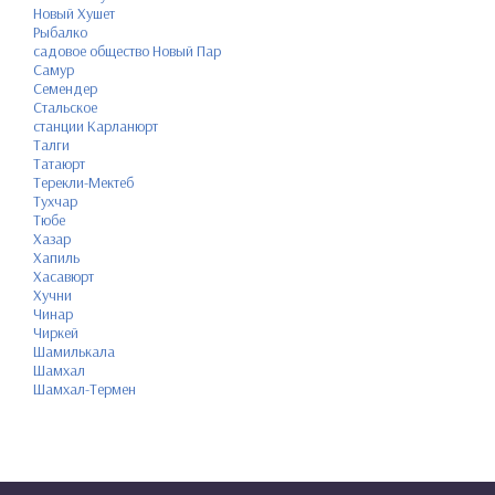
Новый Хушет
Рыбалко
садовое общество Новый Пар
Самур
Семендер
Стальское
станции Карланюрт
Талги
Татаюрт
Терекли-Мектеб
Тухчар
Тюбе
Хазар
Хапиль
Хасавюрт
Хучни
Чинар
Чиркей
Шамилькала
Шамхал
Шамхал-Термен