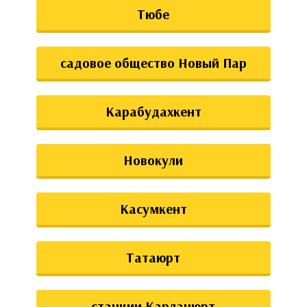
Тюбе
садовое общество Новый Пар
Карабудахкент
Новокули
Касумкент
Татаюрт
станции Карланюрт