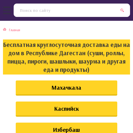
тская кухня
раки
Главная
инская кухня
ды
Бесплатная круглосуточная доставка еды на
йская кухня
ны
дом в Республике Дагестан (суши, роллы,
пицца, пироги, шашлыки, шаурма и другая
кская кухня
чики
еда и продукты)
ская кухня
чка, булочки
Махачкала
ерты
Каспийск
епродукты
та
Избербаш