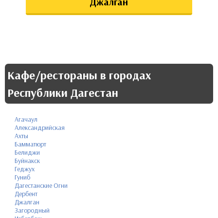
Джалган
Кафе/рестораны в городах
Республики Дагестан
Агачаул
Александрийская
Ахты
Бамматюрт
Белиджи
Буйнакск
Геджух
Гуниб
Дагестанские Огни
Дербент
Джалган
Загородный