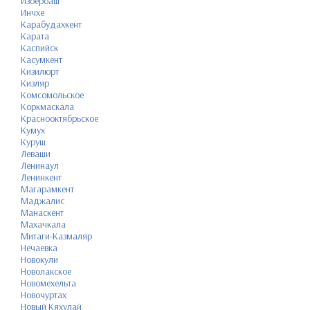
Избербаш
Инчхе
Карабудахкент
Карата
Каспийск
Касумкент
Кизилюрт
Кизляр
Комсомольское
Коркмаскала
Краснооктябрьское
Кумух
Куруш
Леваши
Ленинаул
Ленинкент
Магарамкент
Маджалис
Манаскент
Махачкала
Митаги-Казмаляр
Нечаевка
Новокули
Новолакское
Новомехельта
Новочуртах
Новый Кяхулай