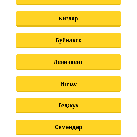
аты
Кизляр
ки
апури
Буйнакск
Ленинкент
Инчхе
Геджух
Семендер