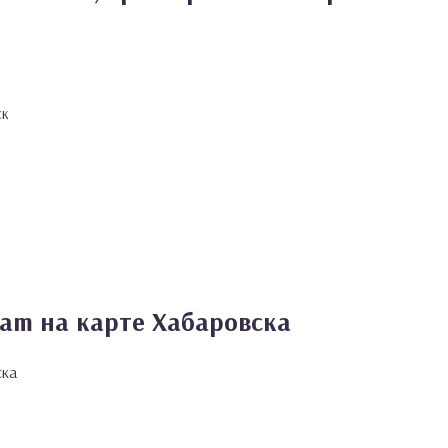
ск
eam на карте Хабаровска
ска