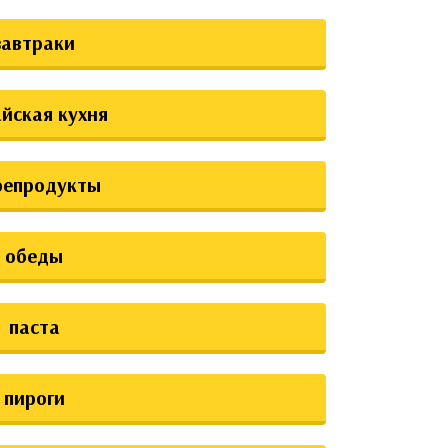
завтраки
йская кухня
репродукты
обеды
паста
пироги