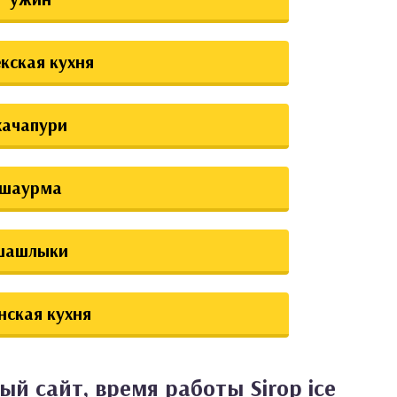
екская кухня
хачапури
шаурма
шашлыки
нская кухня
й сайт, время работы Sirop ice