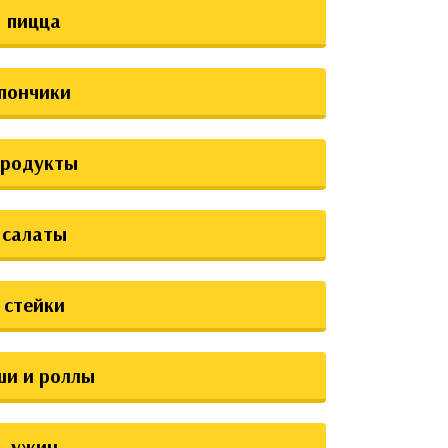
пицца
пончики
продукты
салаты
стейки
ши и роллы
ужин