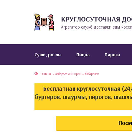
КРУГЛОСУТОЧНАЯ ДО
тская кухня
раки
Агрегатор служб доставки еды Росс
инская кухня
ды
йская кухня
ны
Cуши, роллы
Пицца
Пироги
кская кухня
чики
Главная
»
Хабаровский край
»
Хабаровск
ская кухня
чка, булочки
Бесплатная круглосуточная (24/
ерты
бургеров, шаурмы, пирогов, шашлык
епродукты
Посм
та