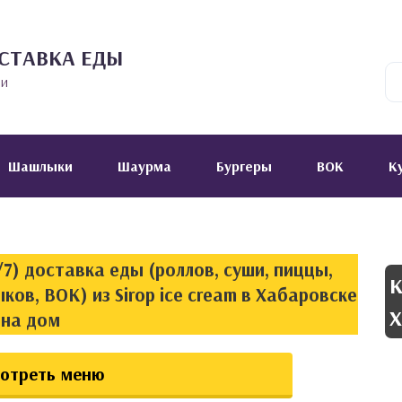
СТАВКА ЕДЫ
ии
Шашлыки
Шаурма
Бургеры
ВОК
К
7) доставка еды (роллов, суши, пиццы,
К
ов, ВОК) из Sirop ice cream в Хабаровске
Х
на дом
отреть меню