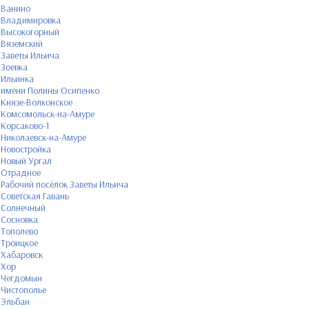
Ванино
Владимировка
Высокогорный
Вяземский
Заветы Ильича
Зоевка
Ильинка
имени Полины Осипенко
Князе-Волконское
Комсомольск-на-Амуре
Корсаково-1
Николаевск-на-Амуре
Новостройка
Новый Ургал
Отрадное
Рабочий посёлок Заветы Ильича
Советская Гавань
Солнечный
Сосновка
Тополево
Троицкое
Хабаровск
Хор
Чегдомын
Чистополье
Эльбан