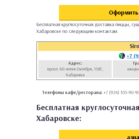
аты
Оформить 
ки
Бесплатная круглосуточная доставка пиццы, суши
Хабаровске по следующим контактам:
апури
Sir
+7 (
Адрес:
Гр
просп. 60-летия Октября, 158Г,
ежедн
Хабаровск
Телефоны кафе/ресторана:
+7 (924) 105-90-9
Бесплатная круглосуточная 
Хабаровске:
азиа