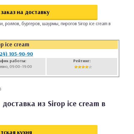
заказ на доставку
, роллов, бургеров, шаурмы, пирогов Sirop ice cream в
op ice cream
924) 105-90-90
афик работы:
Рейтинг:
евно, 09:00–19:00
0
доставка из Sirop ice cream в
тская кухня