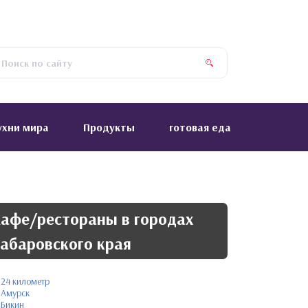
ухни мира
Продукты
готовая еда
афе/рестораны в городах
абаровского края
24 километр
Амурск
Бикин