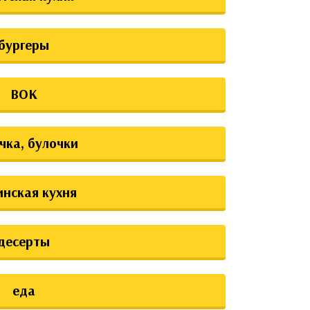
бургеры
ВОК
чка, булочки
инская кухня
десерты
еда