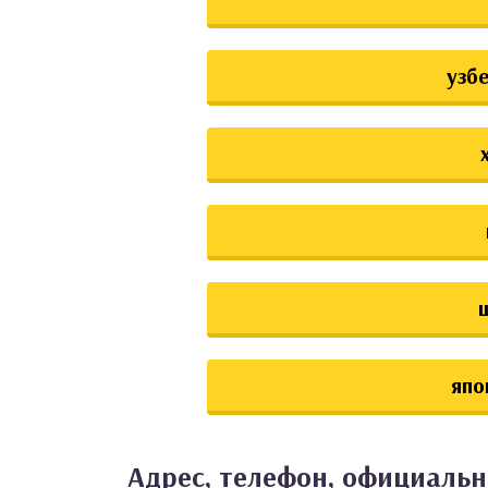
узб
япо
Адрес, телефон, официальны