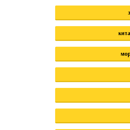
кита
мо