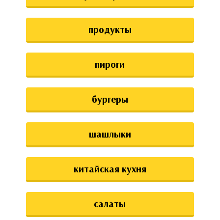
аты
продукты
ки
апури
пироги
бургеры
шашлыки
китайская кухня
салаты