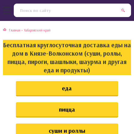
тская кухня
раки
Главная
»
Хабаровский край
инская кухня
ды
Бесплатная круглосуточная доставка еды на
йская кухня
ны
дом в Князе-Волконском (суши, роллы,
пицца, пироги, шашлыки, шаурма и другая
кская кухня
чики
еда и продукты)
ская кухня
чка, булочки
еда
ерты
пицца
епродукты
та
суши и роллы