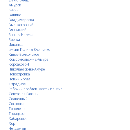
24 километр
Амурск
Бикин
Ванино
Владимировка
Высокогорный
Вяземский
Заветы Ильича
Зоевка
Ильинка
имени Полины Осипенко
Князе-Волконское
Комсомольск-на-Амуре
Корсаково-1
Николаевск-на-Амуре
Новостройка
Новый Ургал
Отрадное
Рабочий посёлок Заветы Ильича
Советская Гавань
Солнечный
Сосновка
Тополево
Троицкое
Хабаровск
Хор
Чегдомын