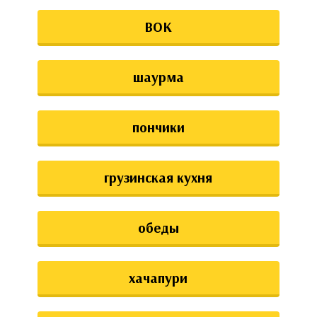
ВОК
шаурма
пончики
грузинская кухня
обеды
хачапури