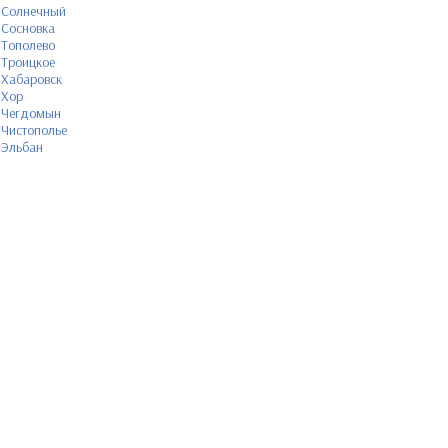
Солнечный
Сосновка
Тополево
Троицкое
Хабаровск
Хор
Чегдомын
Чистополье
Эльбан