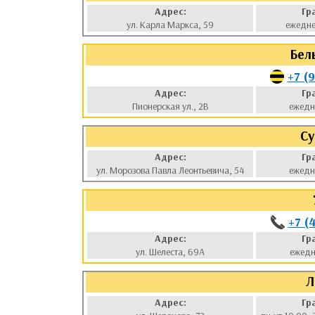
Адрес:
Гр
ул. Карла Маркса, 59
ежедне
Бел
+7 (
Адрес:
Гр
Пионерская ул., 2В
ежедн
Су
Адрес:
Гр
ул. Морозова Павла Леонтьевича, 54
ежедн
+7 (
Адрес:
Гр
ул. Шелеста, 69А
ежедн
Л
Адрес:
Гр