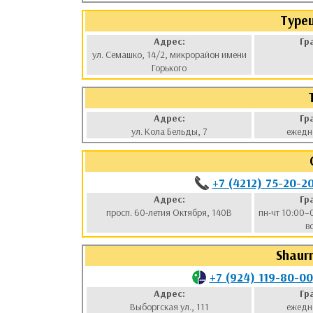
Туре
Адрес:
Гр
ул. Семашко, 14/2, микрорайон имени
Горького
Адрес:
Гр
ул. Кола Бельды, 7
ежедн
+7 (4212) 75-20-2
Адрес:
Гр
просп. 60-летия Октября, 140В
пн-чт 10:00–
в
Shaur
+7 (924) 119-80-00
Адрес:
Гр
Выборгская ул., 111
ежедн