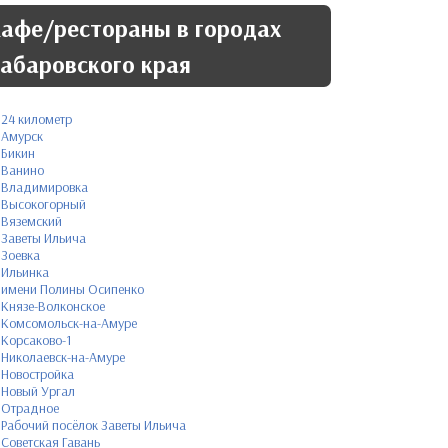
афе/рестораны в городах
абаровского края
24 километр
Амурск
Бикин
Ванино
Владимировка
Высокогорный
Вяземский
Заветы Ильича
Зоевка
Ильинка
имени Полины Осипенко
Князе-Волконское
Комсомольск-на-Амуре
Корсаково-1
Николаевск-на-Амуре
Новостройка
Новый Ургал
Отрадное
Рабочий посёлок Заветы Ильича
Советская Гавань