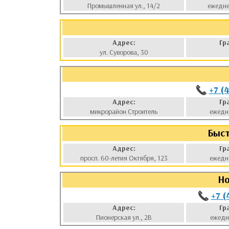
Промышленная ул., 14/2
ежедне
Адрес:
Гр
ул. Суворова, 30
+7 (
Адрес:
Гр
микрорайон Строитель
ежедн
Быст
Адрес:
Гр
просп. 60-летия Октября, 123
ежедн
Ho
+7 (
Адрес:
Гр
Пионерская ул., 2В
ежедн