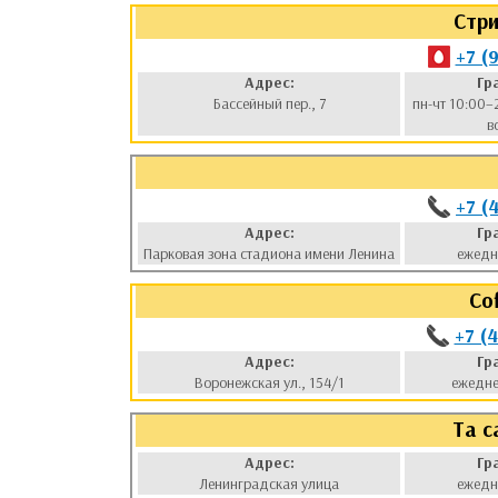
Стри
+7 (
Адрес:
Гр
Бассейный пер., 7
пн-чт 10:00–
в
+7 (
Адрес:
Гр
Парковая зона стадиона имени Ленина
ежедн
Co
+7 (
Адрес:
Гр
Воронежская ул., 154/1
ежедне
Та с
Адрес:
Гр
Ленинградская улица
ежедн