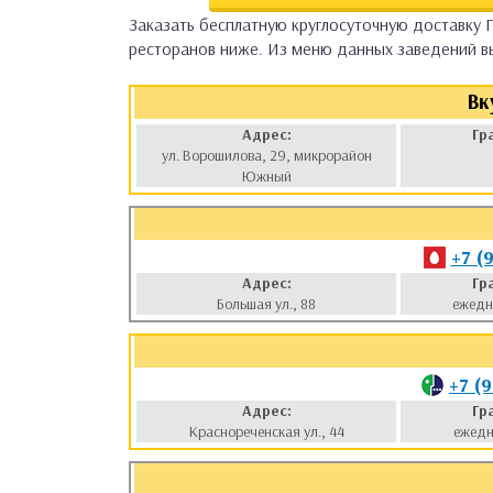
Заказать бесплатную круглосуточную доставку 
аты
ресторанов ниже. Из меню данных заведений в
ки
Вк
Адрес:
Гр
апури
ул. Ворошилова, 29, микрорайон
Южный
+7 (
Адрес:
Гр
Большая ул., 88
ежедн
+7 (
Адрес:
Гр
Краснореченская ул., 44
ежедн