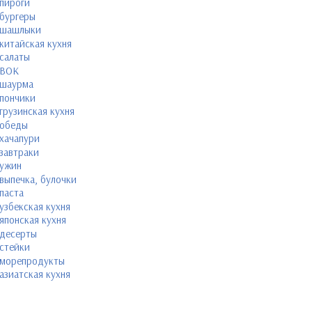
пироги
бургеры
шашлыки
китайская кухня
салаты
ВОК
шаурма
пончики
грузинская кухня
обеды
хачапури
завтраки
ужин
выпечка, булочки
паста
узбекская кухня
японская кухня
десерты
стейки
морепродукты
азиатская кухня