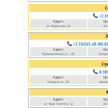
С
+7 (
Адрес:
Гр
ул. Некрасова, 84
пн-
З
+7 (4212) 28-00-8
Адрес:
Гр
Промышленная ул., 12Е
ежедн
Су
8 (8
Адрес:
Гр
Большая ул., 88
ежедн
Адрес:
Гр
ул. Льва Толстого, 12
пн-