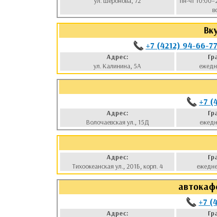
ул. Шеронова, 72
пн-чт 10:00–
в
Вк
+7 (4212) 94-66-7
Адрес:
Гр
ул. Калинина, 5А
ежедн
+7 (
Адрес:
Гр
Волочаевская ул., 15Д
ежедн
Адрес:
Гр
Тихоокеанская ул., 201Б, корп. 4
ежедне
автокафе
+7 (
Адрес:
Гр