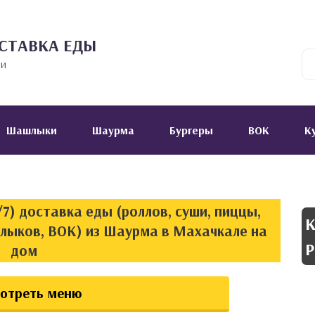
СТАВКА ЕДЫ
ии
Шашлыки
Шаурма
Бургеры
ВОК
К
7) доставка еды (роллов, суши, пиццы,
К
шлыков, ВОК) из Шаурма в Махачкале на
Р
дом
отреть меню