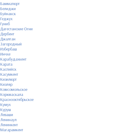
Бамматюрт
Белиджи
Буйнакск
Геджух
Гуниб
Дагестанские Огни
Дербент
Джалган
Загородный
Избербаш
Инчхе
Карабудахкент
Карата
Каспийск
Касумкент
Кизилюрт
Кизляр
Комсомольское
Коркмаскала
Краснооктябрьское
Кумух
Куруш
Леваши
Ленинаул
Ленинкент
Магарамкент