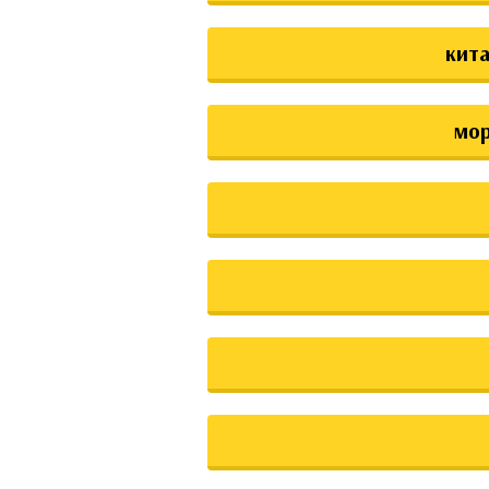
кита
мо