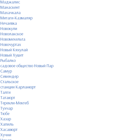
Маджалис
Манаскент
Махачкала
Митаги-Казмаляр
Нечаевка
Новокули
Новолакское
Новомехельта
Новочуртах
Новый Кяхулай
Новый Хушет
Рыбалко
садовое общество Новый Пар
Самур
Семендер
Стальское
станции Карланюрт
Талги
Татаюрт
Терекли-Мектеб
Тухчар
Тюбе
Хазар
Хапиль
Хасавюрт
Хучни