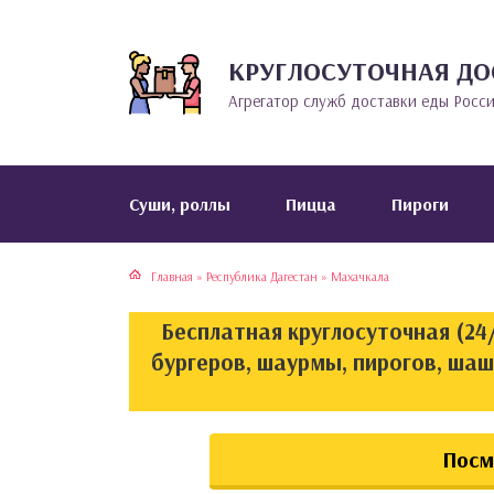
КРУГЛОСУТОЧНАЯ ДО
тская кухня
раки
Агрегатор служб доставки еды Росс
инская кухня
ды
йская кухня
ны
Cуши, роллы
Пицца
Пироги
кская кухня
чики
Главная
»
Республика Дагестан
»
Махачкала
ская кухня
чка, булочки
Бесплатная круглосуточная (24/
ерты
бургеров, шаурмы, пирогов, ша
епродукты
Посм
та