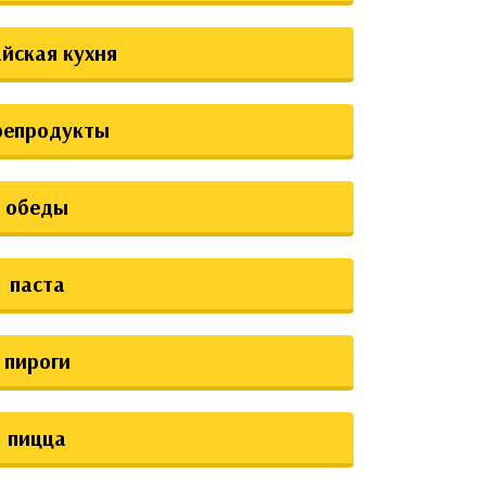
йская кухня
репродукты
обеды
паста
пироги
пицца