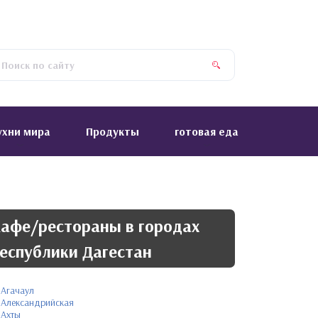
ухни мира
Продукты
готовая еда
афе/рестораны в городах
еспублики Дагестан
Агачаул
Александрийская
Ахты