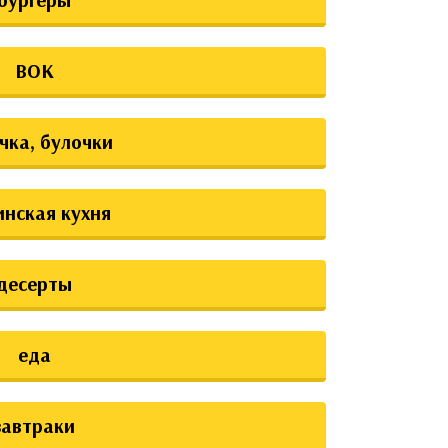
ВОК
чка, булочки
инская кухня
десерты
еда
завтраки