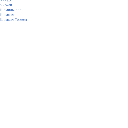
Чинар
Чиркей
Шамилькала
Шамхал
Шамхал-Термен