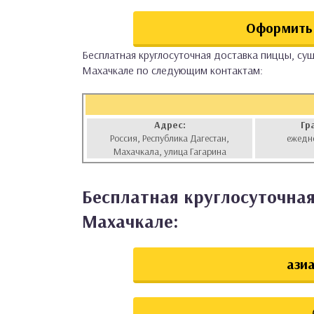
аты
Оформить 
ки
Бесплатная круглосуточная доставка пиццы, суш
Махачкале по следующим контактам:
апури
Адрес:
Гр
Россия, Республика Дагестан,
ежедн
Махачкала, улица Гагарина
Бесплатная круглосуточная
Махачкале:
азиа