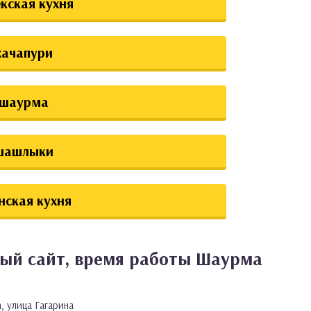
екская кухня
хачапури
шаурма
шашлыки
нская кухня
ный сайт, время работы Шаурма
, улица Гагарина