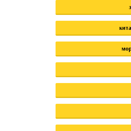
кита
мо