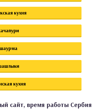
екская кухня
хачапури
шаурма
шашлыки
нская кухня
ый сайт, время работы Сербия