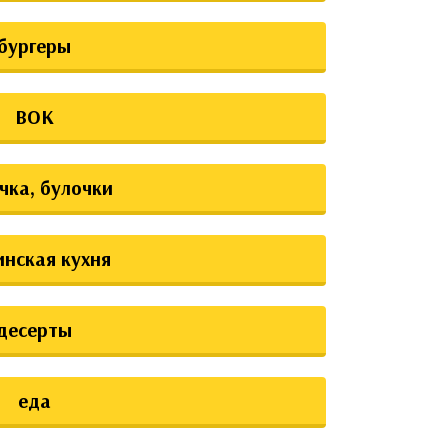
бургеры
ВОК
чка, булочки
инская кухня
десерты
еда