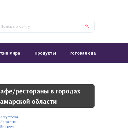
ухни мира
Продукты
готовая еда
афе/рестораны в городах
амарской области
Августовка
Алексеевка
Безенчук