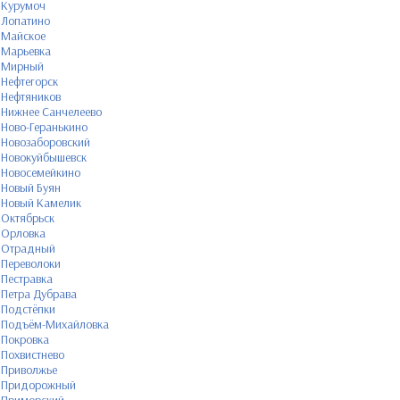
Курумоч
Лопатино
Майское
Марьевка
Мирный
Нефтегорск
Нефтяников
Нижнее Санчелеево
Ново-Геранькино
Новозаборовский
Новокуйбышевск
Новосемейкино
Новый Буян
Новый Камелик
Октябрьск
Орловка
Отрадный
Переволоки
Пестравка
Петра Дубрава
Подстёпки
Подъём-Михайловка
Покровка
Похвистнево
Приволжье
Придорожный