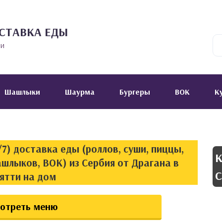
СТАВКА ЕДЫ
ии
Шашлыки
Шаурма
Бургеры
ВОК
К
7) доставка еды (роллов, суши, пиццы,
К
ашлыков, ВОК) из Сербия от Драгана в
С
ятти на дом
отреть меню