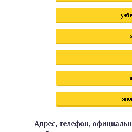
узб
япо
Адрес, телефон, официальн