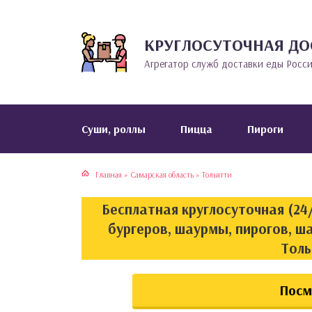
КРУГЛОСУТОЧНАЯ ДО
тская кухня
раки
Агрегатор служб доставки еды Росс
инская кухня
ды
йская кухня
ны
Cуши, роллы
Пицца
Пироги
кская кухня
чики
Главная
»
Самарская область
»
Тольятти
ская кухня
чка, булочки
Бесплатная круглосуточная (24/
ерты
бургеров, шаурмы, пирогов, ш
Толь
епродукты
Посм
та