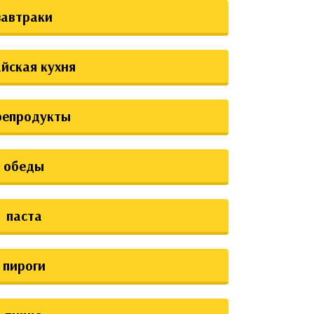
завтраки
йская кухня
репродукты
обеды
паста
пироги