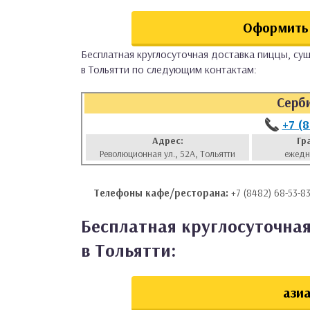
аты
Оформить 
ки
Бесплатная круглосуточная доставка пиццы, суш
в Тольятти по следующим контактам:
апури
Серб
+7 (
Адрес:
Гр
Революционная ул., 52А, Тольятти
ежедн
Телефоны кафе/ресторана:
+7 (8482) 68-53-8
Бесплатная круглосуточная
в Тольятти:
азиа