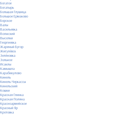
Богатое
Богатырь
Большая Глушица
Большое Ермаково
Борское
Валы
Васильевка
Волжский
Выселки
Георгиевка
Жареный Бугор
Жигулёвск
Зелёновка
Зольное
Исаклы
Камышла
Карабикулово
Кинель
Кинель-Черкассы
Кинельский
Кошки
Красная Глинка
Красная Поляна
Красноармейское
Красный Яр
Кротовка