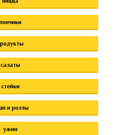
пицца
пончики
продукты
салаты
стейки
ши и роллы
ужин