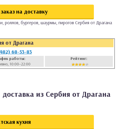
заказ на доставку
и, роллов, бургеров, шаурмы, пирогов Сербия от Драгана
ия от Драгана
8482) 68-53-83
афик работы:
Рейтинг:
евно, 10:00–22:00
3
 доставка из Сербия от Драгана
тская кухня