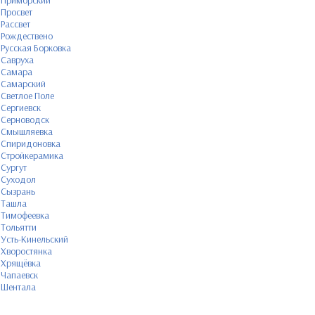
Приморский
Просвет
Рассвет
Рождествено
Русская Борковка
Савруха
Самара
Самарский
Светлое Поле
Сергиевск
Серноводск
Смышляевка
Спиридоновка
Стройкерамика
Сургут
Суходол
Сызрань
Ташла
Тимофеевка
Тольятти
Усть-Кинельский
Хворостянка
Хрящёвка
Чапаевск
Шентала