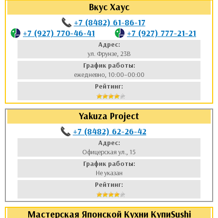
Вкус Хаус
аты
+7 (8482) 61-86-17
+7 (927) 770-46-41
+7 (927) 777-21-21
ки
Адрес:
ул. Фрунзе, 23В
апури
График работы:
ежедневно, 10:00–00:00
Рейтинг:
Yakuza Project
+7 (8482) 62-26-42
Адрес:
Офицерская ул., 15
График работы:
Не указан
Рейтинг:
Мастерская Японской Кухни КупиSushi