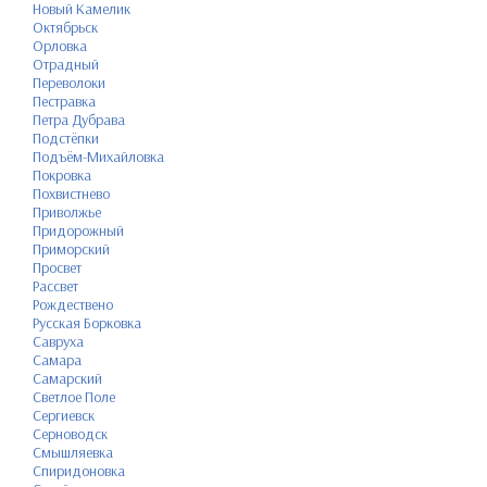
Новый Камелик
Октябрьск
Орловка
Отрадный
Переволоки
Пестравка
Петра Дубрава
Подстёпки
Подъём-Михайловка
Покровка
Похвистнево
Приволжье
Придорожный
Приморский
Просвет
Рассвет
Рождествено
Русская Борковка
Савруха
Самара
Самарский
Светлое Поле
Сергиевск
Серноводск
Смышляевка
Спиридоновка