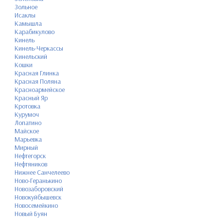
Зольное
Исаклы
Камышла
Карабикулово
Кинель
Кинель-Черкассы
Кинельский
Кошки
Красная Глинка
Красная Поляна
Красноармейское
Красный Яр
Кротовка
Курумоч
Лопатино
Майское
Марьевка
Мирный
Нефтегорск
Нефтяников
Нижнее Санчелеево
Ново-Геранькино
Новозаборовский
Новокуйбышевск
Новосемейкино
Новый Буян