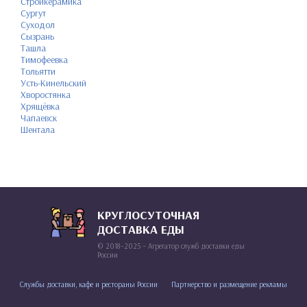
Стройкерамика
Сургут
Суходол
Сызрань
Ташла
Тимофеевка
Тольятти
Усть-Кинельский
Хворостянка
Хрящёвка
Чапаевск
Шентала
КРУГЛОСУТОЧНАЯ
ДОСТАВКА ЕДЫ
© 2018–2025 – Агрегатор служб доставки еды
России
Службы доставки, кафе и рестораны России
Партнерство и размещение рекламы