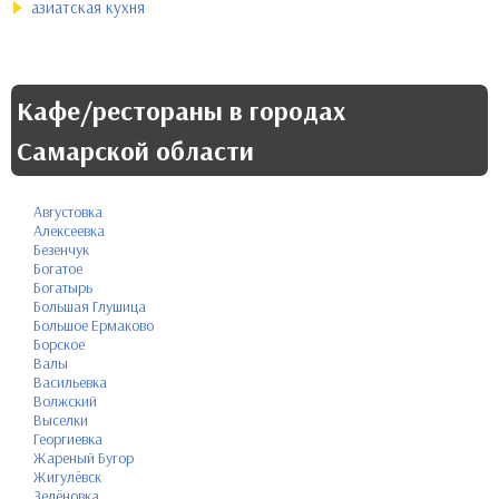
азиатская кухня
Кафе/рестораны в городах
Самарской области
Августовка
Алексеевка
Безенчук
Богатое
Богатырь
Большая Глушица
Большое Ермаково
Борское
Валы
Васильевка
Волжский
Выселки
Георгиевка
Жареный Бугор
Жигулёвск
Зелёновка