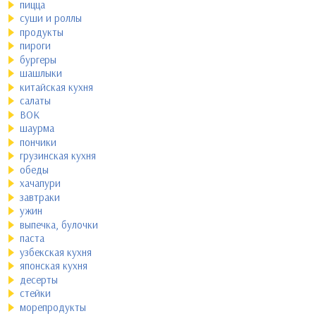
пицца
суши и роллы
продукты
пироги
бургеры
шашлыки
китайская кухня
салаты
ВОК
шаурма
пончики
грузинская кухня
обеды
хачапури
завтраки
ужин
выпечка, булочки
паста
узбекская кухня
японская кухня
десерты
стейки
морепродукты