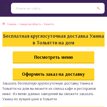
тская кухня
раки
Главная
»
Самарская область
»
Тольятти
инская кухня
ды
Бесплатная круглосуточная доставка Ужина
йская кухня
ны
в Тольятти на дом
кская кухня
чики
Посмотреть меню
ская кухня
чка, булочки
Оформить заказ на доставку
ерты
Заказать бесплатную круглосуточную доставку Ужина в
Тольятти на дом вы можете из списка кафе и ресторанов
епродукты
ниже. Из меню данных заведений вы сможете заказать
Ужина по лучшей цене в Тольятти
та